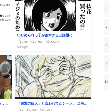
6
7
いじめられっ子が強すぎると話題に
228
2,759
52,371
返
リ
い
8
5時間前
信
ポ
い
数
ス
ね
ト
数
9
数
10
産しま
「進撃の巨人」と言われてたシーン。 当時僕
した
は知らなかったのですが、今見るとすごく
7
258
2,277