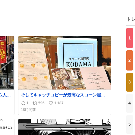
ト
1
2
3
ム人の
そしてキャッチコピーが最高なスコーン屋さ
で見
んを見つけてしまったので思わず買い込んで
4
1
596
1,187
返
リ
い
お越
しまった。スコーンなんてパッサパサなほど
18時間前
ええですからね。
信
ポ
い
数
ス
ね
5
ト
数
数