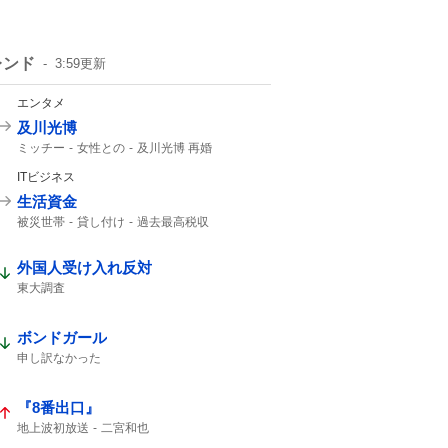
レンド
3:59
更新
エンタメ
及川光博
ミッチー
女性との
及川光博 再婚
一般女性
精進して参ります
俳優として
ITビジネス
57歳
56歳
生活資金
被災世帯
貸し付け
過去最高税収
夏のボーナス
ATM
外国人受け入れ反対
東大調査
ボンドガール
申し訳なかった
『8番出口』
地上波初放送
二宮和也