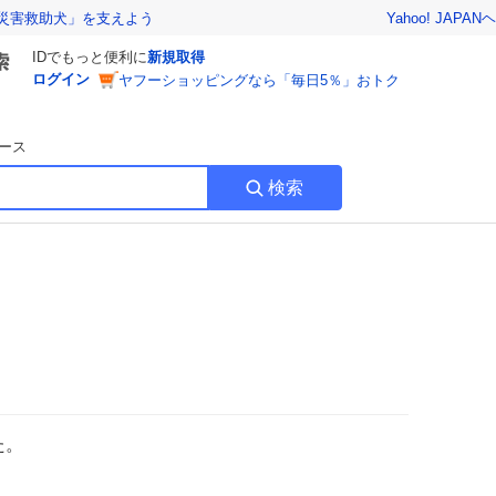
Yahoo! JAPAN
ヘ
災害救助犬」を支えよう
IDでもっと便利に
新規取得
ログイン
ヤフーショッピングなら「毎日5％」おトク
ース
検索
た。