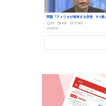
問題『アメリカが保有する空母 5つ答
名倉「ホンマごめん、日本」
61
616
17,431
返
リ
い
18時間前
信
ポ
い
数
ス
ね
ト
数
数