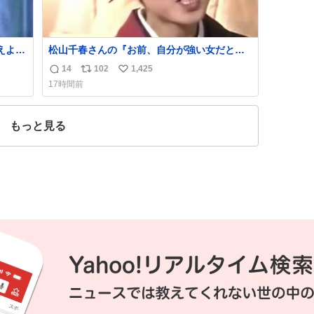
えよ』
松山千春さんの『お前、自分が強い女だと思
うか？』の一言で… 中森明菜さんが思わず本
14
102
1,425
返
リ
い
音をこぼす瞬間😭
17時間前
信
ポ
い
数
ス
ね
ト
数
もっと見る
数