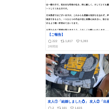
【ご報告】
222
1,817
5,393
返
リ
い
1時間前
信
ポ
い
数
ス
ね
ト
数
数
友人①「結婚しました💍」 友人②「出
した👼🏻」 友人③「マイホーム建てま
2
101
1,615