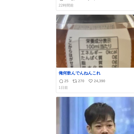
返
リ
い
🏡」 私「どハマりしたヴィズラ家の末
22時間前
狂わされました」
信
ポ
い
数
ス
ね
ト
数
数
俺何飲んでんねんこれ
25
270
24,390
返
リ
い
1日前
信
ポ
い
数
ス
ね
ト
数
数