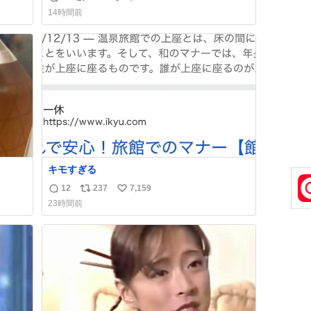
返
リ
い
裔に心
「進撃の巨人」ですね。。
14時間前
信
ポ
い
数
ス
ね
ト
数
数
キモすぎる
12
237
7,159
返
リ
い
23時間前
信
ポ
い
数
ス
ね
ト
数
数