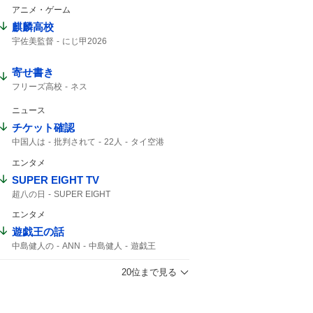
アニメ・ゲーム
麒麟高校
宇佐美監督
にじ甲2026
寄せ書き
フリーズ高校
ネス
ニュース
チケット確認
中国人は
批判されて
22人
タイ空港
チケット
エンタメ
SUPER EIGHT TV
超八の日
SUPER EIGHT
エンタメ
遊戯王の話
中島健人の
ANN
中島健人
遊戯王
20位まで見る