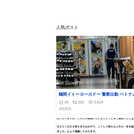
人気ポスト
鶴間イトーヨーカドー 警察出動 ベトナ
身分証チェックを開店前に実施、店内ま
35
551
3,424
返
リ
い
張りにきてます。不法滞在者は覚悟して
3時間前
しください。
信
ポ
い
数
ス
ね
ト
数
数