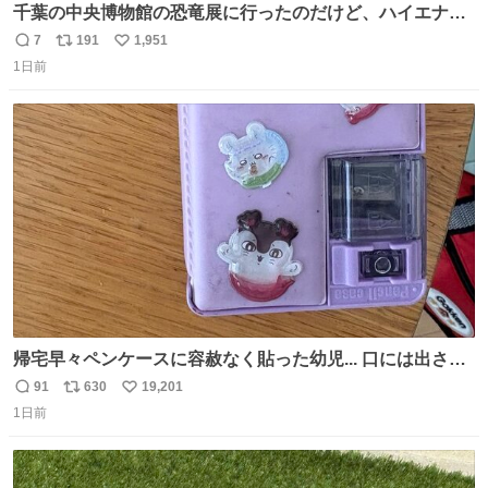
千葉の中央博物館の恐竜展に行ったのだけど、ハイエナの
鼻の奥の構造が素敵すぎて張り付いてしまった
7
191
1,951
返
リ
い
1日前
信
ポ
い
数
ス
ね
ト
数
数
帰宅早々ペンケースに容赦なく貼った幼児... 口には出さぬ
が勿体無い精神で心がざわつく.....ッ
91
630
19,201
返
リ
い
1日前
信
ポ
い
数
ス
ね
ト
数