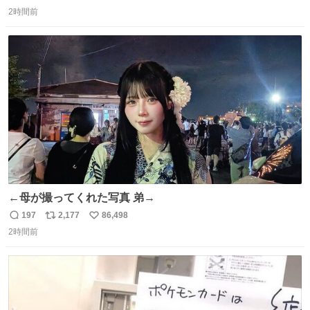
返
リ
い
ざいます。 九州道
2時間前
信
ポ
い
数
ス
ね
ト
数
数
←母が撮ってくれた写真 弟→
197
2,177
86,498
返
リ
い
2時間前
信
ポ
い
数
ス
ね
ト
数
数