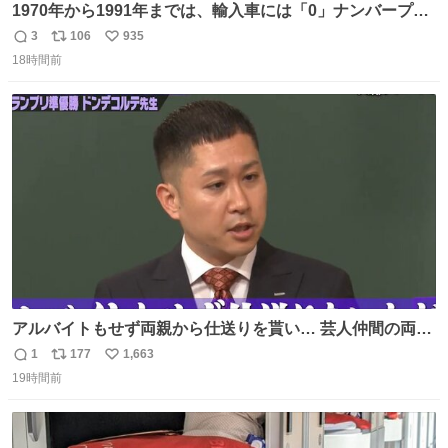
1970年から1991年までは、輸入車には「0」ナンバープレ
ートが使用されていました。 その後、この制度は廃止さ
3
106
935
返
リ
い
れ、すべての「0」ナンバープレートは抹消・無効化され
18時間前
信
ポ
い
ました。 ところが最近、その「0」ナンバープレートを装
数
ス
ね
着した車両が発見されました。 今でも残っていること自体
ト
数
数
が奇跡です……。
アルバイトもせず両親から仕送りを貰い… 芸人仲間の両親
のスネまでかじる!? ドンデコルテ銀次⚡️ 無料見逃し配信は
1
177
1,663
返
リ
い
こちらから ▶︎abema.go.link/gBLVb ◤しくじり先生
19時間前
信
ポ
い
ABEMAにて毎週最新話無料配信中◢ @10000nabe
数
ス
ね
@akmllube0617
ト
数
数