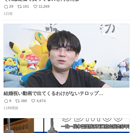
29
101
11,269
返
リ
い
1日前
信
ポ
い
数
ス
ね
ト
数
数
結婚祝い動画で出てくるわけがないテロップ
youtu.be/4pJ7U22AYtw
9
380
4,974
返
リ
い
11時間前
信
ポ
い
数
ス
ね
ト
数
数