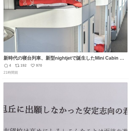
新時代の寝台列車、新型nightjetで誕生したMini Cabin ま
さに走るカプセルホテルといった感じで、一人旅で利用す
4
192
970
返
リ
い
るのにはちょうどいい設備。 他の人も言ってましたが、サ
21時間前
信
ポ
い
ンライズの後継に欲しい…
数
ス
ね
ト
数
数