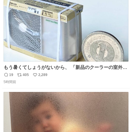
ト
数
数
もう暑くてしょうがないから、 「新品のクーラーの室外機
のミニチュア」 でも見ていってよ
19
405
2,289
返
リ
い
5時間前
信
ポ
い
数
ス
ね
ト
数
数