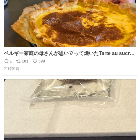
ベルギー家庭の母さんが思い立って焼いたTarte au sucre
は「砂糖のケーキ」。パイ生地に砂糖をたっぷり振りか
1
101
599
返
リ
い
け、クリームと卵の液を注いで焼くだけ。溶けた砂糖はね
21時間前
信
ポ
い
っとり甘い層になり、懐かしい味。「フランス北部とベル
数
ス
ね
ギーのだよ」というこれ、素朴な焼菓子に見えてナポレオ
ト
数
数
ン戦争の歴史があった。