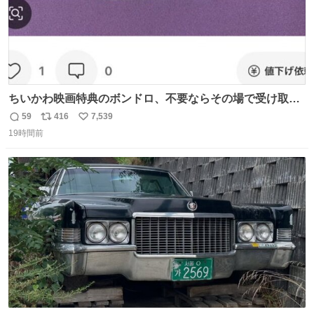
ちいかわ映画特典のボンドロ、不要ならその場で受け取り
辞退すれば良いのに白々しい
59
416
7,539
返
リ
い
19時間前
信
ポ
い
数
ス
ね
ト
数
数