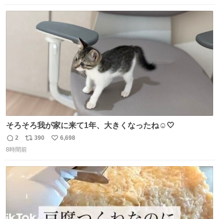
なりました😎
数
ス
ね
ト
数
数
そろそろ我が家に来て1年、大きくなったね☺️🤍
2
390
6,698
返
リ
い
8時間前
信
ポ
い
数
ス
ね
ト
数
数