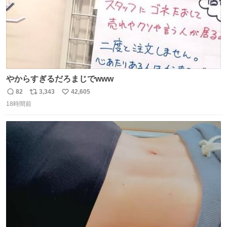
やからすぎるだろまじでwww
82
3,343
42,605
返
リ
い
18時間前
信
ポ
い
数
ス
ね
ト
数
数