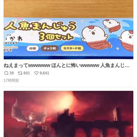
数
後がいいです。 https://t.co/9nMHIrETkw
ねえまってwwwwww ほんとに怖いwwwww 人魚まんじゅ
う買ってきたから私も永遠のいのちを…ぐへへ…と思いな
39
601
9,641
返
リ
い
がら1つ食べたら 奥歯欠けたんだけど！！！！？？？ しか
17時間前
信
ポ
い
もガッツリ😭 まんじゅうだよ？？？？？？ ガリッて言っ
数
ス
ね
たから何？と思って口から出したら自分の歯wwwwww セ
ト
数
数
イレーンの呪いじゃん😭