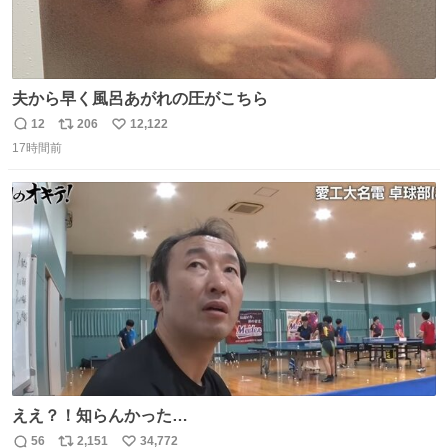
夫から早く風呂あがれの圧がこちら
12
206
12,122
返
リ
い
17時間前
信
ポ
い
数
ス
ね
ト
数
数
ええ？！知らんかった…
56
2,151
34,772