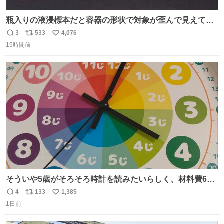
瓶入りの液浸標本だと容器の形状で対象が歪んで見えてし
まうことから、なるべく歪みがない状態で観察しやすいよ
3
533
4,076
返
リ
い
うにこのような形で保存していると前に科博の先生から教
19時間前
信
ポ
い
えてもらった #国立科学博物館
数
ス
ね
ト
数
数
そういや5歳がそろそろ時計を読みたいらしく、材料費600
円で作れる知育時計作ってみた！ めっちゃ簡単！ ありがと
4
133
1,385
返
リ
い
う先人！
1日前
信
ポ
い
数
ス
ね