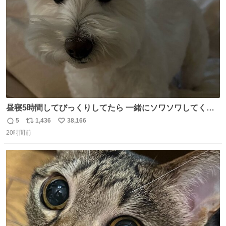
数
昼寝5時間してびっくりしてたら 一緒にソワソワしてくれ
た
5
1,436
38,166
返
リ
い
20時間前
信
ポ
い
数
ス
ね
ト
数
数