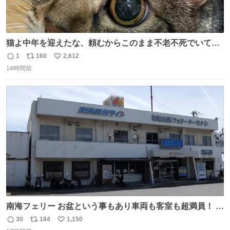
猫よ中年を迎えたな、頼むからこのまま不老不死でいてく
れ…と願ってから、いや人間の家族が死に絶えて猫だけこ
1
160
2,612
返
リ
い
の世に置いていくなんてひどいことはできない…と思って
14時間前
信
ポ
い
から、猫のこの可愛さと愛嬌なら未来永劫ほかの人間に可
数
ス
ね
愛がられて困ることもなかろうなと思ったのでやっぱり猫
ト
数
数
よ不老不死でいてくれ
南海フェリー お盆という事もあり車両も客室も超満員！ 廃
止になったらどうなるのコレ？
30
184
1,150
返
リ
い