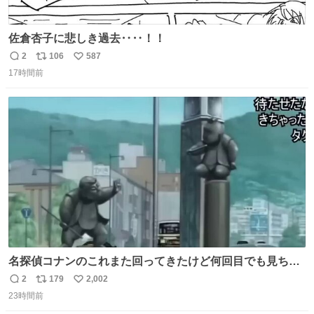
佐倉杏子に悲しき過去‥‥！！
2
106
587
返
リ
い
17時間前
信
ポ
い
数
ス
ね
ト
数
数
名探偵コナンのこれまた回ってきたけど何回目でも見ちゃ
う魔力あるのよな
2
179
2,002
返
リ
い
23時間前
信
ポ
い