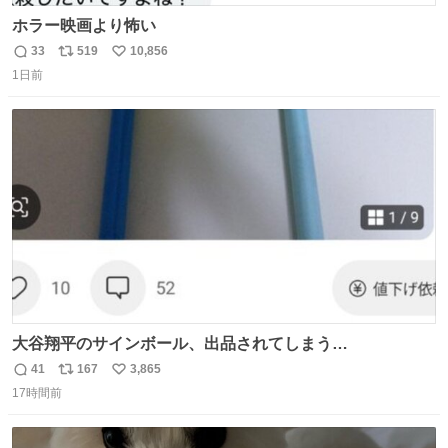
ホラー映画より怖い
33
519
10,856
返
リ
い
1日前
信
ポ
い
数
ス
ね
ト
数
数
大谷翔平のサインボール、出品されてしまう…
41
167
3,865
返
リ
い
17時間前
信
ポ
い
数
ス
ね
ト
数