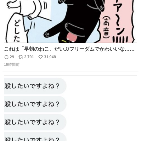
これは「早朝のねこ、だいぶフリーダムでかわいいな…」
の絵日記です🎐
29
2,791
31,948
返
リ
い
19時間前
信
ポ
い
数
ス
ね
ト
数
数