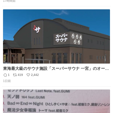
17時間前
信
ポ
い
数
ス
ね
ト
数
数
東海最大級のサウナ施設「スーパーサウナ 一宮」のオープ
ン日が2026年9月8日に決定‼️ 5種類の本格サウナや4種類の
1
419
2,442
返
リ
い
⽔⾵呂、約50名が同時に休息できる休憩スペースなど、男
1日前
信
ポ
い
性が求める設備を極限まで突き詰めた「サウナの理想郷」
数
ス
ね
😍😍😍 ⬇️詳細ページ⬇️ supersento.com/chubu/aichi/ic…
ト
数
数