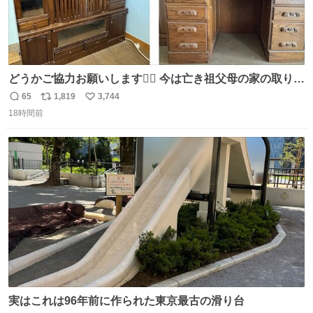
どうかご協力お願いします🙇‍♂️ 今は亡き祖父母の家の取り壊
しが決まり、どうしても処分して欲しくない食器棚と机の
65
1,819
3,744
返
リ
い
引き取り手を探しております この2つは私の祖母が当初一
18時間前
信
ポ
い
目惚れで購入したもので、祖母はc型肝炎で58歳という若
数
ス
ね
さで亡くなりましたが、この家具達をとても大切にしてお
ト
数
数
りました 続く↓
実はこれは96年前に作られた東京最古の滑り台