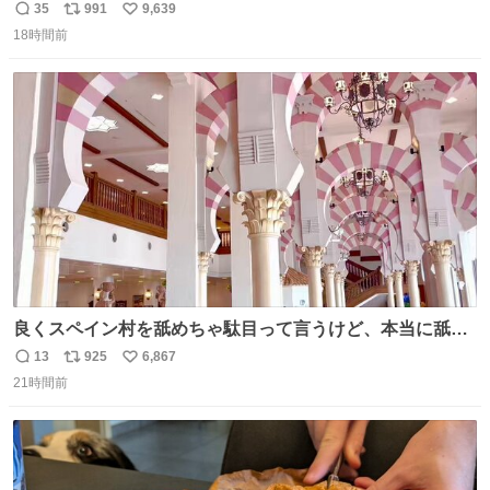
35
991
9,639
返
リ
い
18時間前
信
ポ
い
数
ス
ね
ト
数
数
良くスペイン村を舐めちゃ駄目って言うけど、本当に舐め
ちゃ行けないのはスペィン村ホテル🏛🏨 だってロビーから
13
925
6,867
返
リ
い
中庭抜けるだけでこの有様🤩 ディズニーホテル泊まってる
21時間前
信
ポ
い
場所じゃない。 5年振りの志摩スペイン村パルケエスパー
数
ス
ね
ニャは益々素晴らしい場所になってる
ト
数
数