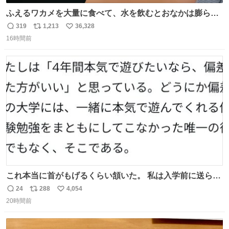
ふえるワカメを大量に食べて、水を飲むとおなかは膨ら
む・・・・！？ ⚠️よい子は絶対マネしないでね⚠️ #夏休み
319
1,213
36,328
返
リ
い
の自由研究
16時間前
信
ポ
い
数
ス
ね
ト
数
数
これ本当に首がもげるくらい頷いた。 私は入学前に送られ
てきた、大学のサークル紹介冊子を見た時点で終わりを感
24
288
4,054
返
リ
い
じたので、女子大でもないくせに偏差値の高い大学のイン
20時間前
信
ポ
い
カレサークルに突撃して所属するという奇行で事なきを得
数
ス
ね
た。 高偏差値に行けないならせめてそれくらいした方が予
ト
数