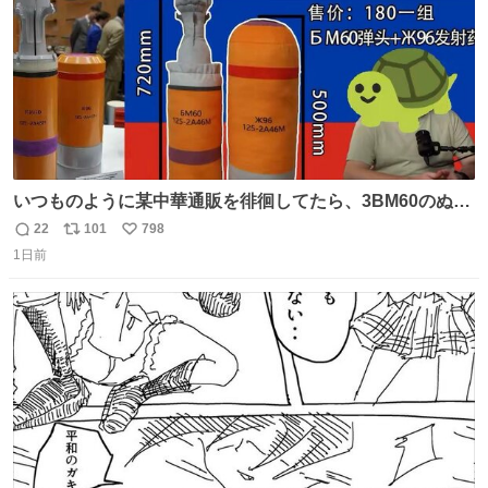
いつものように某中華通販を徘徊してたら、3BM60のぬい
ぐるみを発見してしまった…。
22
101
798
返
リ
い
1日前
信
ポ
い
数
ス
ね
ト
数
数