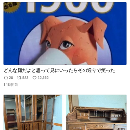
数
ス
ね
ト
数
数
どんな顔だよと思って見にいったらその通りで笑った
28
583
12,662
返
リ
い
14時間前
信
ポ
い
数
ス
ね
ト
数
数