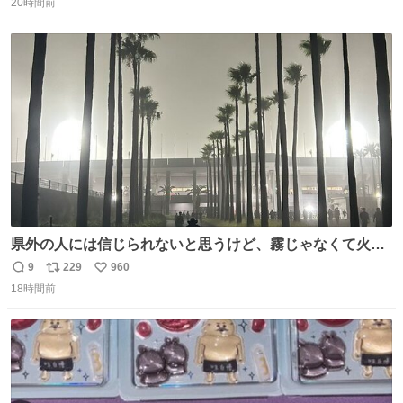
20時間前
信
ポ
い
数
ス
ね
ト
数
数
県外の人には信じられないと思うけど、霧じゃなくて火山
灰です🌋 #桜島
9
229
960
返
リ
い
18時間前
信
ポ
い
数
ス
ね
ト
数
数