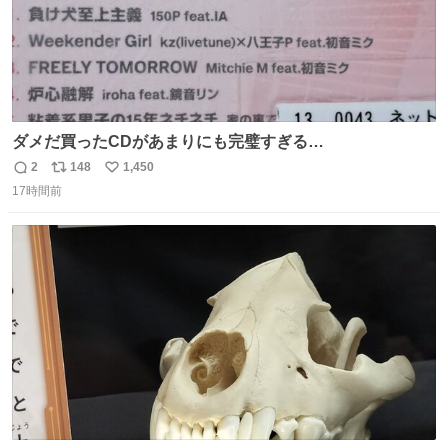
ダメだ買ったCDがあまりにも完璧すぎる…
2
148
1,450
返
リ
い
17時間前
信
ポ
い
数
ス
ね
ト
数
数