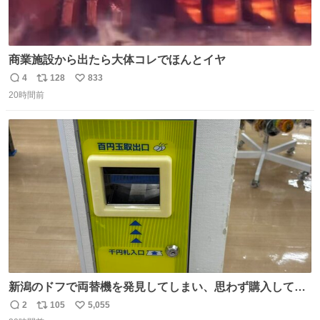
商業施設から出たら大体コレでほんとイヤ
4
128
833
返
リ
い
20時間前
信
ポ
い
数
ス
ね
ト
数
数
新潟のドフで両替機を発見してしまい、思わず購入してし
まい大阪に発送するイベントが発生
2
105
5,055
返
リ
い