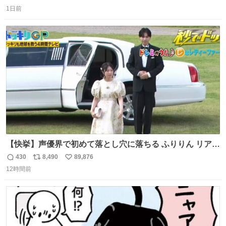
返
リ
い
1日前
信
ポ
い
数
ス
ね
ト
数
数
【快挙】声優界で初めて落とし穴に落ちる ふりりん リアク
ションが最高過ぎる🤣 #ドッキリGP #降幡愛
430
8,490
89,876
返
リ
い
12時間前
信
ポ
い
数
ス
ね
ト
数
数