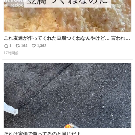
これ友達が作ってくれた豆腐つくねなんやけど… 言われる
まで豆腐って気づかなかった🤣✨ふわふわで食べ応えある
1
164
1,362
返
リ
い
し普通につくねより好きかもしれん🥹🤍 ダイエット中でも
17時間前
信
ポ
い
罪悪感なく食べられるの最高👇
数
ス
ね
ト
数
数
それは定価で買ってるのと同じだよ