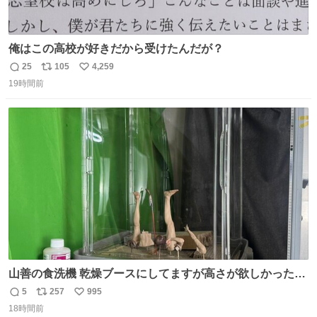
俺はこの高校が好きだから受けたんだが？
25
105
4,259
返
リ
い
19時間前
信
ポ
い
数
ス
ね
ト
数
数
山善の食洗機 乾燥ブースにしてますが高さが欲しかったの
でコレクションケースを置くだけのツルセコ改造 扉が手前
5
257
995
返
リ
い
に開き天井の温度もしっかり上がるのでかなり使いやすく
18時間前
信
ポ
い