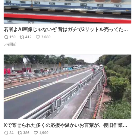
若者よAI画像じゃないぞ 昔はガチで2リットル売ってたん
やでw
150
412
3,080
返
リ
い
5時間前
信
ポ
い
数
ス
ね
ト
数
数
Xで寄せられた多くの応援や温かいお言葉が、復旧作業に
携わる社員の大きな励みとなっております。ありがとうご
24
386
1,900