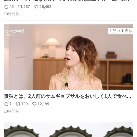
てあっておもろい
45
257
15,402
返
リ
い
18時間前
信
ポ
い
数
ス
ね
ト
数
数
孤独とは、2人前のサムギョプサルをおいしく1人で食べる
ことである←好きすぎる
7
709
12,199
返
リ
い
18時間前
信
ポ
い
数
ス
ね
ト
数
数