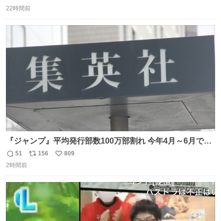
返
リ
い
22時間前
信
ポ
い
数
ス
ね
ト
数
数
『ジャンプ』平均発行部数100万部割れ 今年4月～6月で98
万5000部 oricon.co.jp/news/2472409/f… ⠀ 🔻最高記録は
51
156
809
返
リ
い
1994年12月の653万部 当時の連載作品 「DRAGON
2時間前
信
ポ
い
BALL」 「SLAM DUNK」 「幽☆遊☆白書」 「るろうに
数
ス
ね
剣心」 「ジョジョ第4部」 「地獄先生ぬ〜べ〜」 「BØY -
ト
数
数
ボーイ-」 「NINKU -忍空-」