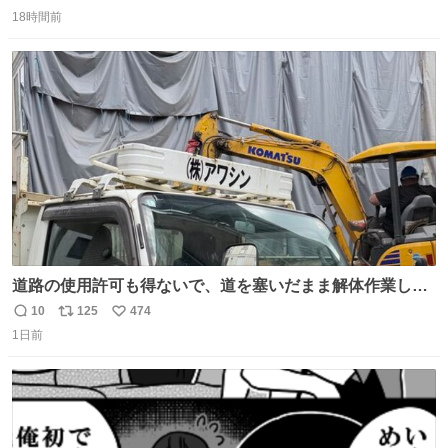
返
リ
い
18時間前
信
ポ
い
数
ス
ね
ト
数
数
道路の使用許可も得ないで、道を塞いだまま解体作業して
る。 写真を撮ろうとしたら「勝手に写真撮るな馬鹿野郎」
10
125
474
返
リ
い
と罵倒されるなど。
1日前
信
ポ
い
数
ス
ね
ト
数
数