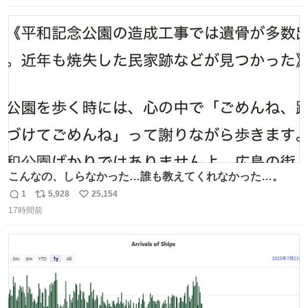
数
ス
ね
ト
数
数
こんなの、しらなかった…誰も教えてくれなかった…。
1
5,928
25,154
返
リ
い
17時間前
信
ポ
い
数
ス
ね
ト
数
数