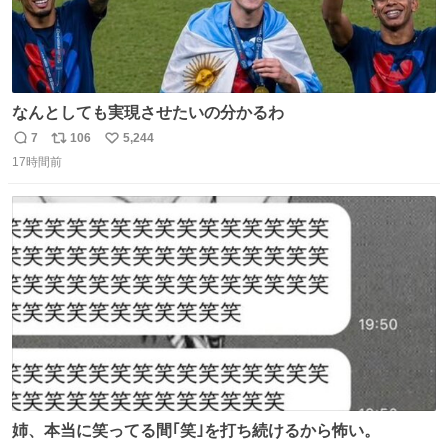
なんとしても実現させたいの分かるわ
7
106
5,244
返
リ
い
17時間前
信
ポ
い
数
ス
ね
ト
数
数
姉、本当に笑ってる間｢笑｣を打ち続けるから怖い。