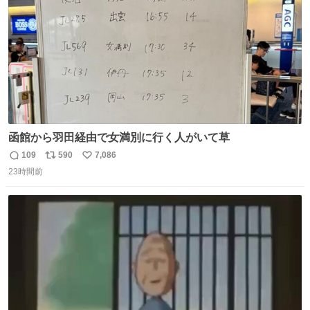
函館から羽田経由で女満別に行く人がいて草
109
590
7,086
返
リ
い
23時間前
信
ポ
い
数
ス
ね
ト
数
数