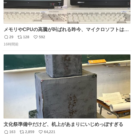
メモリやCPUの高騰が叫ばれる昨今、マイクロソフトは原
点に立ち戻るべきです。 Windows 3.1の頃は数MBのメモ
29
128
592
返
リ
い
リと32bitで25MHz程度のCPUで、主要なオフィスのツー
16時間前
信
ポ
い
ルが動いていたのですから…
数
ス
ね
ト
数
数
文化祭準備中だけど、机上があまりにいじめっぽすぎる
163
2,859
64,221