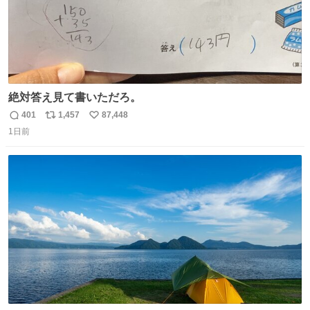
絶対答え見て書いただろ。
401
1,457
87,448
返
リ
い
1日前
信
ポ
い
数
ス
ね
ト
数
数