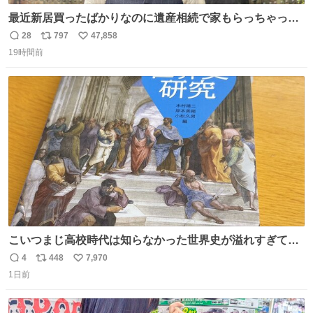
最近新居買ったばかりなのに遺産相続で家もらっちゃった
長男
28
797
47,858
返
リ
い
19時間前
信
ポ
い
数
ス
ね
ト
数
数
こいつまじ高校時代は知らなかった世界史が溢れすぎてて
𝑩𝑰𝑮 𝑳𝑶𝑽𝑬＿＿
4
448
7,970
返
リ
い
1日前
信
ポ
い
数
ス
ね
ト
数