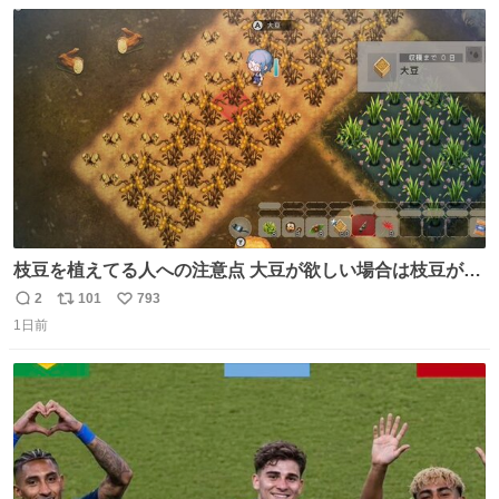
数
ス
ね
ト
数
数
枝豆を植えてる人への注意点 大豆が欲しい場合は枝豆が収
穫できる状態で秋を迎えましょう。 気になって一部だけ収
2
101
793
返
リ
い
穫したら普通に枯れてた… #ほの暮しの庭
1日前
信
ポ
い
数
ス
ね
ト
数
数