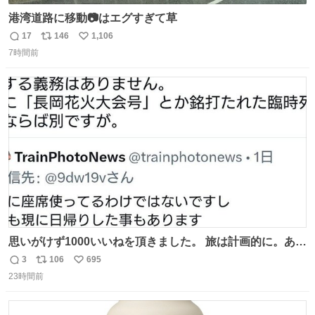
港湾道路に移動📷はエグすぎて草
17
146
1,106
返
リ
い
7時間前
信
ポ
い
数
ス
ね
ト
数
数
思いがけず1000いいねを頂きました。 旅は計画的に。あな
たの旅は誰も保証してくれない。 お金を出したら際限なく
3
106
695
返
リ
い
ワガママを受け入れてくれると思うな。それはカスハラ。
23時間前
信
ポ
い
席の保証と快適な空間はお金で買える。苦言は買ってから
数
ス
ね
言え。 以上、乗り鉄の端くれの意見でした。
ト
数