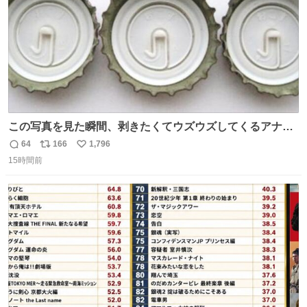
この写真を見た瞬間、剥きたくてウズウズしてくるアナ
タ、完全なる同世代（笑） #70年代 #80年代 #昭和レト
64
166
1,796
返
リ
い
ロ
15時間前
信
ポ
い
数
ス
ね
ト
数
数