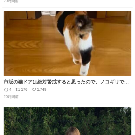
20時間前
信
ポ
い
数
ス
ね
ト
数
数
市販の猫ドアは絶対警戒すると思ったので、ノコギリで無
理やりドアを切り取って作った、にゃんころ専用の猫のれ
4
170
1,749
返
リ
い
ん
20時間前
信
ポ
い
数
ス
ね
ト
数
数