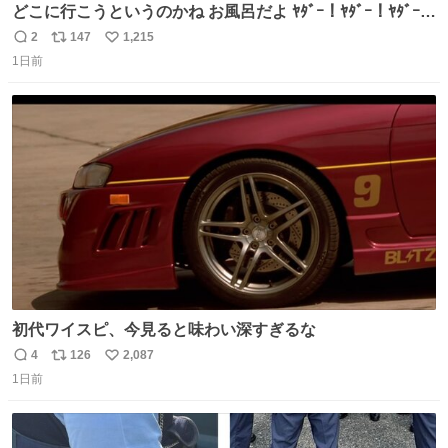
どこに行こうというのかね お風呂だよ ﾔﾀﾞｰ！ﾔﾀﾞｰ！ﾔﾀﾞｰ！
ｲﾔｰ！
2
147
1,215
返
リ
い
1日前
信
ポ
い
数
ス
ね
ト
数
数
初代ワイスピ、今見ると味わい深すぎるな
4
126
2,087
返
リ
い
1日前
信
ポ
い
数
ス
ね
ト
数