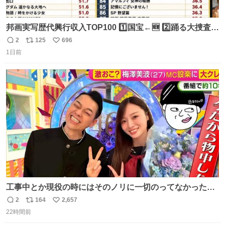
邦画実写歴代興行収入TOP100 1️⃣国宝←🆕 2️⃣踊る大捜査線
THE MOVIE2 3️⃣南極物語 4️⃣踊る大捜査線 THE MOVIE 5️⃣
2
125
696
返
リ
い
子猫物語 6️⃣劇場版コード・ブルー 7️⃣天と地と 8️⃣永遠の0
1日前
信
ポ
い
9️⃣ROOKIES-卒業- 🔟世界の中心で、愛をさけぶ … 44位 ほ
数
ス
ね
どなく、お別れです←🆕 … 60位 キングダム 魂の決戦←🆕
ト
数
数
工事中とか現役の時にはそのノリに一切のってなかった1
番の「設楽の女」が卒業して頭角を現しはじめてて大好き
2
164
2,657
返
リ
い
🥲🥲 設楽さんの返しも良い🥲 #梅澤美波
22時間前
信
ポ
い