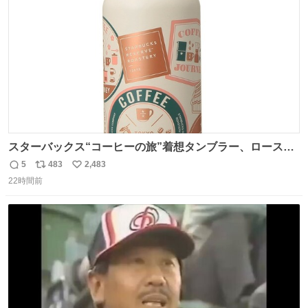
数
スターバックス“コーヒーの旅”着想タンブラー、ロースタ
リー 東京×トラベラーズカンパニー コーヒーやグルメの味
5
483
2,483
返
リ
い
を記録できるノートも - fashion-press.net/news/149501
22時間前
信
ポ
い
数
ス
ね
ト
数
数