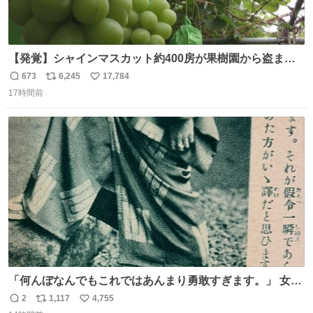
【発覚】シャインマスカット約400房が果樹園から盗まれ
る 栃木・佐野市 news.livedoor.com/article/detail… 被害
673
6,245
17,784
返
リ
い
に遭った果樹園には防犯カメラなどはなく、シャインマス
17時間前
信
ポ
い
カットが盗まれた木には刃物などで切られた跡が。市内で
数
ス
ね
今年に入って同様の被害は確認されておらず、警察はパト
ト
数
数
ロールを強化する。
「何んぼなんでもこれではあんまり勇敢すぎます。」 女性
の立ち振る舞い指南コーナーで、大股を「下品」や「はし
2
1,117
4,755
返
リ
い