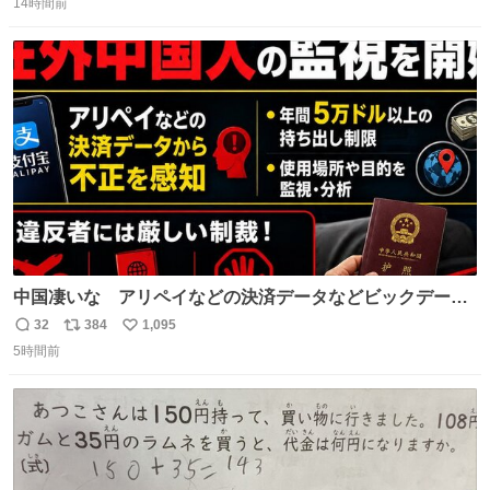
たない」という言葉を使わず「勇敢すぎます」と洒落っ気
14時間前
信
ポ
い
たっぷりにたしなめる当時の言葉選びよ 勇敢すぎます、使
数
ス
ね
っていきたい… （昭和4年婦人倶楽部新年号より）
ト
数
数
中国凄いな アリペイなどの決済データなどビックデータ
で海外にいる中国人の監視をはじめ、多額の資金決済など
32
384
1,095
返
リ
い
があれば帰国命令を出しはじめたらしい。そして、パスポ
5時間前
信
ポ
い
ート取上げで二度と出国できないと、、
数
ス
ね
ト
数
数