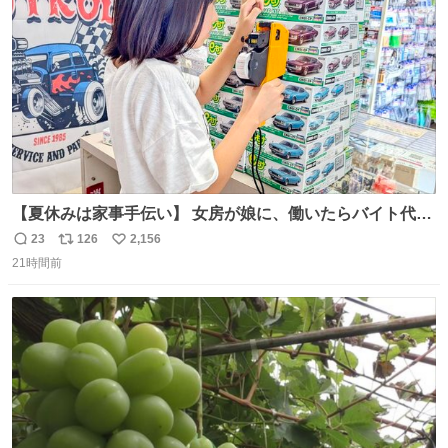
数
【夏休みは家事手伝い】 女房が娘に、働いたらバイト代も
らえば？と言ったら、娘は、いらない、と言って黙々と働
23
126
2,156
返
リ
い
いてくれました。 あとでソフトクリーム買ってやろうと思
21時間前
信
ポ
い
いました。
数
ス
ね
ト
数
数