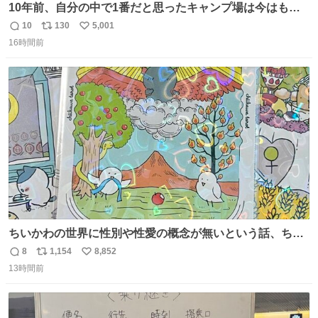
10年前、自分の中で1番だと思ったキャンプ場は今はもう
ない
10
130
5,001
返
リ
い
16時間前
信
ポ
い
数
ス
ね
ト
数
数
ちいかわの世界に性別や性愛の概念が無いという話、ちい
かわタロットでも恋人・女帝・女教皇あたりは性別を意識
8
1,154
8,852
返
リ
い
させないように描かれてるんだよね。かなり徹底している
13時間前
信
ポ
い
印象。
数
ス
ね
ト
数
数