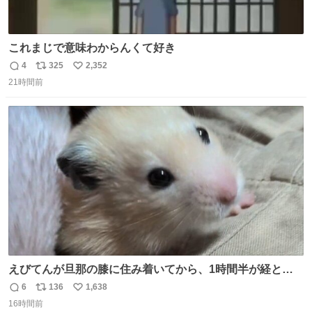
これまじで意味わからんくて好き
4
325
2,352
返
リ
い
21時間前
信
ポ
い
数
ス
ね
ト
数
数
えびてんが旦那の膝に住み着いてから、1時間半が経とう
としている。 えびてんはもう永住の意を固めており、持ち
6
136
1,638
返
リ
い
込んだおやつを所定の場所に置くなどしている。
16時間前
信
ポ
い