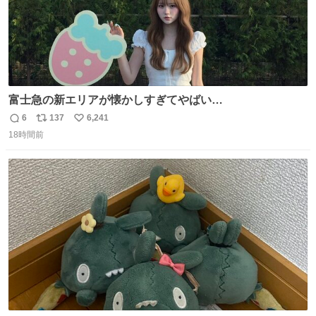
富士急の新エリアが懐かしすぎてやばい…
6
137
6,241
返
リ
い
18時間前
信
ポ
い
数
ス
ね
ト
数
数