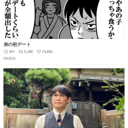
弟の初デート
307
5,186
73,881
返
リ
い
8時間前
信
ポ
い
数
ス
ね
ト
数
数