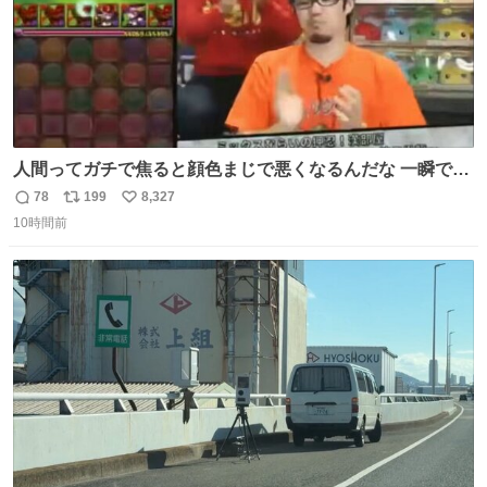
人間ってガチで焦ると顔色まじで悪くなるんだな 一瞬で顔
から正気無くなってる
78
199
8,327
返
リ
い
10時間前
信
ポ
い
数
ス
ね
ト
数
数