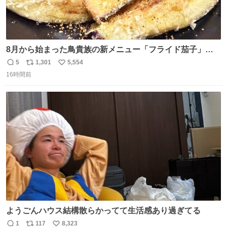
8月から始まった鳥貴族の新メニュー「フライド茄子」が
うますぎでした 信じて……
5
1,301
5,554
返
リ
い
16時間前
信
ポ
い
数
ス
ね
ト
数
数
ようごんハウス結構散らかってて生活感あり過ぎてる
1
117
8,323