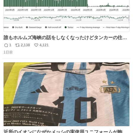
誰もホルムズ海峡の話をしなくなったけどタンカーの往来
は消滅したままですねと
1
2,138
4,121
返
リ
い
1日前
信
ポ
い
数
ス
ね
ト
数
数
近所のイオンになぜかメッシの実使用ユニフォームが飾っ