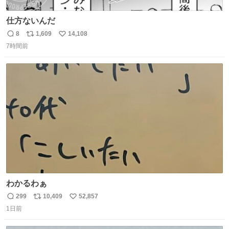
仕方ないんだ
8
1,609
14,108
返
リ
い
7時間前
信
ポ
い
数
ス
ね
ト
数
数
わかるわぁ
299
10,409
52,857
返
リ
い
1日前
信
ポ
い
数
ス
ね