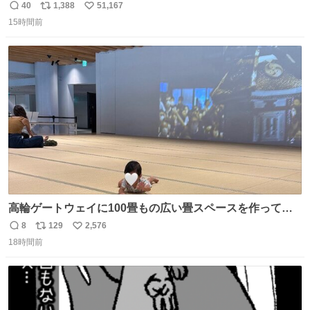
40
1,388
51,167
返
リ
い
15時間前
信
ポ
い
数
ス
ね
ト
数
数
高輪ゲートウェイに100畳もの広い畳スペースを作ってく
れた人本当にありがとう🥹🙏 おかげで遠くから一生懸命ず
8
129
2,576
返
リ
い
り這いで私めがけて来てくれる娘を、思う存分眺められま
18時間前
信
ポ
い
した🤣💖 📍MoN Takanawa 4F
数
ス
ね
ト
数
数