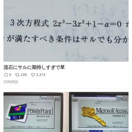
ト
数
数
流石にサルに期待しすぎで草
9
109
2,374
返
リ
い
20時間前
信
ポ
い
数
ス
ね
ト
数
数