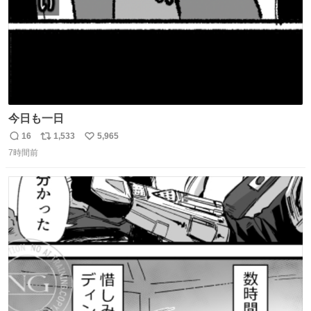
今日も一日
16
1,533
5,965
返
リ
い
7時間前
信
ポ
い
数
ス
ね
ト
数
数