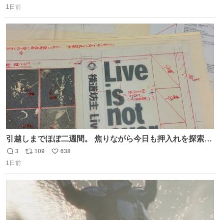
事に友人との再会を果たすことが出来るでしょうか…⁉️😳
1日前
信
ポ
い
💧 #田舎者あるある #秋田犬のいる暮らし #明日に続く
数
ス
ね
ト
数
数
引越しまでほぼ二週間。 焦りながら今日も押入れを探索。
もう絶対に要らないんだけど捨てられないものが後から後
3
109
638
返
リ
い
から出てくる。 その代表が版下。 若いデザイナーは見たこ
1日前
信
ポ
い
ともあるまい。
数
ス
ね
ト
数
数