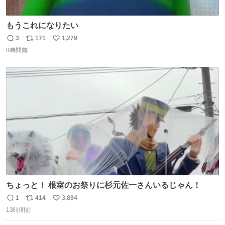
もうこれになりたい
3
171
1,279
返
リ
い
8時間前
信
ポ
い
数
ス
ね
ト
数
数
ちょっと！ 根室のお祭りに杉元佐一さんいるじゃん！
1
414
3,894
返
リ
い
13時間前
信
ポ
い
数
ス
ね