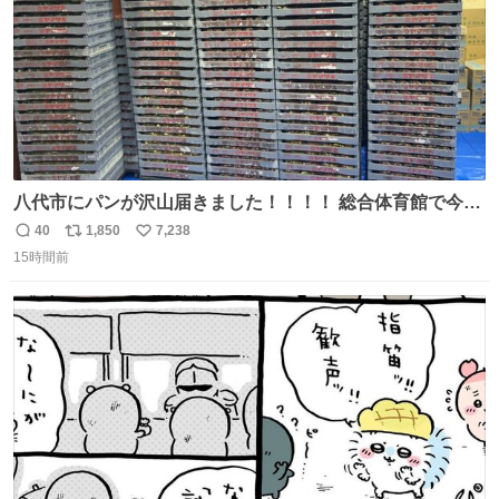
八代市にパンが沢山届きました！！！！ 総合体育館で今配
ってるそうなので、是非取りに行けそうな方は行ってみて
40
1,850
7,238
返
リ
い
ください💪
15時間前
信
ポ
い
数
ス
ね
ト
数
数