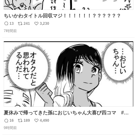
ちいかわタイトル回収マジ！！！！！！？？？？？？
13
241
3,230
返
リ
い
7時間前
信
ポ
い
数
ス
ね
ト
数
数
夏休みで帰ってきた孫におじいちゃん大喜び四コマ #四
コマ漫画 #Web漫画 #漫画が読めるハッシュタグ
16
189
4,490
返
リ
い
9時間前
信
ポ
い
数
ス
ね