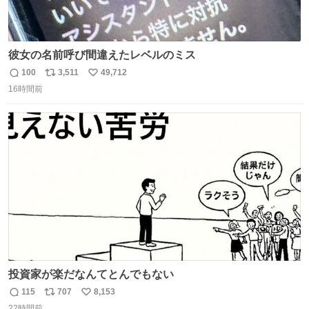
彼女の名前呼び間違えたレベルのミス
100
3,511
49,712
返
リ
い
16時間前
信
ポ
い
数
ス
ね
ト
数
数
投資家が楽だなんてとんでもない
115
707
8,153
返
リ
い
22時間前