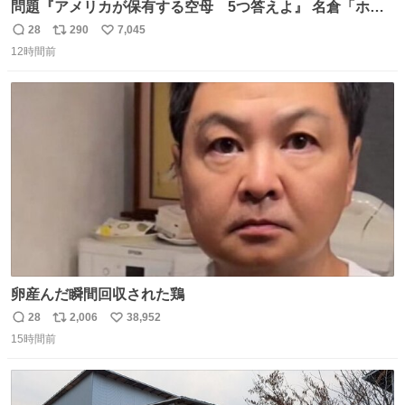
問題『アメリカが保有する空母 5つ答えよ』 名倉「ホン
マごめん、日本」
28
290
7,045
返
リ
い
12時間前
信
ポ
い
数
ス
ね
ト
数
数
卵産んだ瞬間回収された鶏
28
2,006
38,952
返
リ
い
15時間前
信
ポ
い
数
ス
ね
ト
数
数