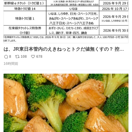
は、JR東日本管内のえきねっとトクだ値無くすの？ 控え
めに言ってクソすぎんか？
8
108
678
返
リ
い
16時間前
信
ポ
い
数
ス
ね
ト
数
数