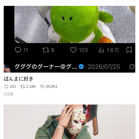
数
ス
ね
ト
数
数
ほんまに好き
101
1,186
49,003
返
リ
い
1日前
信
ポ
い
数
ス
ね
ト
数
数