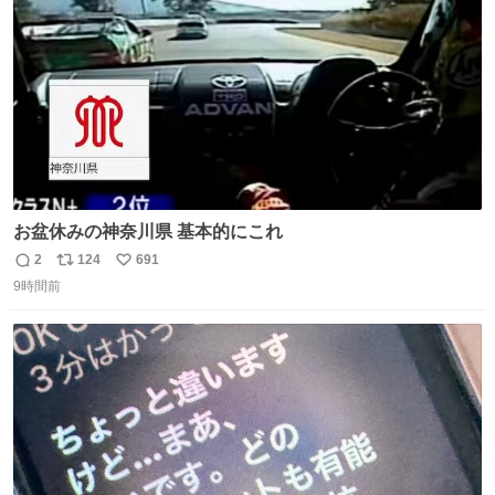
数
お盆休みの神奈川県 基本的にこれ
2
124
691
返
リ
い
9時間前
信
ポ
い
数
ス
ね
ト
数
数