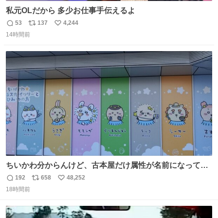
私元OLだから 多少お仕事手伝えるよ
53
137
4,244
返
リ
い
14時間前
信
ポ
い
数
ス
ね
ト
数
数
ちいかわ分からんけど、古本屋だけ属性が名前になってる
のはどういうこと？
192
658
48,252
返
リ
い
18時間前
信
ポ
い
数
ス
ね
ト
数