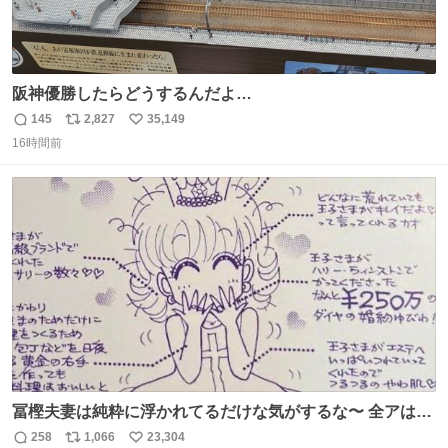
阪神優勝したらどうするんだよ…
145
2,827
35,149
返
リ
い
16時間前
信
ポ
い
数
ス
ね
ト
数
数
冨樫夫妻は純粋に浮かれてるだけな気がするな〜 全アはこ
こに自分の市場価値的なものを上乗せするので、 すっぴん
258
1,066
23,304
返
リ
い