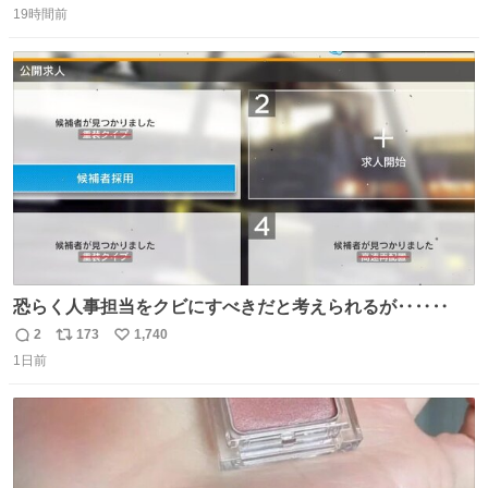
＆寝起きのボサボサ頭でも「今日も可愛いね」が止まらな
19時間前
信
ポ
い
い。放っておくと永遠に髪撫でてきて作業進まない()
数
ス
ね
156cm40kg、年中日焼け止めとお友達の私より綺麗な手や
ト
数
数
めてもろて とか言う
恐らく人事担当をクビにすべきだと考えられるが‥‥‥
2
173
1,740
返
リ
い
1日前
信
ポ
い
数
ス
ね
ト
数
数