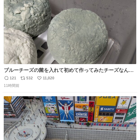
本地震の被災地支援のため義援金を寄付したことを公表し
ト
数
数
た。
ブルーチーズの菌を入れて初めて作ってみたチーズなんだ
けど 本能でちょっとヤバいと思っちゃう見た目だな
121
532
11,020
返
リ
い
11時間前
信
ポ
い
数
ス
ね
ト
数
数