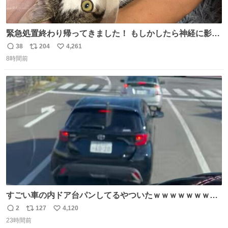
緊急処置終わり帰ってきました！ もしかしたら神経に影響
も出ているのかもと、、その影響で出にくいのもあるかも
38
204
4,261
返
リ
い
との事 内臓エコーもしてみると少し動きが弱いのかもなぁ
8時間前
信
ポ
い
と先生が言っておりました。 明日また病院です！ 帰ってき
数
ス
ね
て弟にぐるぐる言いながら甘えん坊してました☺️
ト
数
数
すごい車の内ドア台パンしてるやついたｗｗｗｗｗｗｗｗ
ｗｗｗｗｗｗ
2
127
4,120
返
リ
い
23時間前
信
ポ
い