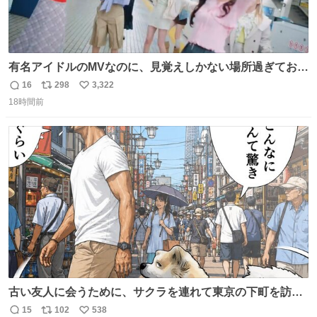
有名アイドルのMVなのに、見覚えしかない場所過ぎておも
ろいな
16
298
3,322
返
リ
い
18時間前
信
ポ
い
数
ス
ね
ト
数
数
古い友人に会うために、サクラを連れて東京の下町を訪れ
た昌兵衛さん✨田舎とのギャップに驚きつつ、果たして無
15
102
538
返
リ
い