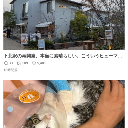
下北沢の再開発、本当に素晴らしい。こういうヒューマン
スケールの開発がいいんだよ。
33
189
5,481
返
リ
い
18時間前
信
ポ
い
数
ス
ね
ト
数
数