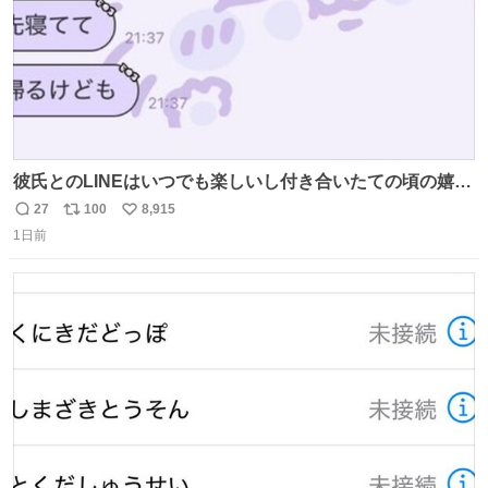
彼氏とのLINEはいつでも楽しいし付き合いたての頃の嬉し
かったLINEは無限にあるけど(同棲前は1日で各50通くらい
27
100
8,915
返
リ
い
送りあってたし)最近嬉しかったのはこれ
1日前
信
ポ
い
数
ス
ね
ト
数
数