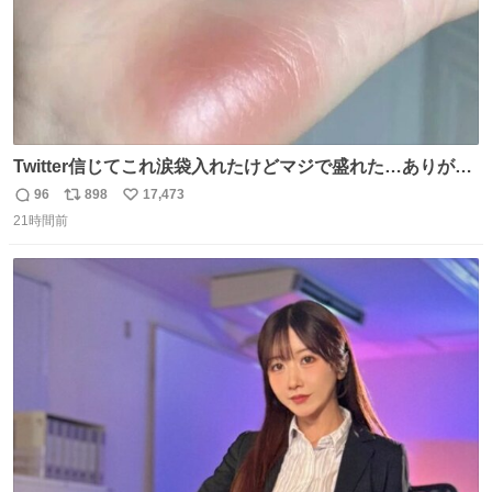
Twitter信じてこれ涙袋入れたけどマジで盛れた…ありがと
う…
96
898
17,473
返
リ
い
21時間前
信
ポ
い
数
ス
ね
ト
数
数