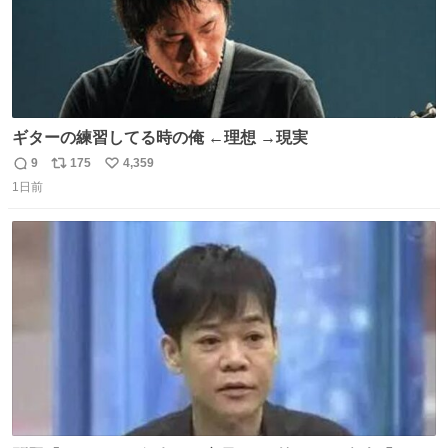
ギターの練習してる時の俺 ←理想 →現実
9
175
4,359
返
リ
い
1日前
信
ポ
い
数
ス
ね
ト
数
数