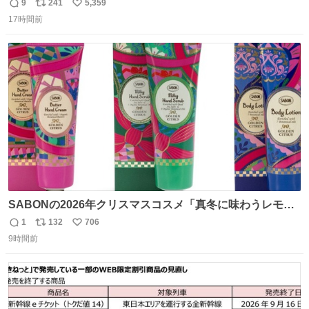
ん。 #柴犬卯月
9
241
5,359
返
リ
い
17時間前
信
ポ
い
数
ス
ね
ト
数
数
SABONの2026年クリスマスコスメ「真冬に味わうレモン
ティーの香り」限定ボディスクラブ＆バスオイルなど -
1
132
706
返
リ
い
fashion-press.net/news/149659
9時間前
信
ポ
い
数
ス
ね
ト
数
数