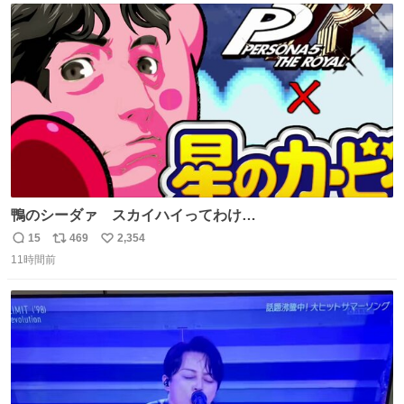
ト
数
数
鴨のシーダァ スカイハイってわけ
youtu.be/QbctcHorQyA
15
469
2,354
返
リ
い
11時間前
信
ポ
い
数
ス
ね
ト
数
数