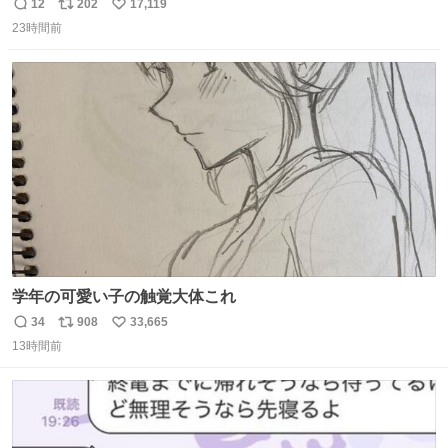
12
202
17,119
返
リ
い
23時間前
信
ポ
い
数
ス
ね
ト
数
数
学年の可愛い子の触覚大体これ
34
908
33,665
返
リ
い
13時間前
信
ポ
い
数
ス
ね
ト
数
数