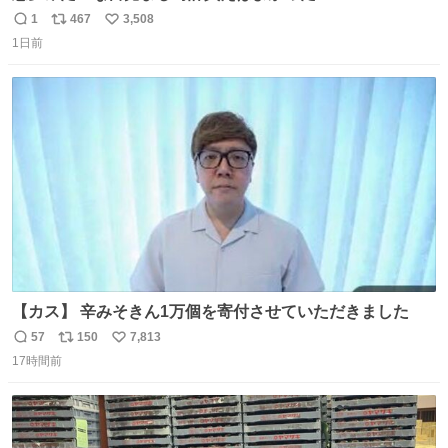
1
467
3,508
返
リ
い
1日前
信
ポ
い
数
ス
ね
ト
数
数
【カス】 辛みそきん1万個を寄付させていただきました
57
150
7,813
返
リ
い
17時間前
信
ポ
い
数
ス
ね
ト
数
数