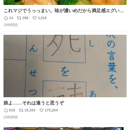
これマジでうっっまい。味が濃いめだから満足感エグいし
1週間で3キロ痩せた😭
14
288
3,416
返
リ
い
18時間前
信
ポ
い
数
ス
ね
ト
数
数
娘よ……それは違うと思うぞ
818
16,164
175,204
返
リ
い
20時間前
信
ポ
い
数
ス
ね