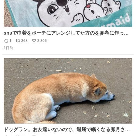
snsで巾着をポーチにアレンジしてた方のを参考に作って
みました🧵 裁縫は得意でないので、ザクザクの目測で縫い
1
268
2,805
返
リ
い
ましたので悪しからず🙏🏻 裏地は人魚のウロコ風な柄にし
1日前
信
ポ
い
てみたらめっちゃ良き☺️ 島二郎とちいかわチャームもお気
数
ス
ね
に入り⭐️
ト
数
数
ドッグラン。お友達いないので、退屈で眠くなる卯月さ