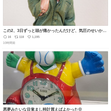
この2、3日ずっと頭が痛かったんだけど、気圧のせいかし
ら…
16
118
1,195
返
リ
い
10時間前
信
ポ
い
数
ス
ね
ト
数
数
悪夢みたいな目覚まし時計買えばよかった⚾