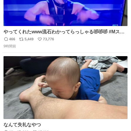
やってくれたwww流石わかってらっしゃる🤣🤣🤣 #Mステ
#西川貴教
466
5,449
73,776
返
リ
い
9時間前
信
ポ
い
数
ス
ね
ト
数
数
なんて失礼なやつ