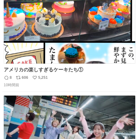
ト
数
数
アメリカの楽しすぎるケーキたち①
8
606
5,251
返
リ
い
10時間前
信
ポ
い
数
ス
ね
ト
数
数