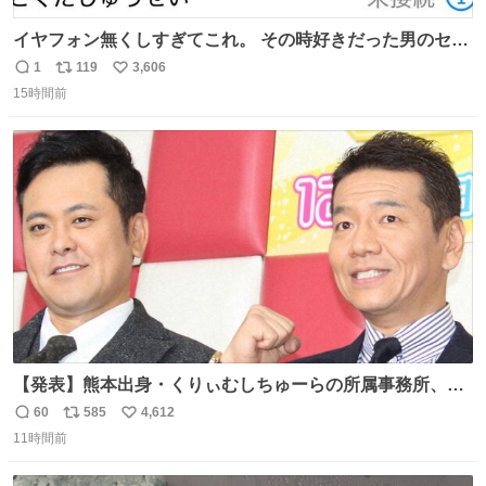
イヤフォン無くしすぎてこれ。 その時好きだった男のセコ
ムの名前にしてる
1
119
3,606
返
リ
い
15時間前
信
ポ
い
数
ス
ね
ト
数
数
【発表】熊本出身・くりぃむしちゅーらの所属事務所、被
災地に義援金寄付 news.livedoor.com/article/detail… くり
60
585
4,612
返
リ
い
ぃむしちゅーやマツコ、有働由美子らが所属する芸能事務
11時間前
信
ポ
い
所「チャッターボックス」が7日、公式サイトを更新。熊
数
ス
ね