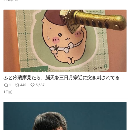
信
ポ
い
数
ス
ね
ト
数
数
ふと冷蔵庫見たら、脳天を三日月宗近に突き刺されてるく
りまんじゅうパイセンが
1
440
5,537
返
リ
い
1日前
信
ポ
い
数
ス
ね
ト
数
数