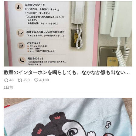
ト
数
数
教室のインターホンを鳴らしても、なかなか誰も出ないこ
とがあります…。 もしかすると「電話の出方」に困ってい
48
293
4,180
返
リ
い
るのかもしれません。 そこで「何を話せばいいか」が見え
1日前
信
ポ
い
る手引きを用意して、安心して電話に出られるようにしま
数
ス
ね
す。 インターホンの応対も大切なコミュニケーションの学
ト
数
数
びです。