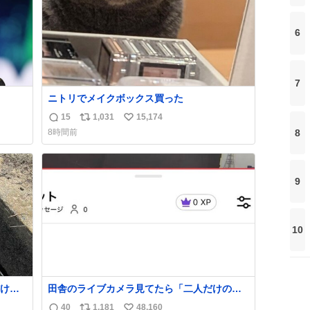
6
7
ニトリでメイクボックス買った
持ち上
15
1,031
15,174
返
リ
い
8
8時間前
信
ポ
い
めジ
数
ス
ね
10
ト
数
kcal
9
数
う。
10
け
田舎のライブカメラ見てたら「二人だけの世
くれた
界」を発見した
40
1,181
48,160