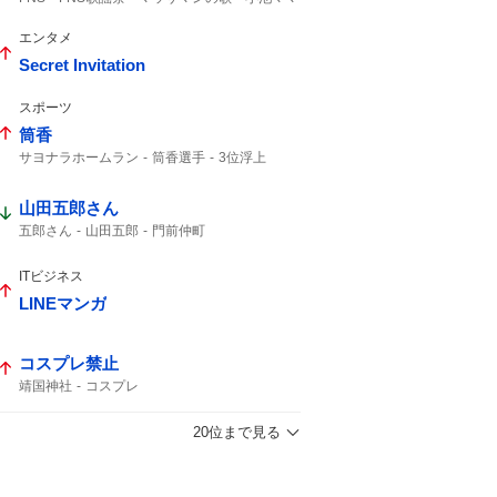
マッサマン
ボムマジ
マッサマンママ
エンタメ
Secret Invitation
スポーツ
筒香
サヨナラホームラン
筒香選手
3位浮上
筒香嘉智
筒香が
馬場皐輔
Aクラス
ベイスターズ
サヨナラ勝ち
47分
山田五郎さん
サヨナラ
ハマスタ
10号
DeNA
借金完済
初勝利
延長戦
五郎さん
山田五郎
門前仲町
ITビジネス
LINEマンガ
コスプレ禁止
靖国神社
コスプレ
20位まで見る