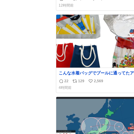
返
リ
い
方々ありがとーーー
12時間前
ー！！！！！！！！！！！！！！！！！
信
ポ
い
！！！！！！！
数
ス
ね
ト
数
数
こんな水着バッグでプールに通ってたア
タ、完全なる同世代（笑） #70年代 #
22
129
2,569
返
リ
い
代 #昭和レトロ
4時間前
信
ポ
い
数
ス
ね
ト
数
数