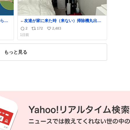
ら、
←友達が家に来た時（来ない）掃除機丸出し
は生活感が出てかっこ悪いなぁ →せや
2
172
2,483
返
リ
い
1日前
信
ポ
い
数
ス
ね
ト
数
もっと見る
数