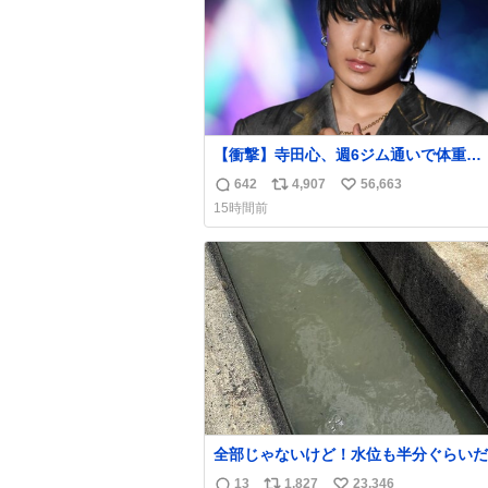
【衝撃】寺田心、週6ジム通いで体重
62kg→82kgに 110kgのベンチプレス
642
4,907
56,663
返
リ
い
げる姿披露
15時間前
news.livedoor.com/article/detail… 元々自重
信
ポ
い
のみだったが、更に筋肉を大きくするた
数
ス
ね
ム通いを開始。筋肉増量のためおにぎり
ト
数
個、ゼリー飲料3～4本、パスタと毎日4千
数
オーバーの食事を摂取し、増量したとい
全部じゃないけど！水位も半分ぐらいだ
ど！水が来はじめたよ！！！ 作業して
13
1,827
23,346