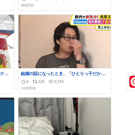
返
リ
い
8時間前
！！
信
ポ
い
数
ス
ね
ト
数
数
ナ
結婚の話になったとき、「ひとりっ子だから
80年
僕が諦めた瞬間に一族が潰える」「死ぬとき1
8
125
2,724
返
リ
い
人とか嫌」だから結婚願望は"ある"って答え
14時間前
たものの、結局「（結婚は）向いてねぇのか
信
ポ
い
もしれない」で締める北山くん、きっといろ
数
ス
ね
いろ考えて言葉を選んで、まるく収めてくれ
ト
数
たんだなと思った
数