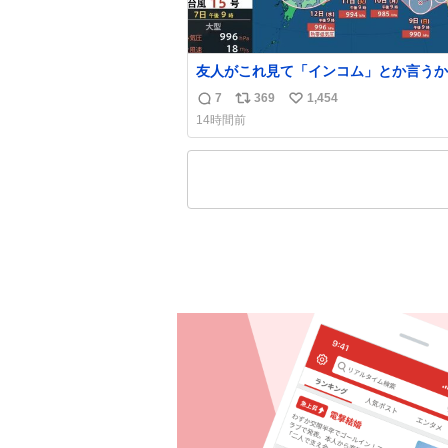
友人がこれ見て「インコム」とか言うか
もうそれにしか見えなくなっちゃった。
7
369
1,454
返
リ
い
14時間前
信
ポ
い
数
ス
ね
ト
数
数