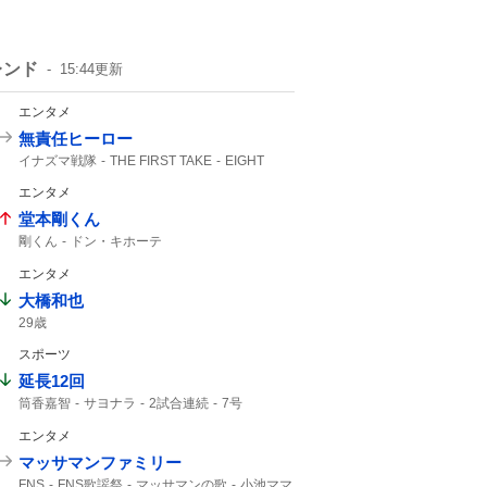
レンド
15:44
更新
エンタメ
無責任ヒーロー
イナズマ戦隊
THE FIRST TAKE
EIGHT
FIRST TAKE
SUPER EIGHT
エンタメ
させてもらいました
堂本剛くん
剛くん
ドン・キホーテ
エンタメ
大橋和也
29歳
スポーツ
延長12回
筒香嘉智
サヨナラ
2試合連続
7号
勝ち越し
ホームラン
エンタメ
マッサマンファミリー
FNS
FNS歌謡祭
マッサマンの歌
小池ママ