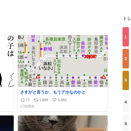
ト
1
2
3
さすがと言うか、もうアホなのかと
77
1,006
3,460
4
返
リ
い
17時間前
信
ポ
い
数
ス
ね
ト
数
5
数