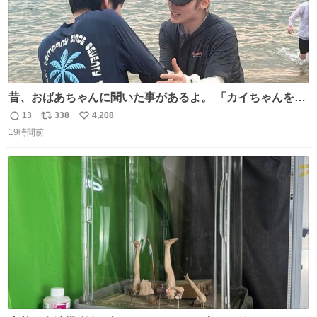
昔、おばあちゃんに聞いた事があるよ。 「カイちゃんをい
じめると、アイツが海から上がって来るぞ。」って。
13
338
4,208
返
リ
い
19時間前
信
ポ
い
数
ス
ね
ト
数
数