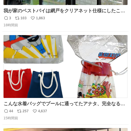
我が家のベストバイは網戸をクリアネット仕様にしたこ
と。網目が細かいから虫の侵入は一切許さないし、見た目
3
103
1,863
返
リ
い
もクリアで網戸の存在を感じない。特筆すべきはその値
18時間前
信
ポ
い
段。家全体(9箇所)でも3万円でお釣りが来るという超最強
数
ス
ね
コスパ。これから家を建てる方は迷わず採用してほしい。
ト
数
数
こんな水着バッグでプールに通ってたアナタ、完全なる同
世代（笑） #70年代 #80年代 #昭和レトロ
44
257
4,637
返
リ
い
15時間前
信
ポ
い
数
ス
ね