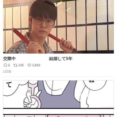
ト
数
数
交際中 結婚して5年
2
145
1,693
返
リ
い
1日前
信
ポ
い
数
ス
ね
ト
数
数