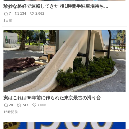
珍妙な格好で運転してきた 後1時間半駐車場待ち…
7
134
2,062
返
リ
い
1日前
信
ポ
い
数
ス
ね
ト
数
数
実はこれは96年前に作られた東京最古の滑り台
28
743
7,006
返
リ
い
15時間前
信
ポ
い
数
ス
ね
ト
数