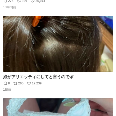
む・・・・！？ ⚠️よい子は絶対マネしないでね⚠️ #夏休み
276
929
26,041
返
リ
い
の自由研究
13時間前
信
ポ
い
数
ス
ね
ト
数
数
娘がアリエッティにしてと言うので🌿
8
265
17,239
返
リ
い
1日前
信
ポ
い
数
ス
ね
ト
数
数