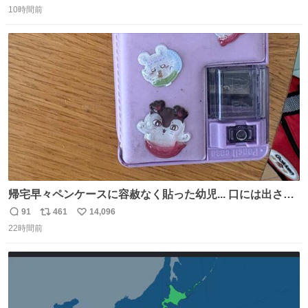
10時間前
信
ポ
い
数
ス
ね
ト
数
数
帰宅早々ペンケースに容赦なく貼った幼児... 口には出さぬ
が勿体無い精神で心がざわつく.....ッ
91
461
14,096
返
リ
い
22時間前
信
ポ
い
数
ス
ね
ト
数
数