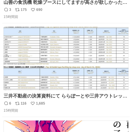
山善の食洗機 乾燥ブースにしてますが高さが欲しかったの
でコレクションケースを置くだけのツルセコ改造 扉が手前
3
175
690
返
リ
い
に開き天井の温度もしっかり上がるのでかなり使いやすく
15時間前
信
ポ
い
なりました😎
数
ス
ね
ト
数
数
三井不動産の決算資料にて ららぽーとや三井アウトレット
パークの店舗別売上高（2025年度）が一部判明
6
116
1,685
返
リ
い
15時間前
信
ポ
い
数
ス
ね
ト
数
数