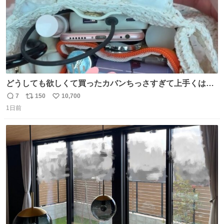
どうしても欲しくて買ったカバンちっさすぎて上手くはめ
ないと荷物入らん。女のカバンってなんでこんなちっさい
7
150
10,700
返
リ
い
の
1日前
信
ポ
い
数
ス
ね
ト
数
数