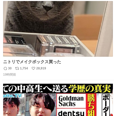
ト
数
数
ニトリでメイクボックス買った
30
1,754
28,919
返
リ
い
19時間前
信
ポ
い
数
ス
ね
ト
数
数