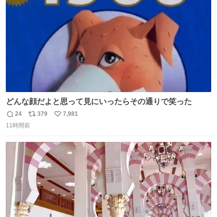
数
どんな顔だよと思って見にいったらその通りで笑った
24
379
7,981
返
リ
い
11時間前
信
ポ
い
数
ス
ね
ト
数
数