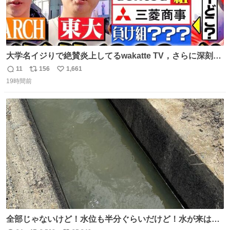
大学名イジりで絶賛炎上してるwakatte TV，さらに深刻な
問題はこっちでは？ ・都内の特定企業に入るのを極度に推
11
156
1,661
返
リ
い
奨し，それ以外の地域で堅実に生きるのを周縁化する ・恋
19時間前
信
ポ
い
愛にかまけ，「陽キャラ」として振る舞うのを極端に中心
数
ス
ね
化する ・院生が研究環境を求め他大学に移るのを批判する
ト
数
数
過去例↓
全部じゃないけど！水位も半分ぐらいだけど！水が来はじ