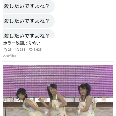
ホラー映画より怖い
25
381
7,635
返
リ
い
22時間前
信
ポ
い
数
ス
ね
ト
数
数