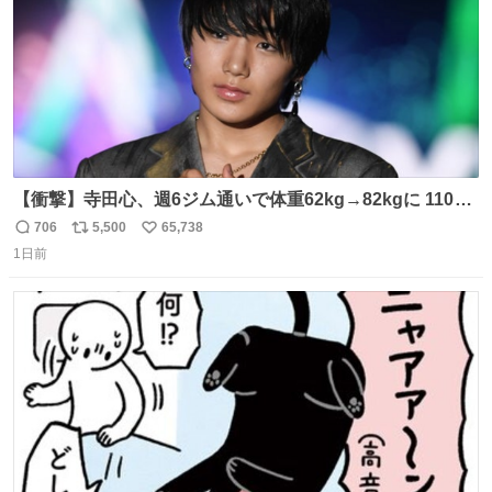
【衝撃】寺田心、週6ジム通いで体重62kg→82kgに 110kg
のベンチプレス持ち上げる姿披露
706
5,500
65,738
返
リ
い
news.livedoor.com/article/detail… 元々自重のみだった
1日前
信
ポ
い
が、更に筋肉を大きくするためジム通いを開始。筋肉増量
数
ス
ね
のためおにぎり10個、ゼリー飲料3～4本、パスタと毎日4
ト
数
数
千kcalオーバーの食事を摂取し、増量したという。