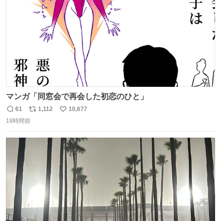
マンガ「同窓会で再会した初恋のひと」
61
1,112
10,677
返
リ
い
18時間前
信
ポ
い
数
ス
ね
ト
数
数