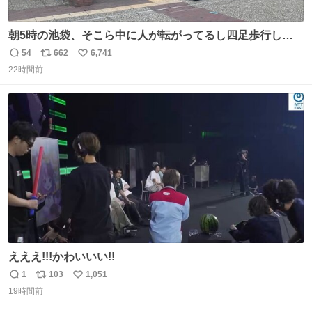
朝5時の池袋、そこら中に人が転がってるし四足歩行して
る人もいるしで良い街だ
54
662
6,741
返
リ
い
22時間前
信
ポ
い
数
ス
ね
ト
数
数
えええ!!!かわいいい!!
1
103
1,051
返
リ
い
19時間前
信
ポ
い
数
ス
ね