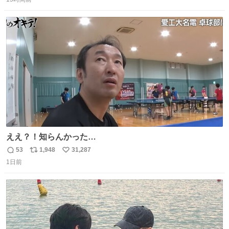
信
ポ
い
目惚れで購入したもので、祖母はc型肝炎で58歳という若
数
ス
ね
さで亡くなりましたが、この家具達をとても大切にしてお
ト
数
数
りました 続く↓
ええ？！知らんかった…
53
1,948
31,287
返
リ
い
1日前
信
ポ
い
数
ス
ね
ト
数
数