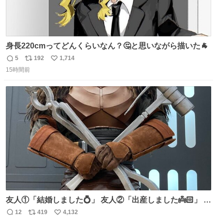
身長220cmってどんくらいなん？🤔と思いながら描いた🐐
5
192
1,714
返
リ
い
15時間前
信
ポ
い
数
ス
ね
ト
数
数
友人①「結婚しました💍」 友人②「出産しました👼🏻」 友
人③「マイホーム建てました🏡」 私「我らの道」
12
419
4,132
返
リ
い