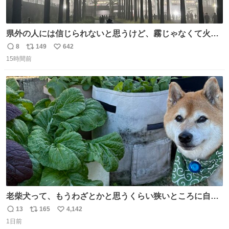
県外の人には信じられないと思うけど、霧じゃなくて火山
灰です🌋 #桜島
8
149
642
返
リ
い
15時間前
信
ポ
い
数
ス
ね
ト
数
数
老柴犬って、もうわざとかと思うくらい狭いところに自ら
はまりにいくじゃないですか？ 今朝ガーデニングしてる飼
13
165
4,142
返
リ
い
い主の間にはまってきて、最高に可愛かった♥️
1日前
信
ポ
い