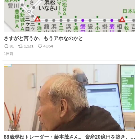
さすがと言うか、もうアホなのかと
81
1,121
4,054
返
リ
い
1日前
信
ポ
い
数
ス
ね
ト
数
数
88歳現役トレーダー・藤本茂さん。 資産20億円を築き、