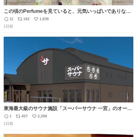
この頃のPerfumeを見ていると、元気いっぱいでありなが
ら決して感情に任せすぎることなく、しっかりと制御され
11
182
1,936
返
リ
い
たダンスであることに新鮮に驚く。3人のあげた足の向き
1日前
信
ポ
い
や角度とか本当に細かな部分まできっちりと揃っていてそ
数
ス
ね
こから積み重ねてきた努力や練習量が見て取れる…
ト
数
数
東海最大級のサウナ施設「スーパーサウナ 一宮」のオープ
ン日が2026年9月8日に決定‼️ 5種類の本格サウナや4種類の
1
407
2,398
返
リ
い
⽔⾵呂、約50名が同時に休息できる休憩スペースなど、男
1日前
信
ポ
い
性が求める設備を極限まで突き詰めた「サウナの理想郷」
数
ス
ね