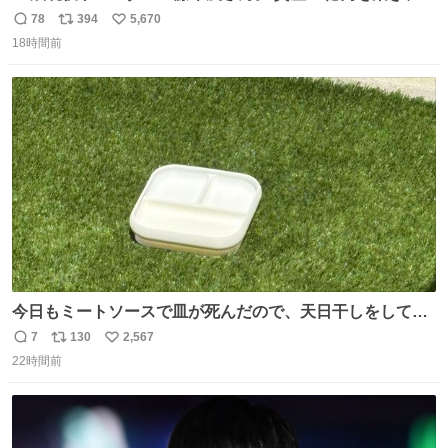
「令和のブラックマンデー」で2億6000万円の含み損を抱
78
394
5,670
返
リ
い
えても生き残った男が、血と汗で掴んだ「相場の8箇条」
18時間前
信
ポ
い
です。 1. 朝の急落は「買い」、朝の急騰は「売り」。 2.
数
ス
ね
午後の急騰は追わない。午後の急落は翌朝に狙う。
ト
数
数
今日もミートソースで皿が死んだので、天日干しをしてい
ます🍝 ありがとう先人の知恵
7
130
2,567
返
リ
い
22時間前
信
ポ
い
数
ス
ね
ト
数
数