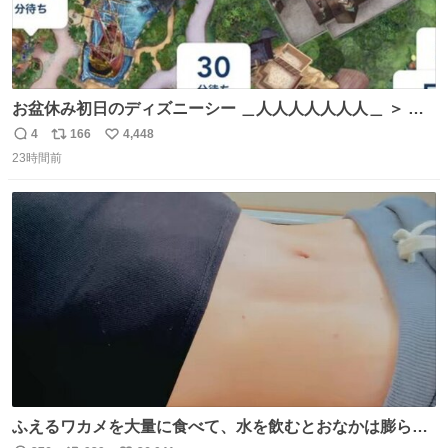
お盆休み初日のディズニーシー ＿人人人人人人人＿ ＞ 空
い て る！＜ ￣^Y^Y^Y^Y^ Y￣
4
166
4,448
返
リ
い
23時間前
信
ポ
い
数
ス
ね
ト
数
数
ふえるワカメを大量に食べて、水を飲むとおなかは膨ら