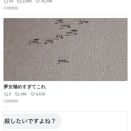
めたよ！！！ 作業してくれた方々ありがとーーー
24
2,568
35,349
返
リ
い
ー！！！！！！！！！！！！！！！！！！！！！！！！！
23時間前
信
ポ
い
！
数
ス
ね
ト
数
数
夢女極めすぎてこれ
2
286
4,539
返
リ
い
13時間前
信
ポ
い
数
ス
ね
ト
数
数