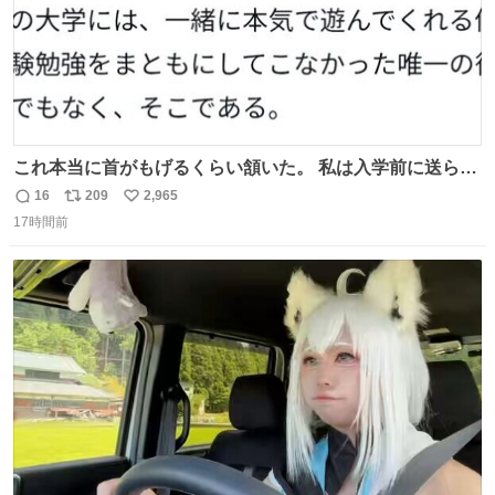
これ本当に首がもげるくらい頷いた。 私は入学前に送られ
てきた、大学のサークル紹介冊子を見た時点で終わりを感
16
209
2,965
返
リ
い
じたので、女子大でもないくせに偏差値の高い大学のイン
17時間前
信
ポ
い
カレサークルに突撃して所属するという奇行で事なきを得
数
ス
ね
た。 高偏差値に行けないならせめてそれくらいした方が予
ト
数
数
後がいいです。 https://t.co/9nMHIrETkw