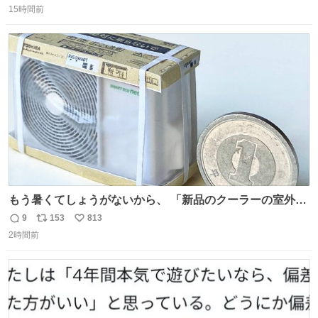
15時間前
信
ポ
い
数
ス
ね
ト
数
数
もう暑くてしょうがないから、 「新品のクーラーの室外機
のミニチュア」 でも見ていってよ
9
153
813
返
リ
い
2時間前
信
ポ
い
数
ス
ね
ト
数
数