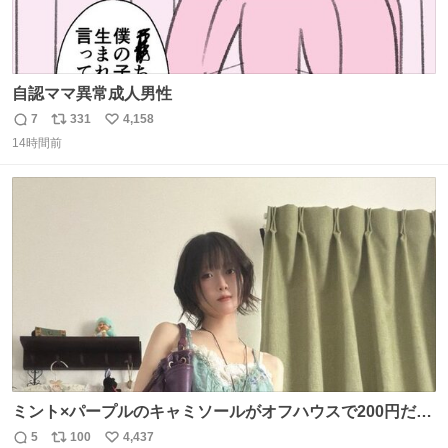
自認ママ異常成人男性
7
331
4,158
返
リ
い
14時間前
信
ポ
い
数
ス
ね
ト
数
数
ミント×パープルのキャミソールがオフハウスで200円だっ
た♩
5
100
4,437
返
リ
い