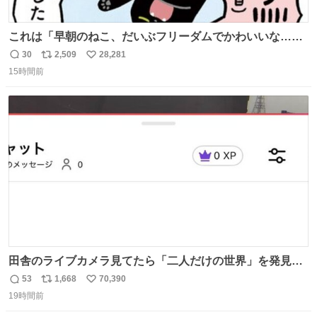
これは「早朝のねこ、だいぶフリーダムでかわいいな…」
の絵日記です🎐
30
2,509
28,281
返
リ
い
15時間前
信
ポ
い
数
ス
ね
ト
数
数
田舎のライブカメラ見てたら「二人だけの世界」を発見し
た
53
1,668
70,390
返
リ
い
19時間前
信
ポ
い
数
ス
ね