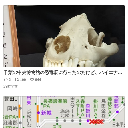
数
ス
ね
ト
数
数
千葉の中央博物館の恐竜展に行ったのだけど、ハイエナの
鼻の奥の構造が素敵すぎて張り付いてしまった
2
109
944
返
リ
い
23時間前
信
ポ
い
数
ス
ね
ト
数
数