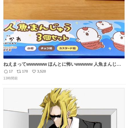
😍😍😍 ⬇️詳細ページ⬇️ supersento.com/chubu/aichi/ic…
ト
数
数
ねえまってwwwwww ほんとに怖いwwwww 人魚まんじゅ
う買ってきたから私も永遠のいのちを…ぐへへ…と思いな
17
170
3,520
返
リ
い
がら1つ食べたら 奥歯欠けたんだけど！！！！？？？ しか
13時間前
信
ポ
い
もガッツリ😭 まんじゅうだよ？？？？？？ ガリッて言っ
数
ス
ね
たから何？と思って口から出したら自分の歯wwwwww セ
ト
数
数
イレーンの呪いじゃん😭