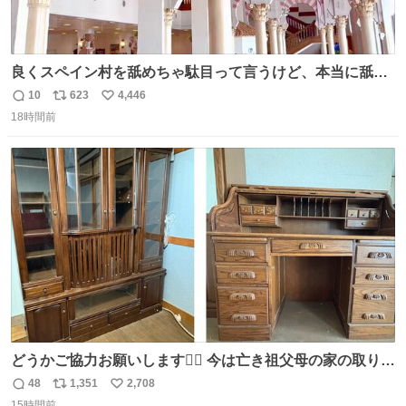
良くスペイン村を舐めちゃ駄目って言うけど、本当に舐め
ちゃ行けないのはスペィン村ホテル🏛🏨 だってロビーから
10
623
4,446
返
リ
い
中庭抜けるだけでこの有様🤩 ディズニーホテル泊まってる
18時間前
信
ポ
い
場所じゃない。 5年振りの志摩スペイン村パルケエスパー
数
ス
ね
ニャは益々素晴らしい場所になってる
ト
数
数
どうかご協力お願いします🙇‍♂️ 今は亡き祖父母の家の取り壊
しが決まり、どうしても処分して欲しくない食器棚と机の
48
1,351
2,708
返
リ
い
引き取り手を探しております この2つは私の祖母が当初一
15時間前