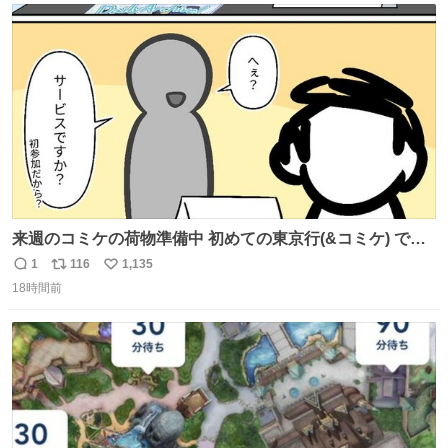
ト
数
数
来週のコミケの荷物準備中 初めての東京行(&コミケ) です
#C108
1
116
1,135
返
リ
い
18時間前
信
ポ
い
数
ス
ね
ト
数
数