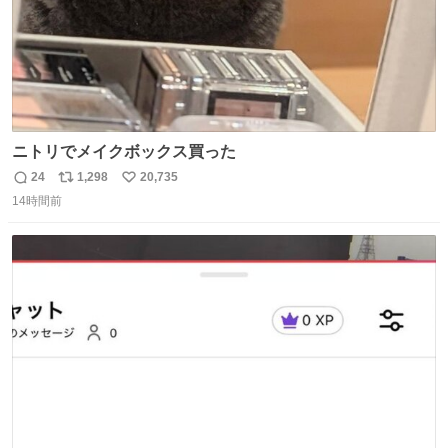
ニトリでメイクボックス買った
24
1,298
20,735
返
リ
い
14時間前
信
ポ
い
数
ス
ね
ト
数
数