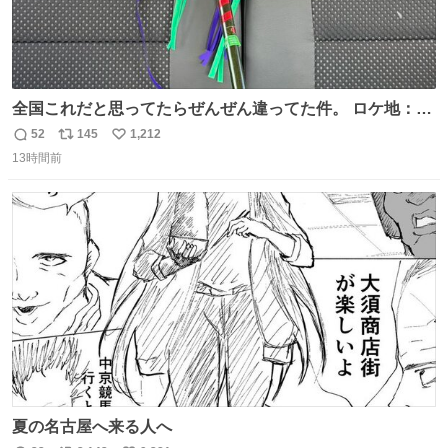
全国これだと思ってたらぜんぜん違ってた件。 ロケ地：広
島
52
145
1,212
返
リ
い
13時間前
信
ポ
い
数
ス
ね
ト
数
数
夏の名古屋へ来る人へ