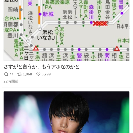
ト
数
数
さすがと言うか、もうアホなのかと
77
1,068
3,799
返
リ
い
22時間前
信
ポ
い
数
ス
ね
ト
数
数