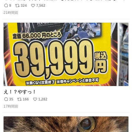
9
324
7,562
返
リ
い
21時間前
信
ポ
い
数
ス
ね
ト
数
数
え！？やすっ！
35
166
1,282
返
リ
い
17時間前
信
ポ
い
数
ス
ね
ト
数
数