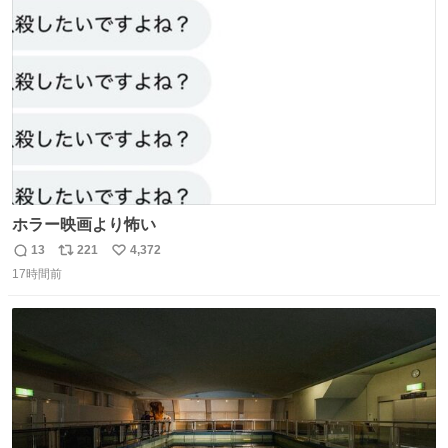
ト
数
数
ホラー映画より怖い
13
221
4,372
返
リ
い
17時間前
信
ポ
い
数
ス
ね
ト
数
数