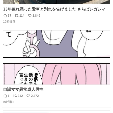
33年連れ添った愛車と別れを告げました さらばレガシィ
37
114
1,846
返
リ
い
19時間前
信
ポ
い
数
ス
ね
ト
数
数
自認ママ異常成人男性
6
212
2,472
返
リ
い
9時間前
信
ポ
い
数
ス
ね