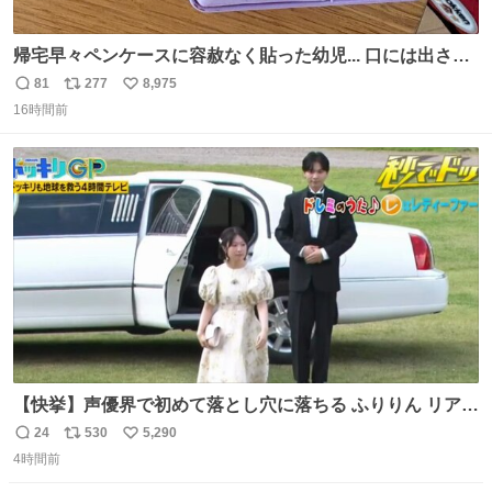
帰宅早々ペンケースに容赦なく貼った幼児... 口には出さぬ
が勿体無い精神で心がざわつく.....ッ
81
277
8,975
返
リ
い
16時間前
信
ポ
い
数
ス
ね
ト
数
数
【快挙】声優界で初めて落とし穴に落ちる ふりりん リアク
ションが最高過ぎる🤣 #ドッキリGP #降幡愛
24
530
5,290
返
リ
い
4時間前
信
ポ
い
数
ス
ね