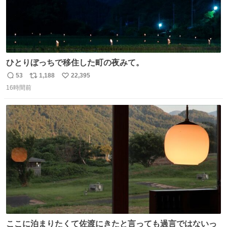
ひとりぼっちで移住した町の夜みて。
53
1,188
22,395
返
リ
い
16時間前
信
ポ
い
数
ス
ね
ト
数
数
ここに泊まりたくて佐渡にきたと言っても過言ではないっ