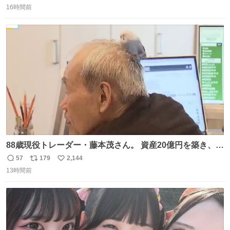
16時間前
信
ポ
い
数
ス
ね
ト
数
数
88歳現役トレーダー・藤本茂さん。 資産20億円を築き、
「令和のブラックマンデー」で2億6000万円の含み損を抱
57
179
2,144
返
リ
い
えても生き残った男が、血と汗で掴んだ「相場の8箇条」
13時間前
信
ポ
い
です。 1. 朝の急落は「買い」、朝の急騰は「売り」。 2.
数
ス
ね
午後の急騰は追わない。午後の急落は翌朝に狙う。
ト
数
数