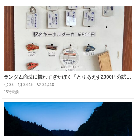
りませんでした。 マリサポらしいのでこれからは名前覚え
数
ス
ね
ます！！
ト
数
数
ランダム商法に慣れすぎたぼく「とりあえず2000円分試し
てみるか…」 駅員さん「どれが欲しいの？」 ぼく「えっ
32
2,645
21,218
返
リ
い
良いんですか？」 駅員さん「何が…？？」 やっぱランダム
15時間前
信
ポ
い
って悪い文化だ
数
ス
ね
わ！！！！！！！！！！！！！！！！！！！！
ト
数
数