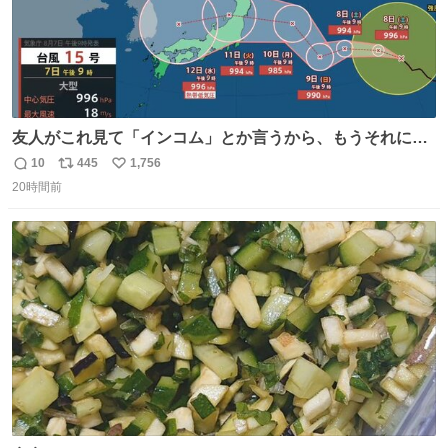
友人がこれ見て「インコム」とか言うから、もうそれにし
か見えなくなっちゃった。
10
445
1,756
返
リ
い
20時間前
信
ポ
い
数
ス
ね
ト
数
数