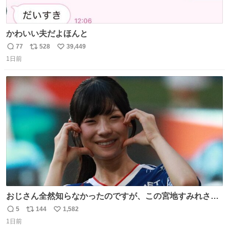
かわいい夫だよほんと
77
528
39,449
返
リ
い
1日前
信
ポ
い
数
ス
ね
ト
数
数
おじさん全然知らなかったのですが、この宮地すみれさん
（日向坂46）はマリサポだったのですね。 カメラ目線でに
5
144
1,582
返
リ
い
っこりしていただいたので撮影したものの、全然誰だか知
1日前
信
ポ
い