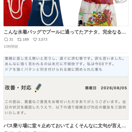
こんな水着バッグでプールに通ってたアナタ、完全なる同
世代（笑） #70年代 #80年代 #昭和レトロ
31
189
3,573
返
リ
い
10時間前
信
ポ
い
数
ス
ね
ト
数
数
バス乗り場に堂々止めておいてよくそんなに文句が言える