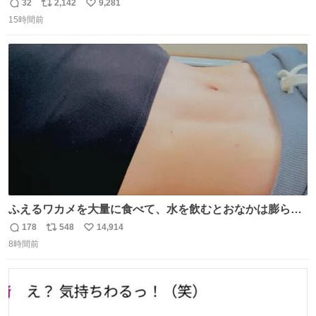
32
2,142
9,281
返
リ
い
15時間前
信
ポ
い
数
ス
ね
ト
数
数
ふえるワカメを大量に食べて、水を飲むとおなかは膨ら
む・・・・！？ ⚠️よい子は絶対マネしないでね⚠️ #夏休み
178
548
14,914
返
リ
い
の自由研究
8時間前
信
ポ
い
数
ス
ね
ト
数
数