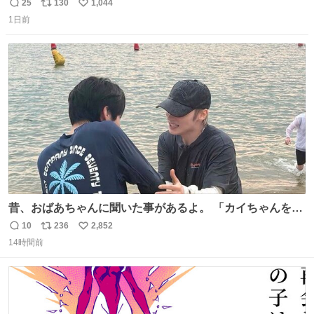
ね 運転士は日本人やったのなら韓国人は関係ないし、なん
25
130
1,044
返
リ
い
なら68歳も関係ない…
1日前
信
ポ
い
数
ス
ね
ト
数
数
昔、おばあちゃんに聞いた事があるよ。 「カイちゃんをい
じめると、アイツが海から上がって来るぞ。」って。
10
236
2,852
返
リ
い
14時間前
信
ポ
い
数
ス
ね
ト
数
数