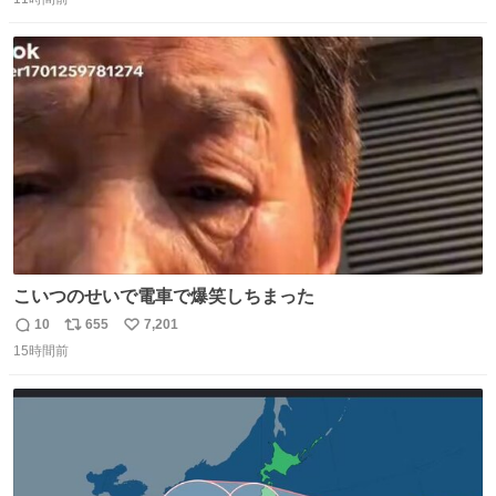
信
ポ
い
リやXMS、DOSエクステンダなどの手段を使って、なんと
数
ス
ね
かメモリをやりくりしていたことを知らない。
ト
数
数
こいつのせいで電車で爆笑しちまった
10
655
7,201
返
リ
い
15時間前
信
ポ
い
数
ス
ね
ト
数
数