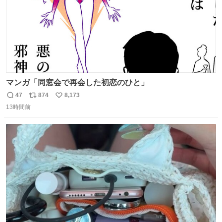
マンガ「同窓会で再会した初恋のひと」
47
874
8,173
返
リ
い
13時間前
信
ポ
い
数
ス
ね
ト
数
数