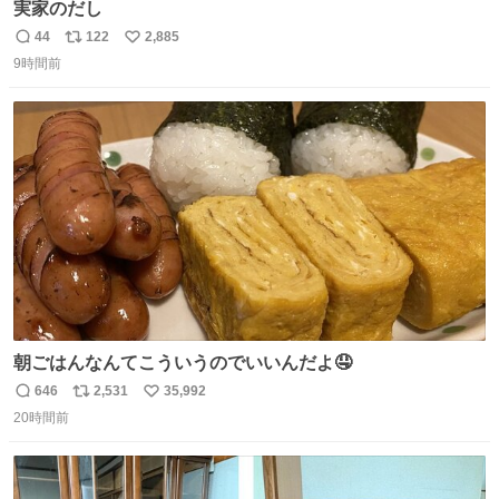
実家のだし
44
122
2,885
返
リ
い
9時間前
信
ポ
い
数
ス
ね
ト
数
数
朝ごはんなんてこういうのでいいんだよ🤤
646
2,531
35,992
返
リ
い
20時間前
信
ポ
い
数
ス
ね
ト
数
数