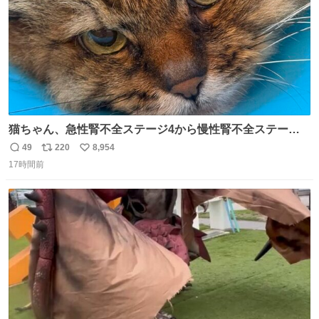
猫ちゃん、急性腎不全ステージ4から慢性腎不全ステージ2
になりました😭点滴も週一で大丈夫になった… このままだ
49
220
8,954
返
リ
い
と2、3日持たないって言われたのが嘘みたい…本当に嬉し
17時間前
信
ポ
い
い😭😭😭頑張ってくれてありがとう😭😭😭 嬉しくて帰り
数
ス
ね
道泣きながら歩いてたら向こうから来た人にすごい顔され
ト
数
数
た🫠