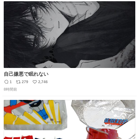
ト
数
数
自己嫌悪で眠れない
1
279
2,746
返
リ
い
8時間前
信
ポ
い
数
ス
ね
ト
数
数