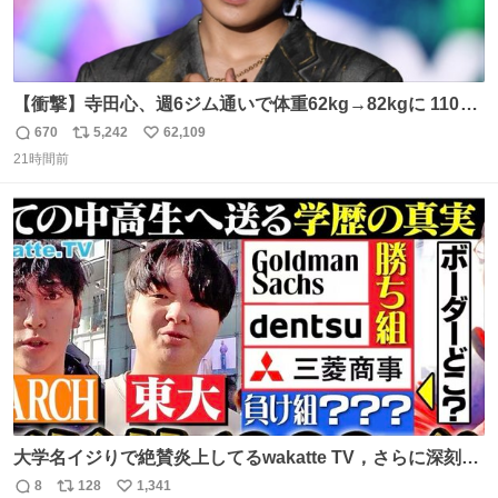
【衝撃】寺田心、週6ジム通いで体重62kg→82kgに 110kg
のベンチプレス持ち上げる姿披露
670
5,242
62,109
返
リ
い
news.livedoor.com/article/detail… 元々自重のみだった
21時間前
信
ポ
い
が、更に筋肉を大きくするためジム通いを開始。筋肉増量
数
ス
ね
のためおにぎり10個、ゼリー飲料3～4本、パスタと毎日4
ト
数
数
千kcalオーバーの食事を摂取し、増量したという。
大学名イジりで絶賛炎上してるwakatte TV，さらに深刻な
問題はこっちでは？ ・都内の特定企業に入るのを極度に推
8
128
1,341
返
リ
い