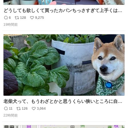
どうしても欲しくて買ったカバンちっさすぎて上手くはめ
ないと荷物入らん。女のカバンってなんでこんなちっさい
6
128
9,275
返
リ
い
の
19時間前
信
ポ
い
数
ス
ね
ト
数
数
老柴犬って、もうわざとかと思うくらい狭いところに自ら
はまりにいくじゃないですか？ 今朝ガーデニングしてる飼
11
126
3,064
返
リ
い
い主の間にはまってきて、最高に可愛かった♥️
22時間前
信
ポ
い
数
ス
ね