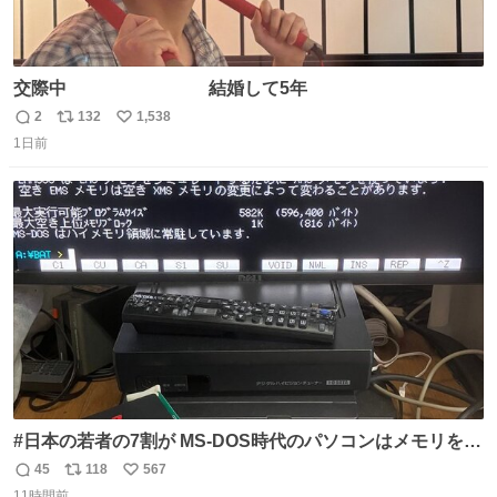
交際中 結婚して5年
2
132
1,538
返
リ
い
1日前
信
ポ
い
数
ス
ね
ト
数
数
#日本の若者の7割が MS-DOS時代のパソコンはメモリをい
くら増設しても、基本的に640～768KBまでしか使用でき
45
118
567
返
リ
い
なかったことを知らない。 またその改善策としてEMSメモ
11時間前