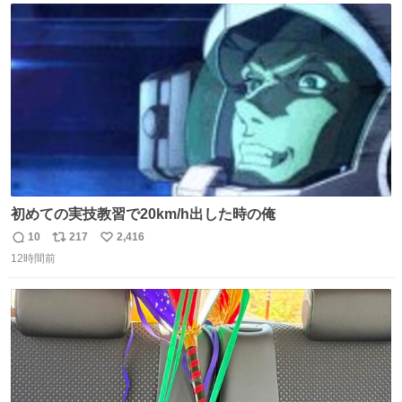
エクスプレス
ト
数
数
初めての実技教習で20km/h出した時の俺
10
217
2,416
返
リ
い
12時間前
信
ポ
い
数
ス
ね
ト
数
数