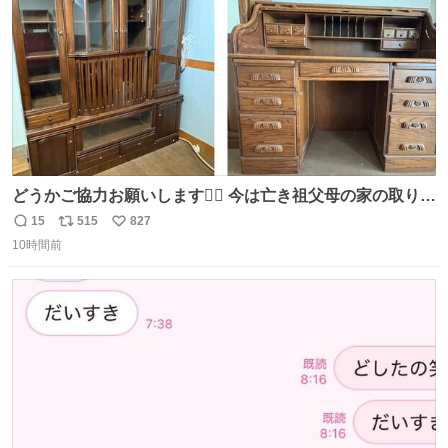
どうかご協力お願いします🙇‍♂️ 今は亡き祖父母の家の取り壊
しが決まり、どうしても処分して欲しくない食器棚と机の
15
515
827
返
リ
い
引き取り手を探しております この2つは私の祖母が当初一
10時間前
信
ポ
い
目惚れで購入したもので、祖母はc型肝炎で58歳という若
数
ス
ね
さで亡くなりましたが、この家具達をとても大切にしてお
ト
数
数
りました 続く↓