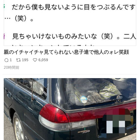
親のイチャイチャ見てられない息子達で他人のォレ笑顔
1
195
6,059
返
リ
い
20時間前
信
ポ
い
数
ス
ね
ト
数
数