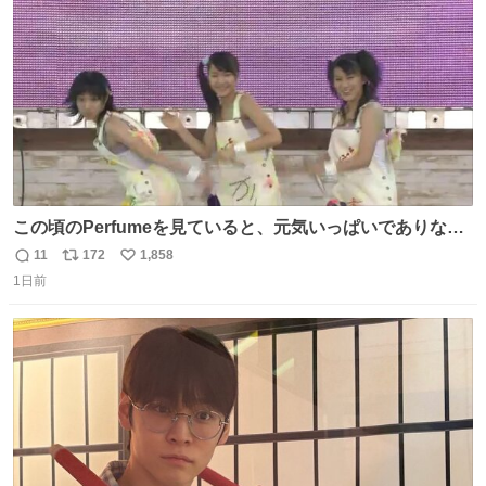
数
この頃のPerfumeを見ていると、元気いっぱいでありなが
ら決して感情に任せすぎることなく、しっかりと制御され
11
172
1,858
返
リ
い
たダンスであることに新鮮に驚く。3人のあげた足の向き
1日前
信
ポ
い
や角度とか本当に細かな部分まできっちりと揃っていてそ
数
ス
ね
こから積み重ねてきた努力や練習量が見て取れる…
ト
数
数