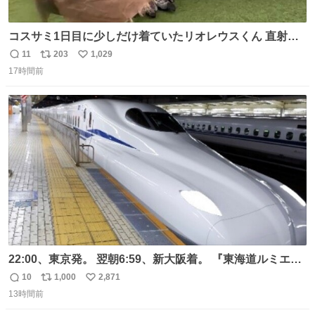
コスサミ1日目に少しだけ着ていたリオレウスくん 直射日
光下で暑すぎて疲労状態 火耐性15ではだめですね 適応珠
11
203
1,029
返
リ
い
Lv1と耐火珠Lv3装備しないと真夏の名古屋は過ごせぬよう
17時間前
信
ポ
い
です #コスサミ2026
数
ス
ね
ト
数
数
22:00、東京発。 翌朝6:59、新大阪着。 『東海道ルミエー
ルエクスプレス』が今夜、初運行！ 岐阜羽島駅で夜を越す
10
1,000
2,871
返
リ
い
東海道新幹線。寝台列車じゃないのに、朝まで新幹線とい
13時間前
信
ポ
い
う、なんだか特別体験😉 #TRAINTRIP #東海道ルミエール
数
ス
ね