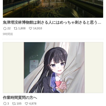
魚津埋没林博物館は刺さる人にはめっちゃ刺さると思う施
設 無人になった時の雰囲気が凄まじかった
22
1,808
14,910
返
リ
い
9時間前
信
ポ
い
数
ス
ね
ト
数
数
作業時間質問の方へ
3
105
4,978
返
リ
い