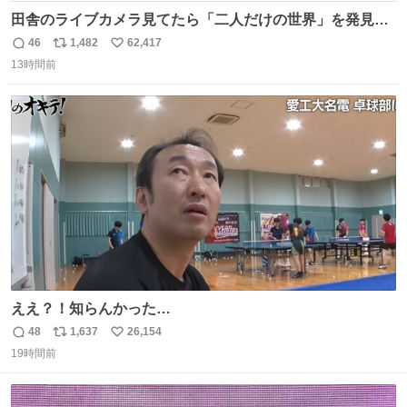
田舎のライブカメラ見てたら「二人だけの世界」を発見し
た
46
1,482
62,417
返
リ
い
13時間前
信
ポ
い
数
ス
ね
ト
数
数
ええ？！知らんかった…
48
1,637
26,154
返
リ
い
19時間前
信
ポ
い
数
ス
ね
ト
数