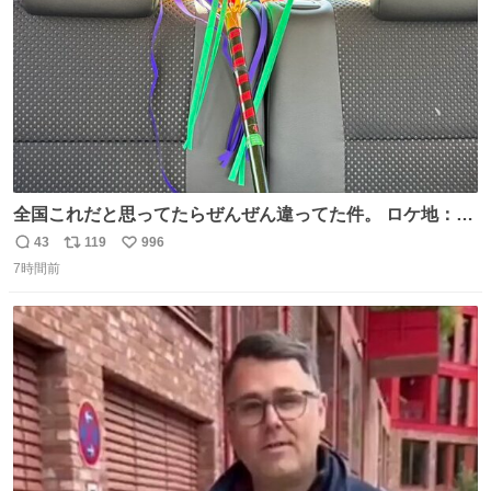
全国これだと思ってたらぜんぜん違ってた件。 ロケ地：広
島
43
119
996
返
リ
い
7時間前
信
ポ
い
数
ス
ね
ト
数
数