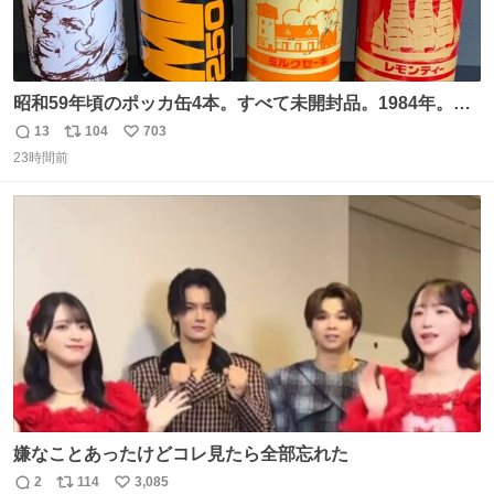
昭和59年頃のポッカ缶4本。すべて未開封品。1984年。P
マーク。昭和レトロ！
13
104
703
返
リ
い
23時間前
信
ポ
い
数
ス
ね
ト
数
数
嫌なことあったけどコレ見たら全部忘れた
2
114
3,085
返
リ
い