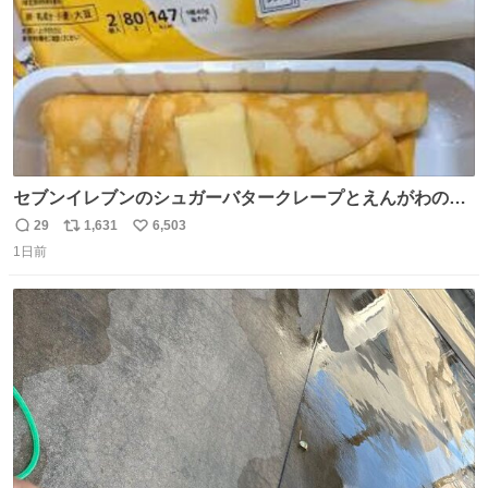
セブンイレブンのシュガーバタークレープとえんがわの寿
司を探している人へ！ シュガーバタークレープは目黒、品
29
1,631
6,503
返
リ
い
川、蒲田、渋谷、川崎、横浜、鶴見、九州の一部エリア限
1日前
信
ポ
い
定商品で8月5日に発注が終了したため店舗に置いてあると
数
ス
ね
ころ少ないですが見つけたら即買いです🤩❣️
ト
数
数