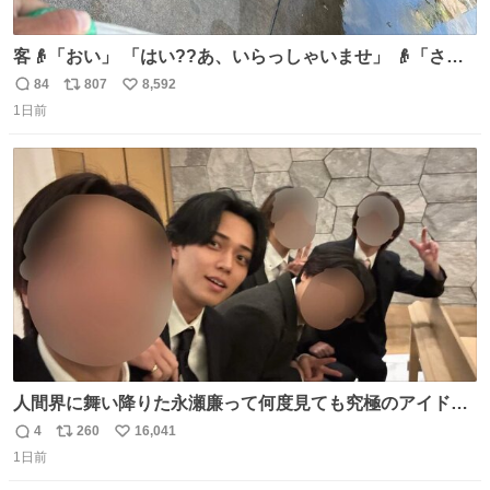
客👴「おい」 「はい??あ、いらっしゃいませ」 👴「さっ
きからずっと水出しっぱなしでもったいないだろ」 「静電
84
807
8,592
返
リ
い
気を逃がし、熱くなった地面の温度を下げ、引火事故の防
1日前
信
ポ
い
止の為必要な作業です」 👴「水不足の昨今にもったいない
数
ス
ね
ことをするな!!」 それでは歌います、聞いてください 「井
ト
数
数
戸水」
人間界に舞い降りた永瀬廉って何度見ても究極のアイドル
過ぎてずっと味する。美味い。
4
260
16,041
返
リ
い
1日前
信
ポ
い
数
ス
ね