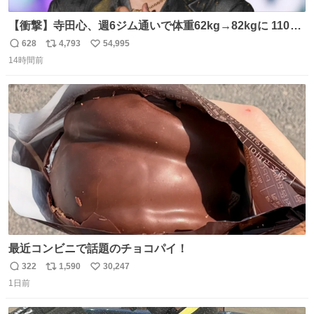
【衝撃】寺田心、週6ジム通いで体重62kg→82kgに 110kg
のベンチプレス持ち上げる姿披露
628
4,793
54,995
返
リ
い
news.livedoor.com/article/detail… 元々自重のみだった
14時間前
信
ポ
い
が、更に筋肉を大きくするためジム通いを開始。筋肉増量
数
ス
ね
のためおにぎり10個、ゼリー飲料3～4本、パスタと毎日4
ト
数
数
千kcalオーバーの食事を摂取し、増量したという。
最近コンビニで話題のチョコパイ！
322
1,590
30,247
返
リ
い
1日前
信
ポ
い
数
ス
ね