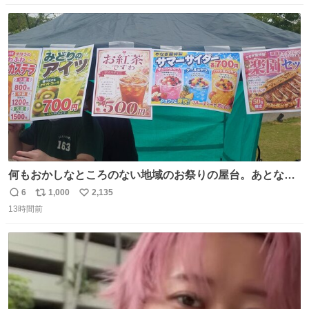
数
ス
ね
ト
数
数
何もおかしなところのない地域のお祭りの屋台。あとなん
か割と聞き馴染みのあるBGMが流れてます #関広見まつり
6
1,000
2,135
返
リ
い
#関広見まつり2026
13時間前
信
ポ
い
数
ス
ね
ト
数
数