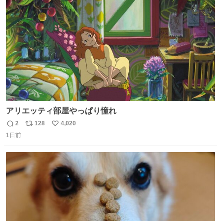
ト
数
数
アリエッティ部屋やっぱり憧れ
2
128
4,020
返
リ
い
1日前
信
ポ
い
数
ス
ね
ト
数
数