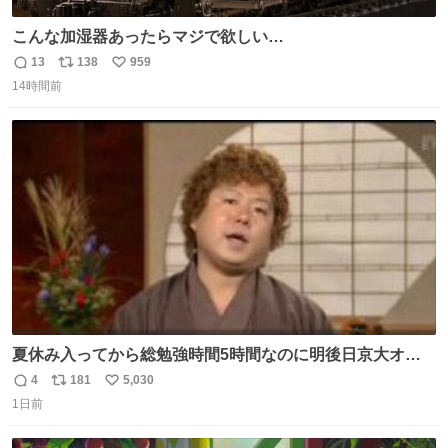
こんな加湿器あったらマジで欲しい…
13
138
959
返
リ
い
14時間前
信
ポ
い
数
ス
ね
ト
数
数
夏休み入ってから総勉強時間5時間なのに明後日京大オー
プンで今これ
4
181
5,030
返
リ
い
1日前
信
ポ
い
数
ス
ね