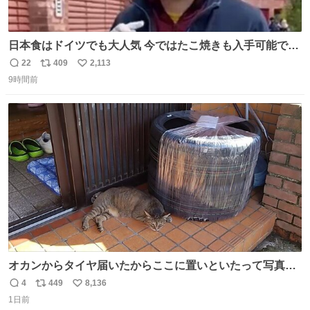
日本食はドイツでも大人気 今ではたこ焼きも入手可能です
が、🥑や🌽、ウィンナーや枝豆などが入っているオリジナ
22
409
2,113
返
リ
い
ルたこ焼きへと進化 大使館の広報課長ハインリッヒは、日
9時間前
信
ポ
い
本でたこ焼きに心奪われ、ベルリンにいたときには出店で
数
ス
ね
焼いてました👏（ええ笑顔や） #たこ焼きの日
ト
数
数
オカンからタイヤ届いたからここに置いといたって写真送
られてきたけど明らかに猫が邪魔くさそうな顔してて草
4
449
8,136
返
リ
い
1日前
信
ポ
い