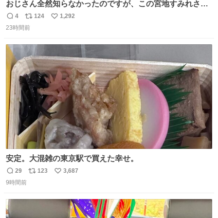
おじさん全然知らなかったのですが、この宮地すみれさん
（日向坂46）はマリサポだったのですね。 カメラ目線でに
4
124
1,292
返
リ
い
っこりしていただいたので撮影したものの、全然誰だか知
23時間前
信
ポ
い
りませんでした。 マリサポらしいのでこれからは名前覚え
数
ス
ね
ます！！
ト
数
数
安定。大混雑の東京駅で買えた幸せ。
29
123
3,687
返
リ
い
9時間前
信
ポ
い
数
ス
ね
ト
数
数