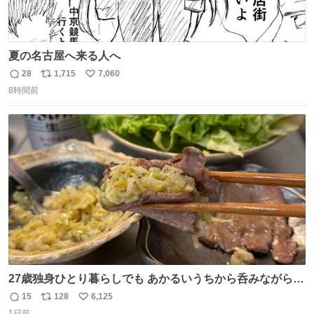
夏の名古屋へ来る人へ
28
1,715
7,060
返
リ
い
8時間前
信
ポ
い
数
ス
ね
ト
数
数
27歳独身ひとり暮らしでも あかるいうちから呑みながらキ
ッチンでひとり焼肉できてしあわせだもん՞ o̴̶̷̥ ̫ o̴̶̷̥ ՞
15
128
6,125
返
リ
い
1日前