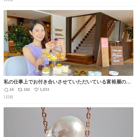
信
ポ
い
数
ス
ね
ト
数
数
私の仕事上でお付き合いさせていただいている富裕層の社
長さん達は、こんな事しない。 こんな自慢は一切しない
24
192
1,033
返
リ
い
し、なんなら表に出てこない。 自分に自信がない半端モン
1日前
信
ポ
い
はブランドで自分を飾りキラキラ自慢をする。 #折田楓
数
ス
ね
#merchu
ト
数
数