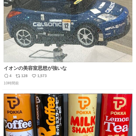
ト
数
数
イオンの美容室思想が強いな
4
128
1,573
返
リ
い
10時間前
信
ポ
い
数
ス
ね
ト
数
数