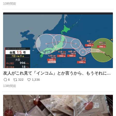
10時間前
信
ポ
い
数
ス
ね
ト
数
数
友人がこれ見て「インコム」とか言うから、もうそれにし
か見えなくなっちゃった。
6
322
1,336
返
リ
い
13時間前
信
ポ
い
数
ス
ね
ト
数
数