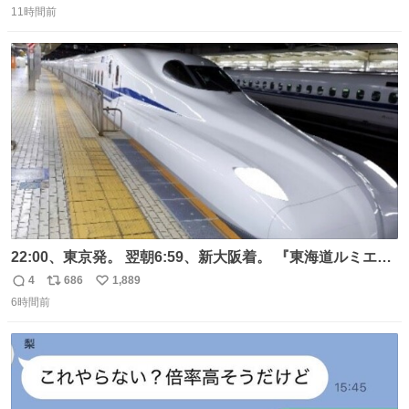
11時間前
信
ポ
い
数
ス
ね
ト
数
数
22:00、東京発。 翌朝6:59、新大阪着。 『東海道ルミエー
ルエクスプレス』が今夜、初運行！ 岐阜羽島駅で夜を越す
4
686
1,889
返
リ
い
東海道新幹線。寝台列車じゃないのに、朝まで新幹線とい
6時間前
信
ポ
い
う、なんだか特別体験😉 #TRAINTRIP #東海道ルミエール
数
ス
ね
エクスプレス
ト
数
数