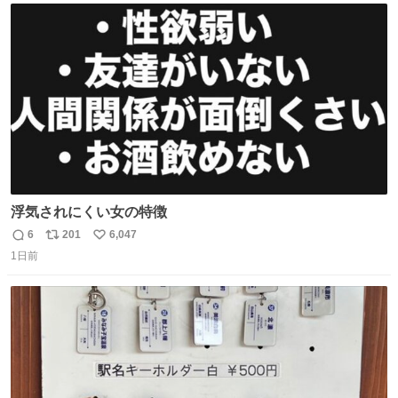
ト
数
数
浮気されにくい女の特徴
6
201
6,047
返
リ
い
1日前
信
ポ
い
数
ス
ね
ト
数
数