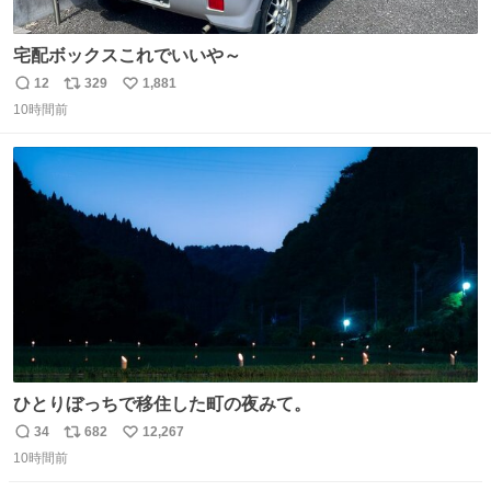
宅配ボックスこれでいいや～
12
329
1,881
返
リ
い
10時間前
信
ポ
い
数
ス
ね
ト
数
数
ひとりぼっちで移住した町の夜みて。
34
682
12,267
返
リ
い
10時間前
信
ポ
い
数
ス
ね