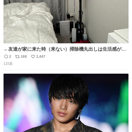
←友達が家に来た時（来ない）掃除機丸出しは生活感が出
てかっこ悪いなぁ →せや
2
169
2,447
返
リ
い
1日前
信
ポ
い
数
ス
ね
ト
数
数