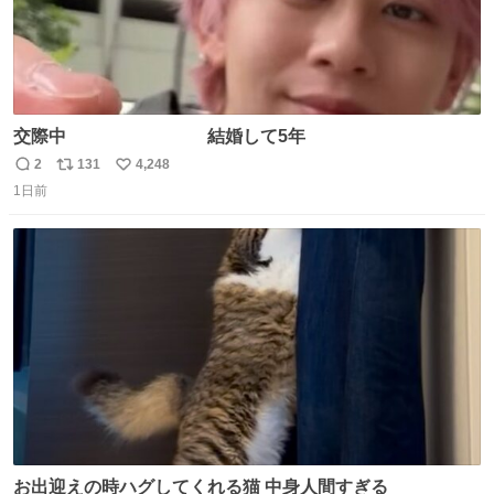
交際中 結婚して5年
2
131
4,248
返
リ
い
1日前
信
ポ
い
数
ス
ね
ト
数
数
お出迎えの時ハグしてくれる猫 中身人間すぎる