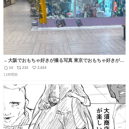
数
←大阪でおもちゃ好きが撮る写真 東京でおもちゃ好きが撮
る写真→
14
232
2,424
返
リ
い
11時間前
信
ポ
い
数
ス
ね
ト
数
数