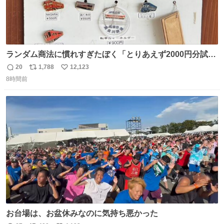
ランダム商法に慣れすぎたぼく「とりあえず2000円分試し
てみるか…」 駅員さん「どれが欲しいの？」 ぼく「えっ
20
1,788
12,123
返
リ
い
良いんですか？」 駅員さん「何が…？？」 やっぱランダム
8時間前
信
ポ
い
って悪い文化だ
数
ス
ね
わ！！！！！！！！！！！！！！！！！！！！
ト
数
数
お台場は、お盆休みなのに気持ち悪かった