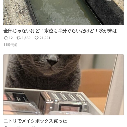
全部じゃないけど！水位も半分ぐらいだけど！水が来はじ
めたよ！！！ 作業してくれた方々ありがとーーー
12
1,680
21,221
返
リ
い
ー！！！！！！！！！！！！！！！！！！！！！！！！！
11時間前
信
ポ
い
！
数
ス
ね
ト
数
数
ニトリでメイクボックス買った