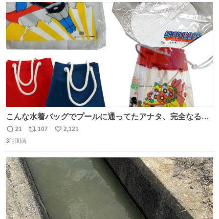
ト
数
数
こんな水着バッグでプールに通ってたアナタ、完全なる同
世代（笑） #70年代 #80年代 #昭和レトロ
21
107
2,121
返
リ
い
3時間前
信
ポ
い
数
ス
ね
ト
数
数