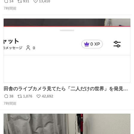
14
931
13,410
返
リ
い
7時間前
信
ポ
い
数
ス
ね
ト
数
数
田舎のライブカメラ見てたら「二人だけの世界」を発見し
た
38
1,076
42,692
返
リ
い
7時間前
信
ポ
い
数
ス
ね
ト
数
数