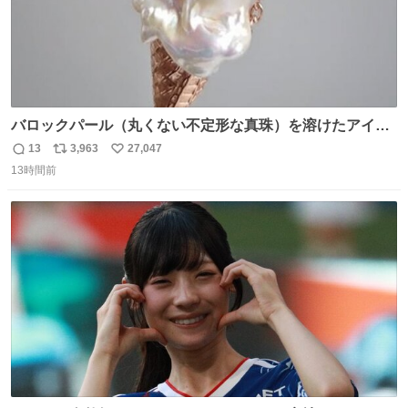
バロックパール（丸くない不定形な真珠）を溶けたアイス
や飴玉、雲、アヒルに見立ててジュエリーデザイナー、
13
3,963
27,047
返
リ
い
Ben Choi 蔡俊文さんの作品。
13時間前
信
ポ
い
instagram.com/bcjoaillerie/
数
ス
ね
ト
数
数