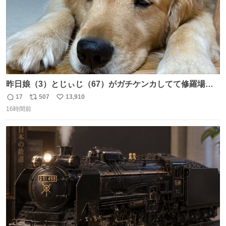
昨日娘（3）とじぃじ（67）がガチケンカしてて修羅場だ
ったんだけど、ふぉるては可能な限り平たくなってまし
17
507
13,910
返
リ
い
た。犬が1番空気読める。
16時間前
信
ポ
い
数
ス
ね
ト
数
数