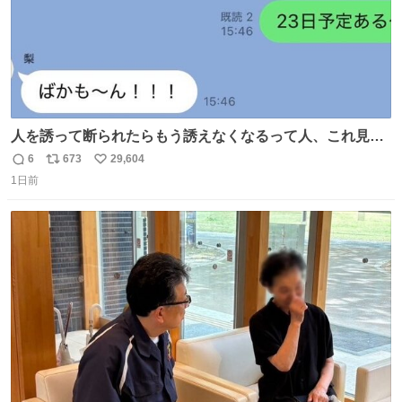
人を誘って断られたらもう誘えなくなるって人、これ見て
元気出してほしい
6
673
29,604
返
リ
い
1日前
信
ポ
い
数
ス
ね
ト
数
数