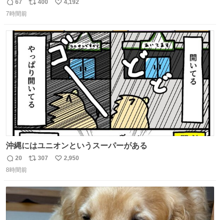
67
400
4,192
返
リ
い
7時間前
信
ポ
い
数
ス
ね
ト
数
数
沖縄にはユニオンというスーパーがある
20
307
2,950
返
リ
い
8時間前
信
ポ
い
数
ス
ね
ト
数
数