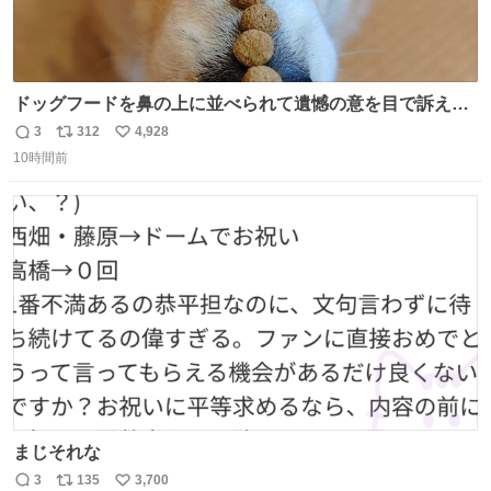
ドッグフードを鼻の上に並べられて遺憾の意を目で訴えて
くるコーギー
3
312
4,928
返
リ
い
10時間前
信
ポ
い
数
ス
ね
ト
数
数
まじそれな
3
135
3,700
返
リ
い