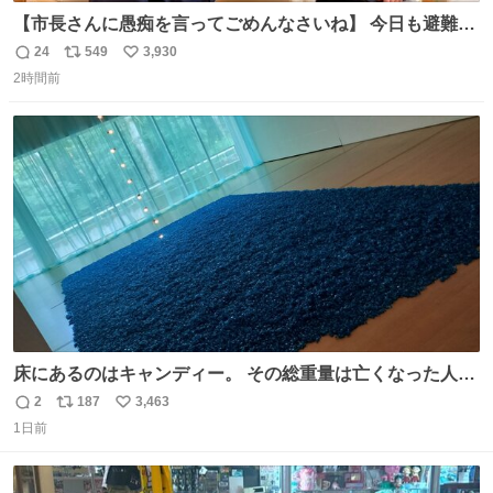
【市長さんに愚痴を言ってごめんなさいね】 今日も避難所
を回り、皆さんのお話を伺いました。 少し辛そうな表情を
24
549
3,930
返
リ
い
されていた高齢の女性に、「どうぞ遠慮なく、何でも話し
2時間前
信
ポ
い
てください」と声をかけました。
数
ス
ね
ト
数
数
床にあるのはキャンディー。 その総重量は亡くなった人と
同等の重さだそうです。 鑑賞者は一つ持ち帰れますが、亡
2
187
3,463
返
リ
い
くなった人の一部を持ち帰っているような感覚になりまし
1日前
信
ポ
い
た。 勇気を出して口に入れたら、ハッカ味😳✨ #ポーラ美
数
ス
ね
術館
ト
数