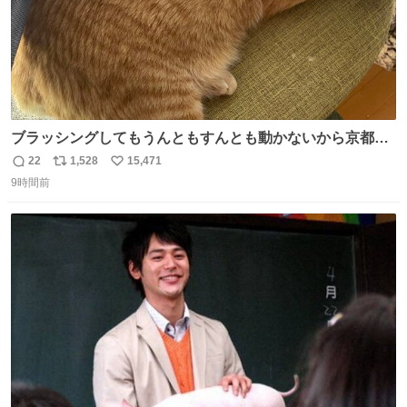
ブラッシングしてもうんともすんとも動かないから京都の
寺にある庭みたいになってる
22
1,528
15,471
返
リ
い
9時間前
信
ポ
い
数
ス
ね
ト
数
数