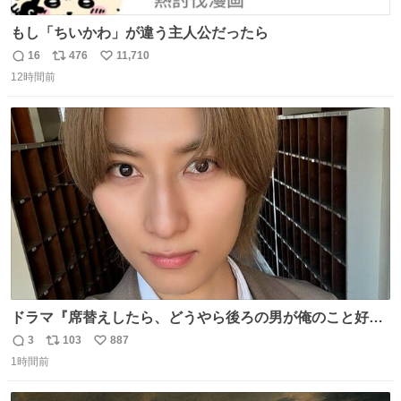
もし「ちいかわ」が違う主人公だったら
16
476
11,710
返
リ
い
12時間前
信
ポ
い
数
ス
ね
ト
数
数
ドラマ『席替えしたら、どうやら後ろの男が俺のこと好き
らしい』 いよいよ本日深夜25:00〜 BSフジにて放送スター
3
103
887
返
リ
い
トです！ 主題歌「NPC」も楽しみだな✨ #セキスキ
1時間前
信
ポ
い
@sekigae_drama
数
ス
ね