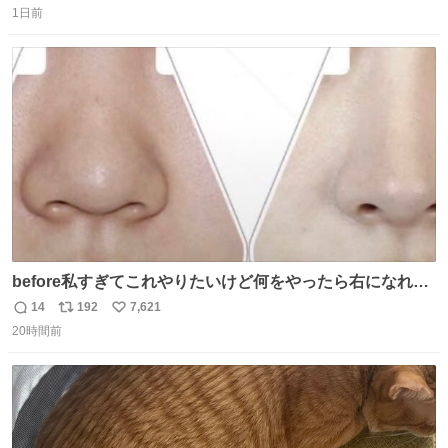
1日前
信
ポ
い
数
ス
ね
ト
数
数
before私すぎてこれやりたいけど何をやったら右になれる
の
14
192
7,621
返
リ
い
20時間前
信
ポ
い
数
ス
ね
ト
数
数