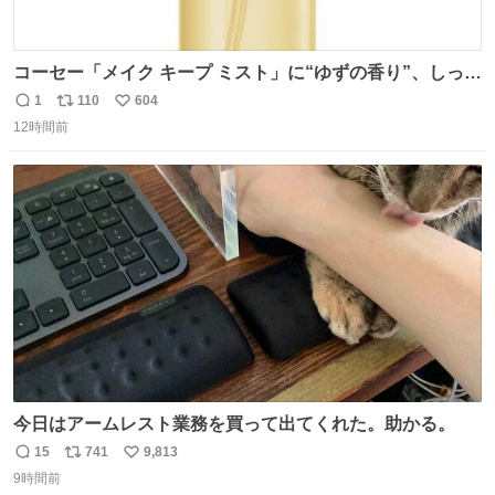
コーセー「メイク キープ ミスト」に“ゆずの香り”、しっと
りツヤ肌叶う保湿タイプ - fashion-press.net/news/148945
1
110
604
返
リ
い
12時間前
信
ポ
い
数
ス
ね
ト
数
数
今日はアームレスト業務を買って出てくれた。助かる。
15
741
9,813
返
リ
い
9時間前
信
ポ
い