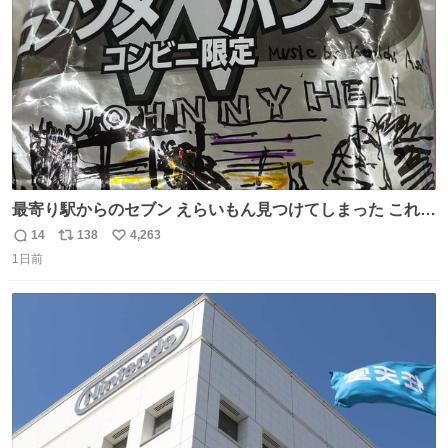
数
嬉しいやつ！！！
最寄り駅からのセブン えらいもん見つけてしまった これ売
ってくれへんかな… #浅井健一 #ポテチ #ロックの名盤
14
138
4,263
返
リ
い
1日前
信
ポ
い
数
ス
ね
ト
数
数