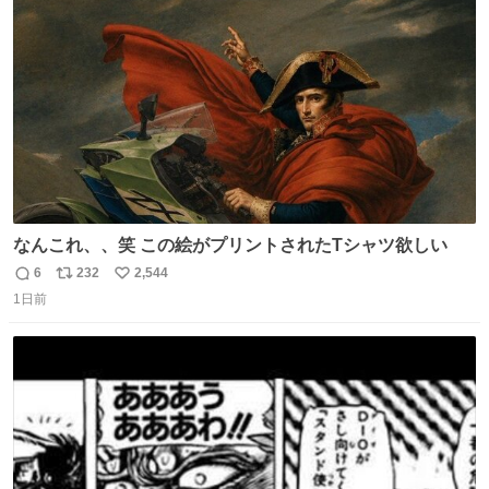
ト
数
数
なんこれ、、笑 この絵がプリントされたTシャツ欲しい
6
232
2,544
返
リ
い
1日前
信
ポ
い
数
ス
ね
ト
数
数