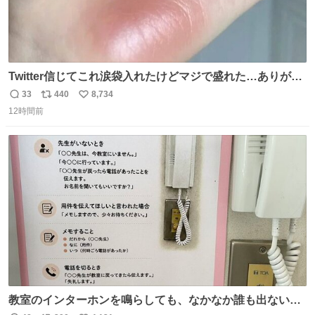
Twitter信じてこれ涙袋入れたけどマジで盛れた…ありがと
う…
33
440
8,734
返
リ
い
12時間前
信
ポ
い
数
ス
ね
ト
数
数
教室のインターホンを鳴らしても、なかなか誰も出ないこ