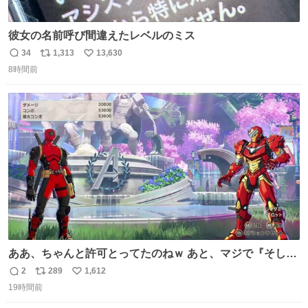
彼女の名前呼び間違えたレベルのミス
34
1,313
13,630
返
リ
い
8時間前
信
ポ
い
数
ス
ね
ト
数
数
ああ、ちゃんと許可とってたのねｗ あと、マジで『そして
時は動き出す』って言ってて草オブ草
2
289
1,612
返
リ
い
19時間前
信
ポ
い
数
ス
ね