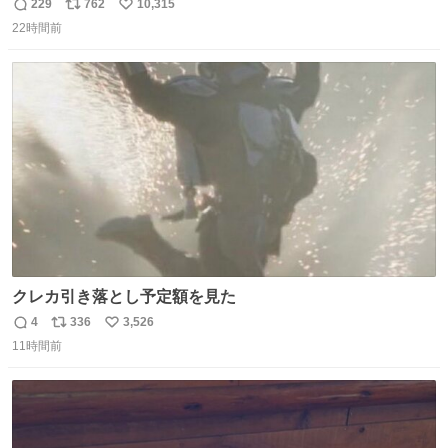
が、岡澤恋によって270°までなら広がらずに回転が可能な
229
762
10,315
返
リ
い
ことが証明された！”
22時間前
信
ポ
い
数
ス
ね
ト
数
数
クレカ引き落とし予定額を見た
4
336
3,526
返
リ
い
11時間前
信
ポ
い
数
ス
ね
ト
数
数