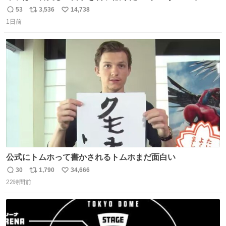
ガ専科
53
3,536
14,738
返
リ
い
1日前
信
ポ
い
数
ス
ね
ト
数
数
公式にトムホって書かされるトムホまだ面白い
30
1,790
34,666
返
リ
い
22時間前
信
ポ
い
数
ス
ね
ト
数
数