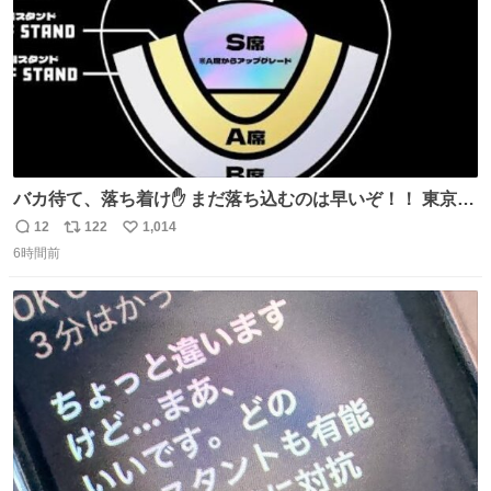
バカ待て、落ち着け✋ まだ落ち込むのは早いぞ！！ 東京ド
ームの最大キャパ5.5万人に対して席数の配分はだいたい S
12
122
1,014
返
リ
い
席（アリーナ）：約1.4万人 A席（1階スタンド）：約2.5万
6時間前
信
ポ
い
人 B席（2階スタンド）：約1.5万人 一番席数が多いA席は
数
ス
ね
一次だけで全枠出し切るわけないし、二次からは全体の3
ト
数
数
割を占める