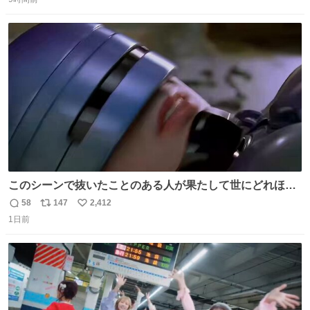
信
ポ
い
数
ス
ね
ト
数
数
このシーンで抜いたことのある人が果たして世にどれほど
いることか このアカウントに辿り着いた皆さんとは、ロボ
58
147
2,412
返
リ
い
コップ2についてこれからもぜひ語り合っていきたい
1日前
信
ポ
い
数
ス
ね
ト
数
数