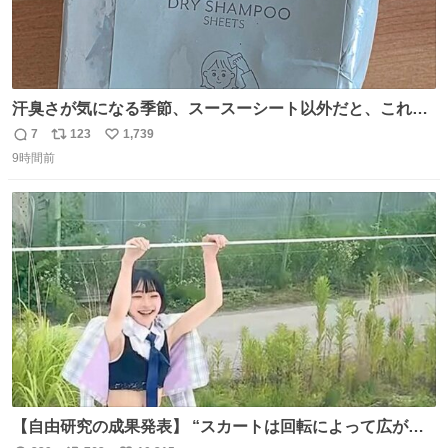
汗臭さが気になる季節、スースーシート以外だと、これが
とにかくスッキリする。2年くらい前に #生活は踊る で紹
7
123
1,739
返
リ
い
介したやつ。おじさんにもおばさんにもオススメだ。ドラ
9時間前
信
ポ
い
ストに売ってるぞ。ドライシャンプーって書いてあるけど
数
ス
ね
汗拭きシートみたいなもの。耳裏襟足首筋がんがん拭いて
ト
数
数
汗臭不安を解消。
【自由研究の成果発表】 “スカートは回転によって広がる