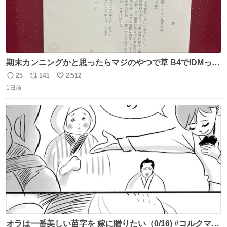
期末カンニングかと思ったらマジのやつで草 B4でIDMって
ことはおそらく就職だし、内定取り消し？ それと夏休み期
25
141
2,512
返
リ
い
間の停学って無意味じゃね？
1日前
信
ポ
い
数
ス
ね
ト
数
数
オラは一番美しい苗字を 嫁に贈りたい（0/16) #コルクマン