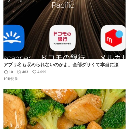
ト
数
数
アプリ名も収められないのかよ。全部ダサくて本当に凄
い。 https://t.co/LemyLGyVkR
10
463
4,099
返
リ
い
10時間前
信
ポ
い
数
ス
ね
ト
数
数