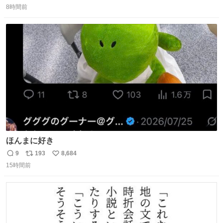
8時間前
信
ポ
い
数
ス
ね
ト
数
数
ほんまに好き
9
193
8,684
返
リ
い
15時間前
信
ポ
い
数
ス
ね
ト
数
数