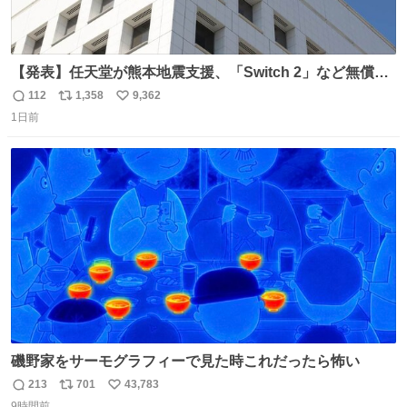
【発表】任天堂が熊本地震支援、「Switch 2」など無償修
理へ 保証切れでも対象 news.livedoor.com/article/detail…
112
1,358
9,362
返
リ
い
任天堂が令和8年熊本地震の被災者支援として、災害救助
1日前
信
ポ
い
法適用地域からの同社製品の修理について、27年2月1日ま
数
ス
ね
で無償で対応すると発表した。「Switch 2」や「Switch」
ト
数
数
「Joy-Con」などが対象。
磯野家をサーモグラフィーで見た時これだったら怖い
213
701
43,783
返
リ
い
9時間前