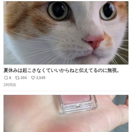
ト
数
数
夏休みは起こさなくていいからねと伝えてるのに無視。
8
204
2,549
返
リ
い
2時間前
信
ポ
い
数
ス
ね
ト
数
数