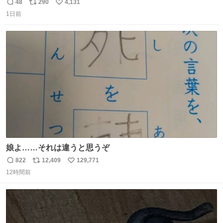
とがあります…。 もしかすると「電話の出方」に困ってい
48
290
4,131
返
リ
い
るのかもしれません。 そこで「何を話せばいいか」が見え
1日前
信
ポ
い
る手引きを用意して、安心して電話に出られるようにしま
数
ス
ね
す。 インターホンの応対も大切なコミュニケーションの学
ト
数
数
びです。
娘よ……それは違うと思うぞ
822
12,409
129,771
返
リ
い
12時間前
信
ポ
い
数
ス
ね
ト
数
数