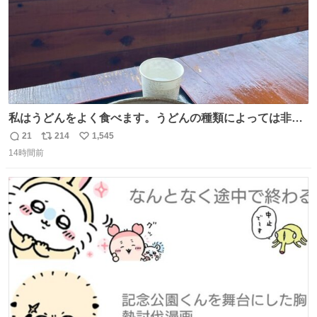
私はうどんをよく食べます。うどんの種類によっては非常
食にもなります。生うどんは消費期限が短く、冷凍うどん
21
214
1,545
返
リ
い
は長持ちする代わりに停電に弱いので、乾麺タイプのうど
14時間前
信
ポ
い
んなら水分が少なく長期保存するのにおすすめです。アル
数
ス
ね
ファ化米や缶詰など、色々な非常食がありますが、うどん
ト
数
数
もいかがでしょうか？