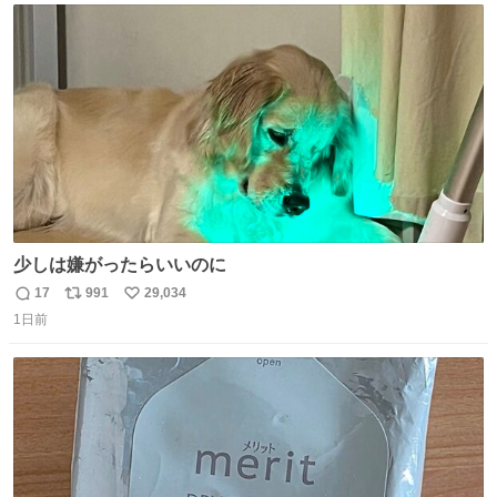
ト
数
数
少しは嫌がったらいいのに
17
991
29,034
返
リ
い
1日前
信
ポ
い
数
ス
ね
ト
数
数