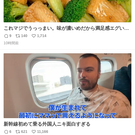
これマジでうっっまい。味が濃いめだから満足感エグいし
1週間で3キロ痩せた😭
9
140
1,714
返
リ
い
10時間前
信
ポ
い
数
ス
ね
ト
数
数
新幹線初めて乗る外国人ニキ面白すぎる
6
621
11,166
返
リ
い