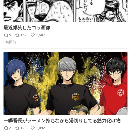
最近爆笑したコラ画像
5
152
1,587
返
リ
い
8時間前
信
ポ
い
数
ス
ね
ト
数
数
一瞬番長がラーメン持ちながら湯切りしてる筋力化け物か
と思ったwww
2
123
1,092
返
リ
い