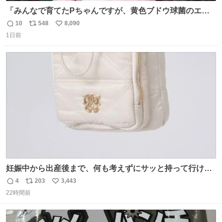
「みんなで育てたPちゃんですが、黄色ブドウ球菌のエン
テロトキシン（耐熱性毒素）が検出されたので、議論する
10
548
8,090
返
リ
い
までもなく処分が決まりました」
1日前
信
ポ
い
数
ス
ね
ト
数
数
妊娠中から出産後まで、何も考えずにサッと持って行ける
ようなショルダーバッグが欲しいな〜と思っていたのだけ
4
203
3,443
返
リ
い
ど snidelでめちゃくちゃピッタリなものを見つけたので買
22時間前
信
ポ
い
った！✨ スマホと小物とペットボトルが入るの最高すぎる
数
ス
ね
🥹 しかもスマホ入れ独立してるしファスナーない！地味に
ト
数