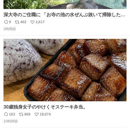
深大寺のご住職に 「お寺の池の水ぜんぶ抜いて掃除した
ら、 モネの池くらい綺麗になったから見てみて」 といわれ
9
402
2,617
返
リ
い
訪れたら 本当にモネの池くらい綺麗でした。 蓮こそ咲いて
2時間前
信
ポ
い
ないけど言いたいことわかります。 輝くエメラルドだ‼︎
数
ス
ね
iPhone16カメラで撮影して無加工です。
ト
数
数
30歳独身女子のやけくそステーキ弁当。
163
868
18,074
返
リ
い
10時間前
信
ポ
い
数
ス
ね