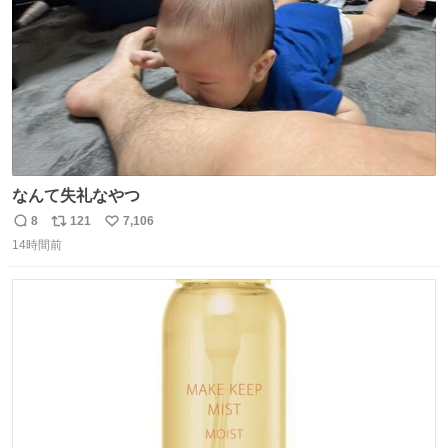
なんて失礼なやつ
8
121
7,106
返
リ
い
14時間前
信
ポ
い
数
ス
ね
ト
数
数