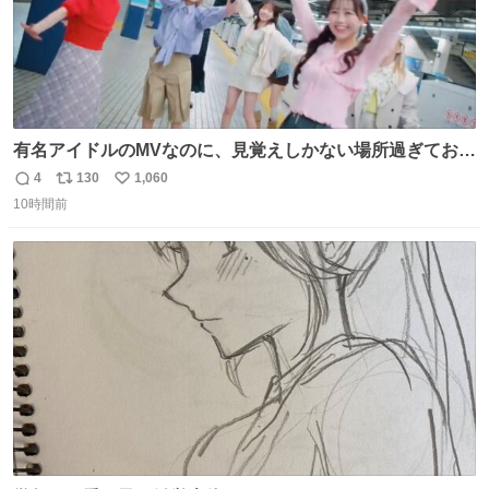
有名アイドルのMVなのに、見覚えしかない場所過ぎておも
ろいな
4
130
1,060
返
リ
い
10時間前
信
ポ
い
数
ス
ね
ト
数
数