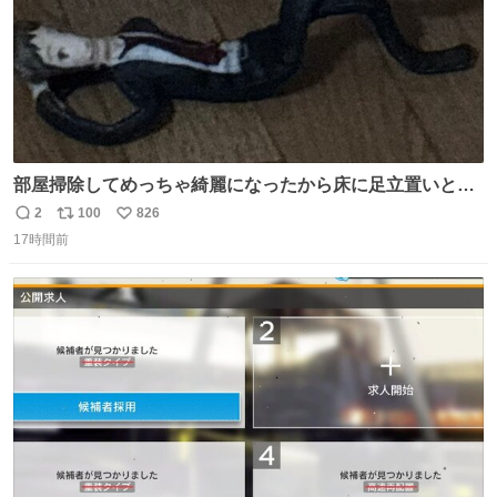
部屋掃除してめっちゃ綺麗になったから床に足立置いとい
たら家族にまだゴミ残ってるよって言われて神
2
100
826
返
リ
い
17時間前
信
ポ
い
数
ス
ね
ト
数
数