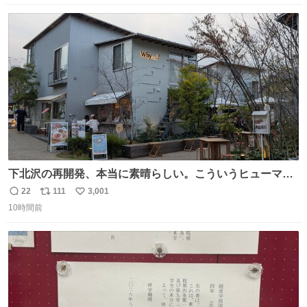
数
ス
ね
ト
数
数
下北沢の再開発、本当に素晴らしい。こういうヒューマン
スケールの開発がいいんだよ。
22
111
3,001
返
リ
い
10時間前
信
ポ
い
数
ス
ね
ト
数
数