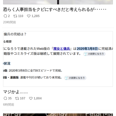
恐らく人事担当をクビにすべきだと考えられるが‥‥‥
2
110
1,285
返
リ
い
20時間前
信
ポ
い
数
ス
ね
ト
数
数
マジかよ……
35
107
1,004
返
リ
い
6時間前
信
ポ
い
数
ス
ね