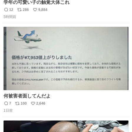
学年の可愛い子の触覚大体これ
12
286
9,884
返
リ
い
5時間前
信
ポ
い
数
ス
ね
ト
数
数
何被害者面してんだよ
7
100
2,646
返
リ
い
1日前
信
ポ
い
数
ス
ね
ト
数
数