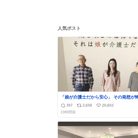
人気ポスト
「娘が介護士だから安心」 その発想が怖い。
ちなみにこのポスターは、介護職の求人
397
2,658
20,602
返
リ
い
職支援をしている会社のポスターらしい
19時間前
信
ポ
い
数
ス
ね
ト
数
数