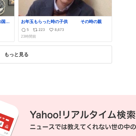
の国や
お年玉もらった時の子供 その時の親
しい。
5
223
8,673
返
リ
い
たけ
23時間前
は家
信
ポ
い
数
ス
ね
度に
ト
数
もっと見る
数