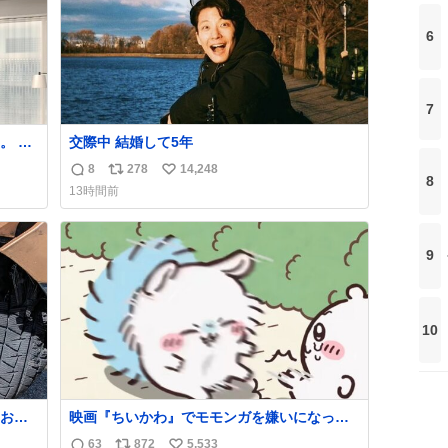
強化する。
6
7
 で
交際中 結婚して5年
ほし
8
278
14,248
返
リ
い
まで
8
13時間前
させ
信
ポ
い
士を
数
ス
ね
ト
数
9
数
10
お客
映画『ちいかわ』でモモンガを嫌いになった
いで助
人へ それでも愛される理由と可能性 kai-
63
872
5,533