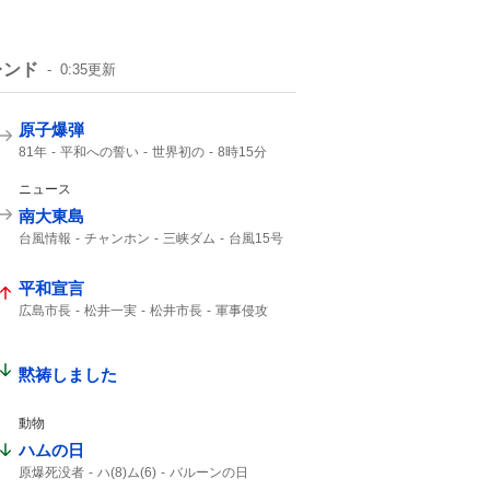
レンド
0:35
更新
原子爆弾
81年
平和への誓い
世界初の
8時15分
午前8時15分
1945年
広島東洋カープ
ご冥福をお祈り
ニュース
南大東島
台風情報
チャンホン
三峡ダム
台風15号
15号
大東島
台風13号
13号
平和宣言
広島市長
松井一実
松井市長
軍事侵攻
NPT
核兵器使用
ないがしろにする
武力行使
非人道的
第二次大戦
自分勝手な
黙祷しました
動物
ハムの日
原爆死没者
ハ(8)ム(6)
バルーンの日