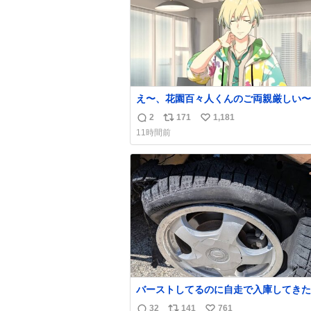
え〜、花園百々人くんのご両親厳しい〜。
も9歳児の市原仁奈にここまで「構って
2
171
1,181
返
リ
い
い、構ってくれるの？」と寂しさを極限
11時間前
煮詰めた台詞を何気ない日常会話で発言
信
ポ
い
てるご両親もだいぶ厳しいよ 双方弁護
数
ス
ね
雇わないか？
ト
数
数
バーストしてるのに自走で入庫してきた
さん バーストしたならその場で動かな
32
141
761