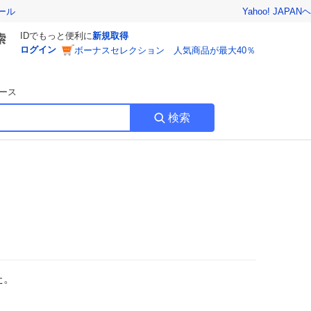
Yahoo! JAPAN
ヘ
ール
IDでもっと便利に
新規取得
ログイン
ボーナスセレクション 人気商品が最大40％
ース
検索
た。