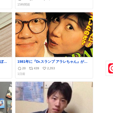
返
リ
い
ス付い
you.net/article/96186 『映画ちいかわ 人魚の
15時間前
島のひみつ』を3回観て、原作も追っている筆
信
ポ
い
すか
者が、モモンガの名誉回復を試みようとする
数
ス
ね
線、ブ
記事です。ちいかわ初心者向けです🖊
ト
数
数
ぼこ
1981年に『Dr.スランプ アラレちゃん』が放
スト
映開始された直後の鳥山明さんと、小山茉美
20
439
2,353
返
リ
い
いつ
さんです。
1日前
 杉
信
ポ
い
す。
数
ス
ね
いや
ト
数
数