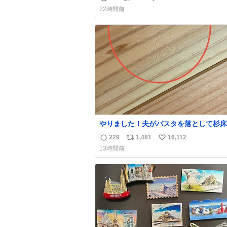
返
リ
い
け呼んで下さい😰 保険にロードサービ
22時間前
てて金銭負担も無いんですから これで走る
信
ポ
い
と、壊さなくていい所まで壊しちゃいま
数
ス
ね
ら 実際、外装ダメージ、ABSセンサ断
ト
数
レーキホースも傷入っちゃってます…
数
やりました！夫がパスタを落として杉床
ぼこしました！よかったーーー！ファー
229
1,481
16,112
返
リ
い
ぼこぼこ自分じゃなくて！これで第二波
13時間前
でもいけます！！！✌️いやーほっとした！
信
ポ
い
床を採用しようとしている方々へ忠告で
数
ス
ね
杉床は乾燥パスタに負けます。豆腐くら
ト
数
わやわです。
数