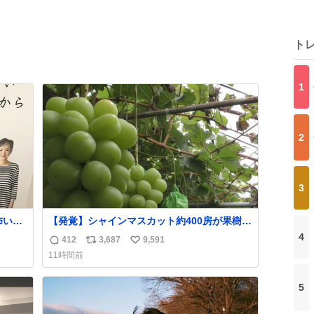
ト
1
2
3
【発覚】シャインマスカット約400房が果樹園
や転
から盗まれる 栃木・佐野市
4
412
3,687
9,591
返
リ
い
。
news.livedoor.com/article/detail… 被害に遭
11時間前
った果樹園には防犯カメラなどはなく、シャ
信
ポ
い
インマスカットが盗まれた木には刃物などで
数
ス
ね
切られた跡が。市内で今年に入って同様の被
5
ト
数
害は確認されておらず、警察はパトロールを
数