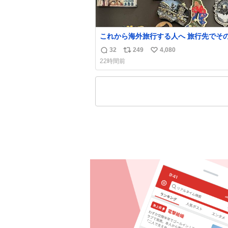
これから海外旅行する人へ 旅行先でそ
都市を象徴する マグネットを買って欲
32
249
4,080
返
リ
い
僕は交換留学してた1年間で20カ国回っ
22時間前
ど、旅行先で必ずマグネットを買い、今
信
ポ
い
の冷蔵庫に貼ってる。 交換留学が終わって1
数
ス
ね
年経つけどそれぞれのマグネットを見る
ト
数
旅の思い出が鮮明によみがえります。
数