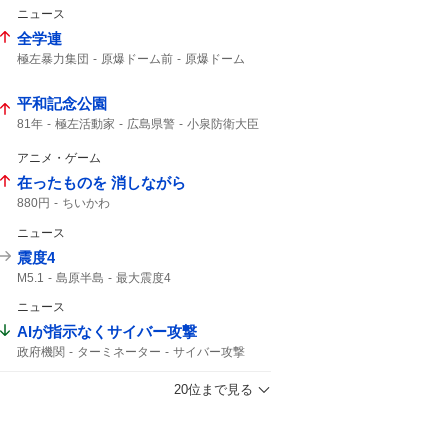
仙台七夕まつり
1年分
World
ニュース
全学連
極左暴力集団
原爆ドーム前
原爆ドーム
ドーム前
平和記念公園
81年
極左活動家
広島県警
小泉防衛大臣
広島市民
アニメ・ゲーム
在ったものを 消しながら
880円
ちいかわ
ニュース
震度4
M5.1
島原半島
最大震度4
熊本県天草・芦北地方
筑後地方
震度3
ニュース
地震情報
フィリピン海プレート
M4.8
津波の心配はありません
震源の深さ
AIが指示なくサイバー攻撃
緊急地震速報
地震速報
深さ10km
政府機関
ターミネーター
サイバー攻撃
鹿児島県
地震の規模
20位まで見る