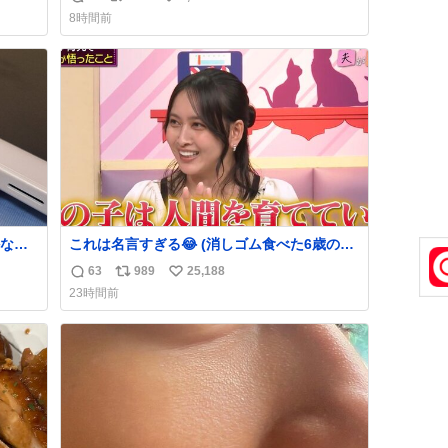
返
リ
い
でコ
8時間前
信
ポ
い
数
ス
ね
ト
数
数
なか
これは名言すぎる😂 (消しゴム食べた6歳の弟
るから
を思い出しながら)
63
989
25,188
返
リ
い
急いで
23時間前
も謝
信
ポ
い
てし
数
ス
ね
味に
ト
数
た。
数