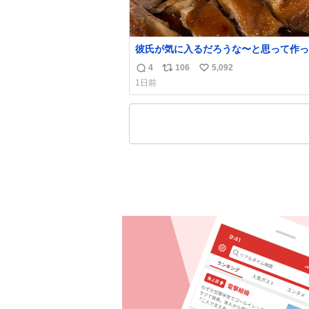
彼氏が気に入るだろうな〜と思って作っ
想像の何倍も美味しい美味しい言ってく
4
106
5,092
返
リ
い
嬉しい
1日前
信
ポ
い
数
ス
ね
ト
数
数