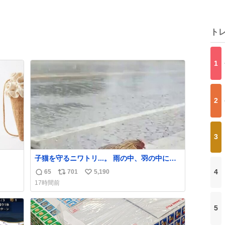
ト
1
2
3
子猫を守るニワトリ...。 雨の中、羽の中に子
猫を入れて守る姿に感動した！！ 愛は種族を
4
65
701
5,190
返
リ
い
超える！
17時間前
信
ポ
い
数
ス
ね
5
ト
数
数