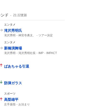
レンド
21:22
更新
エンタメ
滝沢秀明氏
滝沢秀明
神宮寺勇太、
ツアー決定
Number_i
エンタメ
新橋演舞場
滝沢秀明
滝沢秀明社長
IMP
IMPACT
主演舞台
TOBE
IMP.
ばあちゃる引退
防弾ガラス
スポーツ
高梨雄平
左手薬指
お泊まり