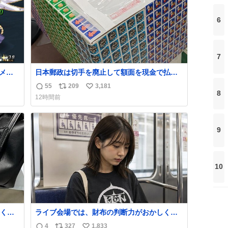
6
7
メッ
日本郵政は切手を廃止して額面を現金で払い

戻せ2026 #日本郵政 @JapanPostHD_PR
55
209
3,181
返
リ
い
8
12時間前
信
ポ
い
数
ス
ね
ト
数
9
数
10
くな
ライブ会場では、財布の判断力がおかしくな
ザー
る。
4
327
1,833