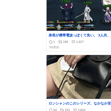
身長が携帯電波っぽくて良い。 3人共、
チャ強くなった。 しかし回復量凄いな。 
1
168
1,427
返
リ
い
S.T.S⚔️🚩
7時間前
信
ポ
い
数
ス
ね
ト
数
数
ロンシャンのこのシリーズ、なかなか安
らないのにセール価格になってる🖤✨レ
24
153
3,820