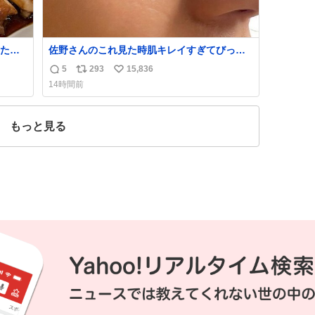
たら
佐野さんのこれ見た時肌キレイすぎてびっく
れて
りしたし、やはりアイドルって体型･肌管理す
5
293
15,836
返
リ
い
ごすぎる
14時間前
信
ポ
い
数
ス
ね
ト
数
もっと見る
数