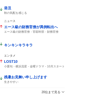
癸丑
秋の気配を感じる
ニュース
エース級の財務官僚が異例転出へ
エース級の財務官僚
官邸幹部
財務官僚
キンキンキラキラ
エンタメ
LOST10
小栗旬
横浜流星
金曜ドラマ
10月スタート
コメント全文
残暑お見舞い申し上げます
生きやすい
20位まで見る