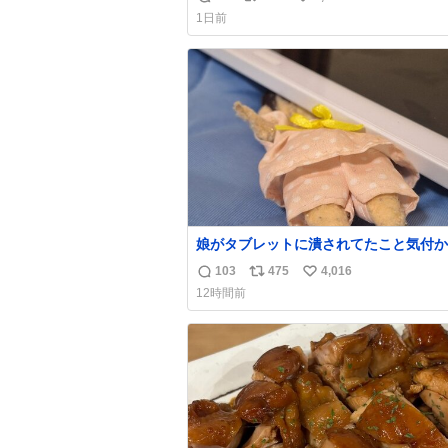
返
リ
い
なのが反則級にかわいい。持ってるだけ
1日前
ーデが格上げされる。
信
ポ
い
数
ス
ね
ト
数
数
娘がタブレットに潰されてたこと気付か
った。 旦那だけは娘の波長を感じ取れ
103
475
4,016
返
リ
い
声出せずともSOSが伝わったらしい。 
12時間前
旦那が救出して、泣きじゃくる娘に自分
信
ポ
い
って抱きしめようとしたら、ビンタされ
数
ス
ね
まった。3回ほど。 小さい手だけど、地
ト
数
痛い。 その後、娘は旦那に泣きついて
数