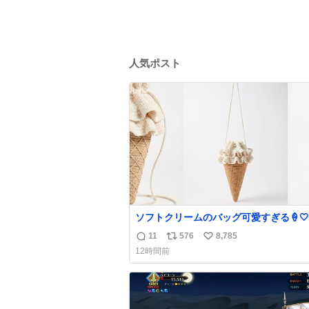
人気ポスト
ソフトクリームのバッグ可愛すぎる🍦🤍
11
576
8,785
返
リ
い
12時間前
信
ポ
い
数
ス
ね
ト
数
数