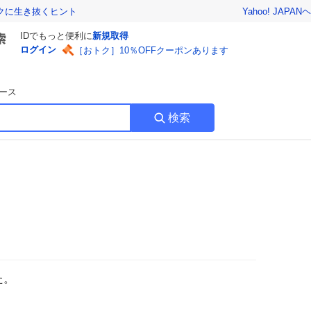
Yahoo! JAPAN
ヘ
トクに生き抜くヒント
IDでもっと便利に
新規取得
ログイン
［おトク］10％OFFクーポンあります
ース
検索
た。