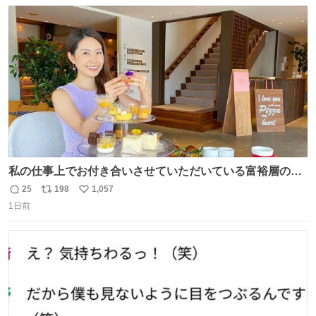
数
ス
ね
ト
数
数
私の仕事上でお付き合いさせていただいている富裕層の社
長さん達は、こんな事しない。 こんな自慢は一切しない
25
198
1,057
返
リ
い
し、なんなら表に出てこない。 自分に自信がない半端モン
1日前
信
ポ
い
はブランドで自分を飾りキラキラ自慢をする。 #折田楓
数
ス
ね
#merchu
ト
数
数