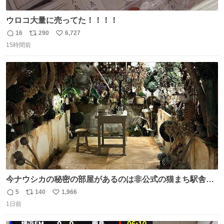
ウロコ大量に売ってた！！！！
16
290
6,727
返
リ
い
15時間前
信
ポ
い
数
ス
ね
ト
数
数
今ナウシカの秘密の部屋があるのは非公式の猫まち駅舎だ
けだもんね。本物が欲しいね
5
140
1,966
返
リ
い
1日前
信
ポ
い
数
ス
ね