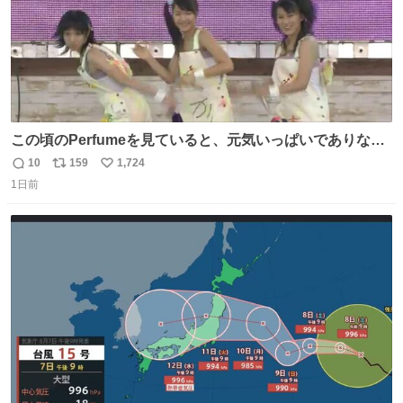
この頃のPerfumeを見ていると、元気いっぱいでありなが
ら決して感情に任せすぎることなく、しっかりと制御され
10
159
1,724
返
リ
い
たダンスであることに新鮮に驚く。3人のあげた足の向き
1日前
信
ポ
い
や角度とか本当に細かな部分まできっちりと揃っていてそ
数
ス
ね
こから積み重ねてきた努力や練習量が見て取れる…
ト
数
数