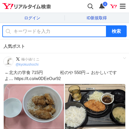
i
ログイン
ID新規取得
検索
人気ポスト
極小値/ミニ
@
kyokushochi
←北大の学食 715円 松のや 550円→ おかしいです
よ… https://t.co/w0DEeOur92