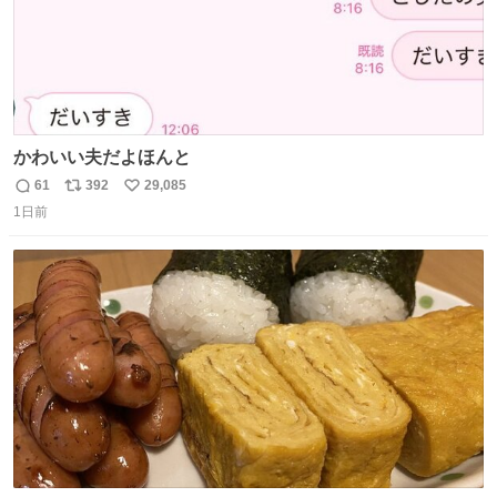
かわいい夫だよほんと
61
392
29,085
返
リ
い
1日前
信
ポ
い
数
ス
ね
ト
数
数