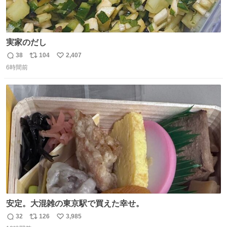
実家のだし
38
104
2,407
返
リ
い
6時間前
信
ポ
い
数
ス
ね
ト
数
数
安定。大混雑の東京駅で買えた幸せ。
32
126
3,985
返
リ
い