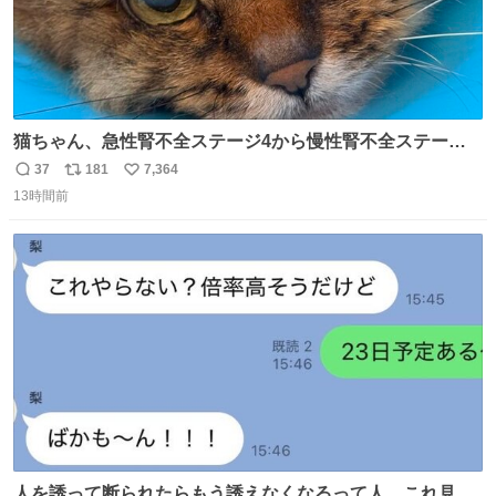
猫ちゃん、急性腎不全ステージ4から慢性腎不全ステージ2
になりました😭点滴も週一で大丈夫になった… このままだ
37
181
7,364
返
リ
い
と2、3日持たないって言われたのが嘘みたい…本当に嬉し
13時間前
信
ポ
い
い😭😭😭頑張ってくれてありがとう😭😭😭 嬉しくて帰り
数
ス
ね
道泣きながら歩いてたら向こうから来た人にすごい顔され
ト
数
数
た🫠
人を誘って断られたらもう誘えなくなるって人、これ見て