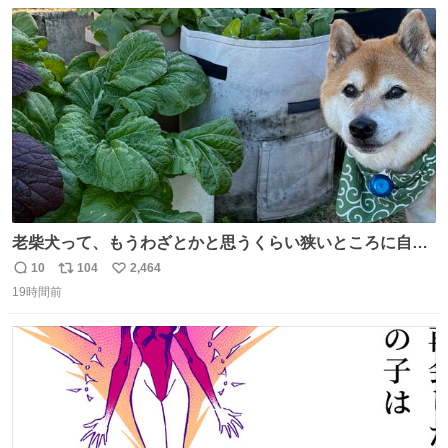
数
ス
ね
ト
数
数
老柴犬って、もうわざとかと思うくらい狭いところに自ら
はまりにいくじゃないですか？ 今朝ガーデニングしてる飼
10
104
2,464
返
リ
い
い主の間にはまってきて、最高に可愛かった♥️
19時間前
信
ポ
い
数
ス
ね
ト
数
数