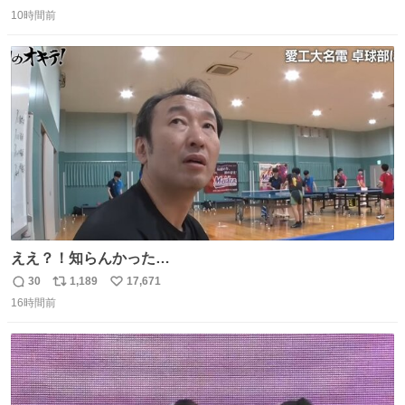
返
リ
い
10時間前
信
ポ
い
数
ス
ね
ト
数
数
ええ？！知らんかった…
30
1,189
17,671
返
リ
い
16時間前
信
ポ
い
数
ス
ね
ト
数
数