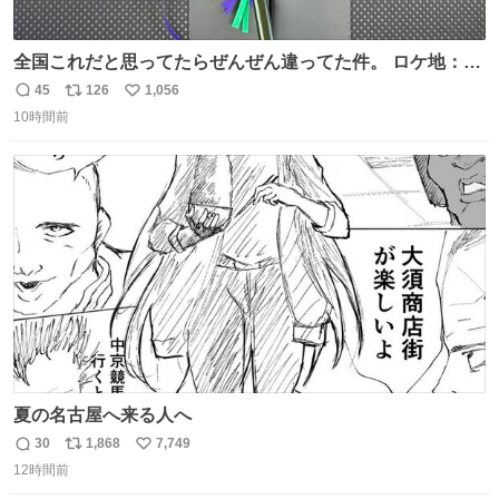
全国これだと思ってたらぜんぜん違ってた件。 ロケ地：広
島
45
126
1,056
返
リ
い
10時間前
信
ポ
い
数
ス
ね
ト
数
数
夏の名古屋へ来る人へ
30
1,868
7,749
返
リ
い
12時間前
信
ポ
い