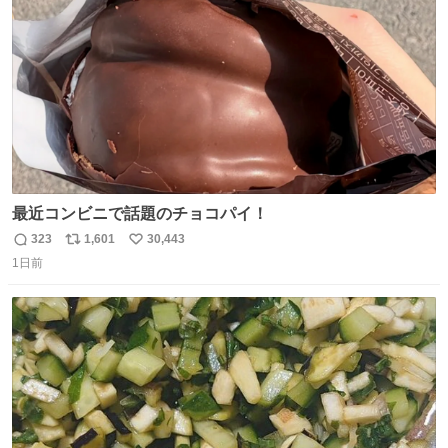
数
最近コンビニで話題のチョコパイ！
323
1,601
30,443
返
リ
い
1日前
信
ポ
い
数
ス
ね
ト
数
数