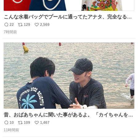
こんな水着バッグでプールに通ってたアナタ、完全なる同
世代（笑） #70年代 #80年代 #昭和レトロ
22
129
2,569
返
リ
い
7時間前
信
ポ
い
数
ス
ね
ト
数
数
昔、おばあちゃんに聞いた事があるよ。 「カイちゃんをい
じめると、アイツが海から上がって来るぞ。」って。
10
109
1,467
返
リ
い
11時間前
信
ポ
い