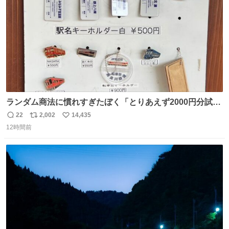
数
ランダム商法に慣れすぎたぼく「とりあえず2000円分試し
てみるか…」 駅員さん「どれが欲しいの？」 ぼく「えっ
22
2,002
14,435
返
リ
い
良いんですか？」 駅員さん「何が…？？」 やっぱランダム
12時間前
信
ポ
い
って悪い文化だ
数
ス
ね
わ！！！！！！！！！！！！！！！！！！！！
ト
数
数