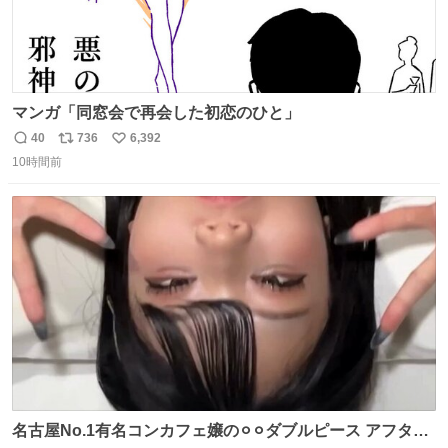
マンガ「同窓会で再会した初恋のひと」
40
736
6,392
返
リ
い
10時間前
信
ポ
い
数
ス
ね
ト
数
数
名古屋No.1有名コンカフェ嬢の⚪︎⚪︎ダブルピース アフター