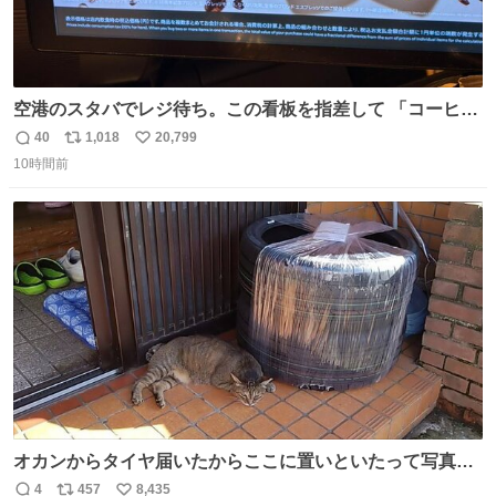
空港のスタバでレジ待ち。この看板を指差して 「コーヒー
苦手な人コーヒー飲まないよ！」て叫び続けてる子供いて
40
1,018
20,799
返
リ
い
吹き出しそうwお母さんお疲れ様です。
10時間前
信
ポ
い
数
ス
ね
ト
数
数
オカンからタイヤ届いたからここに置いといたって写真送
られてきたけど明らかに猫が邪魔くさそうな顔してて草
4
457
8,435