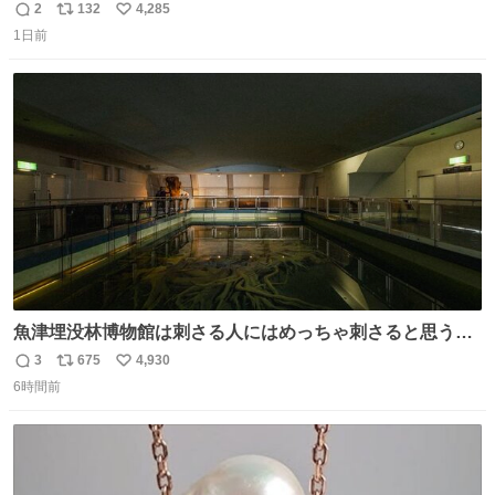
2
132
4,285
返
リ
い
1日前
信
ポ
い
数
ス
ね
ト
数
数
魚津埋没林博物館は刺さる人にはめっちゃ刺さると思う施
設 無人になった時の雰囲気が凄まじかった
3
675
4,930
返
リ
い
6時間前
信
ポ
い
数
ス
ね
ト
数
数