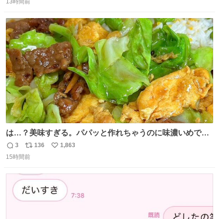
13時間前
信
ポ
い
数
ス
ね
ト
数
数
は…？美味すぎる。パパッと作れちゃうのに味濃いめで満
足感エグいの天才だろ🥹
3
136
1,863
返
リ
い
15時間前
信
ポ
い
数
ス
ね
ト
数
数