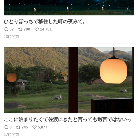
ひとりぼっちで移住した町の夜みて。
37
790
14,781
返
リ
い
13時間前
信
ポ
い
数
ス
ね
ト
数
数
ここに泊まりたくて佐渡にきたと言っても過言ではないっ
8
245
5,877
返
リ
い
17時間前
信
ポ
い