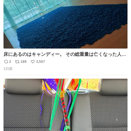
床にあるのはキャンディー。 その総重量は亡くなった人と
同等の重さだそうです。 鑑賞者は一つ持ち帰れますが、亡
2
189
3,507
返
リ
い
くなった人の一部を持ち帰っているような感覚になりまし
1日前
信
ポ
い
た。 勇気を出して口に入れたら、ハッカ味😳✨ #ポーラ美
数
ス
ね
術館
ト
数
数