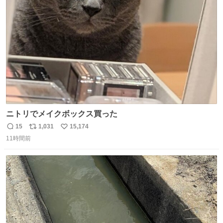
化する ・院生が研究環境を求め他大学に移るのを批判する
ト
数
数
過去例↓
ニトリでメイクボックス買った
15
1,031
15,174
返
リ
い
11時間前
信
ポ
い
数
ス
ね
ト
数
数