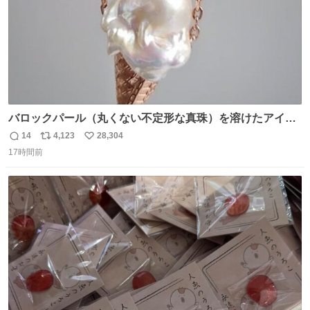
バロックパール（丸くない不定形な真珠）を溶けたアイス
や飴玉、雲、アヒルに見立ててジュエリーデザイナー、
14
4,123
28,304
返
リ
い
Ben Choi 蔡俊文さんの作品。
17時間前
信
ポ
い
instagram.com/bcjoaillerie/
数
ス
ね
ト
数
数