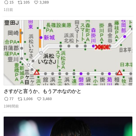
で毎回これしてくれたらそりゃ通うわw
15
105
3,389
返
リ
い
1日前
信
ポ
い
数
ス
ね
ト
数
数
さすがと言うか、もうアホなのかと
77
1,006
3,460
返
リ
い
19時間前
信
ポ
い
数
ス
ね
ト
数
数