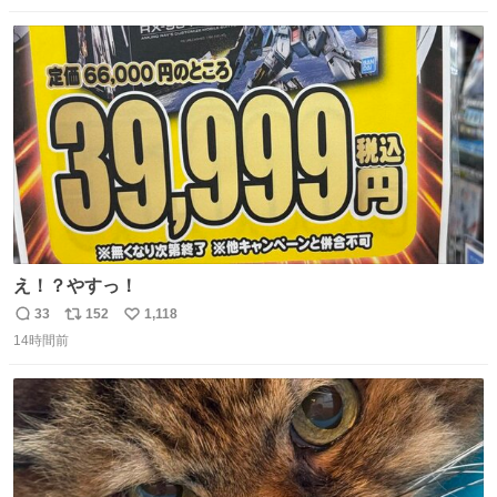
数
ス
ね
ト
数
数
え！？やすっ！
33
152
1,118
返
リ
い
14時間前
信
ポ
い
数
ス
ね
ト
数
数