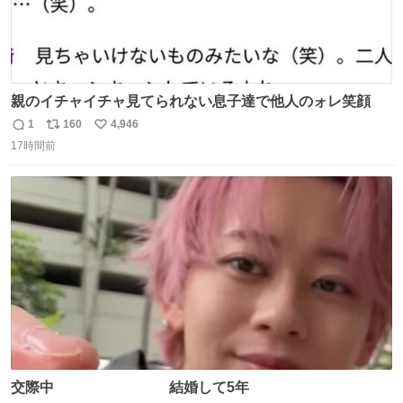
親のイチャイチャ見てられない息子達で他人のォレ笑顔
1
160
4,946
返
リ
い
17時間前
信
ポ
い
数
ス
ね
ト
数
数
交際中 結婚して5年