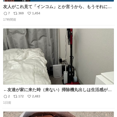
友人がこれ見て「インコム」とか言うから、もうそれにし
か見えなくなっちゃった。
7
369
1,454
返
リ
い
17時間前
信
ポ
い
数
ス
ね
ト
数
数
←友達が家に来た時（来ない）掃除機丸出しは生活感が出
てかっこ悪いなぁ →せや
2
172
2,483
返
リ
い
1日前
信
ポ
い
数
ス
ね
ト
数