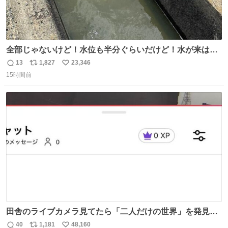
全部じゃないけど！水位も半分ぐらいだけど！水が来はじ
めたよ！！！ 作業してくれた方々ありがとーーー
13
1,827
23,346
返
リ
い
ー！！！！！！！！！！！！！！！！！！！！！！！！！
15時間前
信
ポ
い
！
数
ス
ね
ト
数
数
田舎のライブカメラ見てたら「二人だけの世界」を発見し
た
40
1,181
48,160