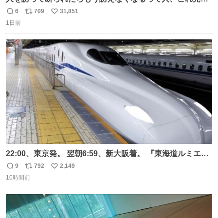
元気出してほしい
6
709
31,851
返
リ
い
1日前
信
ポ
い
数
ス
ね
ト
数
数
22:00、東京発。 翌朝6:59、新大阪着。 『東海道ルミエー
ルエクスプレス』が今夜、初運行！ 岐阜羽島駅で夜を越す
9
792
2,149
返
リ
い
東海道新幹線。寝台列車じゃないのに、朝まで新幹線とい
10時間前
信
ポ
い
う、なんだか特別体験😉 #TRAINTRIP #東海道ルミエール
数
ス
ね
エクスプレス
ト
数
数