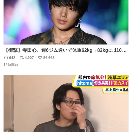
【衝撃】寺田心、週6ジム通いで体重62kg→82kgに 110kg
のベンチプレス持ち上げる姿披露
642
4,907
56,663
返
リ
い
news.livedoor.com/article/detail… 元々自重のみだった
18時間前
信
ポ
い
が、更に筋肉を大きくするためジム通いを開始。筋肉増量
数
ス
ね
のためおにぎり10個、ゼリー飲料3～4本、パスタと毎日4
ト
数
数
千kcalオーバーの食事を摂取し、増量したという。