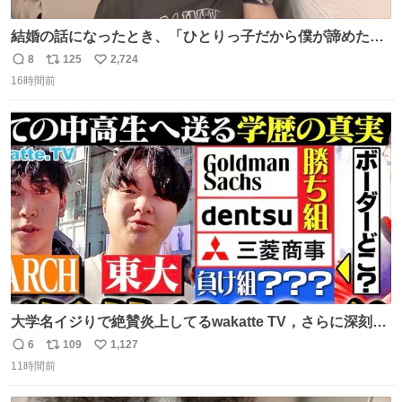
結婚の話になったとき、「ひとりっ子だから僕が諦めた瞬
間に一族が潰える」「死ぬとき1人とか嫌」だから結婚願
8
125
2,724
返
リ
い
望は"ある"って答えたものの、結局「（結婚は）向いてね
16時間前
信
ポ
い
ぇのかもしれない」で締める北山くん、きっといろいろ考
数
ス
ね
えて言葉を選んで、まるく収めてくれたんだなと思った
ト
数
数
大学名イジりで絶賛炎上してるwakatte TV，さらに深刻な
問題はこっちでは？ ・都内の特定企業に入るのを極度に推
6
109
1,127
返
リ
い
奨し，それ以外の地域で堅実に生きるのを周縁化する ・恋
11時間前
信
ポ
い
愛にかまけ，「陽キャラ」として振る舞うのを極端に中心
数
ス
ね