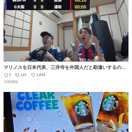
ト
数
数
マリノスを日本代表、三井寺を外国人だと勘違いするのお
もろくて爽
2
101
1,844
返
リ
い
15時間前
信
ポ
い
数
ス
ね
ト
数
数