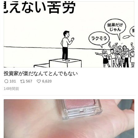
ト
数
数
投資家が楽だなんてとんでもない
101
567
6,620
返
リ
い
14時間前
信
ポ
い
数
ス
ね
ト
数
数