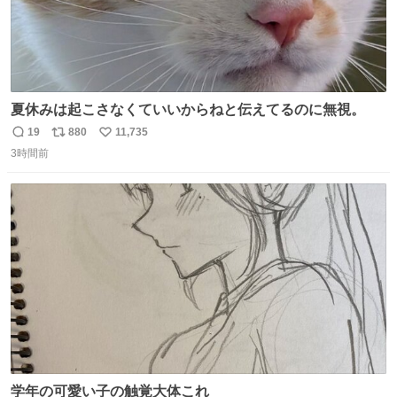
夏休みは起こさなくていいからねと伝えてるのに無視。
19
880
11,735
返
リ
い
3時間前
信
ポ
い
数
ス
ね
ト
数
数
学年の可愛い子の触覚大体これ