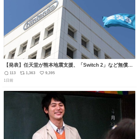
数
【発表】任天堂が熊本地震支援、「Switch 2」など無償修
理へ 保証切れでも対象 news.livedoor.com/article/detail…
113
1,363
9,395
返
リ
い
任天堂が令和8年熊本地震の被災者支援として、災害救助
1日前
信
ポ
い
法適用地域からの同社製品の修理について、27年2月1日ま
数
ス
ね
で無償で対応すると発表した。「Switch 2」や「Switch」
ト
数
数
「Joy-Con」などが対象。