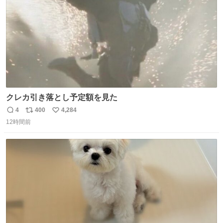
クレカ引き落とし予定額を見た
4
400
4,284
返
リ
い
12時間前
信
ポ
い
数
ス
ね
ト
数
数