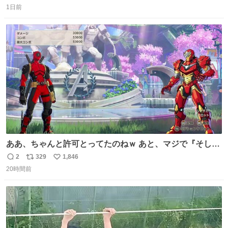
1日前
信
ポ
い
数
ス
ね
ト
数
数
ああ、ちゃんと許可とってたのねｗ あと、マジで『そして
時は動き出す』って言ってて草オブ草
2
329
1,846
返
リ
い
20時間前
信
ポ
い
数
ス
ね
ト
数
数