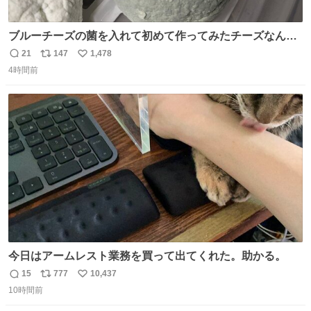
ブルーチーズの菌を入れて初めて作ってみたチーズなんだ
けど 本能でちょっとヤバいと思っちゃう見た目だな
21
147
1,478
返
リ
い
4時間前
信
ポ
い
数
ス
ね
ト
数
数
今日はアームレスト業務を買って出てくれた。助かる。
15
777
10,437
返
リ
い
10時間前
信
ポ
い
数
ス
ね