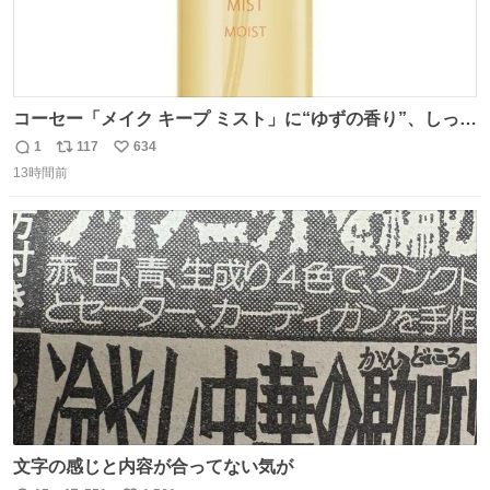
コーセー「メイク キープ ミスト」に“ゆずの香り”、しっと
りツヤ肌叶う保湿タイプ - fashion-press.net/news/148945
1
117
634
返
リ
い
13時間前
信
ポ
い
数
ス
ね
ト
数
数
文字の感じと内容が合ってない気が