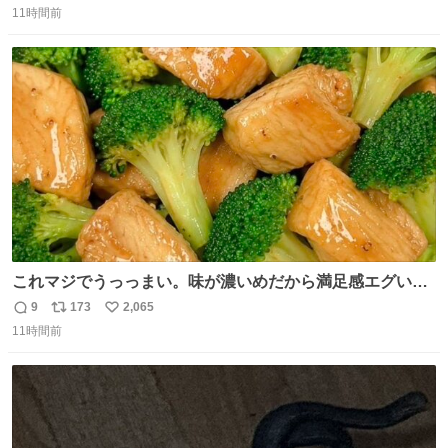
11時間前
信
ポ
い
数
ス
ね
ト
数
数
これマジでうっっまい。味が濃いめだから満足感エグいし
1週間で3キロ痩せた😭
9
173
2,065
返
リ
い
11時間前
信
ポ
い
数
ス
ね
ト
数
数