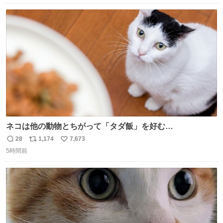
数
ス
ね
ト
数
数
ネコは他の動物とちがって「タダ飯」を好む
nazology.kusuguru.co.jp/archives/94563 米UCの先行研
28
1,174
7,673
返
リ
い
究によると、多くの動物はタスクをクリアしてエサを獲る
5時間前
信
ポ
い
ことを好む傾向があるが、ネコにはこの傾向が見られない
数
ス
ね
のだという。ネコ様は面倒な作業がお嫌いなようです。
ト
数
数