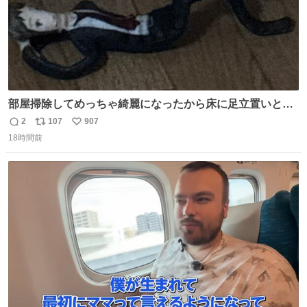
部屋掃除してめっちゃ綺麗になったから床に足立置いとい
たら家族にまだゴミ残ってるよって言われて神
2
107
907
返
リ
い
18時間前
信
ポ
い
数
ス
ね
ト
数
数