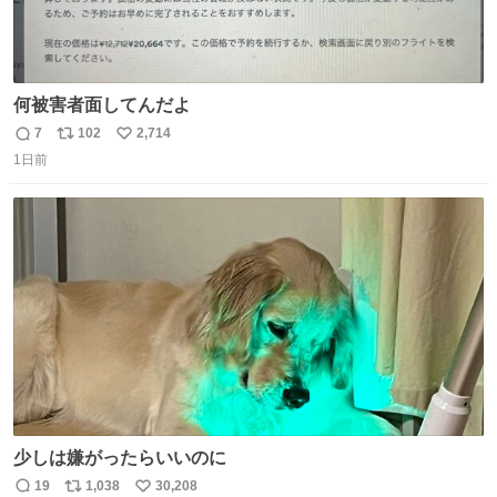
何被害者面してんだよ
7
102
2,714
返
リ
い
1日前
信
ポ
い
数
ス
ね
ト
数
数
少しは嫌がったらいいのに
19
1,038
30,208
返
リ
い