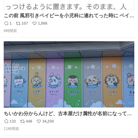
この前 風邪引きベイビーを小児科に連れてった時に ベイビ
ーが鼻水ズルズルになっちゃったんだけど、 この方法思い
1
107
1,066
返
リ
い
出してやってみたら めっちゃ鼻水取れて感動😄✨ 「鼻が摩
6時間前
信
ポ
い
擦で荒れそう…」 と思ってやったことなかったけど、 鼻吸
数
ス
ね
い器無い時の応急処置にとても良いわ🤩 覚えてて損はなか
ト
数
数
った‼️
ちいかわ分からんけど、古本屋だけ属性が名前になってる
のはどういうこと？
132
446
34,250
返
リ
い
11時間前
信
ポ
い
数
ス
ね