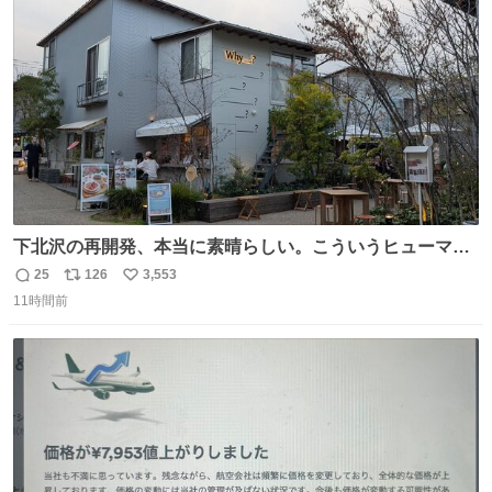
一次だけで全枠出し切るわけないし、二次からは全体の3
ト
数
数
割を占める
下北沢の再開発、本当に素晴らしい。こういうヒューマン
スケールの開発がいいんだよ。
25
126
3,553
返
リ
い
11時間前
信
ポ
い
数
ス
ね
ト
数
数