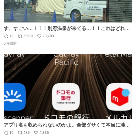
す、すごい…！！！別府温泉が来てる…！！これはどれぐ
らい待つんだろう…
70
3,599
23,703
返
リ
い
6時間前
信
ポ
い
数
ス
ね
ト
数
数
アプリ名も収められないのかよ。全部ダサくて本当に凄
い。 https://t.co/LemyLGyVkR
10
485
4,335
返
リ
い