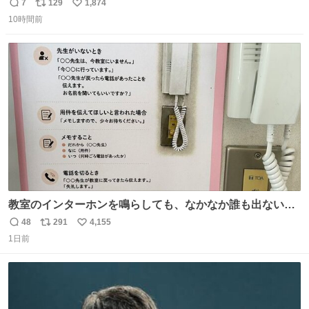
とにかくスッキリする。2年くらい前に #生活は踊る で紹
7
129
1,874
返
リ
い
介したやつ。おじさんにもおばさんにもオススメだ。ドラ
10時間前
信
ポ
い
ストに売ってるぞ。ドライシャンプーって書いてあるけど
数
ス
ね
汗拭きシートみたいなもの。耳裏襟足首筋がんがん拭いて
ト
数
数
汗臭不安を解消。
教室のインターホンを鳴らしても、なかなか誰も出ないこ
とがあります…。 もしかすると「電話の出方」に困ってい
48
291
4,155
返
リ
い
るのかもしれません。 そこで「何を話せばいいか」が見え
1日前
信
ポ
い
る手引きを用意して、安心して電話に出られるようにしま
数
ス
ね
す。 インターホンの応対も大切なコミュニケーションの学
ト
数
数
びです。