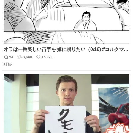
オラは一番美しい苗字を 嫁に贈りたい（0/16) #コルクマン
ガ専科
54
3,640
15,021
返
リ
い
1日前
信
ポ
い
数
ス
ね
ト
数
数