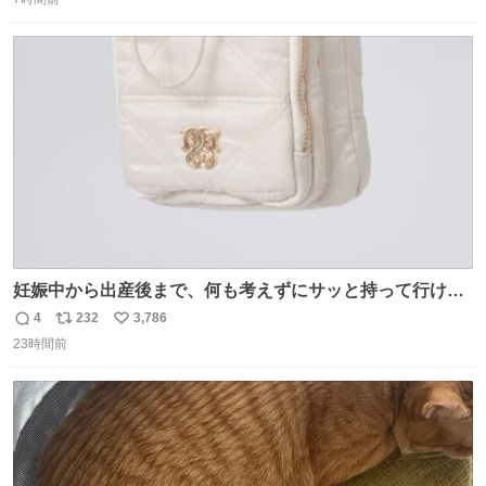
信
ポ
い
数
ス
ね
ト
数
数
妊娠中から出産後まで、何も考えずにサッと持って行ける
ようなショルダーバッグが欲しいな〜と思っていたのだけ
4
232
3,786
返
リ
い
ど snidelでめちゃくちゃピッタリなものを見つけたので買
23時間前
信
ポ
い
った！✨ スマホと小物とペットボトルが入るの最高すぎる
数
ス
ね
🥹 しかもスマホ入れ独立してるしファスナーない！地味に
ト
数
数
嬉しいやつ！！！