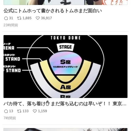
公式にトムホって書かされるトムホまだ面白い
31
1,885
36,917
返
リ
い
23時間前
信
ポ
い
数
ス
ね
ト
数
数
バカ待て、落ち着け✋ まだ落ち込むのは早いぞ！！ 東京ド
ームの最大キャパ5.5万人に対して席数の配分はだいたい S
13
133
1,159
返
リ
い
席（アリーナ）：約1.4万人 A席（1階スタンド）：約2.5万
7時間前
信
ポ
い
人 B席（2階スタンド）：約1.5万人 一番席数が多いA席は
数
ス
ね