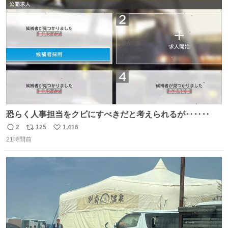
ト
数
数
恐らく人事担当をクビにすべきだと考えられるが‥‥‥
2
125
1,416
返
リ
い
21時間前
信
ポ
い
数
ス
ね
ト
数
数