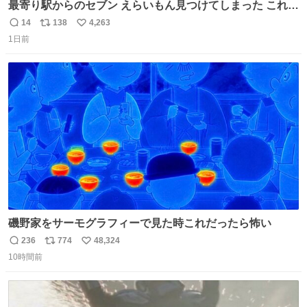
最寄り駅からのセブン えらいもん見つけてしまった これ売
ってくれへんかな… #浅井健一 #ポテチ #ロックの名盤
14
138
4,263
返
リ
い
1日前
信
ポ
い
数
ス
ね
ト
数
数
磯野家をサーモグラフィーで見た時これだったら怖い
236
774
48,324
返
リ
い
10時間前
信
ポ
い
数
ス
ね
ト
数
数