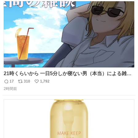
ト
数
数
21時くらいから 一日5分しか寝ない男（本当）による雑談
youtube.com/live/FjEPM8ZBP… @YouTubeより
17
310
1,792
返
リ
い
2時間前
信
ポ
い
数
ス
ね
ト
数
数