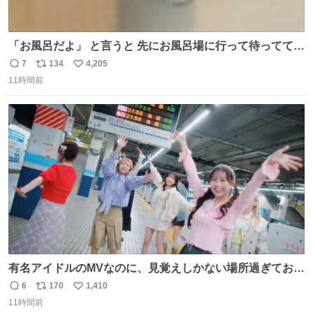
「お風呂だよ」 と言うと 先にお風呂場に行って待っててく
れる 賢いライス
7
134
4,205
返
リ
い
11時間前
信
ポ
い
数
ス
ね
ト
数
数
有名アイドルのMVなのに、見覚えしかない場所過ぎておも
ろいな
6
170
1,410
返
リ
い
11時間前
信
ポ
い