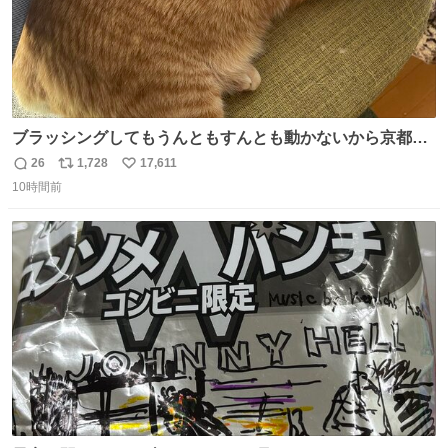
ブラッシングしてもうんともすんとも動かないから京都の
寺にある庭みたいになってる
26
1,728
17,611
返
リ
い
10時間前
信
ポ
い
数
ス
ね
ト
数
数