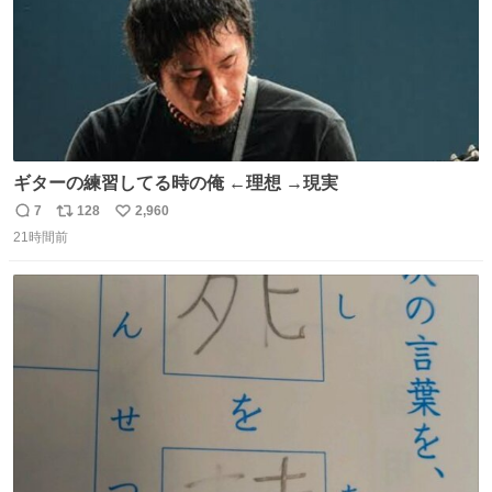
ギターの練習してる時の俺 ←理想 →現実
7
128
2,960
返
リ
い
21時間前
信
ポ
い
数
ス
ね
ト
数
数