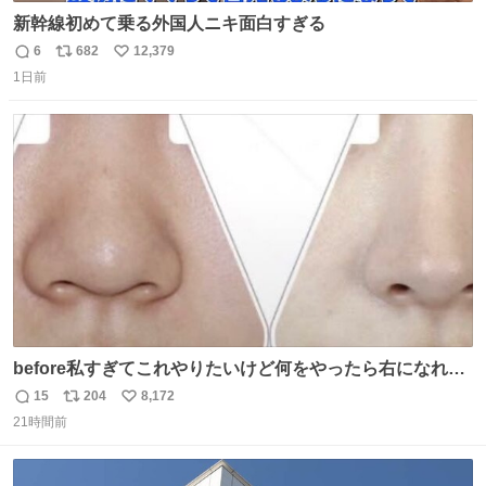
新幹線初めて乗る外国人ニキ面白すぎる
6
682
12,379
返
リ
い
1日前
信
ポ
い
数
ス
ね
ト
数
数
before私すぎてこれやりたいけど何をやったら右になれる
の
15
204
8,172
返
リ
い
21時間前
信
ポ
い
数
ス
ね
ト
数