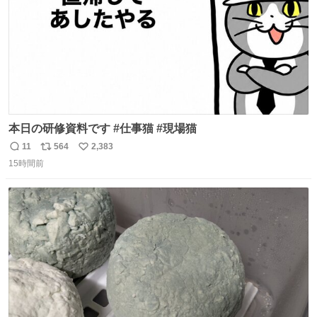
本日の研修資料です #仕事猫 #現場猫
11
564
2,383
返
リ
い
15時間前
信
ポ
い
数
ス
ね
ト
数
数