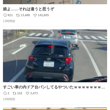
娘よ……それは違うと思うぞ
821
13,488
142,605
返
リ
い
13時間前
信
ポ
い
数
ス
ね
ト
数
数
すごい車の内ドア台パンしてるやついたｗｗｗｗｗｗｗｗ
ｗｗｗｗｗｗ
2
102
3,473
返
リ
い
15時間前
信
ポ
い
数
ス
ね