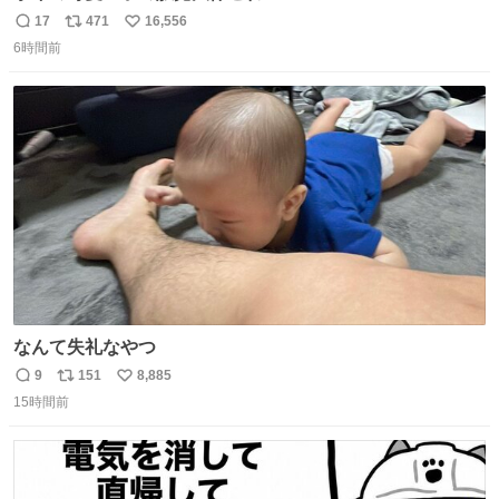
17
471
16,556
返
リ
い
6時間前
信
ポ
い
数
ス
ね
ト
数
数
なんて失礼なやつ
9
151
8,885
返
リ
い
15時間前
信
ポ
い
数
ス
ね
ト
数
数