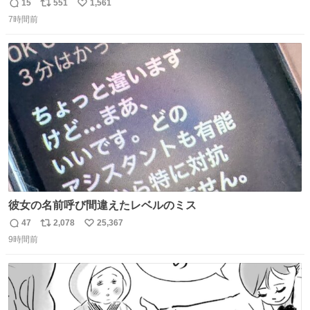
15
551
1,561
返
リ
い
7時間前
信
ポ
い
数
ス
ね
ト
数
数
彼女の名前呼び間違えたレベルのミス
47
2,078
25,367
返
リ
い
9時間前
信
ポ
い
数
ス
ね
ト
数
数