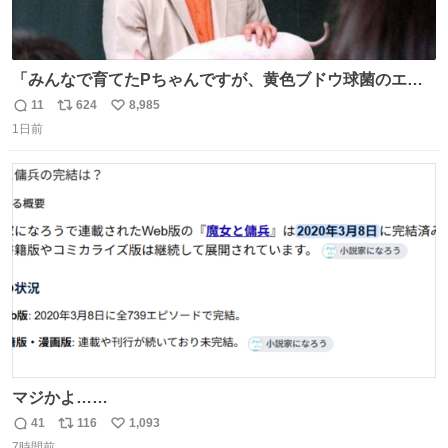
「みんなで育てたPちゃんですが、黄色ブドウ球菌のエン
テロトキシン（耐熱性毒素）が検出されたので、議論する
11
624
8,985
返
リ
い
までもなく処分が決まりました」
1日前
信
ポ
い
数
ス
ね
ト
数
数
マジかよ……
41
116
1,093
返
リ
い
7時間前