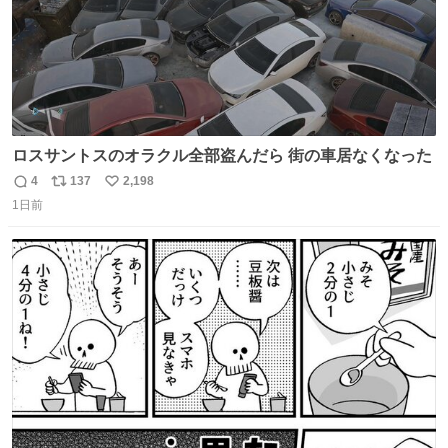
ロスサントスのオラクル全部盗んだら 街の車居なくなった
4
137
2,198
返
リ
い
1日前
信
ポ
い
数
ス
ね
ト
数
数