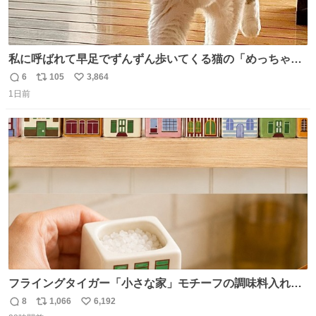
私に呼ばれて早足でずんずん歩いてくる猫の「めっちゃ急
いで来ました」って感じがとても愛おしい
6
105
3,864
返
リ
い
1日前
信
ポ
い
数
ス
ね
ト
数
数
フライングタイガー「小さな家」モチーフの調味料入れ、
並べれば“デンマークの街並み”に ピンク・グリーン・テラ
8
1,066
6,192
返
リ
い