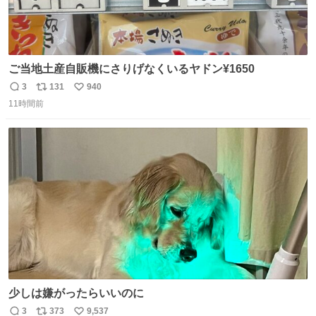
ご当地土産自販機にさりげなくいるヤドン¥1650
3
131
940
返
リ
い
11時間前
信
ポ
い
数
ス
ね
ト
数
数
少しは嫌がったらいいのに
3
373
9,537