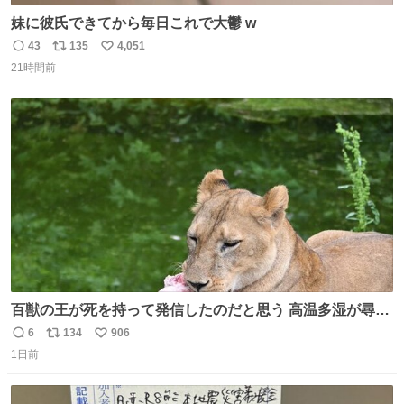
妹に彼氏できてから毎日これで大鬱 w
43
135
4,051
返
リ
い
21時間前
信
ポ
い
数
ス
ね
ト
数
数
百獣の王が死を持って発信したのだと思う 高温多湿が尋常
でない日本の夏 どうか早急に飼育の環境を見直して 動物の
6
134
906
返
リ
い
命を護ってください…と 治療中のライオンが助かりますよ
1日前
信
ポ
い
うに すべての動物の命が護られますように 2026.7.3📷多摩
数
ス
ね
動物公園にて 残念ながら個体の識別は出来ません
ト
数