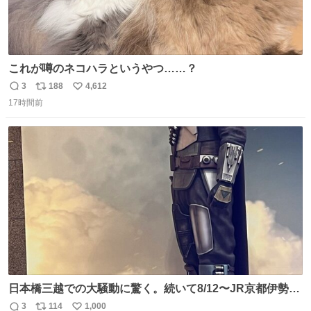
これが噂のネコハラというやつ……？
3
188
4,612
返
リ
い
17時間前
信
ポ
い
数
ス
ね
ト
数
数
日本橋三越での大騒動に驚く。続いて8/12〜JR京都伊勢丹
でPOP UP STOREがオープンするとのこと…皆さんお怪
3
114
1,000