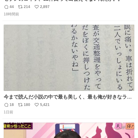
44
214
2,897
返
リ
い
18時間前
信
ポ
い
数
ス
ね
ト
数
数
今まで読んだ小説の中で最も美しく、最も俺が好きなラス
トシーン
18
180
5,421
返
リ
い
1日前
信
ポ
い
数
ス
ね
ト
数
数