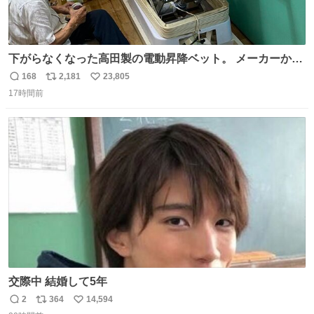
下がらなくなった高田製の電動昇降ベット。 メーカーから
は、完全に見放されたんですが、 見事に85歳の父が治しま
168
2,181
23,805
返
リ
い
した。 うちの父は、トヨタカローラのボディをオート生産
17時間前
信
ポ
い
する、工業ロボットの製作者なんですが、 父が電動ベット
数
ス
ね
の配線をハンダで修理している横で、
ト
数
数
交際中 結婚して5年
2
364
14,594
返
リ
い