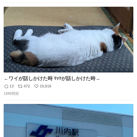
数
ス
ね
ト
数
数
←ワイが話しかけた時 ﾏｯﾏが話しかけた時→
13
472
10,916
返
リ
い
18時間前
信
ポ
い
数
ス
ね
ト
数
数