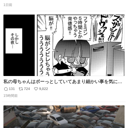
返
リ
い
我なくお買い物を🙏 写真は2026/5/21 ロードショーの前日
1日前
信
ポ
い
。だーれも写真撮ってなかったんだけどなぁ😵‍💫
数
ス
ね
ト
数
数
私の母ちゃんはボーっとしていてあまり細かい事を気にし
ません。優秀な人の多い現代の価値観から見ると、あまり
131
724
9,022
返
リ
い
優秀な母親ではないかもしれません。でも、だからこそ、
15時間前
信
ポ
い
私はそういう母親が大好きです。今も昔もすごくリラック
数
ス
ね
スします。「優秀」と「良い」は別なんですよね。 1/2
ト
数
数