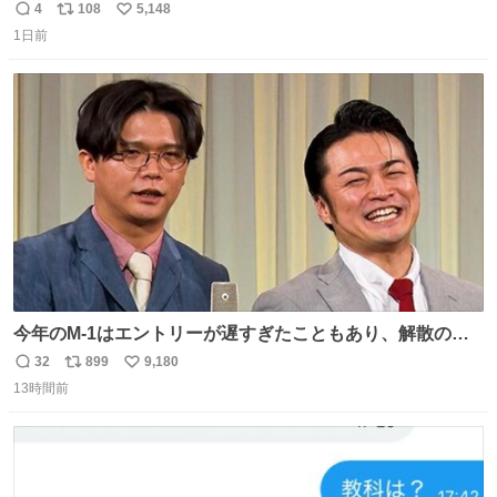
美味しい美味しい言ってくれて嬉しい
4
108
5,148
返
リ
い
1日前
信
ポ
い
数
ス
ね
ト
数
数
今年のM-1はエントリーが遅すぎたこともあり、解散の可
能性を作り出してからのスタート！！ 遅くなって申し訳な
32
899
9,180
返
リ
い
い🙏 エントリーナンバーは「GO!無策!」でかなり覚えやす
13時間前
信
ポ
い
い！応援をお願いすることになりそう！！
数
ス
ね
ト
数
数