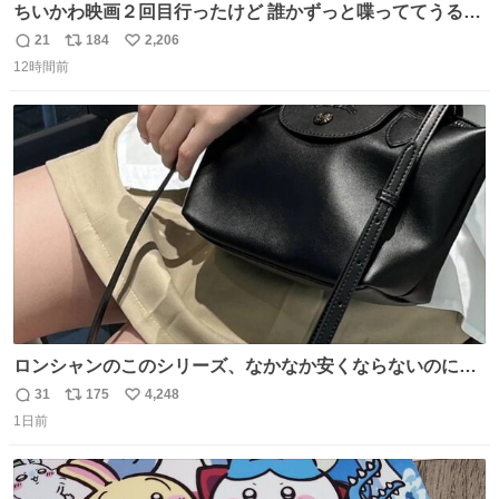
ちいかわ映画２回目行ったけど 誰かずっと喋っててうるさ
かった 許せねえ
21
184
2,206
返
リ
い
12時間前
信
ポ
い
数
ス
ね
ト
数
数
ロンシャンのこのシリーズ、なかなか安くならないのにセ
ール価格になってる🖤✨レザーなのが反則級にかわいい。
31
175
4,248
返
リ
い
持ってるだけでコーデが格上げされる。
1日前
信
ポ
い
数
ス
ね
ト
数
数