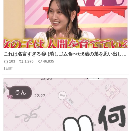
これは名言すぎる😂 (消しゴム食べた6歳の弟を思い出しな
がら)
103
1,970
46,835
返
リ
い
1日前
信
ポ
い
数
ス
ね
ト
数
数