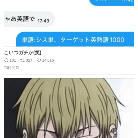
こいつガチか(笑)
101
317
24,016
返
リ
い
23時間前
信
ポ
い
数
ス
ね
ト
数
数