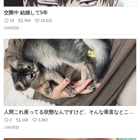
交際中 結婚して5年
15
304
10,511
返
リ
い
18時間前
信
ポ
い
数
ス
ね
ト
数
数
人間これ座ってる状態なんですけど、そんな垂直なところ
でいきなり天地無用のごろんをかますのは、それは、あま
2
118
2,363
返
リ
い
りに人間を信用しすぎではないか、、、？？？
19時間前
信
ポ
い
数
ス
ね