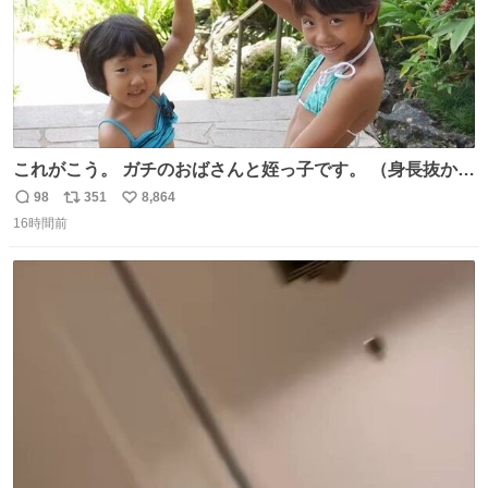
これがこう。 ガチのおばさんと姪っ子です。 （身長抜かさ
れててしぬ笑） #ヤツルギ12 #家族でヒロイン
98
351
8,864
返
リ
い
16時間前
信
ポ
い
数
ス
ね
ト
数
数