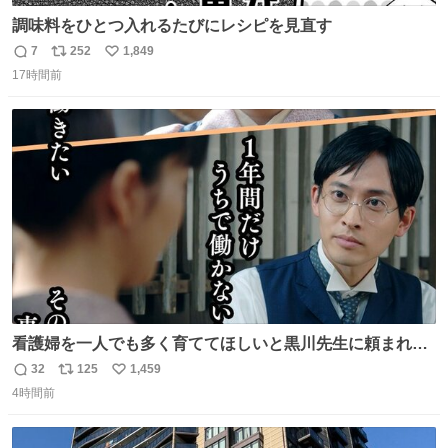
調味料をひとつ入れるたびにレシピを見直す
7
252
1,849
返
リ
い
17時間前
信
ポ
い
数
ス
ね
ト
数
数
看護婦を一人でも多く育ててほしいと黒川先生に頼まれ、
１年間だけ黒川病院で働くことにしたりん。 直美はその１
32
125
1,459
返
リ
い
年間で恵風看護婦会を立て直すと話しました。 👇このシー
4時間前
信
ポ
い
ンをぜひ本編で web.nhk/tv/an/kazekaor… #朝ドラ #風薫
数
ス
ね
る 見上愛 上坂樹里 平埜生成
ト
数