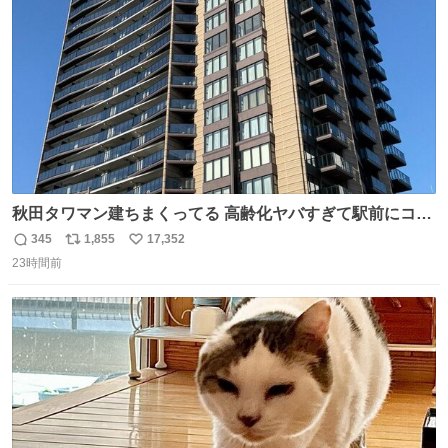
数
秋田タワマン建ちまくってる 高齢化ヤバすぎて駅前にコン
パクトシティつくって高齢者を住ませる考えらしい 病院も
345
1,855
17,352
返
リ
い
全部駅前にある
23時間前
信
ポ
い
数
ス
ね
ト
数
数