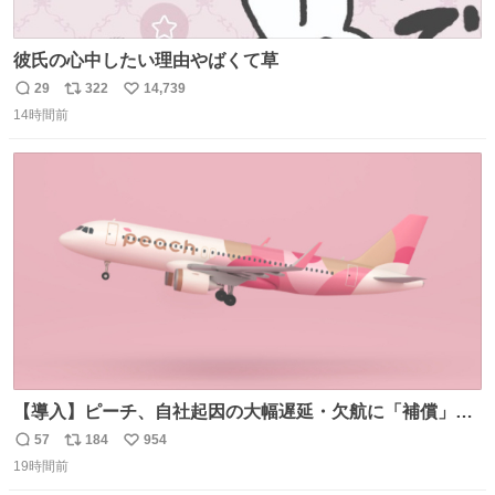
彼氏の心中したい理由やばくて草
29
322
14,739
返
リ
い
14時間前
信
ポ
い
数
ス
ね
ト
数
数
【導入】ピーチ、自社起因の大幅遅延・欠航に「補償」開
始へ news.livedoor.com/article/detail… 同社に起因する理
57
184
954
返
リ
い
由によって大幅遅延や欠航が発生した場合、乗客が負担し
19時間前
信
ポ
い
た宿泊費や交通費を、領収書の事後申請に基づき、国内線