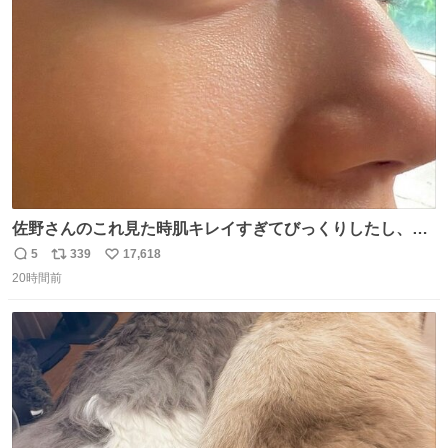
ト
数
数
佐野さんのこれ見た時肌キレイすぎてびっくりしたし、や
はりアイドルって体型･肌管理すごすぎる
5
339
17,618
返
リ
い
20時間前
信
ポ
い
数
ス
ね
ト
数
数