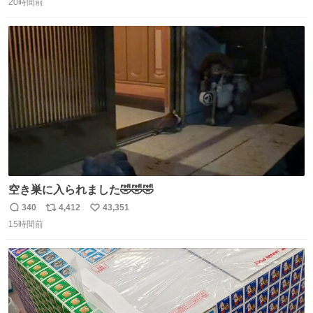
20時間前
信
ポ
い
数
ス
ね
ト
数
数
空き巣に入られました🤣🤣🤣
340
4,412
43,351
返
リ
い
15時間前
信
ポ
い
数
ス
ね
ト
数
数