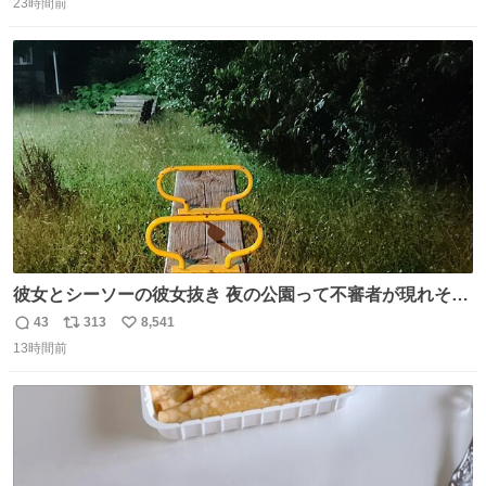
コッタの全9種 - fashion-press.net/news/149552
23時間前
信
ポ
い
数
ス
ね
ト
数
数
彼女とシーソーの彼女抜き 夜の公園って不審者が現れそう
で怖いんだよな
43
313
8,541
返
リ
い
13時間前
信
ポ
い
数
ス
ね
ト
数
数