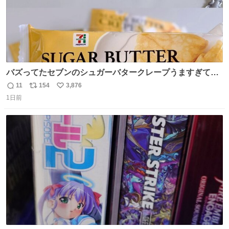
バズってたセブンのシュガーバタークレープうますぎて
7NOWで買い溜め🛒💭
11
154
3,876
返
リ
い
1日前
信
ポ
い
数
ス
ね
ト
数
数