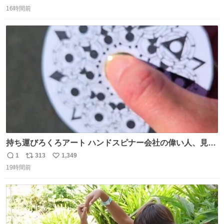
返
リ
い
16時間前
信
ポ
い
数
ス
ね
ト
数
数
持ち運びろくろアート ハンドスピナー会社の偉い人、見て
ください。
1
313
1,349
返
リ
い
19時間前
信
ポ
い
数
ス
ね
ト
数
数