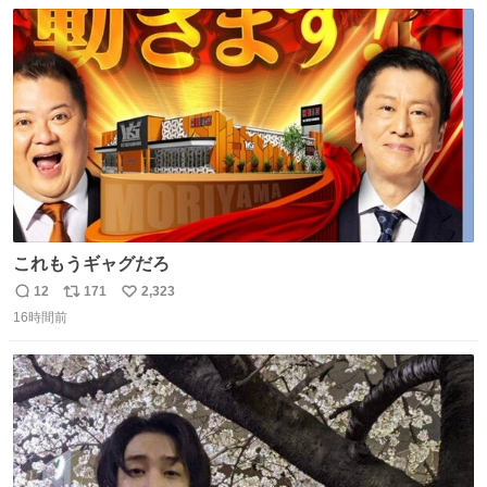
数
ス
ね
は1人あたり上限1万円、国際線は上限2万円まで支払う。
ト
数
数
これもうギャグだろ
12
171
2,323
返
リ
い
16時間前
信
ポ
い
数
ス
ね
ト
数
数