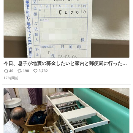
数
今日、息子が地震の募金したいと家内と郵便局に行ったみ
たいです。おもちゃとか買う選択肢もあったと思うけど、
40
190
3,782
返
リ
い
自分で貯めてた2万円を役に立てて欲しい、みんなも元気
17時間前
信
ポ
い
になって欲しいと。家内も一緒に募金したので、自分も何
数
ス
ね
かできたらなぁと思いました。
ト
数
数