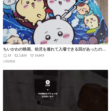
ちいかわの映画、幼児を連れて入場できる回があったので
子どもを連れて観てきたんですけど、セイレーンの登場シ
33
1,824
14,603
返
リ
い
ーンで場内のベビーが一斉に泣き出してたのがとてもよい
13時間前
信
ポ
い
映画体験でした。
数
ス
ね
ト
数
数