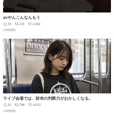
avやんこんなんもう
10
111
2,442
返
リ
い
14時間前
信
ポ
い
数
ス
ね
ト
数
数
ライブ会場では、財布の判断力がおかしくなる。
11
796
4,513
返
リ
い
15時間前
信
ポ
い