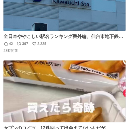
全日本ややこしい駅名ランキング番外編、仙台市地下鉄川
内駅
42
397
2,225
返
リ
い
23時間前
信
ポ
い
数
ス
ね
ト
数
数
セブンのコイツ、12件回って出会えてないんだが。。