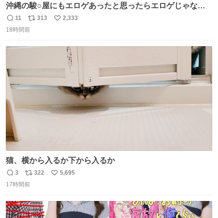
沖縄の駿○屋にもエロゲあったと思ったらエロゲじゃなか
った
11
313
2,333
返
リ
い
18時間前
信
ポ
い
数
ス
ね
ト
数
数
猫、横から入るか下から入るか
3
322
5,695
返
リ
い
17時間前
信
ポ
い
数
ス
ね
ト
数