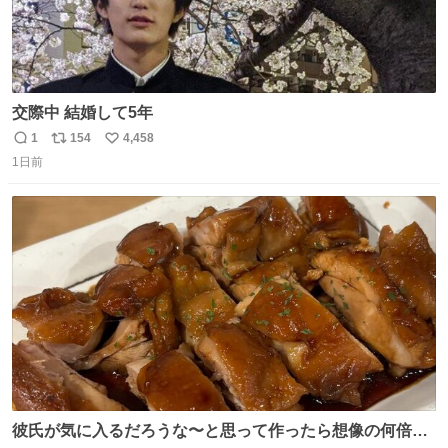
交際中 結婚して5年
1
154
4,458
返
リ
い
1日前
信
ポ
い
数
ス
ね
ト
数
数
彼氏が気に入るだろうな〜と思って作ったら想像の何倍も