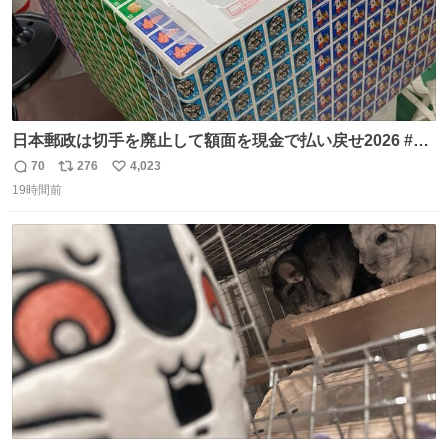
日本郵政は切手を廃止して額面を現金で払い戻せ2026 #日
本郵政 @JapanPostHD_PR
70
276
4,023
返
リ
い
19時間前
信
ポ
い
数
ス
ね
ト
数
数