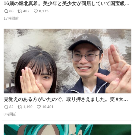
16歳の堀北真希。美少年と美少女が同居していて国宝級の
可愛さ
88
402
8,175
返
リ
い
17時間前
信
ポ
い
数
ス
ね
ト
数
数
見覚えのある方がいたので、取り押さえました。笑 #大追
跡 #鈴木浩文 さん
82
1,190
10,401
返
リ
い
8時間前
信
ポ
い
数
ス
ね
ト
数