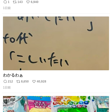
ンパンジー⁉️」 しぬwwwwwwwwwwwwwwwwwwwww
1
143
6,940
返
リ
い
1日前
信
ポ
い
数
ス
ね
ト
数
数
わかるわぁ
212
8,650
40,928
返
リ
い
1日前
信
ポ
い
数
ス
ね
ト
数
数