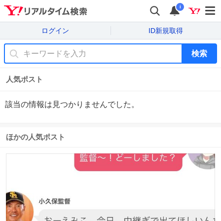
i
ログイン
ID新規取得
検索
人気ポスト
該当の情報は見つかりませんでした。
ほかの人気ポスト