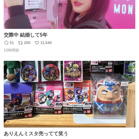
交際中 結婚して5年
51
200
11,540
返
リ
い
10時間前
信
ポ
い
数
ス
ね
ト
数
数
ありえんミスタ売ってて笑う