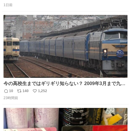
返
リ
い
1日前
信
ポ
い
数
ス
ね
ト
数
数
今の高校生まではギリギリ知らない？ 2009年3月まで九州
に寝台特急が走っていたことを
10
140
1,252
返
リ
い
23時間前
信
ポ
い
数
ス
ね
ト
数
数