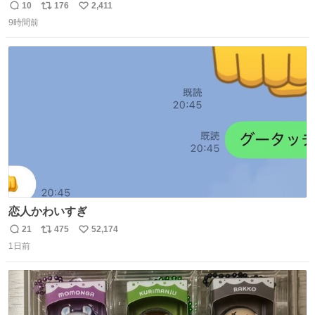
10
176
2,411
返
リ
い
9時間前
信
ポ
い
数
ス
ね
ト
数
数
恋人かわいすぎ
21
475
52,174
返
リ
い
1日前
信
ポ
い
数
ス
ね
ト
数
数