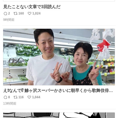
見たことない文章で3回読んだ
2
160
1,024
返
リ
い
9時間前
信
ポ
い
数
ス
ね
ト
数
数
え❗️なんで⁉️ 鯵ヶ沢スーパーかさいに朝早くから歌舞伎俳優
の8代目尾上菊五郎さんが来店‼️旦那さんを亡くした姫子さ
8
116
1,044
返
リ
い
んを元気付けに来たそうです😄 わざわざ鯵ヶ沢赤石まで😅
13時間前
信
ポ
い
姫子さんもまさかのイケメン来店にさぞかしビックリした
数
ス
ね
でしょうね😆 #尾上菊五郎 #スーパーかさい
ト
数