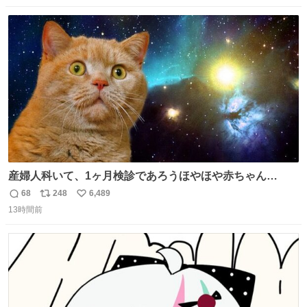
念館にご協力いただき、当時発行されたカラー印刷画集よ
数
ス
ね
り陶板で原寸大に再現し、2014年より展示しています。 #
ト
数
数
大塚国際美術館
産婦人科いて、1ヶ月検診であろうほやほや赤ちゃん👩‍🍼
と推定2,3歳の女の子👧🏻をワンオペで連れてるママがいる
68
248
6,489
返
リ
い
のだけども 女の子ずっとママの側から離れない…⁉️ 手を繋
13時間前
信
ポ
い
がなくてもうろちょろしないしママが歩いたらピクミンみ
数
ス
ね
たいにﾄﾃﾄﾃついてってるし逃走しないし脱走しないし逃げ
ト
数
数
ないし走ら文字数