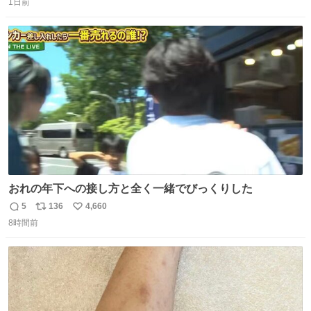
いてくれました。 あとでソフトクリーム買ってやろうと思
1日前
信
ポ
い
いました。
数
ス
ね
ト
数
数
おれの年下への接し方と全く一緒でびっくりした
5
136
4,660
返
リ
い
8時間前
信
ポ
い
数
ス
ね
ト
数
数