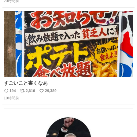
タ
20時間前
信
ポ
い
数
ス
ね
ト
数
数
すごいこと書くなあ
194
2,616
29,389
返
リ
い
10時間前
信
ポ
い
数
ス
ね
ト
数
数