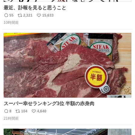
最近、訃報を見ると思うこと
55
2,321
15,633
返
リ
い
10時間前
信
ポ
い
数
ス
ね
ト
数
数
スーパー幸せランキング3位 半額の赤身肉
8
104
4,640
返
リ
い
21時間前
信
ポ
い
数
ス
ね
ト
数