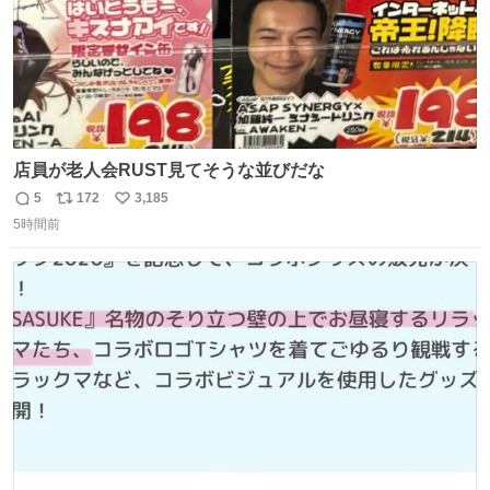
店員が老人会RUST見てそうな並びだな
5
172
3,185
返
リ
い
5時間前
信
ポ
い
数
ス
ね
ト
数
数