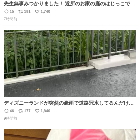
先生無事みつかりました！ 近所のお家の庭のはじっこでう
ずくまってました💦 拡散してくれたり探してくれたみなさ
15
191
1,740
返
リ
い
ん本当にありがとございます！ 飛び出し防止柵を増やして
7時間前
信
ポ
い
先生とちょびが怖い思いをしないでいいようにしようと思
数
ス
ね
う！
ト
数
数
ディズニーランドが突然の豪雨で道路冠水してるんだけど
☔️ この雨で今年初のミッションクールダウン中止。幾ら何
46
177
1,840
返
リ
い
でもやばすぎだろ...
9時間前
信
ポ
い
数
ス
ね
ト
数