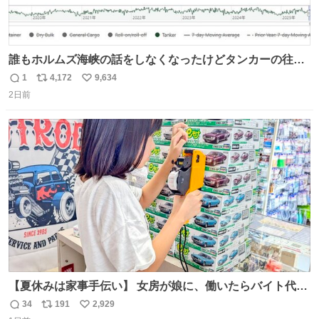
誰もホルムズ海峡の話をしなくなったけどタンカーの往来
は消滅したままですねと
1
4,172
9,634
返
リ
い
2日前
信
ポ
い
数
ス
ね
ト
数
数
【夏休みは家事手伝い】 女房が娘に、働いたらバイト代も
らえば？と言ったら、娘は、いらない、と言って黙々と働
34
191
2,929
返
リ
い