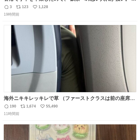
に現地の味を探している。 横浜中華街まで行き、店を厳選
3
123
1,128
返
リ
い
すれば流石に出会えるけど、もっと近場で気軽に行ける店
19時間前
信
ポ
い
はないか。 代々木にあった。 多少違うかなというのもあっ
数
ス
ね
たけど、 総合的には満足。
ト
数
数
海外ニキキレッキレで草 （ファーストクラスは前の座席で
あるため）
190
1,674
55,490
返
リ
い
11時間前
信
ポ
い
数
ス
ね
ト
数
数