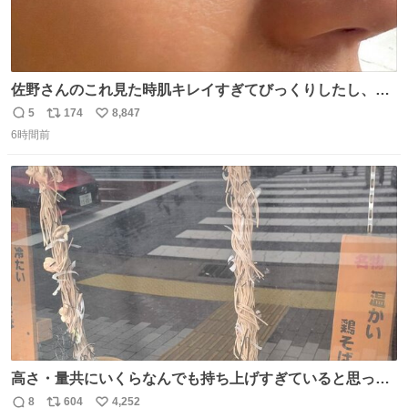
佐野さんのこれ見た時肌キレイすぎてびっくりしたし、や
はりアイドルって体型･肌管理すごすぎる
5
174
8,847
返
リ
い
6時間前
信
ポ
い
数
ス
ね
ト
数
数
高さ・量共にいくらなんでも持ち上げすぎていると思って
撮影した写真
8
604
4,252