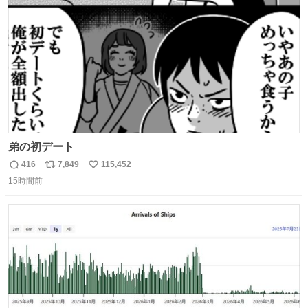
数
弟の初デート
416
7,849
115,452
返
リ
い
15時間前
信
ポ
い
数
ス
ね
ト
数
数