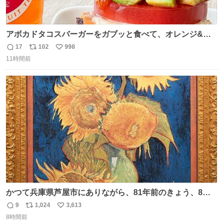
アボカドタコスバーガーをガブッと食べて、オレンジ&パ
ッションフルーツティーをグビッと飲んで、またアボカド
17
102
998
返
リ
い
タコスバーガーをガブッと食べて、またオレンジ＆パッシ
11時間前
信
ポ
い
ョンフルーツティーをグビッと飲んで…🍔🍹
数
ス
ね
ト
数
数
かつて兵庫県芦屋市にありながら、81年前のきょう、8月6
日の阪神大空襲の折に残念ながら焼失した、 #ゴッホ の幻
9
1,024
3,613
返
リ
い
の「 #ヒマワリ 」。 当館は、東京都にある武者小路実篤記
8時間前
信
ポ
い