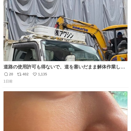
たが、飛ばないということは弱っていらっしゃるのでしょ
ト
数
数
うか…素敵すぎる
道路の使用許可も得ないで、道を塞いだまま解体作業して
る。 写真を撮ろうとしたら「勝手に写真撮るな馬鹿野郎」
20
402
1,135
返
リ
い
と罵倒されるなど。
1日前
信
ポ
い
数
ス
ね
ト
数
数