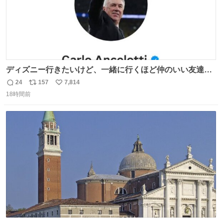
ディズニー行きたいけど、一緒に行くほど仲のいい友達が
居ない… ほんでこれ
24
157
7,814
返
リ
い
18時間前
信
ポ
い
数
ス
ね
ト
数
数