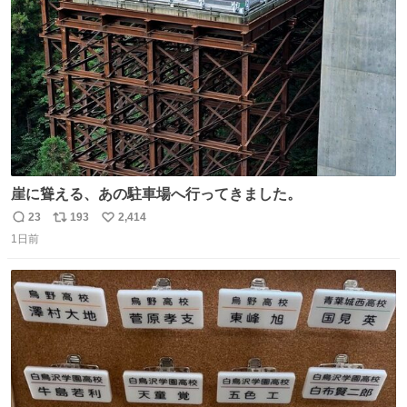
数
崖に聳える、あの駐車場へ行ってきました。
23
193
2,414
返
リ
い
1日前
信
ポ
い
数
ス
ね
ト
数
数