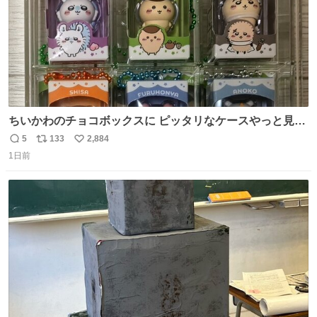
ちいかわのチョコボックスに ピッタリなケースやっと見つ
かった😭
5
133
2,884
返
リ
い
1日前
信
ポ
い
数
ス
ね
ト
数
数