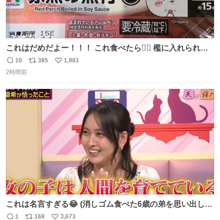
これはだめだよー！！！ これ食べたら🧜‍♀️ 檻に入れられ
て、なんかずうっと暗いとこだよ、、 #トラウマ
10
385
1,981
返
リ
い
2時間前
信
ポ
い
数
ス
ね
ト
数
数
これは名言すぎる😂 (消しゴム食べた6歳の弟を思い出しな
がら)
1
168
3,673