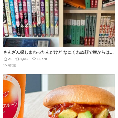
さんざん探しまわったんだけど なにくわぬ顔で横からはえ
てた
21
1,462
13,770
返
リ
い
15時間前
信
ポ
い
数
ス
ね
ト
数
数