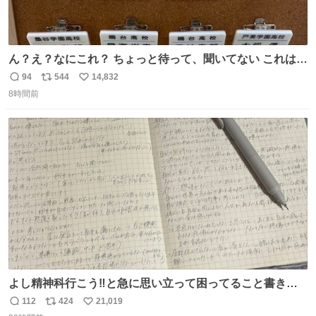
ん？え？なにこれ？ ちょっと待って、聞いてない これは販
売されているのもですか？
94
544
14,832
返
リ
い
8時間前
信
ポ
い
数
ス
ね
ト
数
数
よし精神科行こう‼️と急に思い立って困ってること書き出
してたらペン止まらなくなってすごい勢いで埋まってワロ
112
424
21,019
返
リ
い