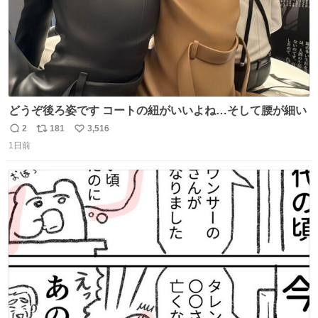
どうぞ後ろ姿です コートの紐がいいよね…そして腰が細い
2
181
3,516
返
リ
い
1日前
信
ポ
い
数
ス
ね
ト
数
数