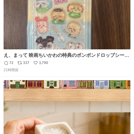
え、まって 映画ちいかわの特典のボンボンドロップシール
もうメルカリにでてるやん #ちいかわ
72
337
3,790
返
リ
い
21時間前
信
ポ
い
数
ス
ね
ト
数
数