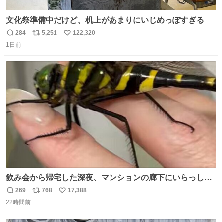
文化祭準備中だけど、机上があまりにいじめっぽすぎる
284
5,251
122,320
返
リ
い
1日前
信
ポ
い
数
ス
ね
ト
数
数
飲み会から帰宅した深夜、マンションの廊下にいらっしゃ
ったオニヤンマ様 まさかこんな都会でお会いできるなんて
269
768
17,388
返
リ
い
思っておらず大興奮しております かっこよすぎる 指を差し
22時間前
信
ポ
い
伸べると乗ってきてくれたのでひとまず一緒に帰宅しまし
数
ス
ね