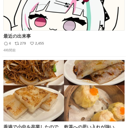
最近の出来事
4
279
2,455
返
リ
い
4時間前
信
ポ
い
数
ス
ね
ト
数
数
香港で小中を卒業したので、 飲茶への思い入れが強い。 常