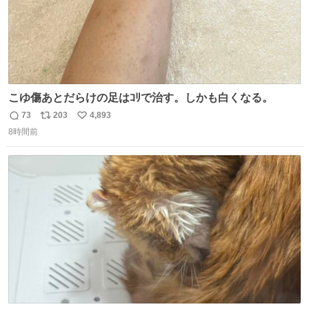
こゆ傷あとだらけの足はｺﾘで治す。しかも白くなる。
73
203
4,893
返
リ
い
8時間前
信
ポ
い
数
ス
ね
ト
数
数