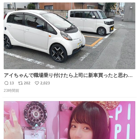
数
ス
ね
ト
数
数
アイちゃんで職場乗り付けたら上司に新車買ったと思われ
たの嬉しすぎる。 20年落ちの車もやりようによっては新車
13
202
2,023
返
リ
い
っぽく見えるってことよ。 令和の車の横に並べても違和感
23時間前
信
ポ
い
ない平成18年式です。
数
ス
ね
ト
数
数