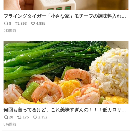
フライングタイガー「小さな家」モチーフの調味料入れ、
並べれば“デンマークの街並み”に ピンク・グリーン・テラ
8
893
4,885
返
リ
い
コッタの全9種 - fashion-press.net/news/149552
9時間前
信
ポ
い
数
ス
ね
ト
数
数
何回も言ってるけど、これ美味すぎんの！！！低カロリー
で満足感エグいから一生食べてる😭
20
175
2,352
返
リ
い
8時間前
信
ポ
い