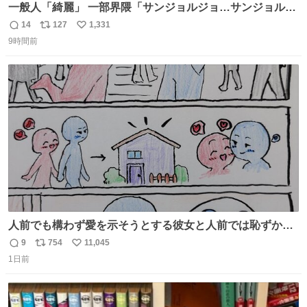
一般人「綺麗」 一部界隈「サンジョルジョ…サンジョルジ
ョマ…ジョルノジョバァーナ！！』
14
127
1,331
返
リ
い
9時間前
信
ポ
い
数
ス
ね
ト
数
数
人前でも構わず愛を示そうとする彼女と人前では恥ずかし
いけど彼女を死ぬほど愛している彼氏 同士いませんか✋️
9
754
11,045
返
リ
い
1日前
信
ポ
い
数
ス
ね
ト
数
数