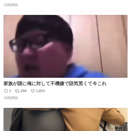
返
リ
い
15時間前
信
ポ
い
数
ス
ね
ト
数
数
家族が謎に俺に対して不機嫌で語気荒くて今これ
1
208
1,853
返
リ
い
16時間前
信
ポ
い
数
ス
ね
ト
数
数