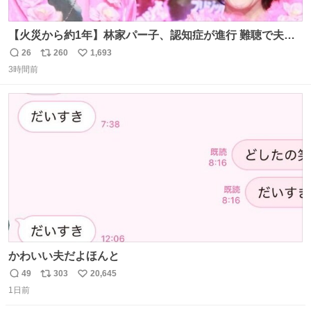
【火災から約1年】林家パー子、認知症が進行 難聴で夫・
ペーと「筆談」 news.livedoor.com/article/detail… パー子
26
260
1,693
返
リ
い
は以前からの難聴も悪化。大声での会話も通じないという
3時間前
信
ポ
い
が、ペーによると、「こっちが『バカか！』って言うとそ
数
ス
ね
れだけ分かる。『今なんて言った？』みたいな。始末が悪
ト
数
数
いんだ」と笑顔で語った。
かわいい夫だよほんと
49
303
20,645
返
リ
い
1日前
信
ポ
い
数
ス
ね