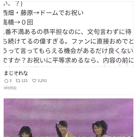
ト
数
数
まじそれな
3
121
3,251
返
リ
い
9時間前
信
ポ
い
数
ス
ね
ト
数
数