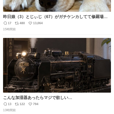
昨日娘（3）とじぃじ（67）がガチケンカしてて修羅場だ
ったんだけど、ふぉるては可能な限り平たくなってまし
17
480
13,064
返
リ
い
た。犬が1番空気読める。
15時間前
信
ポ
い
数
ス
ね
ト
数
数
こんな加湿器あったらマジで欲しい…
13
122
794
返
リ
い
13時間前
信
ポ
い