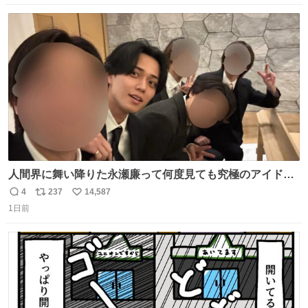
数
ス
ね
ト
数
数
人間界に舞い降りた永瀬廉って何度見ても究極のアイドル
過ぎてずっと味する。美味い。
4
237
14,587
返
リ
い
1日前
信
ポ
い
数
ス
ね
ト
数
数