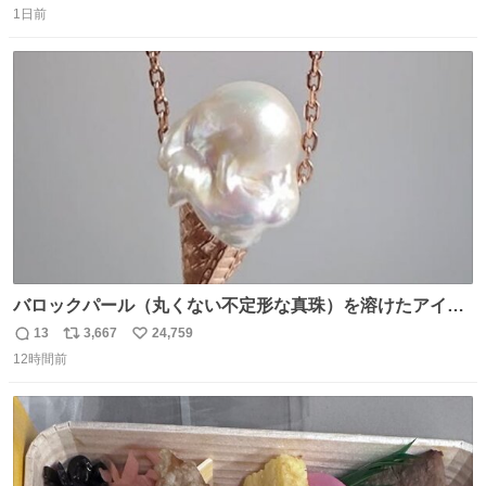
し、なんなら表に出てこない。 自分に自信がない半端モン
1日前
信
ポ
い
はブランドで自分を飾りキラキラ自慢をする。 #折田楓
数
ス
ね
#merchu
ト
数
数
バロックパール（丸くない不定形な真珠）を溶けたアイス
や飴玉、雲、アヒルに見立ててジュエリーデザイナー、
13
3,667
24,759
返
リ
い
Ben Choi 蔡俊文さんの作品。
12時間前
信
ポ
い
instagram.com/bcjoaillerie/
数
ス
ね
ト
数
数