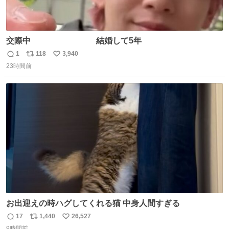
交際中 結婚して5年
1
118
3,940
返
リ
い
23時間前
信
ポ
い
数
ス
ね
ト
数
数
お出迎えの時ハグしてくれる猫 中身人間すぎる
17
1,440
26,527
返
リ
い
9時間前