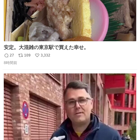
安定。大混雑の東京駅で買えた幸せ。
27
109
3,332
返
リ
い
8時間前
信
ポ
い
数
ス
ね
ト
数
数