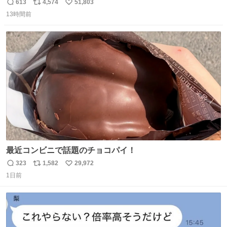
のベンチプレス持ち上げる姿披露
613
4,574
51,803
返
リ
い
news.livedoor.com/article/detail… 元々自重のみだった
13時間前
信
ポ
い
が、更に筋肉を大きくするためジム通いを開始。筋肉増量
数
ス
ね
のためおにぎり10個、ゼリー飲料3～4本、パスタと毎日4
ト
数
数
千kcalオーバーの食事を摂取し、増量したという。
最近コンビニで話題のチョコパイ！
323
1,582
29,972
返
リ
い
1日前
信
ポ
い
数
ス
ね
ト
数
数