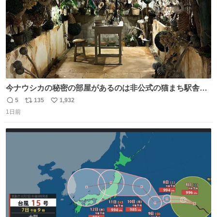
今ナウシカの秘密の部屋があるのは非公式の猫まち駅舎だ
けだもんね。本物が欲しいね
5
135
1,932
返
リ
い
1日前
信
ポ
い
数
ス
ね
ト
数
数