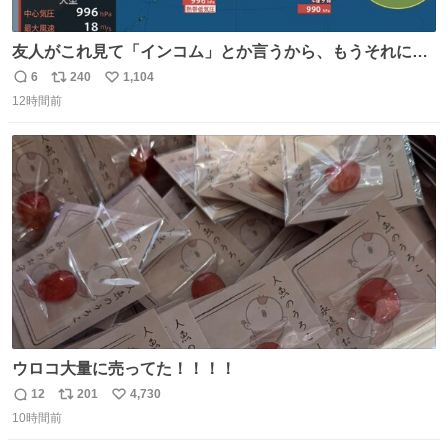
友人がこれ見て「インコム」とか言うから、もうそれにし
か見えなくなっちゃった。
6
240
1,104
返
リ
い
12時間前
信
ポ
い
数
ス
ね
ト
数
数
ウロコ大量に売ってた！！！！
12
201
4,730
返
リ
い
10時間前
信
ポ
い
数
ス
ね