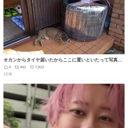
数
オカンからタイヤ届いたからここに置いといたって写真送
られてきたけど明らかに猫が邪魔くさそうな顔してて草
4
441
7,912
返
リ
い
1日前
信
ポ
い
数
ス
ね
ト
数
数