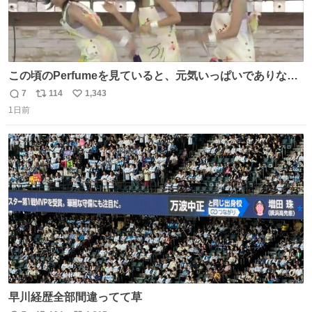
この頃のPerfumeを見ていると、元気いっぱいでありなが
ら決して感情に任せすぎることなく、しっかりと制御され
7
114
1,343
返
リ
い
たダンスであることに新鮮に驚く。3人のあげた足の向き
1日前
信
ポ
い
や角度とか本当に細かな部分まできっちりと揃っていてそ
数
ス
ね
こから積み重ねてきた努力や練習量が見て取れる…
ト
数
数
早川経歴全部間違ってて草