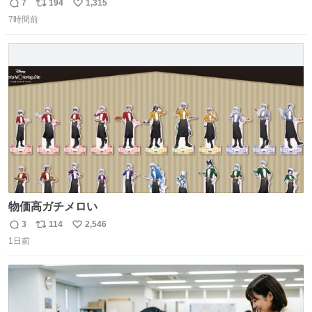
7
194
1,315
返
リ
い
7時間前
信
ポ
い
数
ス
ね
ト
数
数
物価高ガチメロい
3
114
2,546
返
リ
い
1日前
信
ポ
い
数
ス
ね
ト
数
数