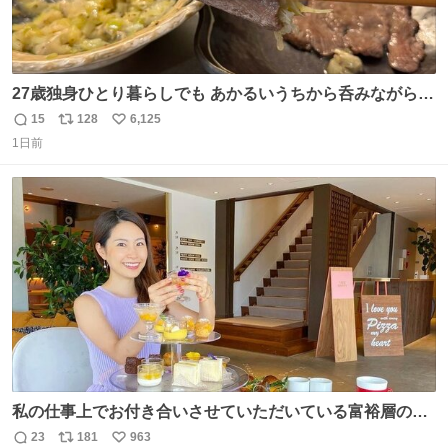
27歳独身ひとり暮らしでも あかるいうちから呑みながらキ
ッチンでひとり焼肉できてしあわせだもん՞ o̴̶̷̥ ̫ o̴̶̷̥ ՞
15
128
6,125
返
リ
い
1日前
信
ポ
い
数
ス
ね
ト
数
数
私の仕事上でお付き合いさせていただいている富裕層の社
長さん達は、こんな事しない。 こんな自慢は一切しない
23
181
963
返
リ
い