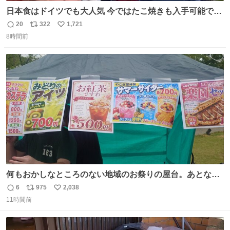
日本食はドイツでも大人気 今ではたこ焼きも入手可能です
が、🥑や🌽、ウィンナーや枝豆などが入っているオリジナ
20
322
1,721
返
リ
い
ルたこ焼きへと進化 大使館の広報課長ハインリッヒは、日
8時間前
信
ポ
い
本でたこ焼きに心奪われ、ベルリンにいたときには出店で
数
ス
ね
焼いてました👏（ええ笑顔や） #たこ焼きの日
ト
数
数
何もおかしなところのない地域のお祭りの屋台。あとなん
か割と聞き馴染みのあるBGMが流れてます #関広見まつり
6
975
2,038
返
リ
い
#関広見まつり2026
11時間前
信
ポ
い
数
ス
ね
ト
数