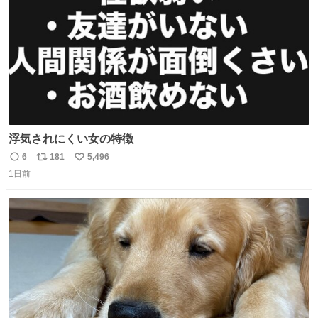
浮気されにくい女の特徴
6
181
5,496
返
リ
い
1日前
信
ポ
い
数
ス
ね
ト
数
数