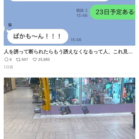
人を誘って断られたらもう誘えなくなるって人、これ見て
元気出してほしい
6
607
25,985
返
リ
い
1日前
信
ポ
い
数
ス
ね
ト
数
数