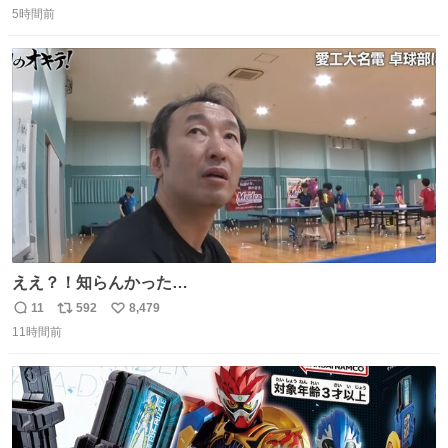
東海道新幹線。寝台列車じゃないのに、朝まで新幹線とい
5時間前
信
ポ
い
う、なんだか特別体験😉 #TRAINTRIP #東海道ルミエール
数
ス
ね
エクスプレス
ト
数
数
ええ？！知らんかった…
11
592
8,479
返
リ
い
11時間前
信
ポ
い
数
ス
ね
ト
数
数