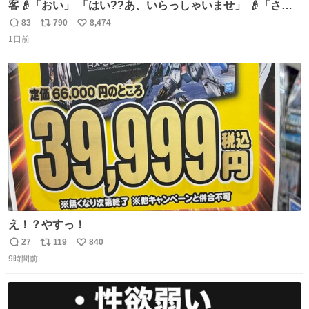
客👴「おい」 「はい??あ、いらっしゃいませ」 👴「さっ
きからずっと水出しっぱなしでもったいないだろ」 「静電
83
790
8,474
返
リ
い
気を逃がし、熱くなった地面の温度を下げ、引火事故の防
1日前
信
ポ
い
止の為必要な作業です」 👴「水不足の昨今にもったいない
数
ス
ね
ことをするな!!」 それでは歌います、聞いてください 「井
ト
数
数
戸水」
え！？やすっ！
27
119
840
返
リ
い
9時間前
信
ポ
い
数
ス
ね
ト
数
数