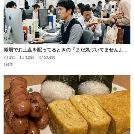
職場でお土産を配ってるときの「まだ気づいてませんよ」
的な演技が毎回シンドい。
296
3,290
53,420
返
リ
い
1日前
信
ポ
い
数
ス
ね
ト
数
数