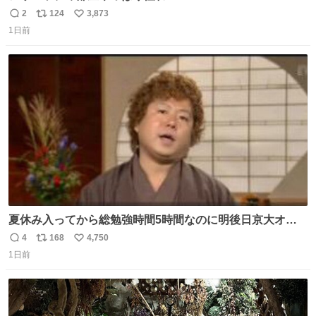
2
124
3,873
返
リ
い
1日前
信
ポ
い
数
ス
ね
ト
数
数
夏休み入ってから総勉強時間5時間なのに明後日京大オー
プンで今これ
4
168
4,750
返
リ
い
1日前
信
ポ
い
数
ス
ね
ト
数
数