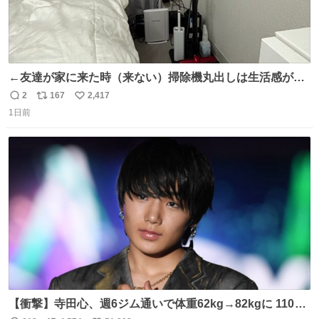
←友達が家に来た時（来ない）掃除機丸出しは生活感が出
てかっこ悪いなぁ →せや
2
167
2,417
返
リ
い
1日前
信
ポ
い
数
ス
ね
ト
数
数
【衝撃】寺田心、週6ジム通いで体重62kg→82kgに 110kg