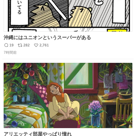
沖縄にはユニオンというスーパーがある
19
282
2,761
返
リ
い
7時間前
信
ポ
い
数
ス
ね
ト
数
数
アリエッティ部屋やっぱり憧れ