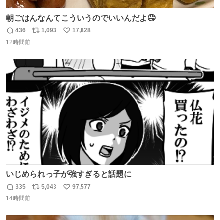
朝ごはんなんてこういうのでいいんだよ🤤
436
1,093
17,828
返
リ
い
12時間前
信
ポ
い
数
ス
ね
ト
数
数
いじめられっ子が強すぎると話題に
335
5,043
97,577
返
リ
い
14時間前
信
ポ
い
数
ス
ね