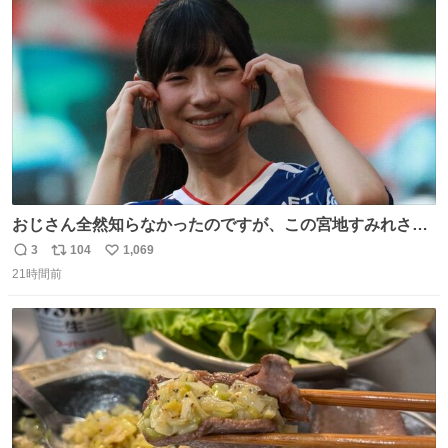
術館
ト
数
数
おじさん全然知らなかったのですが、この宮地すみれさん
（日向坂46）はマリサポだったのですね。 カメラ目線でに
3
104
1,069
返
リ
い
っこりしていただいたので撮影したものの、全然誰だか知
21時間前
信
ポ
い
りませんでした。 マリサポらしいのでこれからは名前覚え
数
ス
ね
ます！！
ト
数
数