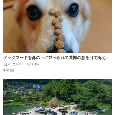
ト
数
数
ドッグフードを鼻の上に並べられて遺憾の意を目で訴えて
くるコーギー
2
268
4,362
返
リ
い
9時間前
信
ポ
い
数
ス
ね
ト
数
数