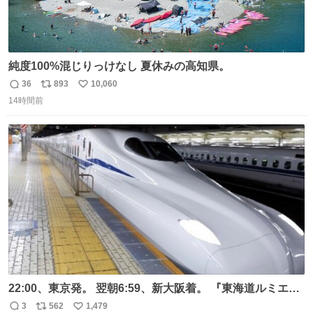
純度100%混じりっけなし 夏休みの高知県。
36
893
10,060
返
リ
い
14時間前
信
ポ
い
数
ス
ね
ト
数
数
22:00、東京発。 翌朝6:59、新大阪着。 『東海道ルミエー
ルエクスプレス』が今夜、初運行！ 岐阜羽島駅で夜を越す
3
562
1,479
返
リ
い