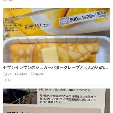
信
ポ
い
数
ス
ね
ト
数
数
セブンイレブンのシュガーバタークレープとえんがわの寿
司を探している人へ！ シュガーバタークレープは目黒、品
26
1,579
6,338
返
リ
い
川、蒲田、渋谷、川崎、横浜、鶴見、九州の一部エリア限
1日前
信
ポ
い
定商品で8月5日に発注が終了したため店舗に置いてあると
数
ス
ね
ころ少ないですが見つけたら即買いです🤩❣️
ト
数
数