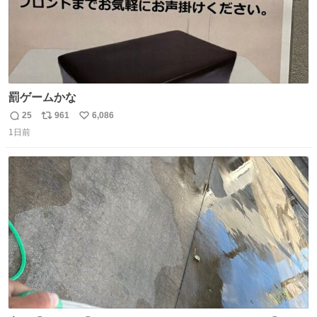
罰ゲームかな
25
961
6,086
返
リ
い
1日前
信
ポ
い
数
ス
ね
ト
数
数