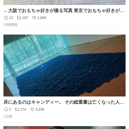
←大阪でおもちゃ好きが撮る写真 東京でおもちゃ好きが撮
る写真→
12
187
1,866
返
リ
い
10時間前
信
ポ
い
数
ス
ね
ト
数
数
床にあるのはキャンディー。 その総重量は亡くなった人と
同等の重さだそうです。 鑑賞者は一つ持ち帰れますが、亡
2
174
3,256
返
リ
い
くなった人の一部を持ち帰っているような感覚になりまし
1日前
信
ポ
い
た。 勇気を出して口に入れたら、ハッカ味😳✨ #ポーラ美
数
ス
ね