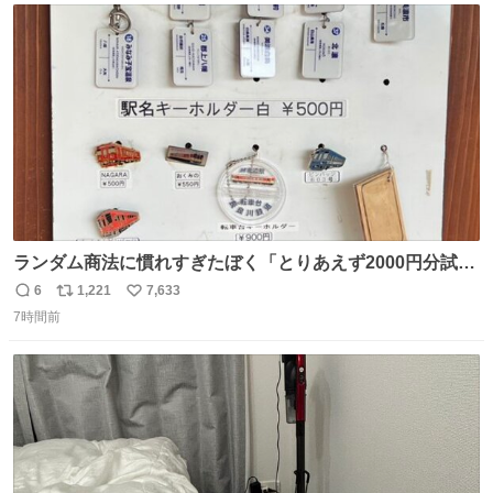
ト
数
数
ランダム商法に慣れすぎたぼく「とりあえず2000円分試し
てみるか…」 駅員さん「どれが欲しいの？」 ぼく「えっ
6
1,221
7,633
返
リ
い
良いんですか？」 駅員さん「何が…？？」 やっぱランダム
7時間前
信
ポ
い
って悪い文化だ
数
ス
ね
わ！！！！！！！！！！！！！！！！！！！！
ト
数
数