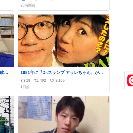
返
リ
い
いつ
僕は交換留学してた1年間で20カ国回ったけ
20時間前
 杉
ど、旅行先で必ずマグネットを買い、今は家
信
ポ
い
す。
の冷蔵庫に貼ってる。 交換留学が終わって1
数
ス
ね
いや
年経つけどそれぞれのマグネットを見る度に
ト
数
旅の思い出が鮮明によみがえります。
数
吹き
1981年に『Dr.スランプ アラレちゃん』が放
し、
映開始された直後の鳥山明さんと、小山茉美
18
402
2,165
返
リ
い
かく
さんです。
1日前
信
ポ
い
数
ス
ね
ト
数
数