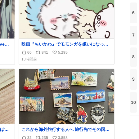
6
7
映画『ちいかわ』でモモンガを嫌いになった
人へ それでも愛される理由と可能性 kai-
60
841
5,295
返
リ
い
you.net/article/96186 『映画ちいかわ 人魚の
8
13時間前
島のひみつ』を3回観て、原作も追っている筆
信
ポ
い
者が、モモンガの名誉回復を試みようとする
数
ス
ね
記事です。ちいかわ初心者向けです🖊
ト
数
9
数
10
ぼこ
これから海外旅行する人へ 旅行先でその国や
スト
都市を象徴する マグネットを買って欲しい。
32
235
3,858