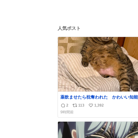
人気ポスト
薬飲ませたら枕奪われた かわいい知能
2
113
1,392
返
リ
い
9時間前
信
ポ
い
数
ス
ね
ト
数
数