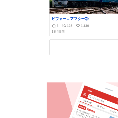
ビフォー→アフター②
3
125
1,130
返
リ
い
18時間前
信
ポ
い
数
ス
ね
ト
数
数