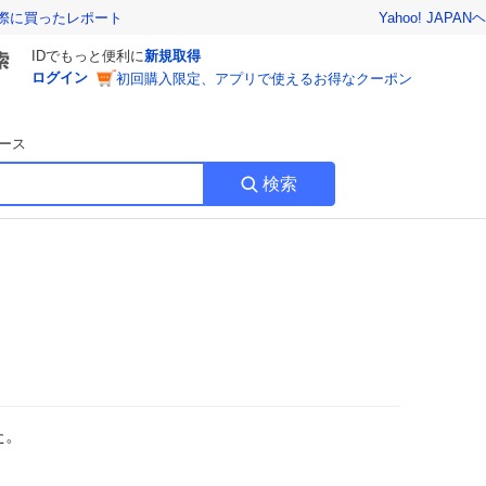
Yahoo! JAPAN
ヘ
実際に買ったレポート
IDでもっと便利に
新規取得
ログイン
初回購入限定、アプリで使えるお得なクーポン
ース
検索
た。