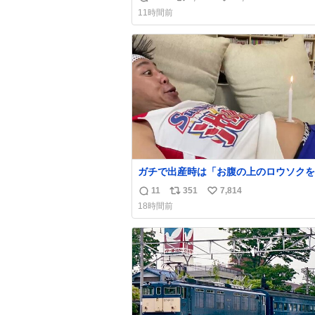
返
リ
い
ぼこぼこ自分じゃなくて！これで第二波
11時間前
でもいけます！！！✌️いやーほっとした！
信
ポ
い
床を採用しようとしている方々へ忠告で
数
ス
ね
杉床は乾燥パスタに負けます。豆腐くら
ト
数
わやわです。
数
ガチで出産時は「お腹の上のロウソクを
消さんとするサンシャイン池崎」だった
11
351
7,814
返
リ
い
お産後の股裂け状態でのトイレは「とに
18時間前
明るい安村の体勢」が1番楽
信
ポ
い
数
ス
ね
ト
数
数