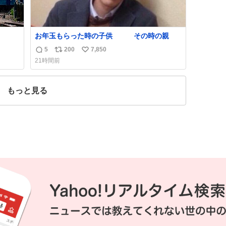
お年玉もらった時の子供 その時の親
5
200
7,850
返
リ
い
21時間前
信
ポ
い
数
ス
ね
ト
数
もっと見る
数