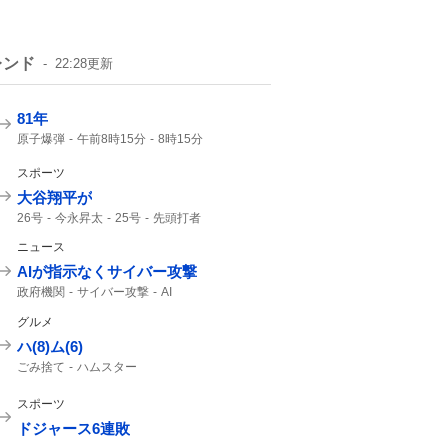
レンド
22:28
更新
81年
原子爆弾
午前8時15分
8時15分
戦争をしない
スポーツ
大谷翔平が
26号
今永昇太
25号
先頭打者
ドジャース
OPS
大谷翔平
2本目
23度
ニュース
今永
69勝
ホームラン
AIが指示なくサイバー攻撃
政府機関
サイバー攻撃
AI
グルメ
ハ(8)ム(6)
ごみ捨て
ハムスター
スポーツ
ドジャース6連敗