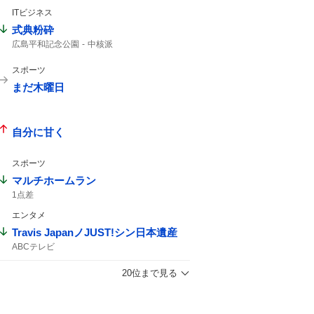
ITビジネス
式典粉砕
広島平和記念公園
中核派
スポーツ
まだ木曜日
自分に甘く
スポーツ
マルチホームラン
1点差
エンタメ
Travis JapanノJUST!シン日本遺産
ABCテレビ
20位まで見る