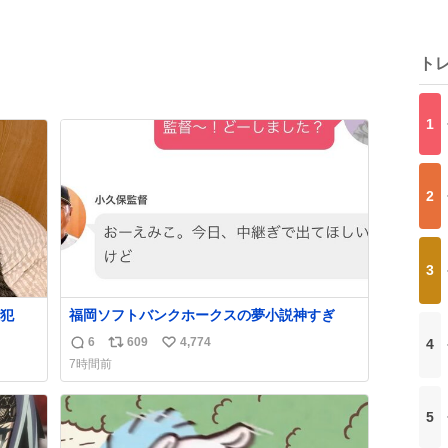
ト
1
2
3
犯
福岡ソフトバンクホークスの夢小説神すぎ
6
609
4,774
4
返
リ
い
7時間前
信
ポ
い
数
ス
ね
ト
数
5
数