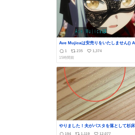
Ave Mujicaは安売りをいたしません() Ave
Mujicaの世界観が壊れてしまいますわ()
1
235
1,374
返
リ
い
15時間前
信
ポ
い
数
ス
ね
ト
数
数
やりました！夫がパスタを落として杉床
ぼこしました！よかったーーー！ファー
194
1,119
12,077