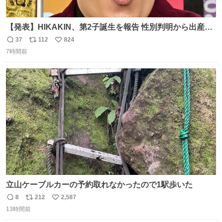
【発表】HIKAKIN、第2子誕生を報告 性別判明から出産ま
で半年以上の記録を公開
37
112
824
返
リ
い
news.livedoor.com/article/detail… HIKAKINが9日、
7時間前
信
ポ
い
YouTubeチャンネルを更新し、第2子となる男児が誕生し
数
ス
ね
たことを報告。「てんやわんやの半年間でしたが、命がけ
ト
数
数
で頑張ってくれた妻には感謝しかありません」と記した。
立山ケーブルカーの予約取れなかったので1駅歩いた
8
212
2,587
返
リ
い
13時間前
信
ポ
い