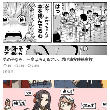
数
ス
ね
ト
数
数
男の子なら、一度は考えるアレ…🌎 #浦安鉄筋家族
16
159
2,248
返
リ
い
6時間前
信
ポ
い
数
ス
ね
ト
数
数