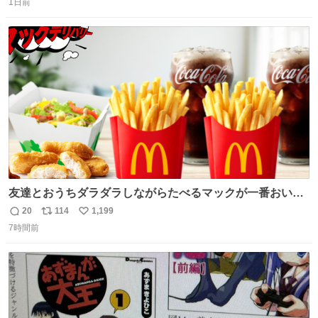
ジでこういうのでいいんだよ案件
1日前
信
ポ
い
数
ス
ね
ト
数
数
友達とおうちダラダラしながらたべるマックが一番おいし
い！
20
114
1,199
返
リ
い
7時間前
信
ポ
い
数
ス
ね
ト
数
数