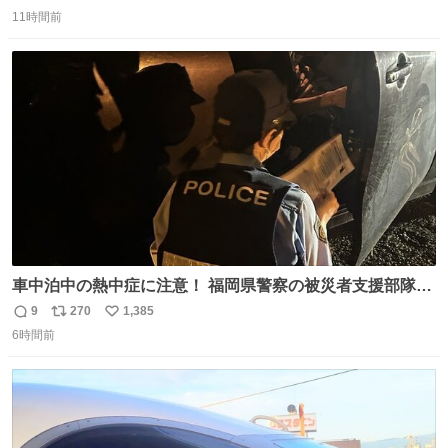
返
リ
い
11時間前
信
ポ
い
数
ス
ね
ト
数
数
車中泊中の熱中症に注意！ 福岡県警察の被災者支援部隊に
よる火の君文化センターと宇土市運動公園での活動の様子
9
270
1,385
返
リ
い
です。 一枚のチラシとひと声を。警察は、今日も被災地を
6時間前
信
ポ
い
回ります。
数
ス
ね
ト
数
数