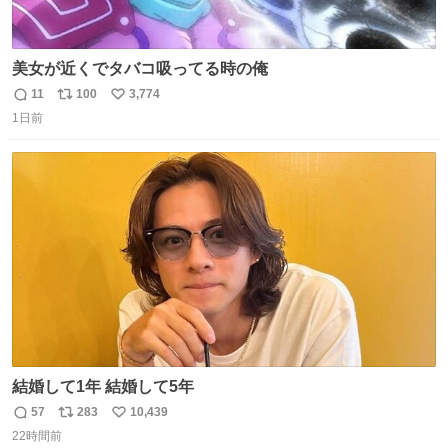
美女が近くでタバコ吸ってる時の俺
11
100
3,774
返
リ
い
1日前
信
ポ
い
数
ス
ね
ト
数
数
結婚して1年 結婚して5年
57
283
10,439
返
リ
い
22時間前
信
ポ
い