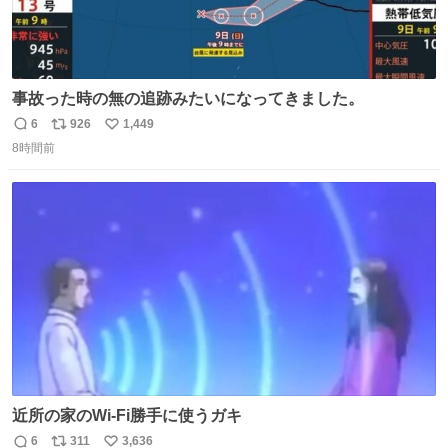
事故った時の無の追跡みたいになってきました。
6
926
1,449
返
リ
い
8時間前
信
ポ
い
数
ス
ね
ト
数
数
近所の家のWi-Fi勝手に使うガキ
6
311
3,636