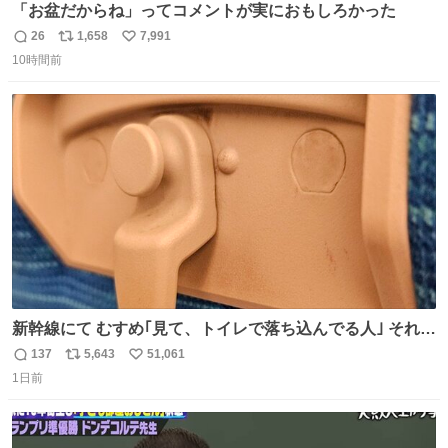
「お盆だからね」ってコメントが実におもしろかった
26
1,658
7,991
返
リ
い
10時間前
信
ポ
い
数
ス
ね
ト
数
数
新幹線にて むすめ｢見て、トイレで落ち込んでる人｣ それに
しか見えなくなった どうしてくれるんだ
137
5,643
51,061
返
リ
い
1日前
信
ポ
い
数
ス
ね
ト
数
数