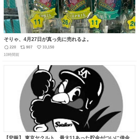
そりゃ、4月27日が真っ先に売れるよ。
220
907
33,150
返
リ
い
10時間前
信
ポ
い
数
ス
ね
ト
数
数
【悲報】 東京ヤクルト、最大11あった貯金がついに借金2