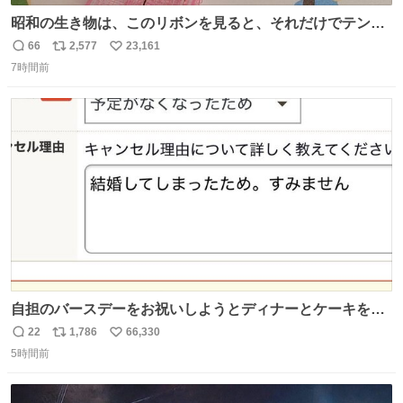
昭和の生き物は、このリボンを見ると、それだけでテンシ
ョンが上がるのである。
66
2,577
23,161
返
リ
い
7時間前
信
ポ
い
数
ス
ね
ト
数
数
自担のバースデーをお祝いしようとディナーとケーキを予
約していたにも関わらず、当の本人がご結婚なさったので
22
1,786
66,330
返
リ
い
泣く泣くキャンセルした可哀想な重岡担を見かけたら私で
5時間前
信
ポ
い
す
数
ス
ね
ト
数