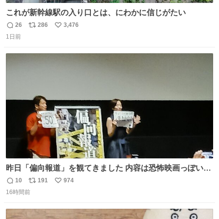
これが新幹線駅の入り口とは、にわかに信じがたい
26
286
3,476
返
リ
い
1日前
信
ポ
い
数
ス
ね
ト
数
数
昨日「偏向報道」を観てきました 内容は恐怖映画っぽいの
かと思ってましたが きちんとエンタメ映画でした。 伏線回
10
191
974
返
リ
い
収もあり、小さい笑いもあり、爽快感もある満足 びっくり
16時間前
信
ポ
い
したのが客層高年齢層だった、この映画ってテレビとか新
数
ス
ね
聞で取り上げてないのにこれだけネットを駆使してる方多
ト
数