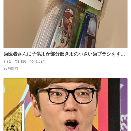
歯医者さんに子供用か部分磨き用の小さい歯ブラシをすす
められたので今日から私の歯ブラシこれ
1
116
1,624
返
リ
い
23時間前
信
ポ
い
数
ス
ね
ト
数
数