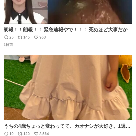
朗報！！朗報！！ 緊急速報やで！！！ 死ぬほど大事だから
何度でも言います。 日本人の皆さん、これをよく見てくだ
25
145
963
返
リ
い
さい。 ゾッとしました！！
1日前
信
ポ
い
数
ス
ね
ト
数
数
うちの4歳ちょっと変わってて、カオナシが大好き。1週間
前からおねだりされてたカオナシの靴下をドングリ共和国
10
120
8,564