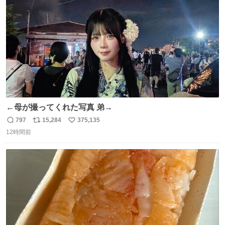
数
←母が撮ってくれた写真 弟→
797
15,284
375,135
返
リ
い
12時間前
信
ポ
い
数
ス
ね
ト
数
数