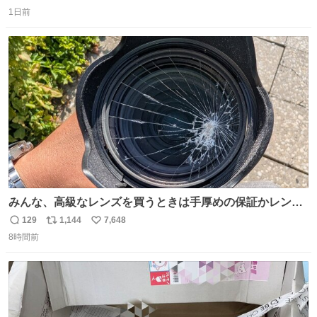
返
リ
い
で発見したものの大人用のみ。履けなくてもいいから買い
1日前
信
ポ
い
たいとのことで、仕方なく購入。 すぐにベンチで履きだし
数
ス
ね
て、このあとホテルビュッフェだったのにこれ。 ←購入
ト
数
数
前 購入後→
みんな、高級なレンズを買うときは手厚めの保証かレンズ
保護フィルターをちゃんと付けておくんだぞ、お兄さんと
129
1,144
7,648
返
リ
い
の約束だぞ…😭 涙で画面が見えない…
8時間前
信
ポ
い
数
ス
ね
ト
数
数