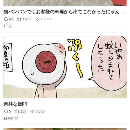
猫バンバンでもお客様の車両から出てこなかったにゃんこ
🐈 救出しようとした工場長が腕を引っ掻かれ、ぱんぱんに
42
1,072
10,089
返
リ
い
膨れ上がり、傷だらけ血だらけになりながらも何とか救出
1日前
信
ポ
い
したこの子はその後、工場長の家の子になりました😌💕
数
ス
ね
ト
数
数
素朴な疑問
5
258
5,665
返
リ
い
11時間前
信
ポ
い
数
ス
ね