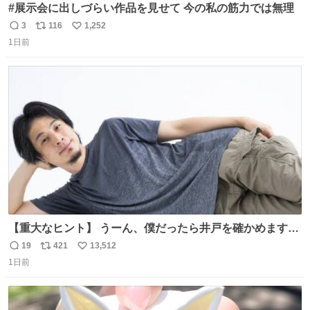
#展示会に出しづらい作品を見せて 今の私の筋力では無理
3
116
1,252
返
リ
い
1日前
信
ポ
い
数
ス
ね
ト
数
数
【重大なヒント】 うーん、僕だったら井戸を確かめますけ
どね
19
421
13,512
返
リ
い
1日前
信
ポ
い
数
ス
ね
ト
数