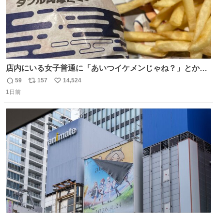
店内にいる女子普通に「あいつイケメンじゃね？」とか
「スマホの持ち方きもw」とか大声で騒いでて怖い
59
157
14,524
返
リ
い
1日前
信
ポ
い
数
ス
ね
ト
数
数