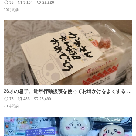
38
3,104
22,226
返
リ
い
10時間前
信
ポ
い
数
ス
ね
ト
数
数
26才の息子、近年行動援護を使ってお出かけをよくする 親
との外出はもう嫌らしい。 中身は小学生位なのに小癪な😅
76
468
25,480
返
リ
い
昨日は夜のショッピングモールに行った 先に寝といてよ❗
20時間前
信
ポ
い
と何度も何度も言い残して。 起きたら冷蔵庫に… ああ、こ
数
ス
ね
れ買いに行ってくれたんだ…😭
ト
数
数