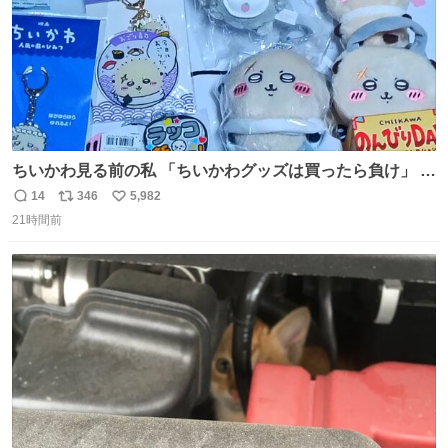
ちいかわ見る前の私 「ちいかわグッズは買ったら負け」 今
「  ︎︎ ︎︎ 」
14
346
5,982
返
リ
い
21時間前
信
ポ
い
数
ス
ね
ト
数
数