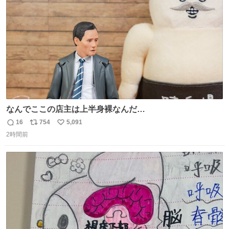
数
い 変わるぞ日本
なんでここの店主は上半身裸なんだ…
16
754
5,091
返
リ
い
2時間前
信
ポ
い
数
ス
ね
ト
数
数