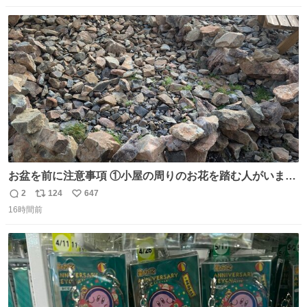
数
ス
ね
ト
数
数
お盆を前に注意事項 ①小屋の周りのお花を踏む人がいま
す。石で囲うと踏む人は減りましたがストックで差す人が
2
124
647
返
リ
い
います。よく見て下さい。②小屋の前の水は手洗い用で
16時間前
信
ポ
い
す。水筒とかに入れないで下さい。3000mの小屋で水が無
数
ス
ね
料の小屋などありません。そもそも天水なので飲めませ
ト
数
数
ん。続く