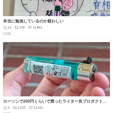
本当に勉強しているのか疑わしい
12
738
11,863
返
リ
い
1日前
信
ポ
い
数
ス
ね
ト
数
数
ローソンで200円くらいで買ったライター良プロダクトだ
これ 質感めっちゃ良い ガス充填とフリント交換もできてマ
1
1,123
12,351
返
リ
い