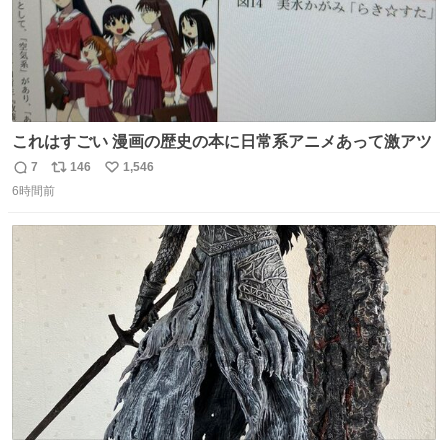
これはすごい 漫画の歴史の本に日常系アニメあって激アツ
7
146
1,546
返
リ
い
6時間前
信
ポ
い
数
ス
ね
ト
数
数