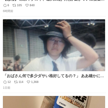
桁の10に到達… 6月以降は借金20オーバーととんでもない
6
105
840
返
リ
い
失速ぶりを見せています。
6時間前
信
ポ
い
数
ス
ね
ト
数
数
「おばさん何で多少ダサい格好してるの？」 ああ確かに多
少ダサいな。君達が大人になる時にはこんな格好しなくて
12
114
1,368
返
リ
い
済むと良いな
1日前
信
ポ
い
数
ス
ね
ト
数
数