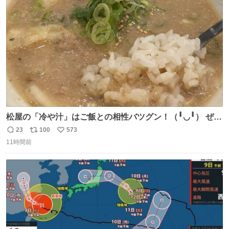
ト
数
数
松屋の「冷や汁」はご飯との相性バツグン！（╹◡╹） ぜ
ひ、定食には冷や汁をプラスして、ライスは大盛または特
23
100
573
返
リ
い
盛にして、冷や汁にご飯をインしてお召し上がりくださ
11時間前
信
ポ
い
い！！ 冷や汁・ライス・生野菜がセットになった、冷や汁
数
ス
ね
とご飯を食べるためのメニューもご用意しております！☀️
ト
数
数
#松屋 #冷や汁