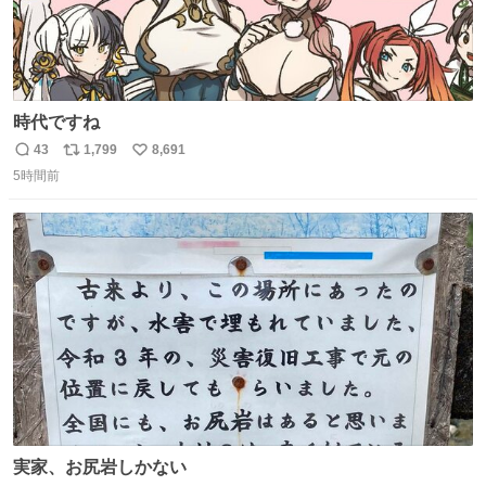
時代ですね
43
1,799
8,691
返
リ
い
5時間前
信
ポ
い
数
ス
ね
ト
数
数
実家、お尻岩しかない