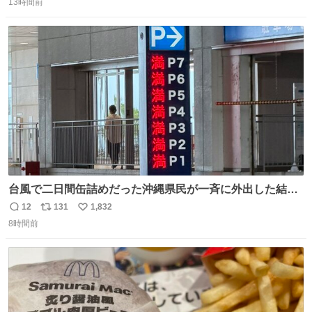
13時間前
信
ポ
い
数
ス
ね
ト
数
数
台風で二日間缶詰めだった沖縄県民が一斉に外出した結
果、パルコの駐車場フル満車🤣
12
131
1,832
返
リ
い
8時間前
信
ポ
い
数
ス
ね
ト
数
数