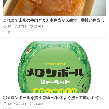
これまで山形の牛肉どまん中弁当が人生で一番旨い弁当だ
ったのだが、それを遥かに超える弁当発見。 個人的に駅弁
28
1,783
10,617
返
リ
い
＆空弁ランキングぶっち切りで首位を独走しているお弁当
1日前
信
ポ
い
です🥹 福岡空港＆博多駅で購入可🍱 博多駅界隈にステイさ
数
ス
ね
れてるクルーの方は駅での購入が断然オススメです👍 #え
ト
数
数
んがわ明太寿司
①メロンボールを買う ②食べる ③よく洗って乾かす ④か
わいい
12
2,161
17,305
返
リ
い