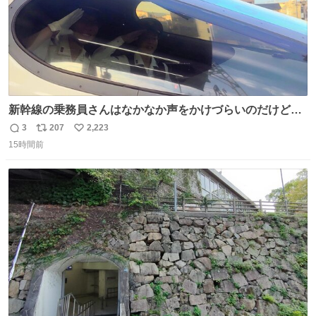
新幹線の乗務員さんはなかなか声をかけづらいのだけど😅
ルミエールの運転士さん、運転台にカメラマン向けたらお
3
207
2,223
返
リ
い
二人で敬礼🫡✨ 暗くて上手く撮れないなぁ…な顔してた
15時間前
信
ポ
い
ら、わざわざ車外に出て来てくださり✨ 「フリー素材なの
数
ス
ね
で載せて大丈夫です！」と自ら言ってくださる親切気さく
ト
数
数
なS運転士さん感謝