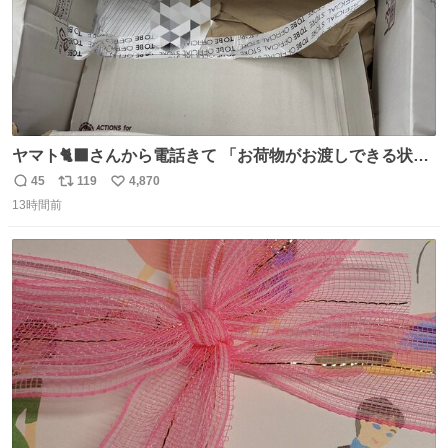
ヤマト🐈‍⬛さんから電話きて 「お荷物がお渡しできる状況
でない程潰れてまして」って えっ😳 見に行くとこの状態
45
119
4,870
返
リ
い
😭 海渡ってくる時に潰れたっぽい 「一旦戻して新しいの
13時間前
信
ポ
い
送ってもらいます」みたいに言ってたから 在庫ないし💦 っ
数
ス
ね
て事で中身無事だったから連れて帰って来た😅 壊れる物な
ト
数
数
くて良かった