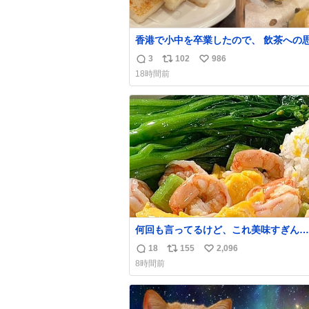
香港で小中を卒業したので、 飲茶への
れが強い。 常に現地の味を探している。 横浜
3
102
986
返
リ
い
中華街まで行き、店を厳選すれば流石に
18時間前
えるけど、もっと近場で気軽に行ける店
信
ポ
い
いか。 代々木にあった。 多少違うかなという
数
ス
ね
のもあったけど、 総合的には満足。
ト
数
数
何回も言ってるけど、これ美味すぎん
の！！！低カロリーで満足感エグいから
18
155
2,096
返
リ
い
食べてる😭
8時間前
信
ポ
い
数
ス
ね
ト
数