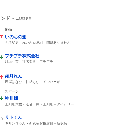
レンド
13:03
更新
動物
いのちの党
党名変更
れいわ新選組
問題ありません
いのち
れいわ
プチプチ株式会社
川上産業
社名変更
プチプチ
如月れん
蝶屋はなび
甘結もか
メンバーが
アンバサダー就任
アンバサダー
スポーツ
神川畑
上川畑大悟
走者一掃
上川畑
タイムリー
リトくん
キリンちゃん
新衣装お披露目
新衣装