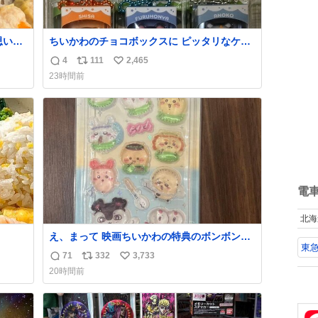
思い入
ちいかわのチョコボックスに ピッタリなケー
スやっと見つかった😭
4
111
2,465
返
リ
い
出会
23時間前
はな
信
ポ
い
数
ス
ね
ト
数
数
電
北海
え、まって 映画ちいかわの特典のボンボンド
東
一生
ロップシール もうメルカリにでてるやん #ち
71
332
3,733
返
リ
い
いかわ
20時間前
信
ポ
い
数
ス
ね
ト
数