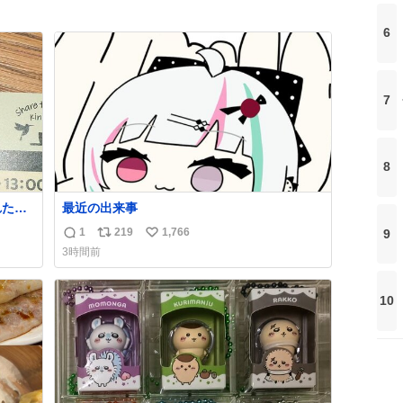
6
7
8
れたん
最近の出来事
れてな
1
219
1,766
9
返
リ
い
3時間前
信
ポ
い
数
ス
ね
ト
数
10
数