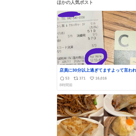
ほかの人気ポスト
店員に30分以上過ぎてますよって言わ
だけど、なんかヲレ13秒しか滞在許さ
53
371
16,016
返
リ
い
かったっぽい え？なんで？
8時間前
信
ポ
い
数
ス
ね
ト
数
数