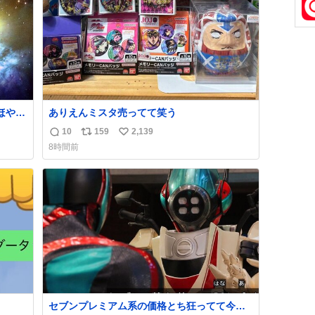
数
ほや赤
ありえんミスタ売ってて笑う
をワンオ
10
159
2,139
返
リ
い
8時間前
信
ポ
い
クミ
数
ス
ね
ないし
ト
数
数
セブンプレミアム系の価格とち狂ってて今こ