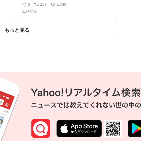
れ
8
157
1,748
返
リ
い
21時間前
信
ポ
い
数
ス
ね
ト
数
もっと見る
数