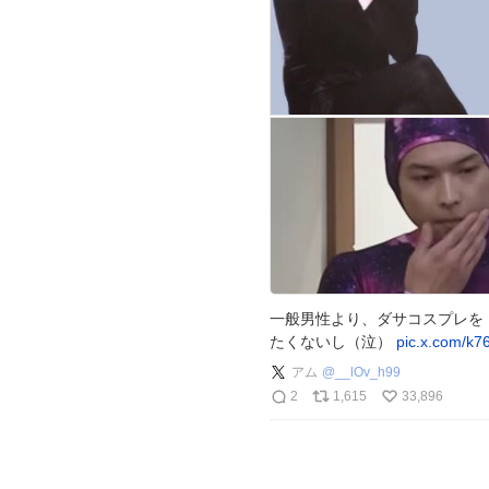
一般男性より、ダサコスプレを
たくないし（泣）
pic.x.com/k
アム
@
__lOv_h99
2
1,615
33,896