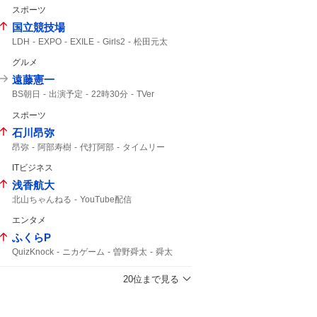
スポーツ
国立競技場
LDH
EXPO
EXILE
Girls2
松田元太
グルメ
遠藤憲一
BS朝日
出演予定
22時30分
TVer
出演いたします
リクエスト
スポーツ
石川昂弥
昂弥
阿部寿樹
代打阿部
タイムリー
ヤクルト
ITビジネス
浅香航大
北山ちゃんねる
YouTube配信
エンタメ
ふくらP
QuizKnock
ニカゲーム
曽野舜太
舜太
M!LK
20位まで見る