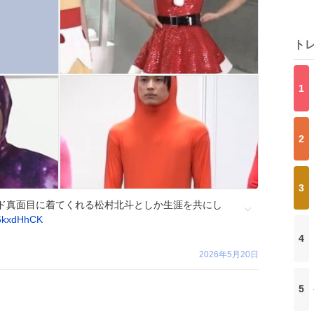
ト
1
2
3
ド真面目に着てくれる松村北斗としか生涯を共にし
76kxdHhCK
4
2026年5月20日
5