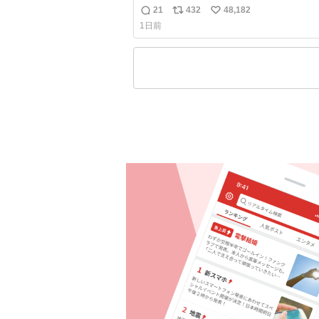
21
432
48,182
返
リ
い
1日前
信
ポ
い
数
ス
ね
ト
数
数