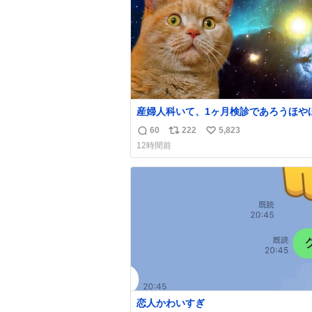
数
産婦人科いて、1ヶ月検診であろうほや
ちゃん👩‍🍼と推定2,3歳の女の子👧🏻
60
222
5,823
返
リ
い
ペで連れてるママがいるのだけども 女の子ず
12時間前
っとママの側から離れない…⁉️ 手を繋がなくて
信
ポ
い
もうろちょろしないしママが歩いたらピ
数
ス
ね
ンみたいにﾄﾃﾄﾃついてってるし逃走し
ト
数
脱走しないし逃げないし走ら文字数
数
恋人かわいすぎ