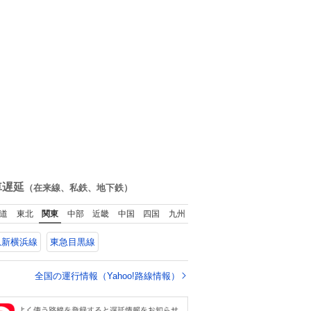
車遅延
（在来線、私鉄、地下鉄）
道
東北
関東
中部
近畿
中国
四国
九州
急新横浜線
東急目黒線
全国の運行情報（Yahoo!路線情報）