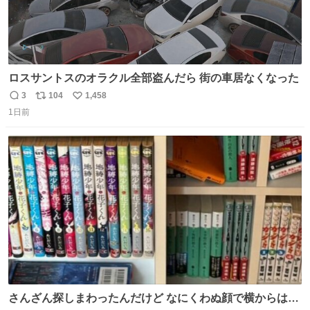
ロスサントスのオラクル全部盗んだら 街の車居なくなった
3
104
1,458
返
リ
い
1日前
信
ポ
い
数
ス
ね
ト
数
数
さんざん探しまわったんだけど なにくわぬ顔で横からはえ