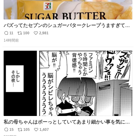
バズってたセブンのシュガーバタークレープうますぎて
7NOWで買い溜め🛒💭
11
100
2,981
返
リ
い
14時間前
信
ポ
い
数
ス
ね
ト
数
数
私の母ちゃんはボーっとしていてあまり細かい事を気にし
ません。優秀な人の多い現代の価値観から見ると、あまり
15
105
1,407
返
リ
い