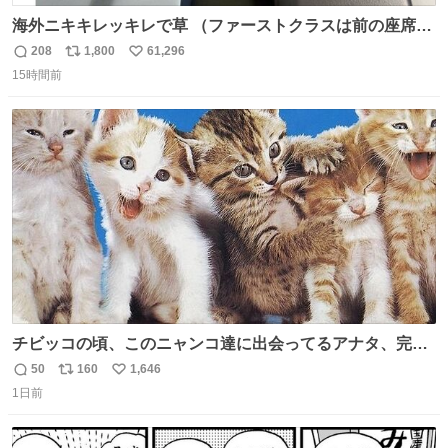
海外ニキキレッキレで草 （ファーストクラスは前の座席で
あるため）
208
1,800
61,296
返
リ
い
15時間前
信
ポ
い
数
ス
ね
ト
数
数
チビッコの頃、このニャンコ達に出会ってるアナタ、完全
なる同世代（笑） #70年代 #80年代 #昭和レトロ
50
160
1,646
返
リ
い
1日前
信
ポ
い
数
ス
ね
ト
数