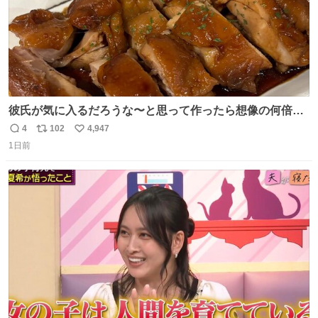
彼氏が気に入るだろうな〜と思って作ったら想像の何倍も
美味しい美味しい言ってくれて嬉しい
4
102
4,947
返
リ
い
1日前
信
ポ
い
数
ス
ね
ト
数
数