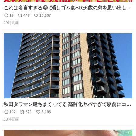
これは名言すぎる😂 (消しゴム食べた6歳の弟を思い出しな
がら)
19
448
10,667
返
リ
い
19時間前
信
ポ
い
数
ス
ね
ト
数
数
秋田タワマン建ちまくってる 高齢化ヤバすぎて駅前にコン
パクトシティつくって高齢者を住ませる考えらしい 病院も
102
671
6,186
返
リ
い
全部駅前にある
13時間前
信
ポ
い
数
ス
ね
ト
数