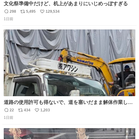
文化祭準備中だけど、机上があまりにいじめっぽすぎる
298
5,495
129,534
返
リ
い
1日前
信
ポ
い
数
ス
ね
ト
数
数
道路の使用許可も得ないで、道を塞いだまま解体作業して
る。 写真を撮ろうとしたら「勝手に写真撮るな馬鹿野郎」
22
434
1,203
返
リ
い
と罵倒されるなど。
1日前
信
ポ
い
数
ス
ね
ト
数