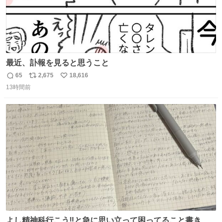
最近、訃報を見ると思うこと
65
2,675
18,616
返
リ
い
13時間前
信
ポ
い
数
ス
ね
ト
数
数
よし精神科行こう‼️と急に思い立って困ってること書き出