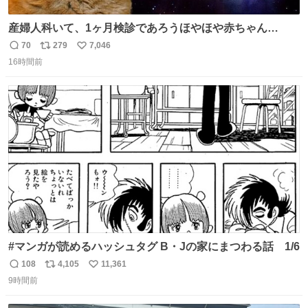
産婦人科いて、1ヶ月検診であろうほやほや赤ちゃん👩‍🍼
と推定2,3歳の女の子👧🏻をワンオペで連れてるママがいる
70
279
7,046
返
リ
い
のだけども 女の子ずっとママの側から離れない…⁉️ 手を繋
16時間前
信
ポ
い
がなくてもうろちょろしないしママが歩いたらピクミンみ
数
ス
ね
たいにﾄﾃﾄﾃついてってるし逃走しないし脱走しないし逃げ
ト
数
数
ないし走ら文字数
#マンガが読めるハッシュタグ B・Jの家にまつわる話 1/6
108
4,105
11,361
返
リ
い
9時間前
信
ポ
い
数
ス
ね