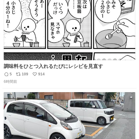
数
調味料をひとつ入れるたびにレシピを見直す
5
109
914
返
リ
い
6時間前
信
ポ
い
数
ス
ね
ト
数
数