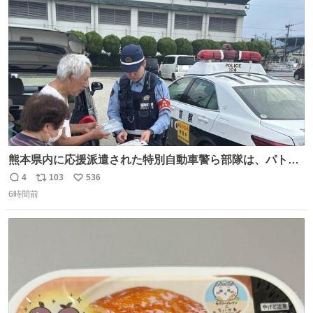
ト
数
数
熊本県内に応援派遣された特別自動車警ら部隊は、パトロ
ールを通じて車中泊者への声掛けも行っています。写真
4
103
536
返
リ
い
は、福岡県警察の特別自動車警ら部隊が八代警察署管内の
6時間前
信
ポ
い
車中泊者に対して、熱中症について注意喚起する様子で
数
ス
ね
す。こまめな水分・塩分補給を行ってください。 #令和８
ト
数
数
年熊本地震 #福岡県警察