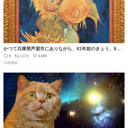
かつて兵庫県芦屋市にありながら、81年前のきょう、8月6
日の阪神大空襲の折に残念ながら焼失した、 #ゴッホ の幻
9
1,171
4,088
返
リ
い
の「 #ヒマワリ 」。 当館は、東京都にある武者小路実篤記
12時間前
信
ポ
い
念館にご協力いただき、当時発行されたカラー印刷画集よ
数
ス
ね
り陶板で原寸大に再現し、2014年より展示しています。 #
ト
数
数
大塚国際美術館