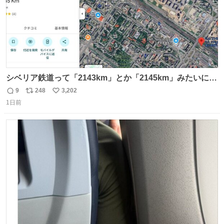
シベリア鉄道って「2143km」とか「2145km」みたいに、
モスクワからの距離名そのままの駅名があるんですね。
9
248
3,202
返
リ
い
1日前
信
ポ
い
数
ス
ね
ト
数
数