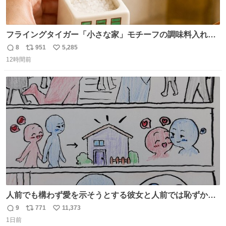
フライングタイガー「小さな家」モチーフの調味料入れ、
並べれば“デンマークの街並み”に ピンク・グリーン・テラ
8
951
5,285
返
リ
い
コッタの全9種 - fashion-press.net/news/149552
12時間前
信
ポ
い
数
ス
ね
ト
数
数
人前でも構わず愛を示そうとする彼女と人前では恥ずかし
いけど彼女を死ぬほど愛している彼氏 同士いませんか✋️
9
771
11,373
返
リ
い
1日前
信
ポ
い