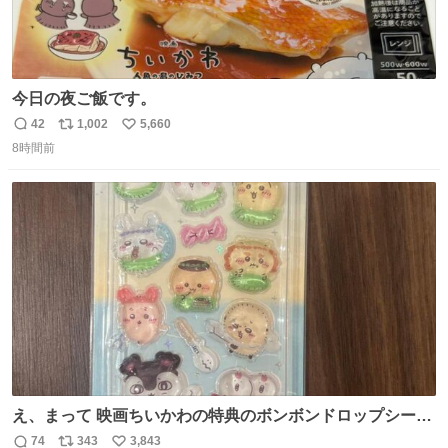
今日の夜ご飯です。
42
1,002
5,660
返
リ
い
8時間前
信
ポ
い
数
ス
ね
ト
数
数
え、まって 映画ちいかわの特典のボンボンドロップシール
もうメルカリにでてるやん #ちいかわ
74
343
3,843