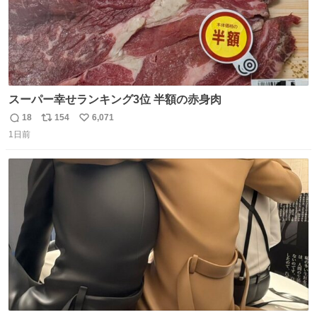
スーパー幸せランキング3位 半額の赤身肉
18
154
6,071
返
リ
い
1日前
信
ポ
い
数
ス
ね
ト
数
数