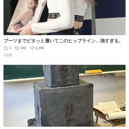
ブーツまでピタッと履いてこのヒップライン…強すぎる。
4
100
2,396
返
リ
い
1日前
信
ポ
い
数
ス
ね
ト
数
数