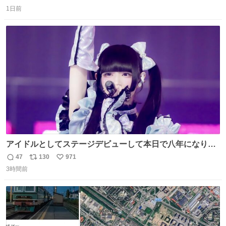
返
リ
い
1日前
信
ポ
い
数
ス
ね
ト
数
数
アイドルとしてステージデビューして本日で八年になりま
した。これからもここに居続けられますように❤︎
47
130
971
返
リ
い
3時間前
信
ポ
い
数
ス
ね
ト
数
数