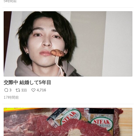
優秀な母親ではないかもしれません。でも、だからこそ、
5時間前
信
ポ
い
私はそういう母親が大好きです。今も昔もすごくリラック
数
ス
ね
スします。「優秀」と「良い」は別なんですよね。 1/2
ト
数
数
交際中 結婚して5年目
3
111
4,716
返
リ
い
17時間前
信
ポ
い
数
ス
ね
ト
数
数