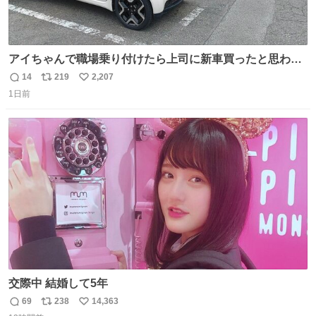
アイちゃんで職場乗り付けたら上司に新車買ったと思われ
たの嬉しすぎる。 20年落ちの車もやりようによっては新車
14
219
2,207
返
リ
い
っぽく見えるってことよ。 令和の車の横に並べても違和感
1日前
信
ポ
い
ない平成18年式です。
数
ス
ね
ト
数
数
交際中 結婚して5年
69
238
14,363
返
リ
い