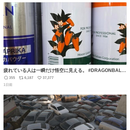
数
ス
ね
ト
数
数
疲れている人は一瞬だけ悟空に見える。 #DRAGONBALL
#ドラゴンボール
355
6,187
37,377
返
リ
い
1日前
信
ポ
い
数
ス
ね
ト
数
数