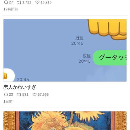
てた
27
1,722
16,216
返
リ
い
19時間前
信
ポ
い
数
ス
ね
ト
数
数
恋人かわいすぎ
23
531
57,655
返
リ
い
1日前
信
ポ
い
数
ス
ね
ト
数
数