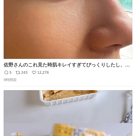
数
佐野さんのこれ見た時肌キレイすぎてびっくりしたし、や
はりアイドルって体型･肌管理すごすぎる
5
243
12,276
返
リ
い
9時間前
信
ポ
い
数
ス
ね
ト
数
数