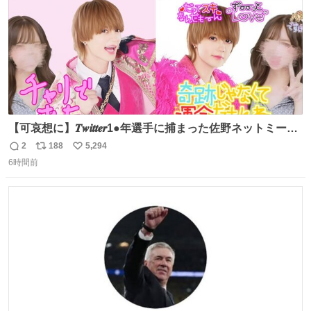
【可哀想に】𝑻𝒘𝒊𝒕𝒕𝒆𝒓1●年選手に捕まった佐野ネットミーム
勇斗さんのコラボプリ
2
188
5,294
返
リ
い
6時間前
信
ポ
い
数
ス
ね
ト
数
数