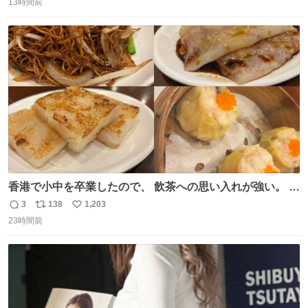
13時間前
信
ポ
い
数
ス
ね
ト
数
数
香港で小中を卒業したので、 飲茶への思い入れが強い。 常
に現地の味を探している。 横浜中華街まで行き、店を厳選
3
138
1,203
返
リ
い
すれば流石に出会えるけど、もっと近場で気軽に行ける店
23時間前
信
ポ
い
はないか。 代々木にあった。 多少違うかなというのもあっ
数
ス
ね
たけど、 総合的には満足。
ト
数
数