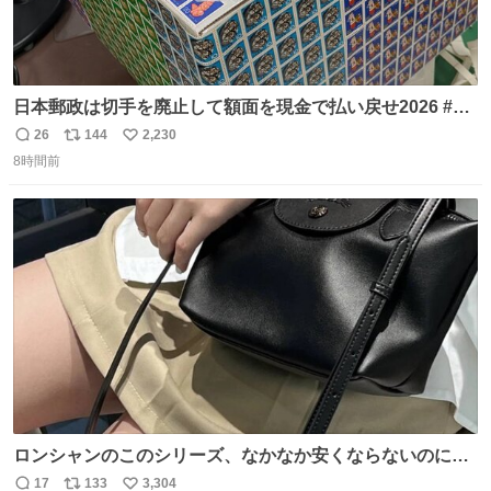
日本郵政は切手を廃止して額面を現金で払い戻せ2026 #日
本郵政 @JapanPostHD_PR
26
144
2,230
返
リ
い
8時間前
信
ポ
い
数
ス
ね
ト
数
数
ロンシャンのこのシリーズ、なかなか安くならないのにセ
ール価格になってる🖤✨レザーなのが反則級にかわいい。
17
133
3,304