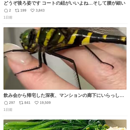
どうぞ後ろ姿です コートの紐がいいよね…そして腰が細い
2
199
3,843
返
リ
い
1日前
信
ポ
い
数
ス
ね
ト
数
数
飲み会から帰宅した深夜、マンションの廊下にいらっしゃ
ったオニヤンマ様 まさかこんな都会でお会いできるなんて
297
841
19,509
返
リ
い
思っておらず大興奮しております かっこよすぎる 指を差し
1日前
信
ポ
い
伸べると乗ってきてくれたのでひとまず一緒に帰宅しまし
数
ス
ね
たが、飛ばないということは弱っていらっしゃるのでしょ
ト
数
数