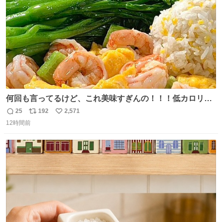
うか…素敵すぎる
何回も言ってるけど、これ美味すぎんの！！！低カロリー
で満足感エグいから一生食べてる😭
25
192
2,571
返
リ
い
12時間前
信
ポ
い
数
ス
ね
ト
数
数