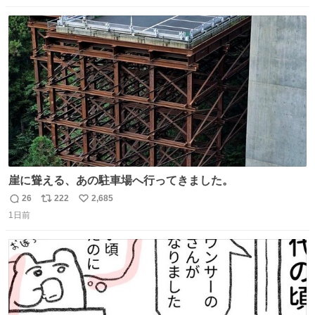
数
ス
ね
ト
数
数
崖に聳える、あの駐車場へ行ってきました。
26
222
2,685
返
リ
い
1日前
信
ポ
い
数
ス
ね
ト
数
数