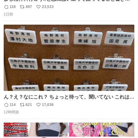
してたらペン止まらなくなってすごい勢いで埋まってワロ
118
497
23,533
返
リ
い
タ
1日前
信
ポ
い
数
ス
ね
ト
数
数
ん？え？なにこれ？ ちょっと待って、聞いてない これは販
売されているのもですか？
114
621
17,036
返
リ
い
12時間前
信
ポ
い
数
ス
ね
ト
数
数