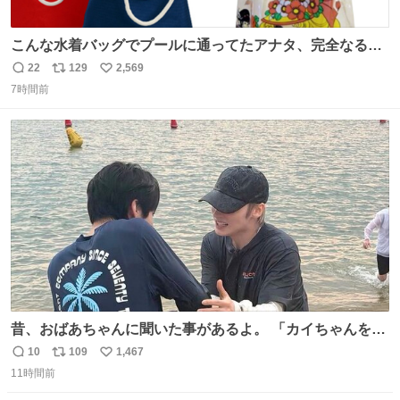
こんな水着バッグでプールに通ってたアナタ、完全なる同
世代（笑） #70年代 #80年代 #昭和レトロ
22
129
2,569
返
リ
い
7時間前
信
ポ
い
数
ス
ね
ト
数
数
昔、おばあちゃんに聞いた事があるよ。 「カイちゃんをい
じめると、アイツが海から上がって来るぞ。」って。
10
109
1,467
返
リ
い
11時間前
信
ポ
い
数
ス
ね