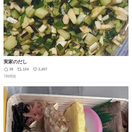
数
実家のだし
38
104
2,407
返
リ
い
7時間前
信
ポ
い
数
ス
ね
ト
数
数