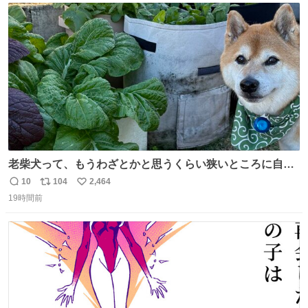
ト
数
数
老柴犬って、もうわざとかと思うくらい狭いところに自ら
はまりにいくじゃないですか？ 今朝ガーデニングしてる飼
10
104
2,464
返
リ
い
い主の間にはまってきて、最高に可愛かった♥️
19時間前
信
ポ
い
数
ス
ね
ト
数
数