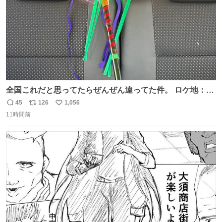
全国これだと思ってたらぜんぜん違ってた件。 ロケ地：広
島
45
126
1,056
返
リ
い
11時間前
信
ポ
い
数
ス
ね
ト
数
数