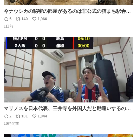
今ナウシカの秘密の部屋があるのは非公式の猫まち駅舎だ
けだもんね。本物が欲しいね
5
140
1,966
返
リ
い
1日前
信
ポ
い
数
ス
ね
ト
数
数
マリノスを日本代表、三井寺を外国人だと勘違いするのお
もろくて爽
2
101
1,844
返
リ
い
16時間前
信
ポ
い
数
ス
ね