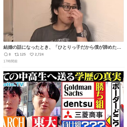
結婚の話になったとき、「ひとりっ子だから僕が諦めた瞬
間に一族が潰える」「死ぬとき1人とか嫌」だから結婚願
8
125
2,724
返
リ
い
望は"ある"って答えたものの、結局「（結婚は）向いてね
17時間前
信
ポ
い
ぇのかもしれない」で締める北山くん、きっといろいろ考
数
ス
ね
えて言葉を選んで、まるく収めてくれたんだなと思った
ト
数
数