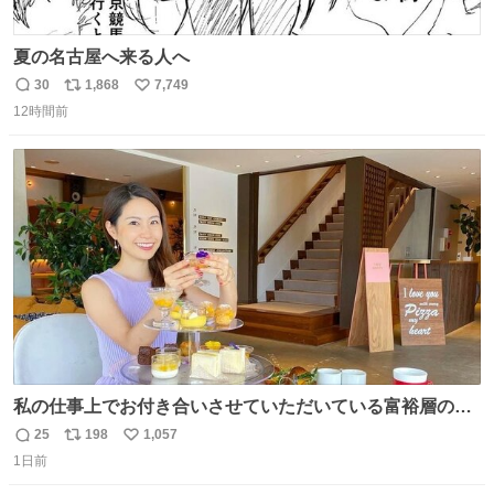
夏の名古屋へ来る人へ
30
1,868
7,749
返
リ
い
12時間前
信
ポ
い
数
ス
ね
ト
数
数
私の仕事上でお付き合いさせていただいている富裕層の社
長さん達は、こんな事しない。 こんな自慢は一切しない
25
198
1,057
返
リ
い
し、なんなら表に出てこない。 自分に自信がない半端モン
1日前
信
ポ
い
はブランドで自分を飾りキラキラ自慢をする。 #折田楓
数
ス
ね