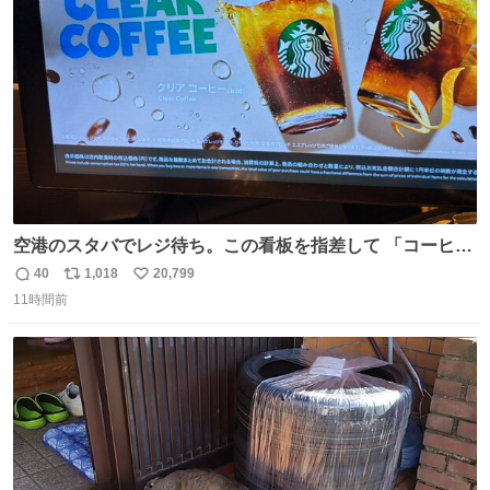
ト
数
数
空港のスタバでレジ待ち。この看板を指差して 「コーヒー
苦手な人コーヒー飲まないよ！」て叫び続けてる子供いて
40
1,018
20,799
返
リ
い
吹き出しそうwお母さんお疲れ様です。
11時間前
信
ポ
い
数
ス
ね
ト
数
数