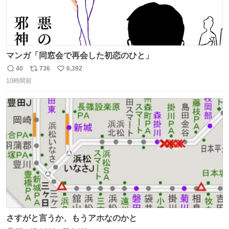
マンガ「同窓会で再会した初恋のひと」
40
736
6,392
返
リ
い
10時間前
信
ポ
い
数
ス
ね
ト
数
数
さすがと言うか、もうアホなのかと