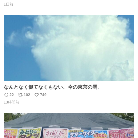
1日前
信
ポ
い
数
ス
ね
ト
数
数
なんとなく似てなくもない、今の東京の雲。
22
102
749
返
リ
い
13時間前
信
ポ
い
数
ス
ね
ト
数
数