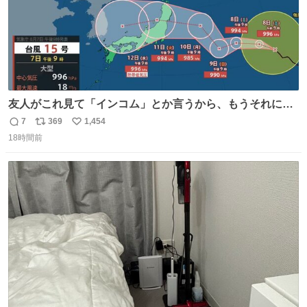
友人がこれ見て「インコム」とか言うから、もうそれにし
か見えなくなっちゃった。
7
369
1,454
返
リ
い
18時間前
信
ポ
い
数
ス
ね
ト
数
数