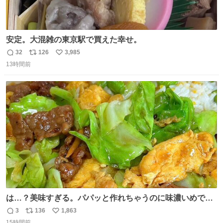
安定。大混雑の東京駅で買えた幸せ。
32
126
3,985
返
リ
い
13時間前
信
ポ
い
数
ス
ね
ト
数
数
は…？美味すぎる。パパッと作れちゃうのに味濃いめで満
足感エグいの天才だろ🥹
3
136
1,863
返
リ
い
15時間前