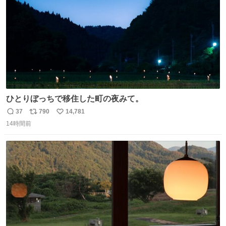
ひとりぼっちで移住した町の夜みて。
37
790
14,781
返
リ
い
14時間前
信
ポ
い
数
ス
ね
ト
数
数