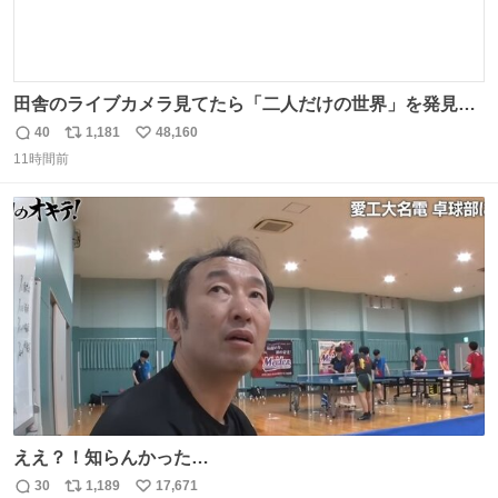
田舎のライブカメラ見てたら「二人だけの世界」を発見し
た
40
1,181
48,160
返
リ
い
11時間前
信
ポ
い
数
ス
ね
ト
数
数
ええ？！知らんかった…
30
1,189
17,671
返
リ
い