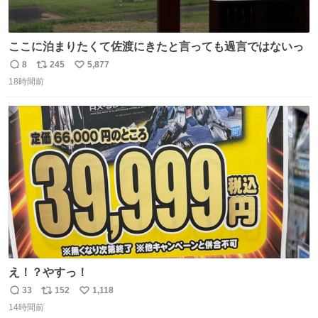
ここに泊まりたくて佐渡にきたと言っても過言ではないっ
8
245
5,877
返
リ
い
18時間前
信
ポ
い
数
ス
ね
ト
数
数
え！？やすっ！
33
152
1,118
返
リ
い
14時間前
信
ポ
い