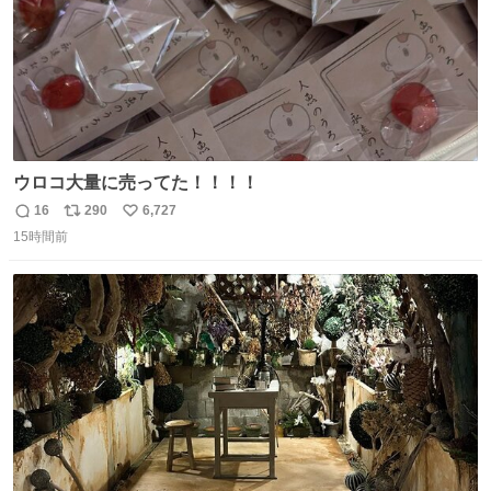
ウロコ大量に売ってた！！！！
16
290
6,727
返
リ
い
15時間前
信
ポ
い
数
ス
ね
ト
数
数