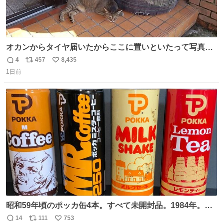
オカンからタイヤ届いたからここに置いといたって写真送
られてきたけど明らかに猫が邪魔くさそうな顔してて草
4
457
8,435
返
リ
い
1日前
信
ポ
い
数
ス
ね
ト
数
数
昭和59年頃のポッカ缶4本。すべて未開封品。1984年。P
マーク。昭和レトロ！
14
111
753
返
リ
い