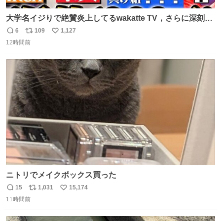
大学名イジりで絶賛炎上してるwakatte TV，さらに深刻な
問題はこっちでは？ ・都内の特定企業に入るのを極度に推
6
109
1,127
返
リ
い
奨し，それ以外の地域で堅実に生きるのを周縁化する ・恋
12時間前
信
ポ
い
愛にかまけ，「陽キャラ」として振る舞うのを極端に中心
数
ス
ね
化する ・院生が研究環境を求め他大学に移るのを批判する
ト
数
数
過去例↓
ニトリでメイクボックス買った
15
1,031
15,174
返
リ
い
11時間前
信
ポ
い
数
ス
ね