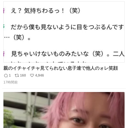
#merchu
ト
数
数
親のイチャイチャ見てられない息子達で他人のォレ笑顔
1
160
4,946
返
リ
い
17時間前
信
ポ
い
数
ス
ね
ト
数
数