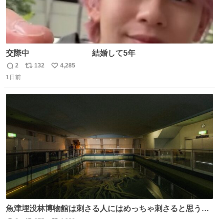
交際中 結婚して5年
2
132
4,285
返
リ
い
1日前
信
ポ
い
数
ス
ね
ト
数
数
魚津埋没林博物館は刺さる人にはめっちゃ刺さると思う施