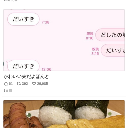
信
ポ
い
数
ス
ね
ト
数
数
かわいい夫だよほんと
61
392
29,085
返
リ
い
1日前
信
ポ
い
数
ス
ね
ト
数
数