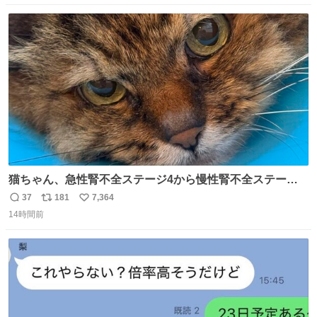
数
ス
ね
ト
数
数
猫ちゃん、急性腎不全ステージ4から慢性腎不全ステージ2
になりました😭点滴も週一で大丈夫になった… このままだ
37
181
7,364
返
リ
い
と2、3日持たないって言われたのが嘘みたい…本当に嬉し
14時間前
信
ポ
い
い😭😭😭頑張ってくれてありがとう😭😭😭 嬉しくて帰り
数
ス
ね
道泣きながら歩いてたら向こうから来た人にすごい顔され
ト
数
数
た🫠