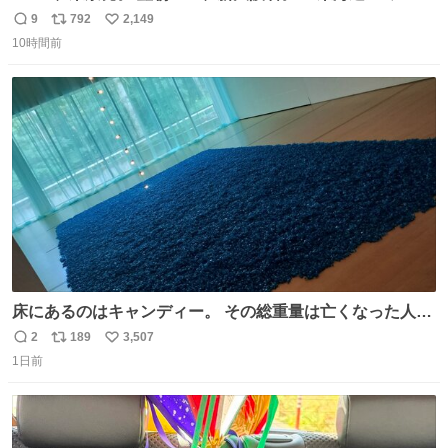
ルエクスプレス』が今夜、初運行！ 岐阜羽島駅で夜を越す
9
792
2,149
返
リ
い
東海道新幹線。寝台列車じゃないのに、朝まで新幹線とい
10時間前
信
ポ
い
う、なんだか特別体験😉 #TRAINTRIP #東海道ルミエール
数
ス
ね
エクスプレス
ト
数
数
床にあるのはキャンディー。 その総重量は亡くなった人と
同等の重さだそうです。 鑑賞者は一つ持ち帰れますが、亡
2
189
3,507
返
リ
い
くなった人の一部を持ち帰っているような感覚になりまし
1日前
信
ポ
い
た。 勇気を出して口に入れたら、ハッカ味😳✨ #ポーラ美
数
ス
ね
術館
ト
数
数