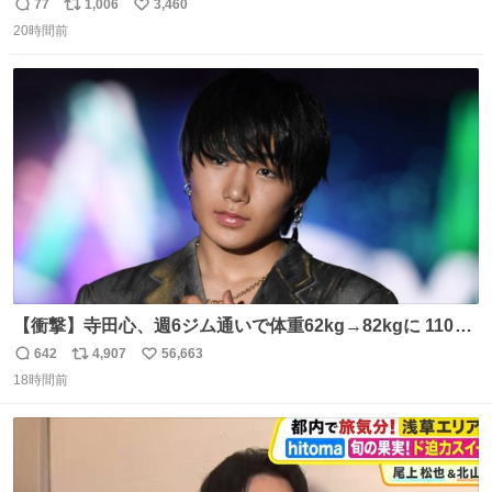
77
1,006
3,460
返
リ
い
20時間前
信
ポ
い
数
ス
ね
ト
数
数
【衝撃】寺田心、週6ジム通いで体重62kg→82kgに 110kg
のベンチプレス持ち上げる姿披露
642
4,907
56,663
返
リ
い
news.livedoor.com/article/detail… 元々自重のみだった
18時間前
信
ポ
い
が、更に筋肉を大きくするためジム通いを開始。筋肉増量
数
ス
ね
のためおにぎり10個、ゼリー飲料3～4本、パスタと毎日4
ト
数
数
千kcalオーバーの食事を摂取し、増量したという。