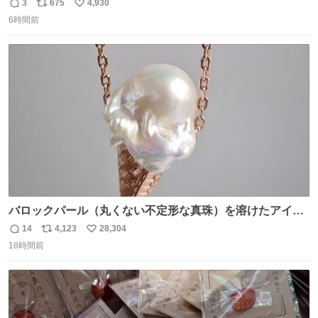
設 無人になった時の雰囲気が凄まじかった
3
675
4,930
返
リ
い
6時間前
信
ポ
い
数
ス
ね
ト
数
数
バロックパール（丸くない不定形な真珠）を溶けたアイス
や飴玉、雲、アヒルに見立ててジュエリーデザイナー、
14
4,123
28,304
返
リ
い
Ben Choi 蔡俊文さんの作品。
18時間前
信
ポ
い
instagram.com/bcjoaillerie/
数
ス
ね
ト
数
数