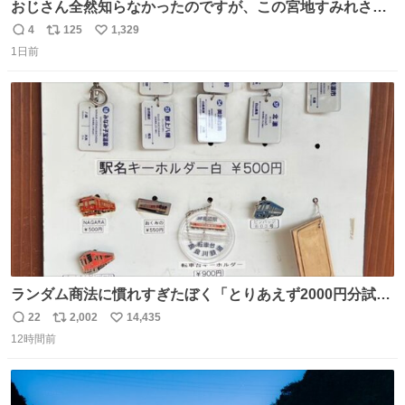
おじさん全然知らなかったのですが、この宮地すみれさん
（日向坂46）はマリサポだったのですね。 カメラ目線でに
4
125
1,329
返
リ
い
っこりしていただいたので撮影したものの、全然誰だか知
1日前
信
ポ
い
りませんでした。 マリサポらしいのでこれからは名前覚え
数
ス
ね
ます！！
ト
数
数
ランダム商法に慣れすぎたぼく「とりあえず2000円分試し
てみるか…」 駅員さん「どれが欲しいの？」 ぼく「えっ
22
2,002
14,435
返
リ
い
良いんですか？」 駅員さん「何が…？？」 やっぱランダム
12時間前
信
ポ
い
って悪い文化だ
数
ス
ね
わ！！！！！！！！！！！！！！！！！！！！
ト
数
数