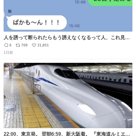
人を誘って断られたらもう誘えなくなるって人、これ見て
元気出してほしい
6
709
31,851
返
リ
い
1日前
信
ポ
い
数
ス
ね
ト
数
数
22:00、東京発。 翌朝6:59、新大阪着。 『東海道ルミエー