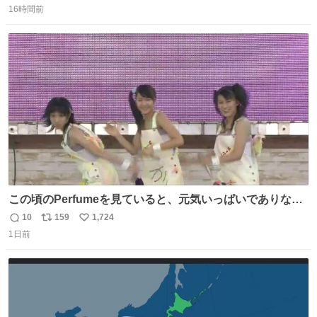
16時間前
信
ポ
い
数
ス
ね
ト
数
数
この頃のPerfumeを見ていると、元気いっぱいでありなが
ら決して感情に任せすぎることなく、しっかりと制御され
10
159
1,724
返
リ
い
たダンスであることに新鮮に驚く。3人のあげた足の向き
1日前
信
ポ
い
や角度とか本当に細かな部分まできっちりと揃っていてそ
数
ス
ね
こから積み重ねてきた努力や練習量が見て取れる…
ト
数
数