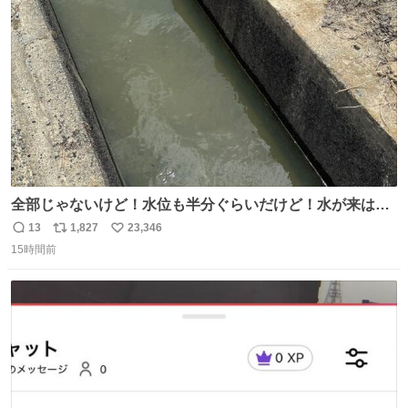
ト
数
数
全部じゃないけど！水位も半分ぐらいだけど！水が来はじ
めたよ！！！ 作業してくれた方々ありがとーーー
13
1,827
23,346
返
リ
い
ー！！！！！！！！！！！！！！！！！！！！！！！！！
15時間前
信
ポ
い
！
数
ス
ね
ト
数
数