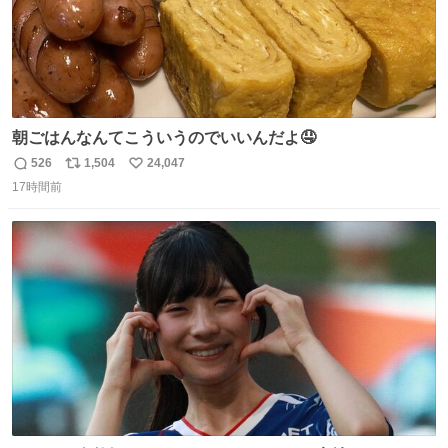
朝ごはんなんてこういうのでいいんだよ🤤
526
1,504
24,047
返
リ
い
17時間前
信
ポ
い
数
ス
ね
ト
数
数