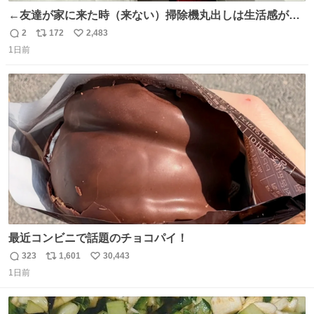
←友達が家に来た時（来ない）掃除機丸出しは生活感が出
てかっこ悪いなぁ →せや
2
172
2,483
返
リ
い
1日前
信
ポ
い
数
ス
ね
ト
数
数
最近コンビニで話題のチョコパイ！
323
1,601
30,443
返
リ
い
1日前
信
ポ
い
数
ス
ね
ト
数