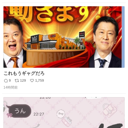
数
ス
ね
ト
数
数
これもうギャグだろ
9
129
1,759
返
リ
い
14時間前
信
ポ
い
数
ス
ね
ト
数
数