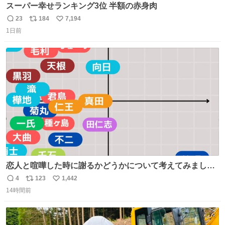
スーパー幸せランキング3位 半額の赤身肉
23
184
7,194
返
リ
い
1日前
信
ポ
い
数
ス
ね
ト
数
数
恋人と喧嘩した時に謝るかどうかについて考えてみました
💭 ▶︎自分から謝る or 悪くないなら謝らない ▶︎ねちねちす
4
123
1,442
返
リ
い
る or さっぱりしている 個人的見解です！色々と許してく
14時間前
信
ポ
い
ださい！
数
ス
ね
ト
数