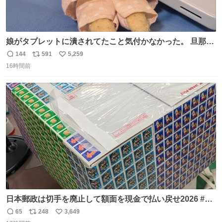
娘がタブレットに潰されてたこと気付かなかった。 旦那だ
けは娘の波長を感じ取れるから声出せずともSOSが伝わっ
144
591
5,259
返
リ
い
たらしい。 急いで旦那が救出して、泣きじゃくる娘に自分
16時間前
信
ポ
い
も謝って抱きしめようとしたら、ビンタされてしまった。
数
ス
ね
3回ほど。 小さい手だけど、地味に痛い。 その後、娘は旦
ト
数
数
那に泣きついてた。
日本郵政は切手を廃止して額面を現金で払い戻せ2026 #日
本郵政 @JapanPostHD_PR
65
248
3,649
返
リ
い