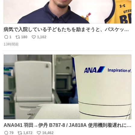
病気で入院している子どもたちを励まそうと、バスケット
ボール・宇都宮ブレックスに所属する比江島慎選手が下野
1
180
1,102
返
リ
い
市の病院を訪問して交流しました。
13時間前
信
ポ
い
news.web.nhk/newsweb/na/nb-…
数
ス
ね
ト
数
数
ANA041 羽田→伊丹 B787-8 / JA818A 使用機到着遅れにつ
き 「安全に支障ない範囲で1分1秒でも遅延回復に努めてお
79
1,672
16,462