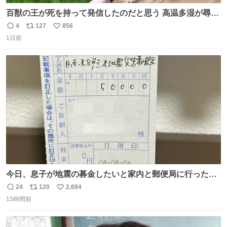
百獣の王が死を持って発信したのだと思う 高温多湿が尋常
でない日本の夏 どうか早急に飼育の環境を見直して 動物の
4
127
856
返
リ
い
命を護ってください…と 治療中のライオンが助かりますよ
1日前
信
ポ
い
うに すべての動物の命が護られますように 2026.7.3📷多摩
数
ス
ね
動物公園にて 残念ながら個体の識別は出来ません
ト
数
数
今日、息子が地震の募金したいと家内と郵便局に行ったみ
たいです。おもちゃとか買う選択肢もあったと思うけど、
24
120
2,694
返
リ
い
自分で貯めてた2万円を役に立てて欲しい、みんなも元気
15時間前
信
ポ
い
になって欲しいと。家内も一緒に募金したので、自分も何
数
ス
ね
かできたらなぁと思いました。
ト
数