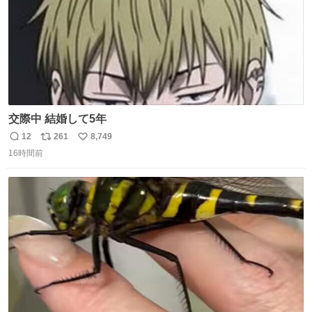
交際中 結婚して5年
12
261
8,749
返
リ
い
16時間前
信
ポ
い
数
ス
ね
ト
数
数