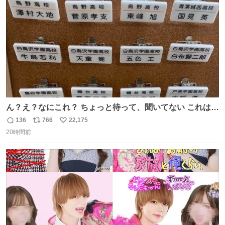
数
ん？え？なにこれ？ ちょっと待って、聞いてない これは販
売されているのもですか？
136
766
22,175
返
リ
い
20時間前
信
ポ
い
数
ス
ね
ト
数
数