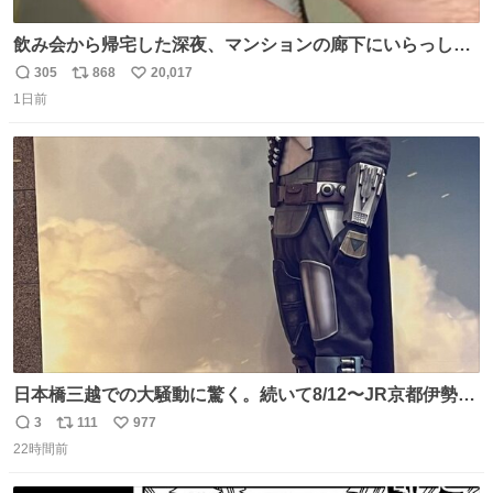
飲み会から帰宅した深夜、マンションの廊下にいらっしゃ
ったオニヤンマ様 まさかこんな都会でお会いできるなんて
305
868
20,017
返
リ
い
思っておらず大興奮しております かっこよすぎる 指を差し
1日前
信
ポ
い
伸べると乗ってきてくれたのでひとまず一緒に帰宅しまし
数
ス
ね
たが、飛ばないということは弱っていらっしゃるのでしょ
ト
数
数
うか…素敵すぎる
日本橋三越での大騒動に驚く。続いて8/12〜JR京都伊勢丹
でPOP UP STOREがオープンするとのこと…皆さんお怪
3
111
977
返
リ
い
我なくお買い物を🙏 写真は2026/5/21 ロードショーの前日
22時間前
信
ポ
い
。だーれも写真撮ってなかったんだけどなぁ😵‍💫
数
ス
ね