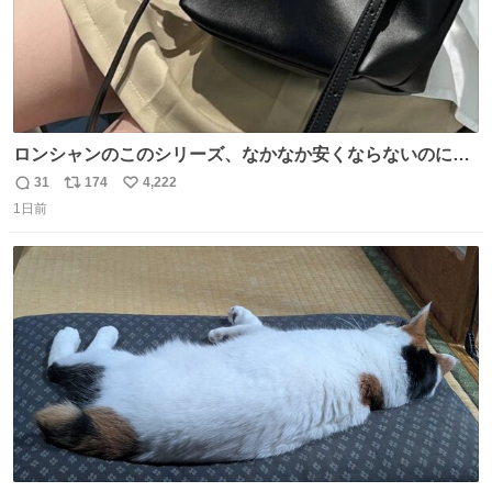
ロンシャンのこのシリーズ、なかなか安くならないのにセ
ール価格になってる🖤✨レザーなのが反則級にかわいい。
31
174
4,222
返
リ
い
持ってるだけでコーデが格上げされる。
1日前
信
ポ
い
数
ス
ね
ト
数
数