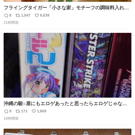
フライングタイガー「小さな家」モチーフの調味料入れ、
並べれば“デンマークの街並み”に ピンク・グリーン・テラ
8
1,047
6,039
返
リ
い
コッタの全9種 - fashion-press.net/news/149552
21時間前
信
ポ
い
数
ス
ね
ト
数
数
沖縄の駿○屋にもエロゲあったと思ったらエロゲじゃなか
った
9
173
1,609
返
リ
い
16時間前
信
ポ
い
数
ス
ね
ト
数