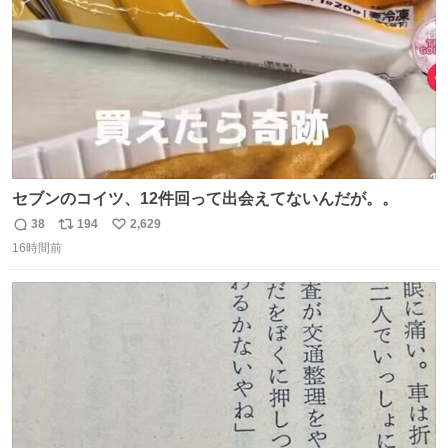
セブンのコイツ、12件回って出会えてないんだが。。
38
194
2,629
返
リ
い
16時間前
信
ポ
い
数
ス
ね
ト
数
数