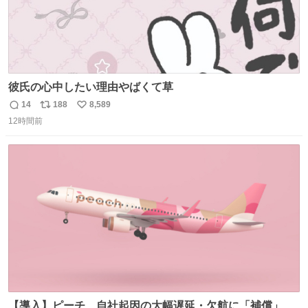
彼氏の心中したい理由やばくて草
14
188
8,589
返
リ
い
12時間前
信
ポ
い
数
ス
ね
ト
数
数
【導入】ピーチ、自社起因の大幅遅延・欠航に「補償」開