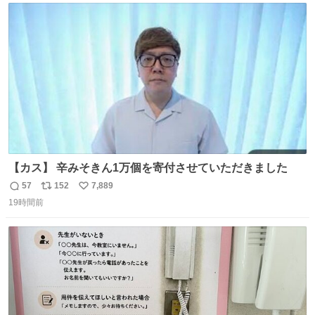
ト
数
数
【カス】 辛みそきん1万個を寄付させていただきました
57
152
7,889
返
リ
い
19時間前
信
ポ
い
数
ス
ね
ト
数
数