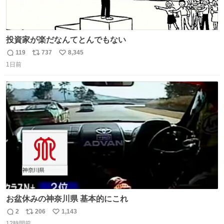
投資家が楽だなんてとんでもない
119
737
8,345
返
リ
い
1日前
信
ポ
い
数
ス
ね
ト
数
数
お盆休みの神奈川県 基本的にこれ
2
206
1,143
返
リ
い
12時間前