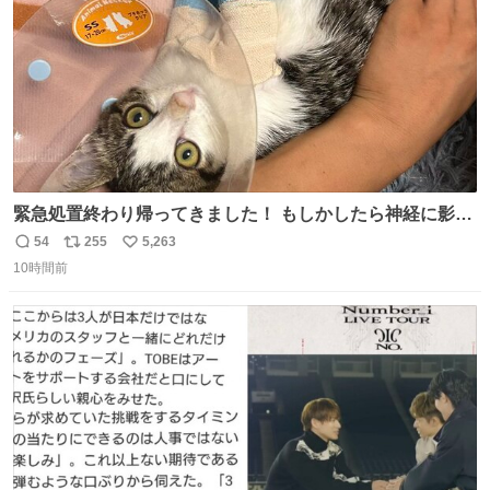
緊急処置終わり帰ってきました！ もしかしたら神経に影響
も出ているのかもと、、その影響で出にくいのもあるかも
54
255
5,263
返
リ
い
との事 内臓エコーもしてみると少し動きが弱いのかもなぁ
10時間前
信
ポ
い
と先生が言っておりました。 明日また病院です！ 帰ってき
数
ス
ね
て弟にぐるぐる言いながら甘えん坊してました☺️
ト
数
数