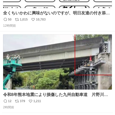
全くちいかわに興味がないのですが、明日友達の付き添い
で見に行きます。 事前に予習できるよう、友達がキャラク
50
1,015
10,783
返
リ
い
ターの説明を作ってくれたのですが、くりまんじゅうとい
12時間前
信
ポ
い
うやつに説明に「あんたみたいなやつ」と書かれていまし
数
ス
ね
た。 一気に楽しみになりました。
ト
数
数
令和8年熊本地震により損傷した九州自動車道 片野川橋
（下り線）の復旧作業を行っています。 タイムラプス動画
12
379
1,211
返
リ
い
で、段差が生じた橋桁をジャッキアップしている様子をご
2時間前
信
ポ
い
紹介します。 引き続き、早期復旧に向けて着実に工事を進
数
ス
ね