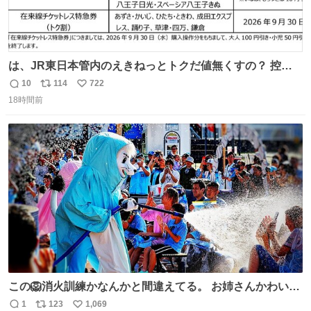
は、JR東日本管内のえきねっとトクだ値無くすの？ 控え
めに言ってクソすぎんか？
10
114
722
返
リ
い
18時間前
信
ポ
い
数
ス
ね
ト
数
数
この🦁消火訓練かなんかと間違えてる。 お姉さんかわいそ
うに（笑）
1
123
1,069
返
リ
い