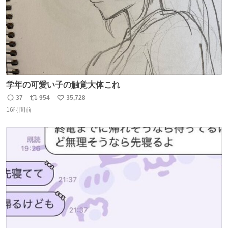
学年の可愛い子の触覚大体これ
37
954
35,728
返
リ
い
16時間前
信
ポ
い
数
ス
ね
ト
数
数