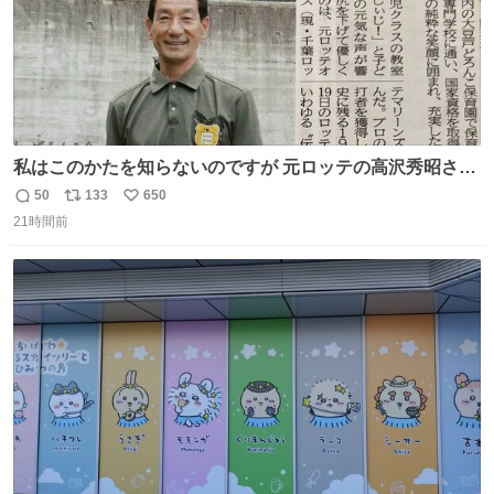
私はこのかたを知らないのですが 元ロッテの高沢秀昭さん
現在67才 保育士として活躍✨ 「タウンニュース」より #
50
133
650
返
リ
い
ロッテ #高沢秀昭 さん
21時間前
信
ポ
い
数
ス
ね
ト
数
数