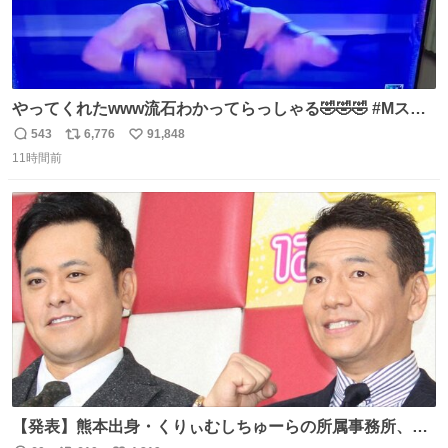
やってくれたwww流石わかってらっしゃる🤣🤣🤣 #Mステ
#西川貴教
543
6,776
91,848
返
リ
い
11時間前
信
ポ
い
数
ス
ね
ト
数
数
【発表】熊本出身・くりぃむしちゅーらの所属事務所、被