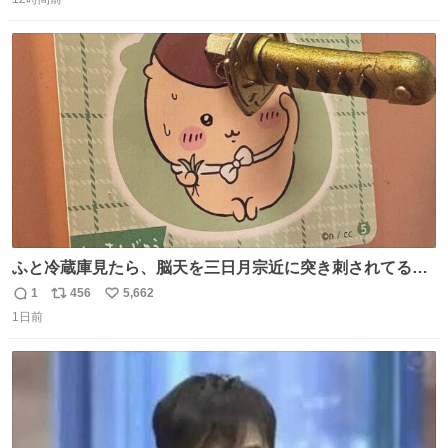
信
ポ
い
数
ス
ね
ト
数
数
ふと冷蔵庫見たら、脳天を三日月宗近に突き刺されてるく
りまんじゅうパイセンが
1
456
5,662
返
リ
い
1日前
信
ポ
い
数
ス
ね
ト
数
数