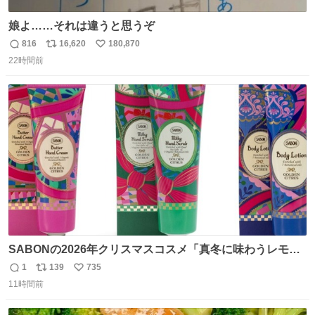
娘よ……それは違うと思うぞ
816
16,620
180,870
返
リ
い
22時間前
信
ポ
い
数
ス
ね
ト
数
数
SABONの2026年クリスマスコスメ「真冬に味わうレモン
ティーの香り」限定ボディスクラブ＆バスオイルなど -
1
139
735
返
リ
い
fashion-press.net/news/149659
11時間前
信
ポ
い
数
ス
ね