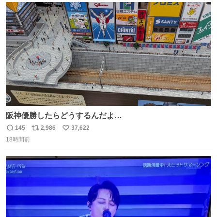
めてまいります。 #NEXCO西日本 #熊本地震
ト
数
数
阪神優勝したらどうするんだよ…
145
2,986
37,622
返
リ
い
18時間前
信
ポ
い
数
ス
ね
ト
数
数