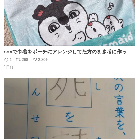
snsで巾着をポーチにアレンジしてた方のを参考に作って
みました🧵 裁縫は得意でないので、ザクザクの目測で縫い
1
268
2,809
返
リ
い
ましたので悪しからず🙏🏻 裏地は人魚のウロコ風な柄にし
1日前
信
ポ
い
てみたらめっちゃ良き☺️ 島二郎とちいかわチャームもお気
数
ス
ね
に入り⭐️
ト
数
数