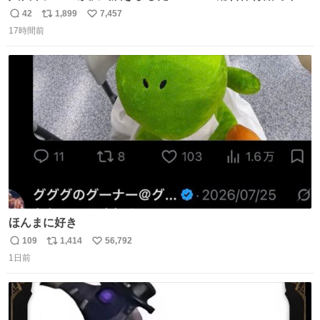
ってるそうなので、是非取りに行けそうな方は行ってみて
42
1,899
7,457
返
リ
い
ください💪
17時間前
信
ポ
い
数
ス
ね
ト
数
数
ほんまに好き
109
1,414
56,792
返
リ
い
1日前
信
ポ
い
数
ス
ね
ト
数
数