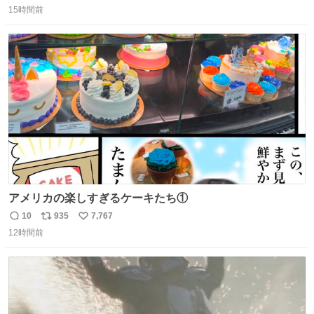
15時間前
信
ポ
い
数
ス
ね
ト
数
数
アメリカの楽しすぎるケーキたち①
10
935
7,767
返
リ
い
12時間前
信
ポ
い
数
ス
ね
ト
数
数