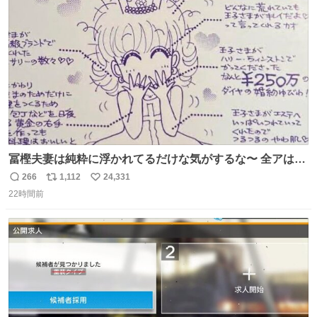
ト
数
数
冨樫夫妻は純粋に浮かれてるだけな気がするな〜 全アはこ
こに自分の市場価値的なものを上乗せするので、 すっぴん
266
1,112
24,331
返
リ
い
＆寝起きのボサボサ頭でも「今日も可愛いね」が止まらな
22時間前
信
ポ
い
い。放っておくと永遠に髪撫でてきて作業進まない()
数
ス
ね
156cm40kg、年中日焼け止めとお友達の私より綺麗な手や
ト
数
数
めてもろて とか言う