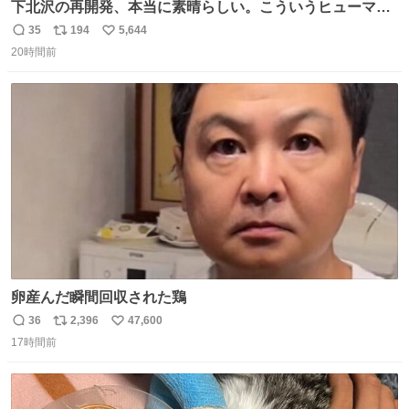
下北沢の再開発、本当に素晴らしい。こういうヒューマン
スケールの開発がいいんだよ。
35
194
5,644
返
リ
い
20時間前
信
ポ
い
数
ス
ね
ト
数
数
卵産んだ瞬間回収された鶏
36
2,396
47,600
返
リ
い
17時間前
信
ポ
い
数
ス
ね
ト
数
数