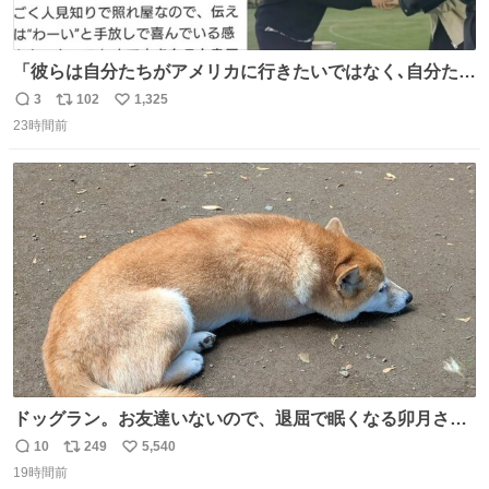
「彼らは自分たちがアメリカに行きたいではなく､自分たち
のファンと一緒に世界中を旅をしたいという構想」旅をす
3
102
1,325
返
リ
い
る中で彼らの音楽がさまざまな人に届き､より多くの仲間が
23時間前
信
ポ
い
増える景色を3人は夢見ているようだ｡ #滝沢秀明 社長あり
数
ス
ね
がとうございます😭この記事も素敵😭 #Number_i #平野
ト
数
数
紫耀 (泣ける😭)
ドッグラン。お友達いないので、退屈で眠くなる卯月さ
ん。 #柴犬卯月
10
249
5,540
返
リ
い
19時間前
信
ポ
い