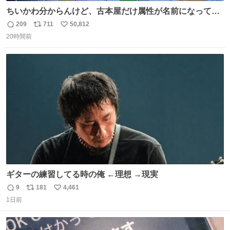
ちいかわ分からんけど、古本屋だけ属性が名前になってる
のはどういうこと？
209
711
50,812
返
リ
い
20時間前
信
ポ
い
数
ス
ね
ト
数
数
ギターの練習してる時の俺 ←理想 →現実
9
181
4,461
返
リ
い
1日前
信
ポ
い
数
ス
ね
ト
数