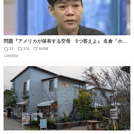
問題『アメリカが保有する空母 5つ答えよ』 名倉「ホン
マごめん、日本」
37
374
9,058
返
リ
い
14時間前
信
ポ
い
数
ス
ね
ト
数
数