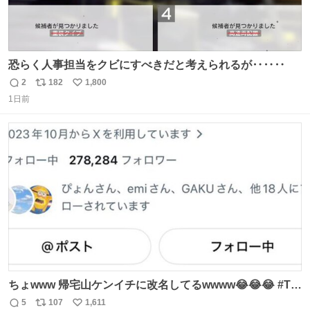
恐らく人事担当をクビにすべきだと考えられるが‥‥‥
2
182
1,800
返
リ
い
1日前
信
ポ
い
数
ス
ね
ト
数
数
ちょwww 帰宅山ケンイチに改名してるwwww😂😂😂 #Tシ
ャツが乾くまで #松山ケンイチ
5
107
1,611
返
リ
い