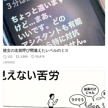
数
彼女の名前呼び間違えたレベルのミス
122
3,909
55,676
返
リ
い
18時間前
信
ポ
い
数
ス
ね
ト
数
数