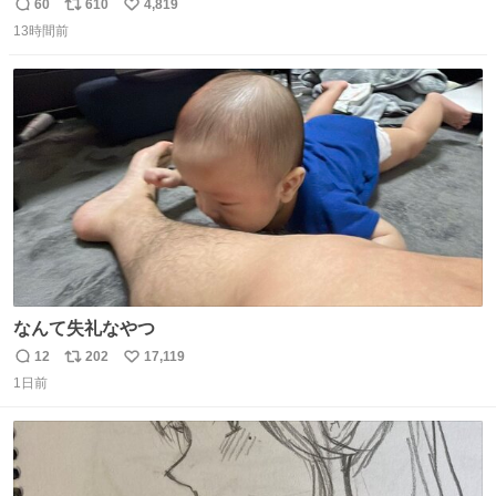
災地に義援金寄付 news.livedoor.com/article/detail… くり
60
610
4,819
返
リ
い
ぃむしちゅーやマツコ、有働由美子らが所属する芸能事務
13時間前
信
ポ
い
所「チャッターボックス」が7日、公式サイトを更新。熊
数
ス
ね
本地震の被災地支援のため義援金を寄付したことを公表し
ト
数
数
た。
なんて失礼なやつ
12
202
17,119
返
リ
い
1日前
信
ポ
い
数
ス
ね
ト
数
数