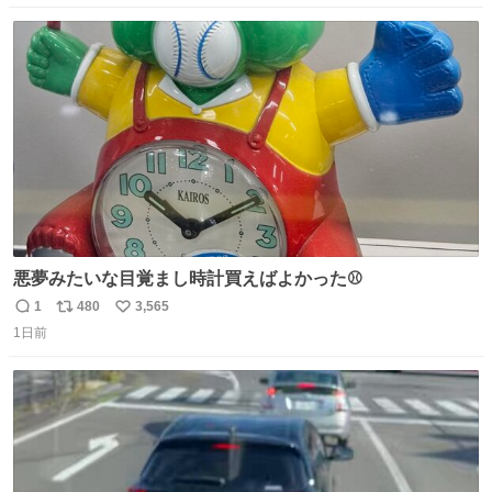
数
ス
ね
ト
数
数
悪夢みたいな目覚まし時計買えばよかった⚾
1
480
3,565
返
リ
い
1日前
信
ポ
い
数
ス
ね
ト
数
数