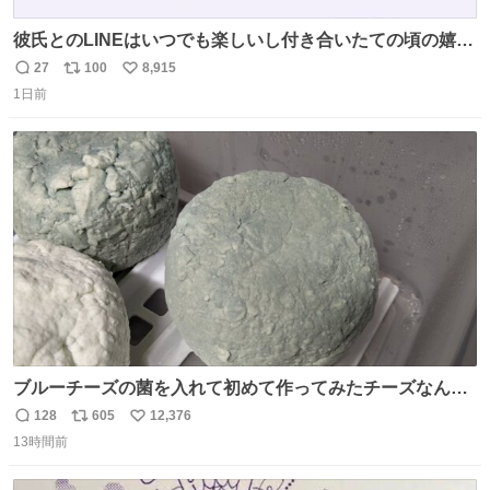
彼氏とのLINEはいつでも楽しいし付き合いたての頃の嬉し
かったLINEは無限にあるけど(同棲前は1日で各50通くらい
27
100
8,915
返
リ
い
送りあってたし)最近嬉しかったのはこれ
1日前
信
ポ
い
数
ス
ね
ト
数
数
ブルーチーズの菌を入れて初めて作ってみたチーズなんだ
けど 本能でちょっとヤバいと思っちゃう見た目だな
128
605
12,376
返
リ
い
13時間前
信
ポ
い
数
ス
ね