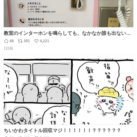
教室のインターホンを鳴らしても、なかなか誰も出ないこ
とがあります…。 もしかすると「電話の出方」に困ってい
48
301
4,221
返
リ
い
るのかもしれません。 そこで「何を話せばいいか」が見え
1日前
信
ポ
い
る手引きを用意して、安心して電話に出られるようにしま
数
ス
ね
す。 インターホンの応対も大切なコミュニケーションの学
ト
数
数
びです。
ちいかわタイトル回収マジ！！！！！！？？？？？？