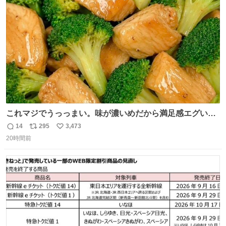
ト
数
数
これマジでうっっまい。味が濃いめだから満足感エグいし
1週間で3キロ痩せた😭
14
295
3,473
返
リ
い
20時間前
信
ポ
い
数
ス
ね
ト
数
数