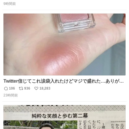
9時間前
信
ポ
い
数
ス
ね
ト
数
数
Twitter信じてこれ涙袋入れたけどマジで盛れた…ありがと
う…
106
936
18,283
返
リ
い
23時間前
信
ポ
い
数
ス
ね
ト
数
数