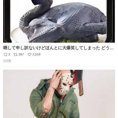
晒して申し訳ないけどほんとに大爆笑してしまった どうや
って撮るのこれwwwwwwwwwwww
3
367
3,559
返
リ
い
1日前
信
ポ
い
数
ス
ね
ト
数
数