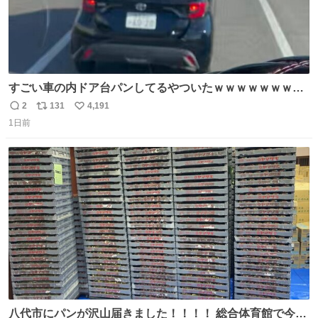
すごい車の内ドア台パンしてるやついたｗｗｗｗｗｗｗｗ
ｗｗｗｗｗｗ
2
131
4,191
返
リ
い
1日前
信
ポ
い
数
ス
ね
ト
数
数
八代市にパンが沢山届きました！！！！ 総合体育館で今配