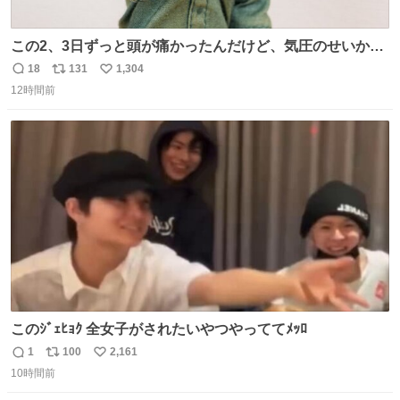
この2、3日ずっと頭が痛かったんだけど、気圧のせいかし
ら…
18
131
1,304
返
リ
い
12時間前
信
ポ
い
数
ス
ね
ト
数
数
このｼﾞｪﾋｮｸ 全女子がされたいやつやっててﾒｯﾛ
1
100
2,161
返
リ
い
10時間前
信
ポ
い
数
ス
ね