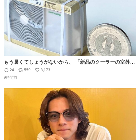
なS運転士さん感謝
もう暑くてしょうがないから、 「新品のクーラーの室外機
のミニチュア」 でも見ていってよ
24
559
3,173
返
リ
い
9時間前
信
ポ
い
数
ス
ね
ト
数
数