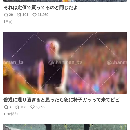
それは定価で買ってるのと同じだよ
29
101
11,269
返
リ
い
1日前
信
ポ
い
数
ス
ね
ト
数
数
普通に通り過ぎると思ったら急に椅子ガッって来てビビっ
た。そんでまじいい匂い。← #超特急_ESCORT
3
108
3,263
返
リ
い
10時間前
信
ポ
い
数
ス
ね
ト
数