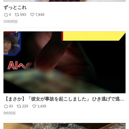
ずっとこれ
4
593
7,948
返
リ
い
20時間前
信
ポ
い
数
ス
ね
ト
数
数
【まさか】「彼女が事故を起こしました」 ひき逃げで逃走
した男、AIの相談履歴で“ウソ発覚” 警察が男のスマホを押
43
225
1,445
返
リ
い
収して解析すると、出頭する前に事故の詳しい状況やどう
9時間前
信
ポ
い
対応すればいいかをAIに相談していたことがわかった。し
数
ス
ね
かし、AIの回答は「正直に警察に話すように」だった。
ト
数