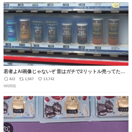
数
ス
ね
ト
数
数
若者よAI画像じゃないぞ 昔はガチで2リットル売ってたん
やでw
422
1,567
13,742
返
リ
い
9時間前
信
ポ
い
数
ス
ね
ト
数
数