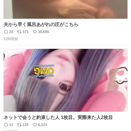
夫から早く風呂あがれの圧がこちら
28
571
36,696
返
リ
い
22時間前
信
ポ
い
数
ス
ね
ト
数
数
ネットで会うと約束した人 1枚目。実際来た人2枚目
41
125
6,323
返
リ
い