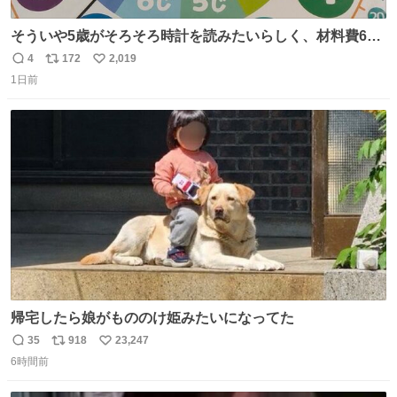
そういや5歳がそろそろ時計を読みたいらしく、材料費600
円で作れる知育時計作ってみた！ めっちゃ簡単！ ありがと
4
172
2,019
返
リ
い
う先人！
1日前
信
ポ
い
数
ス
ね
ト
数
数
帰宅したら娘がもののけ姫みたいになってた
35
918
23,247
返
リ
い
6時間前
信
ポ
い
数
ス
ね