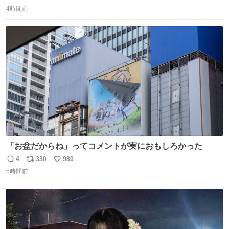
返
リ
い
4時間前
信
ポ
い
数
ス
ね
ト
数
数
「お盆だからね」ってコメントが実におもしろかった
4
330
980
返
リ
い
5時間前
信
ポ
い
数
ス
ね
ト
数
数