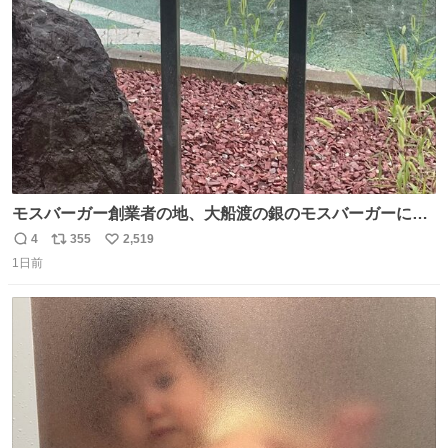
数
モスバーガー創業者の地、大船渡の銀のモスバーガーに一
礼。
4
355
2,519
返
リ
い
1日前
信
ポ
い
数
ス
ね
ト
数
数