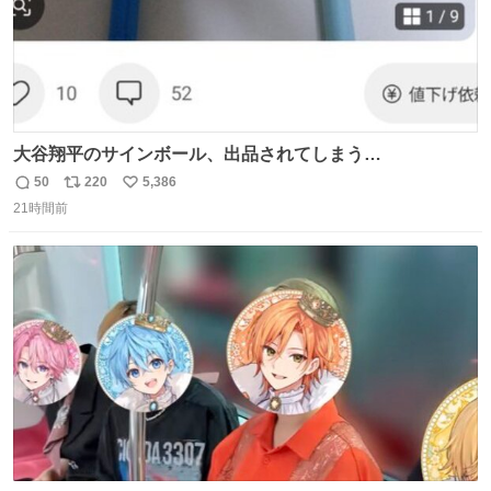
大谷翔平のサインボール、出品されてしまう…
50
220
5,386
返
リ
い
21時間前
信
ポ
い
数
ス
ね
ト
数
数