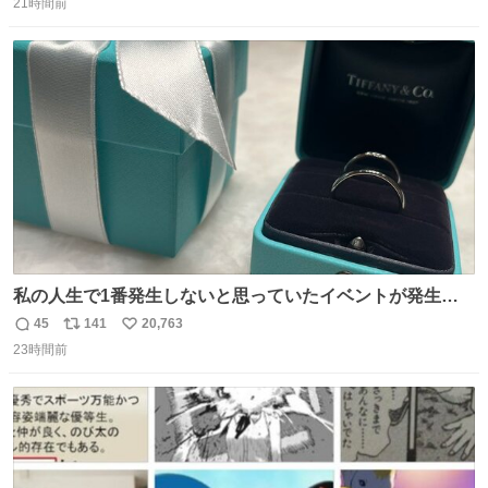
21時間前
信
ポ
い
数
ス
ね
ト
数
数
私の人生で1番発生しないと思っていたイベントが発生し
ました
45
141
20,763
返
リ
い
23時間前
信
ポ
い
数
ス
ね
ト
数
数