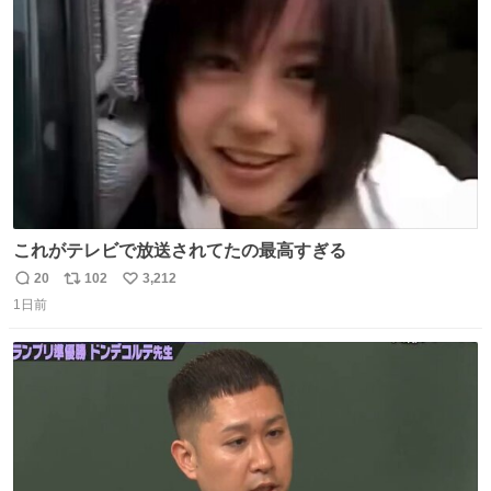
ト
数
数
これがテレビで放送されてたの最高すぎる
20
102
3,212
返
リ
い
1日前
信
ポ
い
数
ス
ね
ト
数
数