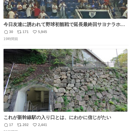
今日友達に誘われて野球初観戦で延長最終回サヨナラホー
ムラン見れたんですけど、これが野球ですか？ 鳥肌止まら
30
171
5,945
返
リ
い
んです笑
19時間前
信
ポ
い
数
ス
ね
ト
数
数
これが新幹線駅の入り口とは、にわかに信じがたい
17
202
2,441
返
リ
い