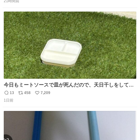
21時間前
信
ポ
い
数
ス
ね
ト
数
数
今日もミートソースで皿が死んだので、天日干しをしてい
ます🍝 ありがとう先人の知恵
13
458
7,209
返
リ
い
1日前
信
ポ
い
数
ス
ね
ト
数
数