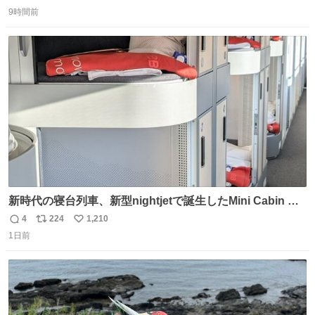
返
リ
い
9時間前
信
ポ
い
数
ス
ね
ト
数
数
新時代の寝台列車、新型nightjetで誕生したMini Cabin ま
さに走るカプセルホテルといった感じで、一人旅で利用す
4
224
1,210
返
リ
い
るのにはちょうどいい設備。 他の人も言ってましたが、サ
1日前
信
ポ
い
ンライズの後継に欲しい…
数
ス
ね
ト
数
数