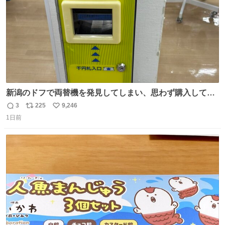
新潟のドフで両替機を発見してしまい、思わず購入してし
まい大阪に発送するイベントが発生
3
225
9,246
返
リ
い
1日前
信
ポ
い
数
ス
ね
ト
数
数