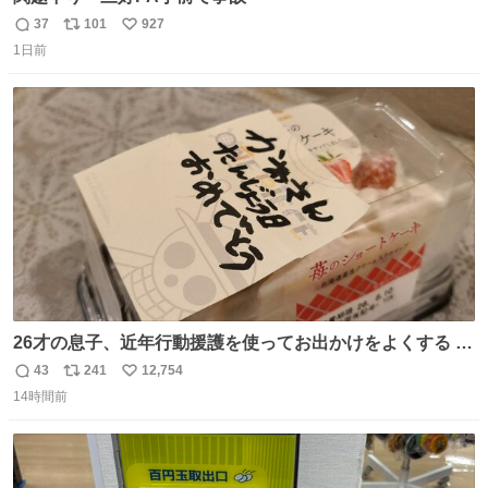
37
101
927
返
リ
い
1日前
信
ポ
い
数
ス
ね
ト
数
数
26才の息子、近年行動援護を使ってお出かけをよくする 親
との外出はもう嫌らしい。 中身は小学生位なのに小癪な😅
43
241
12,754
返
リ
い
昨日は夜のショッピングモールに行った 先に寝といてよ❗
14時間前
信
ポ
い
と何度も何度も言い残して。 起きたら冷蔵庫に… ああ、こ
数
ス
ね
れ買いに行ってくれたんだ…😭
ト
数
数