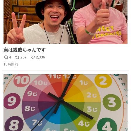
実は親戚ちゃんです
4
257
2,336
返
リ
い
18時間前
信
ポ
い
数
ス
ね
ト
数
数