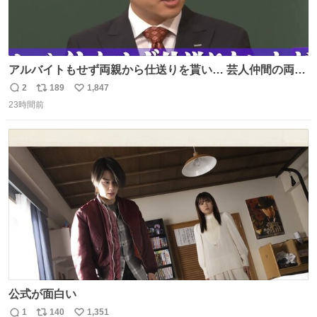
アルバイトもせず両親から仕送りを貰い… 芸人仲間の両親
のスネまでかじる!? ドンデコルテ銀次⚡️ 無料見逃し配信は
2
189
1,847
返
リ
い
こちらから ▶︎abema.go.link/gBLVb ◤しくじり先生
23時間前
信
ポ
い
ABEMAにて毎週最新話無料配信中◢ @10000nabe
数
ス
ね
@akmllube0617
ト
数
数
公式が面白い
1
140
1,351