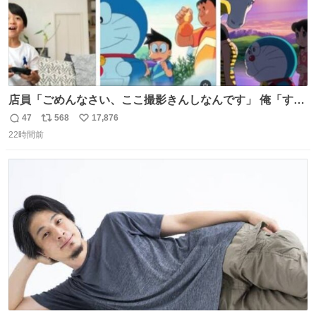
店員「ごめんなさい、ここ撮影きんしなんです」 俺「すみ
ません！すぐ消します」 店員「念のためフォルダから消し
47
568
17,876
返
リ
い
てるところ見せて頂けますか？」 俺「はい…」
22時間前
信
ポ
い
数
ス
ね
ト
数
数