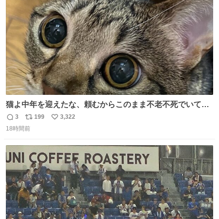
数
猫よ中年を迎えたな、頼むからこのまま不老不死でいてく
れ…と願ってから、いや人間の家族が死に絶えて猫だけこ
3
199
3,322
返
リ
い
の世に置いていくなんてひどいことはできない…と思って
18時間前
信
ポ
い
から、猫のこの可愛さと愛嬌なら未来永劫ほかの人間に可
数
ス
ね
愛がられて困ることもなかろうなと思ったのでやっぱり猫
ト
数
数
よ不老不死でいてくれ