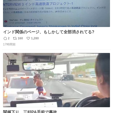
インド関係のページ、もしかして全部消されてる?
2
160
1,280
返
リ
い
17時間前
信
ポ
い
数
ス
ね
ト
数
数
関越下り 三好PA手前で事故