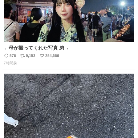
←母が撮ってくれた写真 弟→
576
9,153
254,666
返
リ
い
7時間前
信
ポ
い
数
ス
ね
ト
数
数