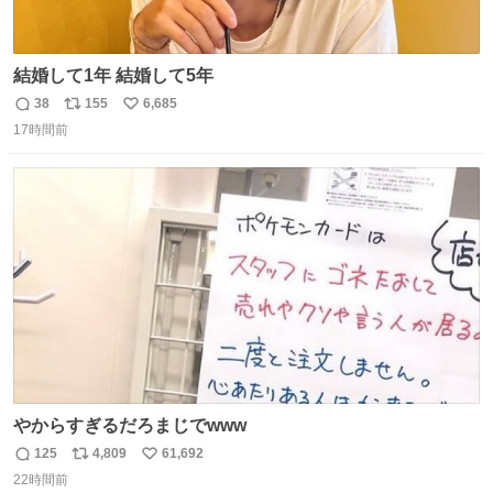
結婚して1年 結婚して5年
38
155
6,685
返
リ
い
17時間前
信
ポ
い
数
ス
ね
ト
数
数
やからすぎるだろまじでwww
125
4,809
61,692
返
リ
い
22時間前
信
ポ
い