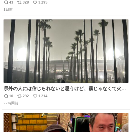
だろうなと思っていたら想像以上に都会で興奮した
43
328
3,295
返
リ
い
1日前
信
ポ
い
数
ス
ね
ト
数
数
県外の人には信じられないと思うけど、霧じゃなくて火山
灰です🌋 #桜島
10
292
1,214
返
リ
い
22時間前
信
ポ
い
数
ス
ね
ト
数
数