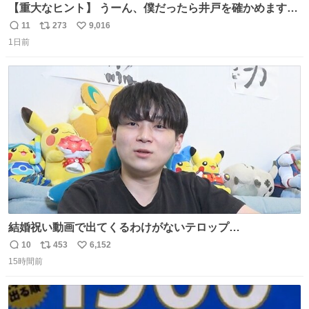
【重大なヒント】 うーん、僕だったら井戸を確かめますけ
どね
11
273
9,016
返
リ
い
1日前
信
ポ
い
数
ス
ね
ト
数
数
結婚祝い動画で出てくるわけがないテロップ
youtu.be/4pJ7U22AYtw
10
453
6,152
返
リ
い
15時間前
信
ポ
い
数
ス
ね
ト
数