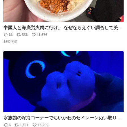
中国人と海底労火鍋に行け。 なぜならえぐい調合して美味
しすぎる ソースを作ってくれるから。
66
556
11,576
返
リ
い
18時間前
信
ポ
い
数
ス
ね
ト
数
数
水族館の深海コーナーでちいかわのセイレーンぬい取り出
したら目光っててビビりました #ちいかわ
6
1,601
16,290