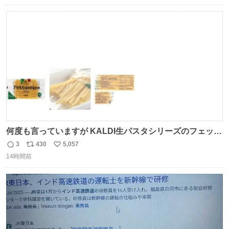
数
ス
ね
ト
数
数
何度も言っていますが KALDI生パスタシリーズのフェット
チーネは 真剣(ガチ)で美味いぞ
3
430
5,057
返
リ
い
14時間前
信
ポ
い
数
ス
ね
ト
数
数