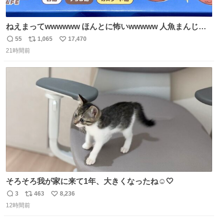
ねえまってwwwwww ほんとに怖いwwwww 人魚まんじゅ
う買ってきたから私も永遠のいのちを…ぐへへ…と思いな
55
1,065
17,470
返
リ
い
がら1つ食べたら 奥歯欠けたんだけど！！！！？？？ しか
21時間前
信
ポ
い
もガッツリ😭 まんじゅうだよ？？？？？？ ガリッて言っ
数
ス
ね
たから何？と思って口から出したら自分の歯wwwwww セ
ト
数
数
イレーンの呪いじゃん😭
そろそろ我が家に来て1年、大きくなったね☺️🤍
3
463
8,236
返
リ
い
12時間前
信
ポ
い