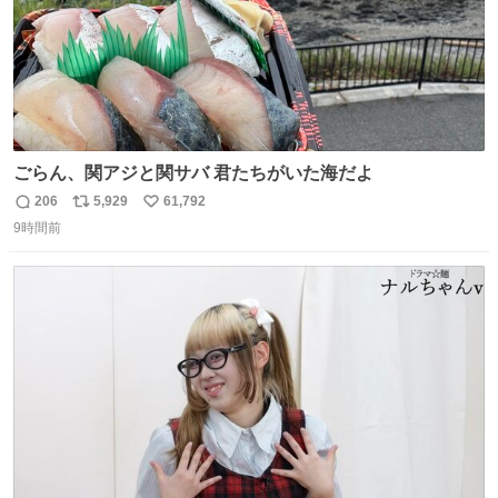
ごらん、関アジと関サバ 君たちがいた海だよ
206
5,929
61,792
返
リ
い
9時間前
信
ポ
い
数
ス
ね
ト
数
数