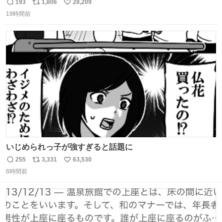
的な演技が毎回シンドい。
193
1,806
28,209
返
リ
い
19時間前
信
ポ
い
数
ス
ね
ト
数
数
いじめられっ子が強すぎると話題に
255
3,331
63,530
返
リ
い
6時間前
信
ポ
い
数
ス
ね
ト
数
数