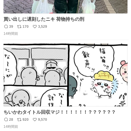
買い出しに遅刻したニキ 荷物持ちの刑
39
170
3,529
返
リ
い
14時間前
信
ポ
い
数
ス
ね
ト
数
数
ちいかわタイトル回収マジ！！！！！！？？？？？？
28
920
9,570
返
リ
い
14時間前
信
ポ
い