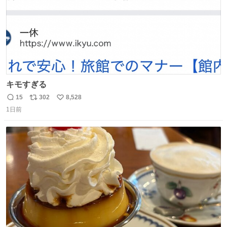
キモすぎる
15
302
8,528
返
リ
い
1日前
信
ポ
い
数
ス
ね
ト
数
数