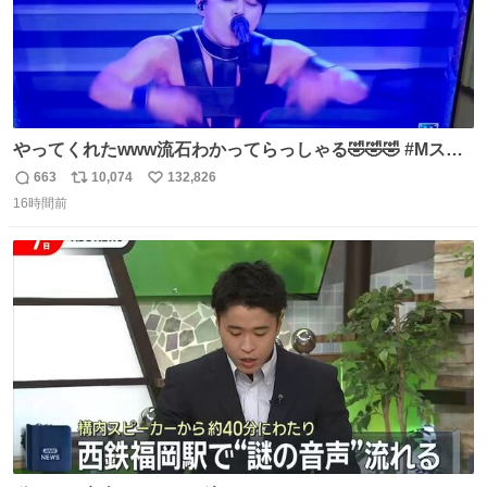
やってくれたwww流石わかってらっしゃる🤣🤣🤣 #Mステ
#西川貴教
663
10,074
132,826
返
リ
い
16時間前
信
ポ
い
数
ス
ね
ト
数
数