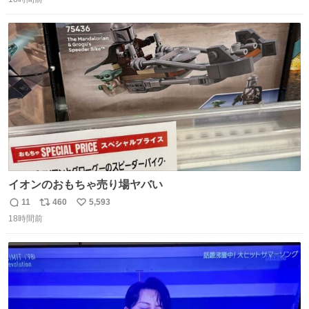
信
ポ
い
ニング #当時 #廃車 #勿体無い
数
ス
ね
ト
数
数
イオンのおもちゃ売り場ヤバい
11
460
5,593
返
リ
い
18時間前
信
ポ
い
数
ス
ね
ト
数
数