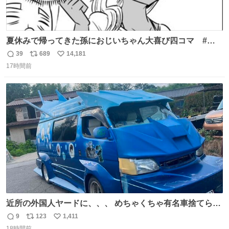
夏休みで帰ってきた孫におじいちゃん大喜び四コマ #四
コマ漫画 #Web漫画 #漫画が読めるハッシュタグ
39
689
14,181
返
リ
い
17時間前
信
ポ
い
数
ス
ね
ト
数
数
近所の外国人ヤードに、、、 めちゃくちゃ有名車捨てられ
てました😭 外装ぼろぼろだし、、 中も何にも残ってない
9
123
1,411
返
リ
い
し、、 可哀想に😢😢 今まで数十年お疲れ様でした、、 #バ
18時間前