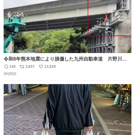
令和8年熊本地震により損傷した九州自動車道 片野川橋
（下り線）の復旧作業を行っています。 タイムラプス動画
145
3,657
13,529
返
リ
い
で、段差が生じた橋桁をジャッキアップしている様子をご
8時間前
信
ポ
い
紹介します。 引き続き、早期復旧に向けて着実に工事を進
数
ス
ね
めてまいります。 #NEXCO西日本 #熊本地震
ト
数
数