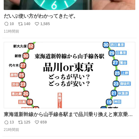
だいぶ使い方がわかってきたぞ。
10
140
1,585
返
リ
い
11時間前
信
ポ
い
数
ス
ね
ト
数
数
東海道新幹線から山手線各駅まで品川乗り換えと東京乗り
換え。どっちが早いか？どっちが安いか？を調べてみた。
13
125
659
返
リ
い
数字は早い方の駅からの所要時間。駅名色分けは運賃が安
21時間前
信
ポ
い
い方で色分け。赤白抜き＝品川 青白抜き＝東京。黒字は
数
ス
ね