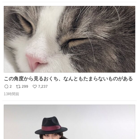
数
ス
ね
ト
数
数
この角度から見るおくち、なんともたまらないものがある
2
299
7,237
返
リ
い
13時間前
信
ポ
い
数
ス
ね
ト
数
数