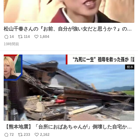
松山千春さんの『お前、自分が強い女だと思うか？』の一
言で… 中森明菜さんが思わず本音をこぼす瞬間😭
14
114
1,604
返
リ
い
19時間前
信
ポ
い
数
ス
ね
ト
数
数
【熊本地震】「台所におばあちゃんが」倒壊した自宅から
孫が救出 地震発生時、台所で夕食の準備をしていた祖母の
72
233
2,162
返
リ
い