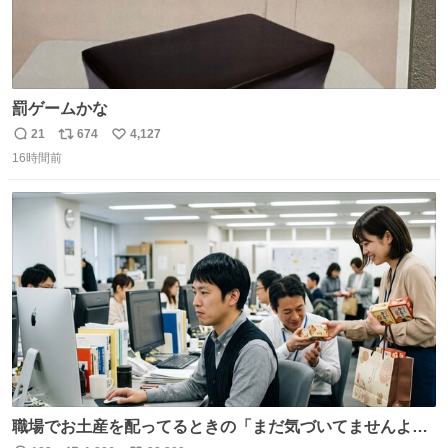
罰ゲームかな
21
674
4,127
返
リ
い
16時間前
信
ポ
い
数
ス
ね
ト
数
数
職場でお土産を配ってるときの「まだ気づいてませんよ」