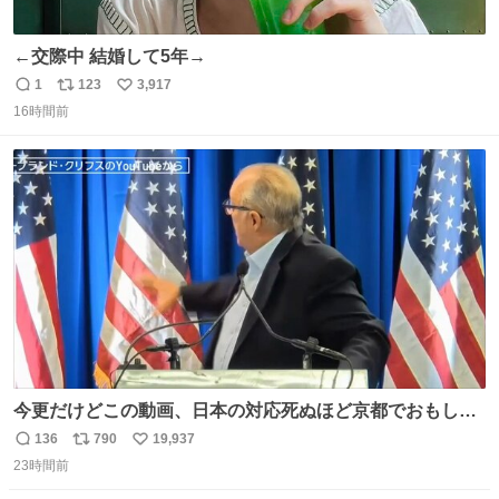
←交際中 結婚して5年→
1
123
3,917
返
リ
い
16時間前
信
ポ
い
数
ス
ね
ト
数
数
今更だけどこの動画、日本の対応死ぬほど京都でおもしろ
い。 なんなら敬語で丁寧に煽りまくってるの好き。笑
136
790
19,937
返
リ
い
23時間前
信
ポ
い
数
ス
ね