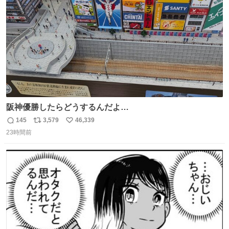
数
阪神優勝したらどうするんだよ…
145
3,579
46,339
返
リ
い
23時間前
信
ポ
い
数
ス
ね
ト
数
数