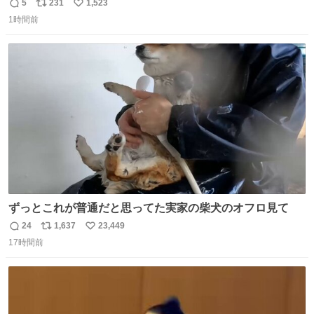
5
231
1,523
返
リ
い
1時間前
信
ポ
い
数
ス
ね
ト
数
数
ずっとこれが普通だと思ってた実家の柴犬のオフロ見て
24
1,637
23,449
返
リ
い
17時間前
信
ポ
い
数
ス
ね
ト
数
数