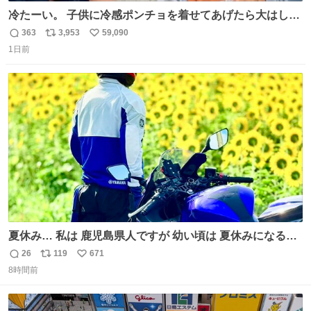
冷たーい。 子供に冷感ポンチョを着せてあげたら大はしゃ
ぎで喜んでくれました。 こんな素敵な代物を提供してくれ
363
3,953
59,090
返
リ
い
た山口県の恩師に感謝。
1日前
信
ポ
い
数
ス
ね
ト
数
数
夏休み… 私は 鹿児島県人ですが 幼い頃は 夏休みになると
母の郷… 山梨へ遊びに行くのが楽しみでした 母の実家へ 1
26
119
671
返
リ
い
ヶ月近く泊まって … … 今の私は 医療従事者 お盆休み？ﾅﾆ
8時間前
信
ポ
い
ｿﾚｵｲｼｲﾉ?(笑 … … 子どもの頃 山梨で見た ひまわり畑の風
数
ス
ね
景 淡い記憶 そんな思い出の風景… ありますか？
ト
数