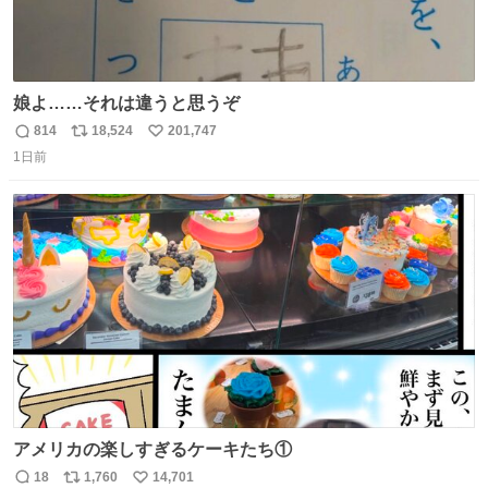
娘よ……それは違うと思うぞ
814
18,524
201,747
返
リ
い
1日前
信
ポ
い
数
ス
ね
ト
数
数
アメリカの楽しすぎるケーキたち①
18
1,760
14,701
返
リ
い