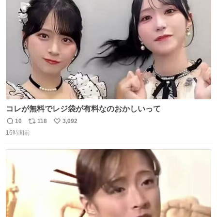
ト
数
数
コレが無料でレジ袋が有料なのおかしいって
10
118
3,092
返
リ
い
16時間前
信
ポ
い
数
ス
ね
ト
数
数