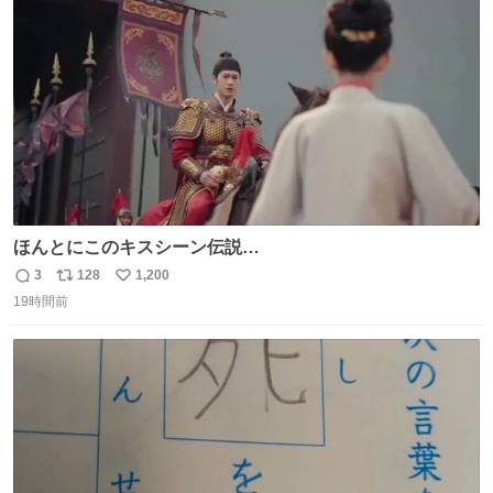
ト
数
数
ほんとにこのキスシーン伝説…
3
128
1,200
返
リ
い
19時間前
信
ポ
い
数
ス
ね
ト
数
数