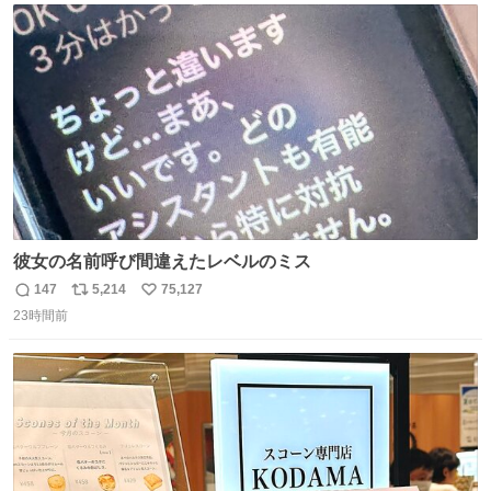
運賃が同じ。→
ト
数
数
彼女の名前呼び間違えたレベルのミス
147
5,214
75,127
返
リ
い
23時間前
信
ポ
い
数
ス
ね
ト
数
数