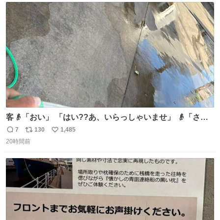
ト
数
数
客👴「おい」 「はい??あ、いらっしゃいませ」 👴「さっ
きからずっと水出しっぱなしでもったいないだろ」 「静電
7
130
1,485
返
リ
い
気を逃がし、熱くなった地面の温度を下げ、引火事故の防
20時間前
信
ポ
い
止の為必要な作業です」 👴「水不足の昨今にもったいない
数
ス
ね
ことをするな!!」 それでは歌います、聞いてください 「井
ト
数
数
戸水」