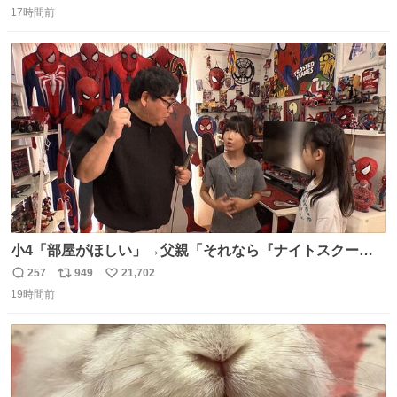
17時間前
信
ポ
い
数
ス
ね
ト
数
数
小4「部屋がほしい」→父親「それなら『ナイトスクー
プ』に言え！無理やろけどな…」
257
949
21,702
返
リ
い
oricon.co.jp/news/2472553/f… ⠀ 「父の部屋を奪いたい」
19時間前
信
ポ
い
小学4年生と妹が登場。自宅の2階には部屋が4つあるの
数
ス
ね
に、父が2部屋使い、姉妹は1部屋。文句を言うと「ナイト
ト
数
数
スクープに改造してもらえ！無理やろけどな」と