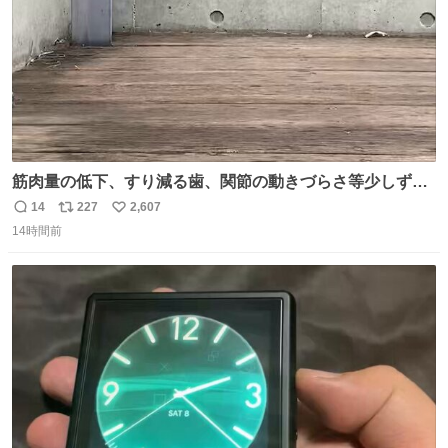
筋肉量の低下、すり減る歯、関節の動きづらさ等少しずつ
現れる変化。 ごはんを細かくすることで #風花 の歯に代わ
14
227
2,607
返
リ
い
るよ。サプリを食べてもらうことで筋肉や関節をサポート
14時間前
信
ポ
い
しようね 風花が無理なく続けられる範囲で、高齢のステー
数
ス
ね
ジまで頑張ってきたその身体も風花の意思も大切にしてい
ト
数
数
くよ #徳山動物園