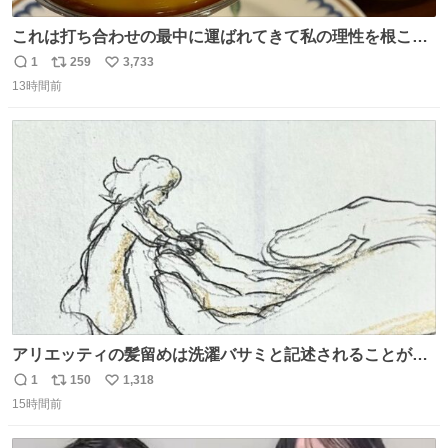
これは打ち合わせの最中に運ばれてきて私の理性を根こそ
ぎ奪い去ったプリンの写真です。
1
259
3,733
返
リ
い
13時間前
信
ポ
い
数
ス
ね
ト
数
数
アリエッティの髪留めは洗濯バサミと記述されることが多
いですが、もっと小さいプラスチックのクリップです。 バ
1
150
1,318
返
リ
い
ネは使いやすいように強度を調整してあるはず。
15時間前
信
ポ
い
数
ス
ね