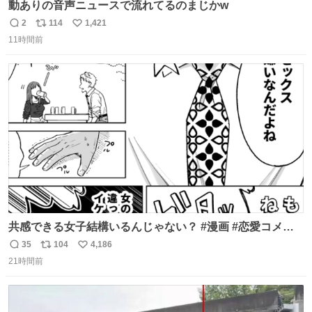
動ありの音声ニュースで流れてるのまじかw
2
114
1,421
返
リ
い
11時間前
信
ポ
い
数
ス
ね
ト
数
数
共感できる女子結構いるんじゃない？ #漫画 #恋愛コメデ
ィ #SFW
35
104
4,186
返
リ
い
21時間前
信
ポ
い
数
ス
ね
ト
数
数