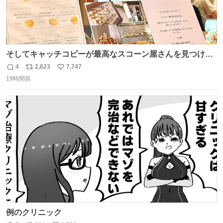
そしてキャッチコピーが最高なスコーン屋さんを見つけて
しまったので思わず買い込んでしまった。スコーンなんて
4
2,623
7,747
返
リ
い
パッサパサなほどええですからね。
19時間前
信
ポ
い
数
ス
ね
ト
数
数
例のクリニック