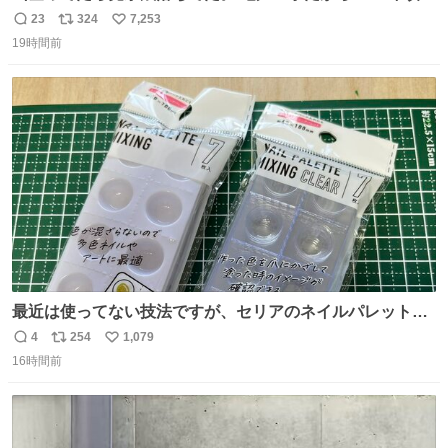
鋳造されたもの。
23
324
7,253
返
リ
い
19時間前
信
ポ
い
数
ス
ね
ト
数
数
最近は使ってない技法ですが、セリアのネイルパレットの
四隅をハサミで切り落とし、やすりがけすればミニチュア
4
254
1,079
返
リ
い
食器ができます。 底にストローをカットしたものを接着し
16時間前
信
ポ
い
塗装すれば茶碗になります。素材が塩化ビニルなので接着
数
ス
ね
剤や塗料は対応したものを使うと良いです。 透明はそのま
ト
数
数
までも使えます。