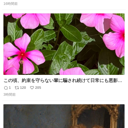
「助けて」という声。祖母を背負い、助け出した孫が「命
16時間前
信
ポ
い
があったのは奇跡」と当時の状況を語った。
数
ス
ね
ト
数
数
この頃、約束を守らない輩に騙され続けて日常にも悪影響
が出てきて仕事も出来ずでストレスマックス。 解決には断
1
120
205
返
リ
い
ち切るのみ。 そんな時に美しい光景は救いの刻です。 人様
3時間前
信
ポ
い
に迷惑をかける人間の神経には理解が出来ないし理解する
数
ス
ね
気もない。 実直に生きる！ 今日も嘘に負けずに頑張りま
ト
数
数
す。 #LUNE #約束