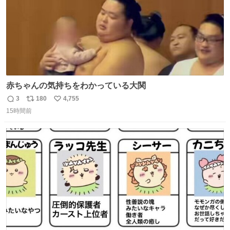
赤ちゃんの気持ちをわかっている大関
3
180
4,755
返
リ
い
15時間前
信
ポ
い
数
ス
ね
ト
数
数