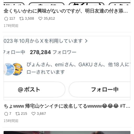
全くちいかわに興味がないのですが、明日友達の付き添い
で見に行きます。 事前に予習できるよう、友達がキャラク
117
3,508
35,812
返
リ
い
ターの説明を作ってくれたのですが、くりまんじゅうとい
17時間前
信
ポ
い
うやつに説明に「あんたみたいなやつ」と書かれていまし
数
ス
ね
た。 一気に楽しみになりました。
ト
数
数
ちょwww 帰宅山ケンイチに改名してるwwww😂😂😂 #Tシ
ャツが乾くまで #松山ケンイチ
7
215
3,667
返
リ
い
15時間前
信
ポ
い
数
ス
ね