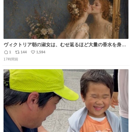
ヴィクトリア朝の淑女は、むせ返るほど大量の香水を身に
つけるものではないとされていた。それでも香水は、髪や
1
144
1,594
返
リ
い
肌の手入れと同じくらい、ヴィクトリア朝の女性達の美容
17時間前
信
ポ
い
習慣に欠かせないものだった。 当時の香水は、現在私たち
数
ス
ね
が知る香水よりも単純な組成で、その大部分は薔薇、菫、
ト
数
数
ベルガモット、