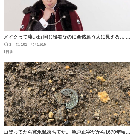
メイクって凄いね 同じ役者なのに全然違う人に見えるよ #
仮面ライダーマイス #ブルーロック
2
101
1,515
返
リ
い
1日前
信
ポ
い
数
ス
ね
ト
数
数
山登ってたら寛永銭落ちてた。 亀戸正字だから1670年頃に