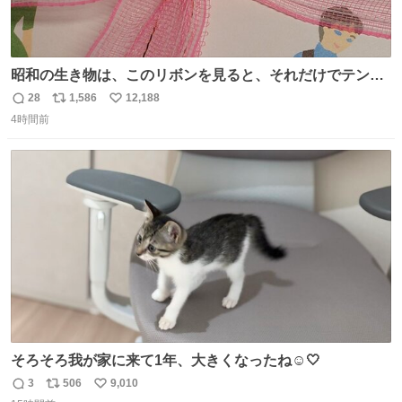
昭和の生き物は、このリボンを見ると、それだけでテンシ
ョンが上がるのである。
28
1,586
12,188
返
リ
い
4時間前
信
ポ
い
数
ス
ね
ト
数
数
そろそろ我が家に来て1年、大きくなったね☺️🤍
3
506
9,010
返
リ
い