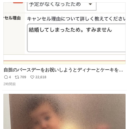
数
ス
ね
あると、水はほとんど出てきません🙆🏽‍♂️ ポイントは「空
ト
数
数
気」でした🤭
自担のバースデーをお祝いしようとディナーとケーキを予
約していたにも関わらず、当の本人がご結婚なさったので
4
709
22,618
返
リ
い
泣く泣くキャンセルした可哀想な重岡担を見かけたら私で
2時間前
信
ポ
い
す
数
ス
ね
ト
数
数