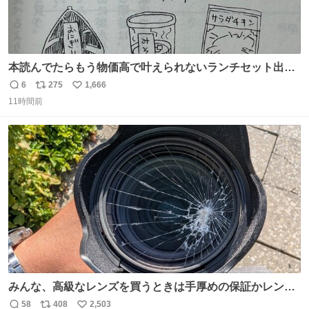
本読んでたらもう物価高で叶えられないランチセット出て
きた
6
275
1,666
返
リ
い
11時間前
信
ポ
い
数
ス
ね
ト
数
数
みんな、高級なレンズを買うときは手厚めの保証かレンズ
保護フィルターをちゃんと付けておくんだぞ、お兄さんと
58
408
2,503