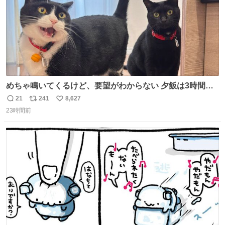
めちゃ鳴いてくるけど、要望がわからない 夕飯は3時間も
先だしな
21
241
8,627
返
リ
い
23時間前
信
ポ
い
数
ス
ね
ト
数
数