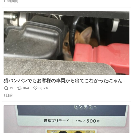
10時間前
信
ポ
い
数
ス
ね
ト
数
数
猫バンバンでもお客様の車両から出てこなかったにゃんこ
🐈 救出しようとした工場長が腕を引っ掻かれ、ぱんぱんに
39
864
8,074
返
リ
い
膨れ上がり、傷だらけ血だらけになりながらも何とか救出
1日前
信
ポ
い
したこの子はその後、工場長の家の子になりました😌💕
数
ス
ね
ト
数
数