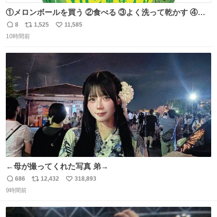
①メロンボールを買う ②食べる ③よく洗って乾かす ④か
わいい
8
1,525
11,585
返
リ
い
10時間前
信
ポ
い
数
ス
ね
ト
数
数
←母が撮ってくれた写真 弟→
686
12,432
318,893
返
リ
い
9時間前
信
ポ
い
数
ス
ね
ト
数