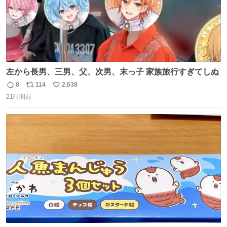
左から長男、三男、父、次男、末っ子 家族旅行すぎてしぬ
8
114
2,638
返
リ
い
21時間前
信
ポ
い
数
ス
ね
ト
数
数