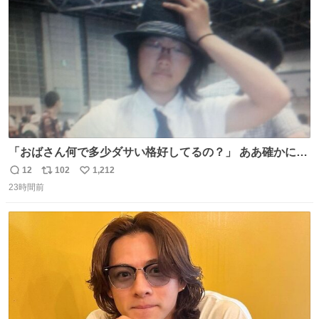
数
「おばさん何で多少ダサい格好してるの？」 ああ確かに多
少ダサいな。君達が大人になる時にはこんな格好しなくて
12
102
1,212
返
リ
い
済むと良いな
23時間前
信
ポ
い
数
ス
ね
ト
数
数