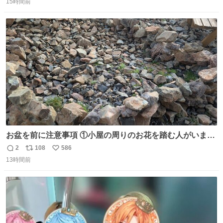
15時間前
信
ポ
い
数
ス
ね
ト
数
数
お盆を前に注意事項 ①小屋の周りのお花を踏む人がいま
す。石で囲うと踏む人は減りましたがストックで差す人が
2
108
586
返
リ
い
います。よく見て下さい。②小屋の前の水は手洗い用で
13時間前
信
ポ
い
す。水筒とかに入れないで下さい。3000mの小屋で水が無
数
ス
ね
料の小屋などありません。そもそも天水なので飲めませ
ト
数
数
ん。続く