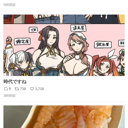
返
リ
い
の約束だぞ…😭 涙で画面が見えない…
5時間前
信
ポ
い
数
ス
ね
ト
数
数
時代ですね
9
738
1,716
返
リ
い
3時間前
信
ポ
い
数
ス
ね
ト
数
数