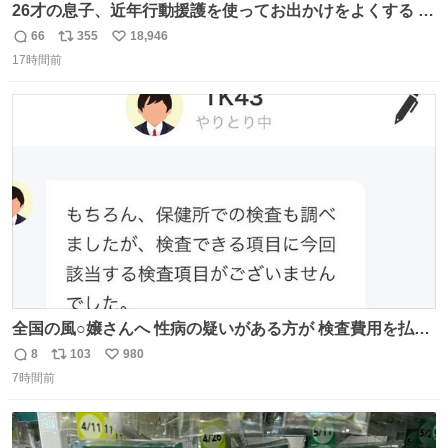
26才の息子、近年行動援護を使ってお出かけをよくする 親
との外出はもう嫌らしい。 中身は小学生位なのに小癪な😅
66
355
18,946
返
リ
い
昨日は夜のショッピングモールに行った 先に寝といてよ❗
17時間前
信
ポ
い
と何度も何度も言い残して。 起きたら冷蔵庫に… ああ、こ
数
ス
ね
れ買いに行ってくれたんだ…😭
ト
数
数
全国の風○嬢さんへ 性病の疑いがある方が 検査費用を払い
たくないからと 検査に行かず、遊び続けているので 気をつ
8
103
980
返
リ
い
けてください🙇‍♀️ オキニトークの名前を ここに置いておき
7時間前
信
ポ
い
ますね。
数
ス
ね
ト
数
数