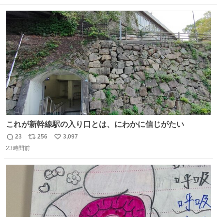
したのが客層高年齢層だった、この映画ってテレビとか新
数
ス
ね
聞で取り上げてないのにこれだけネットを駆使してる方多
ト
数
数
い 変わるぞ日本
これが新幹線駅の入り口とは、にわかに信じがたい
23
256
3,097
返
リ
い
23時間前
信
ポ
い
数
ス
ね
ト
数
数