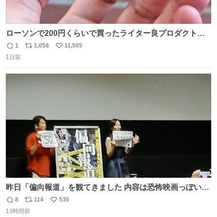
ローソンで200円くらいで買ったライター良プロダクトだ
これ 質感めっちゃ良い ガス充填とフリント交換もできてマ
1
1,058
11,505
返
リ
い
ジでこういうのでいいんだよ案件
1日前
信
ポ
い
数
ス
ね
ト
数
数
昨日「偏向報道」を観てきました 内容は恐怖映画っぽいの
かと思ってましたが きちんとエンタメ映画でした。 伏線回
8
114
535
返
リ
い
収もあり、小さい笑いもあり、爽快感もある満足 びっくり
13時間前
信
ポ
い