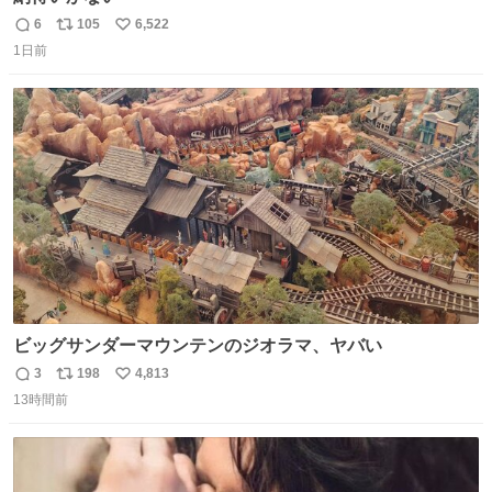
6
105
6,522
返
リ
い
1日前
信
ポ
い
数
ス
ね
ト
数
数
ビッグサンダーマウンテンのジオラマ、ヤバい
3
198
4,813
返
リ
い
13時間前
信
ポ
い
数
ス
ね
ト
数
数