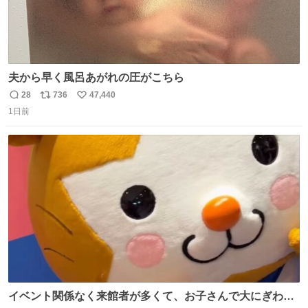
夫から早く風呂あがれの圧がこちら
28
736
47,440
返
リ
い
1日前
信
ポ
い
数
ス
ね
ト
数
数
イベント関係なく来館者が多くて、お子さんで大にぎわ