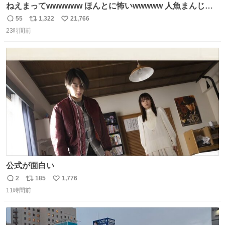
ねえまってwwwwww ほんとに怖いwwwww 人魚まんじゅ
う買ってきたから私も永遠のいのちを…ぐへへ…と思いな
55
1,322
21,766
返
リ
い
がら1つ食べたら 奥歯欠けたんだけど！！！！？？？ しか
23時間前
信
ポ
い
もガッツリ😭 まんじゅうだよ？？？？？？ ガリッて言っ
数
ス
ね
たから何？と思って口から出したら自分の歯wwwwww セ
ト
数
数
イレーンの呪いじゃん😭
公式が面白い
2
185
1,776
返
リ
い
11時間前
信
ポ
い
数
ス
ね
ト
数