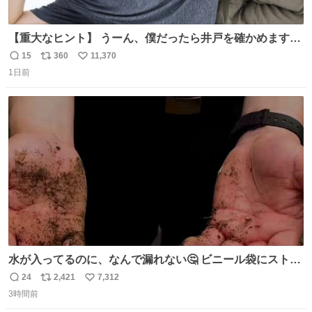
【重大なヒント】 うーん、僕だったら井戸を確かめますけ
どね
15
360
11,370
返
リ
い
1日前
信
ポ
い
数
ス
ね
ト
数
数
水が入ってるのに、なんで漏れない🤔 ビニール袋にストロ
ーを刺しているだけなのに、水が漏れない😳 実はこれ、ち
24
2,421
7,312
返
リ
い
ゃんと理由があるんです💁🏽‍♂️ ビニール袋に水を入れて、ス
3時間前
信
ポ
い
トローを横から差すだけ！ ストローの先端が水面より上に