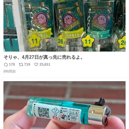
そりゃ、4月27日が真っ先に売れるよ。
170
719
25,651
返
リ
い
8時間前
信
ポ
い
数
ス
ね
ト
数
数