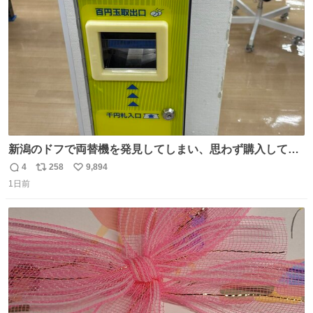
数
新潟のドフで両替機を発見してしまい、思わず購入してし
まい大阪に発送するイベントが発生
4
258
9,894
返
リ
い
1日前
信
ポ
い
数
ス
ね
ト
数
数