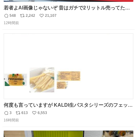
若者よAI画像じゃないぞ 昔はガチで2リットル売ってたん
やでw
548
2,242
21,107
返
リ
い
12時間前
信
ポ
い
数
ス
ね
ト
数
数
何度も言っていますが KALDI生パスタシリーズのフェット
チーネは 真剣(ガチ)で美味いぞ
3
613
6,553
返
リ
い
16時間前
信
ポ
い
数
ス
ね
ト
数