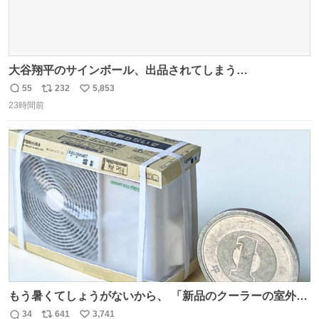
大谷翔平のサインボール、出品されてしまう…
55
232
5,853
返
リ
い
23時間前
信
ポ
い
数
ス
ね
ト
数
数
もう暑くてしょうがないから、 「新品のクーラーの室外機
のミニチュア」 でも見ていってよ
34
641
3,741