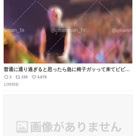
ト
数
数
普通に通り過ぎると思ったら急に椅子ガッって来てビビっ
た。そんでまじいい匂い。← #超特急_ESCORT
3
159
4,878
返
リ
い
12時間前
信
ポ
い
数
ス
ね
ト
数
数