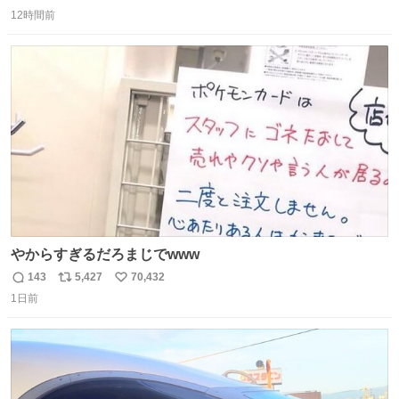
返
リ
い
12時間前
信
ポ
い
数
ス
ね
ト
数
数
やからすぎるだろまじでwww
143
5,427
70,432
返
リ
い
1日前
信
ポ
い
数
ス
ね
ト
数
数