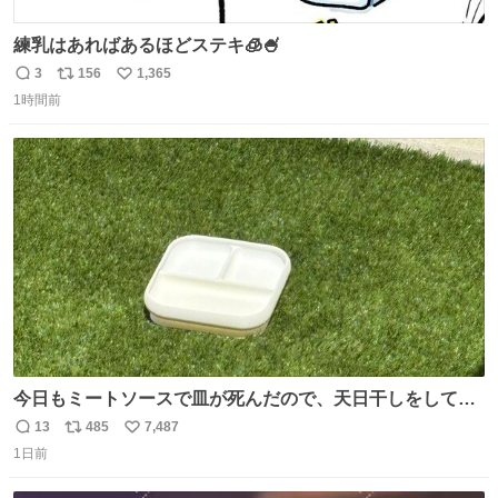
練乳はあればあるほどステキ🧊🍧
3
156
1,365
返
リ
い
1時間前
信
ポ
い
数
ス
ね
ト
数
数
今日もミートソースで皿が死んだので、天日干しをしてい
ます🍝 ありがとう先人の知恵
13
485
7,487
返
リ
い
1日前
信
ポ
い
数
ス
ね