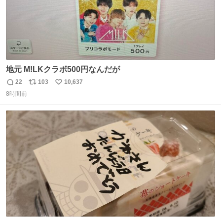
地元 M!LKクラボ500円なんだが
22
103
10,637
返
リ
い
8時間前
信
ポ
い
数
ス
ね
ト
数
数