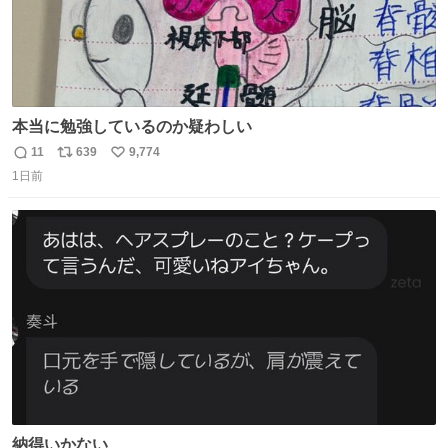
本当に勉強しているのか疑わしい
11
639
9,774
返
リ
い
1日前
信
ポ
い
数
ス
ね
ト
数
数
納得いかない