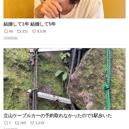
結婚して1年 結婚して5年
48
211
8,538
返
リ
い
20時間前
信
ポ
い
数
ス
ね
ト
数
数
立山ケーブルカーの予約取れなかったので1駅歩いた
7
105
1,219
返
リ
い