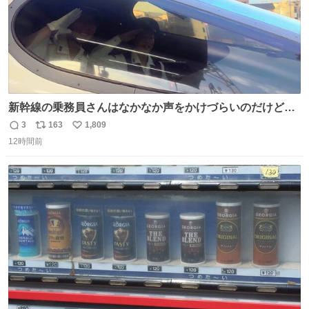
新幹線の乗務員さんはなかなか声をかけづらいのだけど😅
ルミエールの運転士さん、運転台にカメラマン向けたらお
3
163
1,809
返
リ
い
二人で敬礼🫡✨ 暗くて上手く撮れないなぁ…な顔してた
12時間前
信
ポ
い
ら、わざわざ車外に出て来てくださり✨ 「フリー素材なの
数
ス
ね
で載せて大丈夫です！」と自ら言ってくださる親切気さく
ト
数
数
なS運転士さん感謝