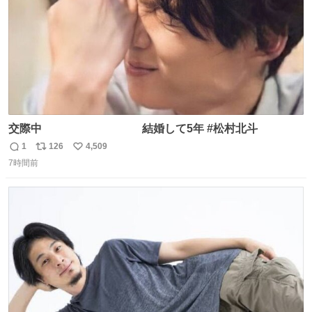
交際中 結婚して5年 #松村北斗
1
126
4,509
返
リ
い
7時間前
信
ポ
い
数
ス
ね
ト
数
数