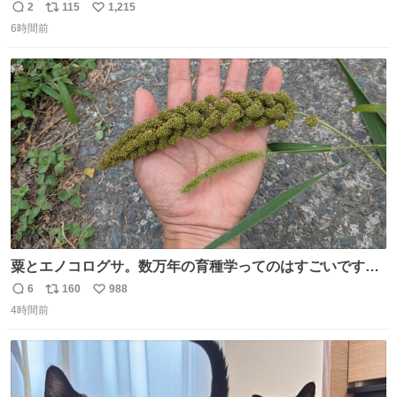
い。 🐹を知らない子が「ねこ🐱」「ねこかな？」とつぶや
2
115
1,215
返
リ
い
いたら音速で反応していた
6時間前
信
ポ
い
数
ス
ね
ト
数
数
粟とエノコログサ。数万年の育種学ってのはすごいです
な。
6
160
988
返
リ
い
4時間前
信
ポ
い
数
ス
ね
ト
数
数