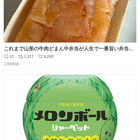
これまで山形の牛肉どまん中弁当が人生で一番旨い弁当だ
ったのだが、それを遥かに超える弁当発見。 個人的に駅弁
21
1,377
8,288
返
リ
い
＆空弁ランキングぶっち切りで首位を独走しているお弁当
22時間前
信
ポ
い
です🥹 福岡空港＆博多駅で購入可🍱 博多駅界隈にステイさ
数
ス
ね
れてるクルーの方は駅での購入が断然オススメです👍 #え
ト
数
数
んがわ明太寿司