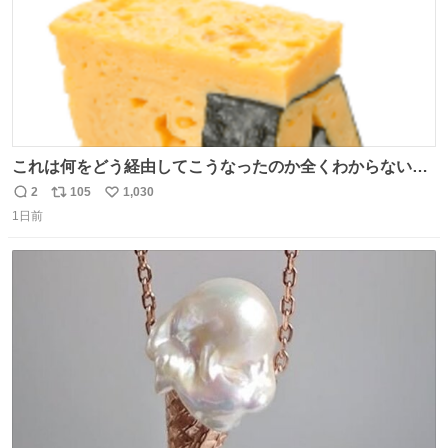
これは何をどう経由してこうなったのか全くわからない構
造のすしざんまいの玉子
2
105
1,030
返
リ
い
1日前
信
ポ
い
数
ス
ね
ト
数
数