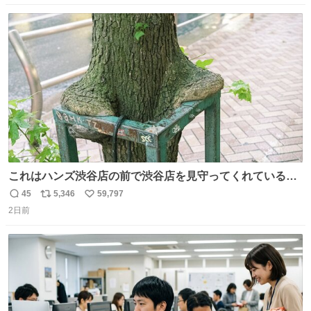
はブランドで自分を飾りキラキラ自慢をする。 #折田楓
数
ス
ね
#merchu
ト
数
数
これはハンズ渋谷店の前で渋谷店を見守ってくれている
「くつろ木」。
45
5,346
59,797
返
リ
い
2日前
信
ポ
い
数
ス
ね
ト
数
数