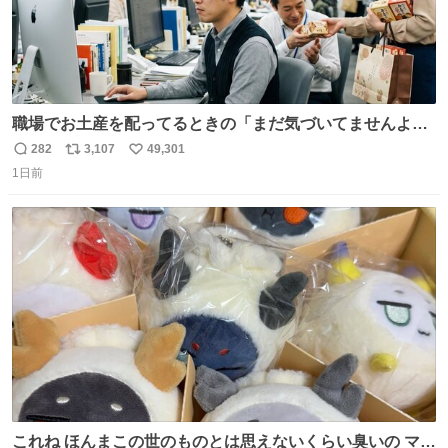
職場でお土産を配ってるときの「まだ気づいてませんよ」
的な演技が毎回シンドい。
282
3,107
49,301
返
リ
い
1日前
信
ポ
い
数
ス
ね
ト
数
数
これね ほんまこの世のものとは思えないくらい臭いの マジ