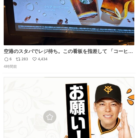
空港のスタバでレジ待ち。この看板を指差して 「コーヒー
苦手な人コーヒー飲まないよ！」て叫び続けてる子供いて
6
283
4,434
返
リ
い
吹き出しそうwお母さんお疲れ様です。
4時間前
信
ポ
い
数
ス
ね
ト
数
数