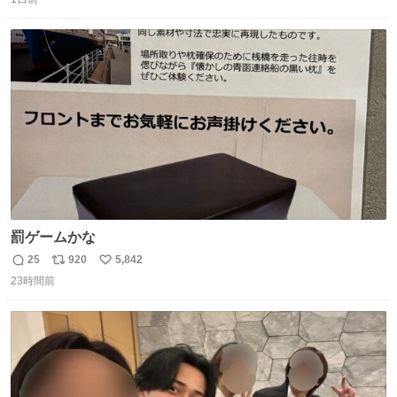
信
ポ
い
数
ス
ね
ト
数
数
罰ゲームかな
25
920
5,842
返
リ
い
23時間前
信
ポ
い
数
ス
ね
ト
数
数