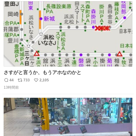
ト
数
数
さすがと言うか、もうアホなのかと
44
733
2,105
返
リ
い
13時間前
信
ポ
い
数
ス
ね
ト
数
数