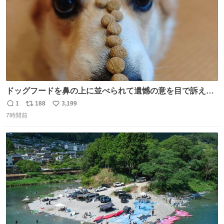
ドッグフードを鼻の上に並べられて遺憾の意を目で訴えて
くるコーギー
1
188
3,199
返
リ
い
7時間前
信
ポ
い
数
ス
ね
ト
数
数