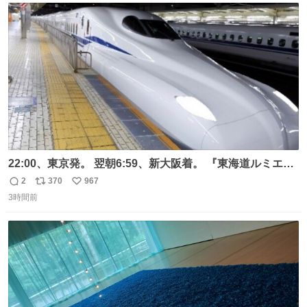
ト
数
数
22:00、東京発。 翌朝6:59、新大阪着。 『東海道ルミエー
ルエクスプレス』が今夜、初運行！ 岐阜羽島駅で夜を越す
2
370
967
返
リ
い
東海道新幹線。寝台列車じゃないのに、朝まで新幹線とい
3時間前
信
ポ
い
う、なんだか特別体験😉 #TRAINTRIP #東海道ルミエール
数
ス
ね
エクスプレス
ト
数
数