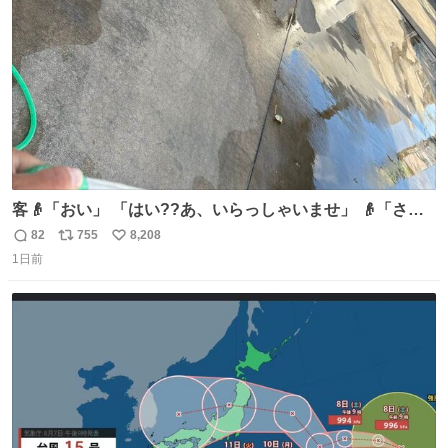
数
客👴「おい」 「はい??あ、いらっしゃいませ」 👴「さっ
きからずっと水出しっぱなしでもったいないだろ」 「静電
82
755
8,208
返
リ
い
気を逃がし、熱くなった地面の温度を下げ、引火事故の防
1日前
信
ポ
い
止の為必要な作業です」 👴「水不足の昨今にもったいない
数
ス
ね
ことをするな!!」 それでは歌います、聞いてください 「井
ト
数
数
戸水」