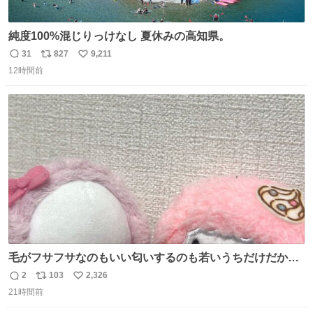
純度100%混じりっけなし 夏休みの高知県。
31
827
9,211
返
リ
い
12時間前
信
ポ
い
数
ス
ね
ト
数
数
毛がフサフサなのもいい匂いするのも若いうちだけだから
ね？ そのうち君もわかるよ。
2
103
2,326
返
リ
い
21時間前
信
ポ
い
数
ス
ね