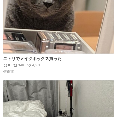
ト
数
数
ニトリでメイクボックス買った
8
348
4,551
返
リ
い
4時間前
信
ポ
い
数
ス
ね
ト
数
数