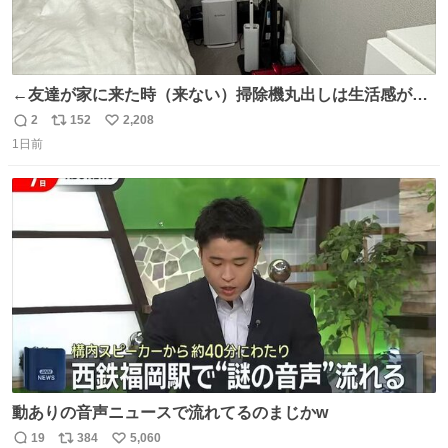
←友達が家に来た時（来ない）掃除機丸出しは生活感が出
てかっこ悪いなぁ →せや
2
152
2,208
返
リ
い
1日前
信
ポ
い
数
ス
ね
ト
数
数
動ありの音声ニュースで流れてるのまじかw
19
384
5,060
返
リ
い