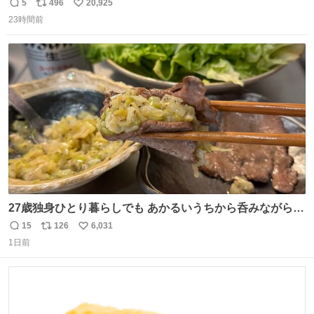
元気出してほしい
5
496
20,925
返
リ
い
23時間前
信
ポ
い
数
ス
ね
ト
数
数
27歳独身ひとり暮らしでも あかるいうちから呑みながらキ
ッチンでひとり焼肉できてしあわせだもん՞ o̴̶̷̥ ̫ o̴̶̷̥ ՞
15
126
6,031
返
リ
い
1日前
信
ポ
い
数
ス
ね
ト
数
数