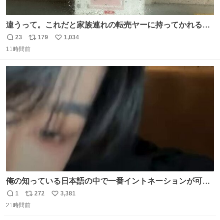
違うって。これだと家族連れの転売ヤーに持ってかれるだ
け。 ポケカと同じで浅はかすぎる💦
23
179
1,034
返
リ
い
11時間前
信
ポ
い
数
ス
ね
ト
数
数
俺の知っている日本語の中で一番イントネーションが可愛
い
1
272
3,381
返
リ
い
21時間前
信
ポ
い
数
ス
ね