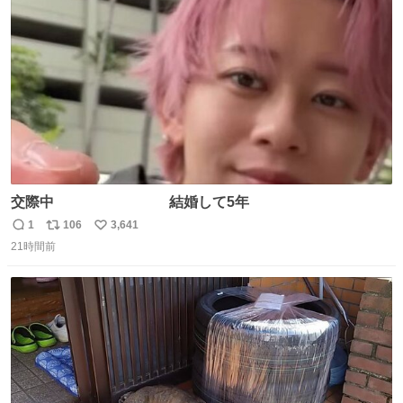
焼いてました👏（ええ笑顔や） #たこ焼きの日
ト
数
数
交際中 結婚して5年
1
106
3,641
返
リ
い
21時間前
信
ポ
い
数
ス
ね
ト
数
数