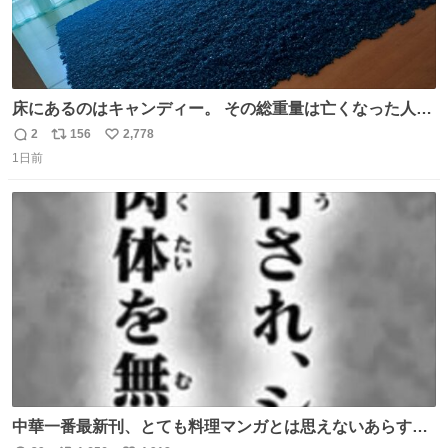
床にあるのはキャンディー。 その総重量は亡くなった人と
同等の重さだそうです。 鑑賞者は一つ持ち帰れますが、亡
2
156
2,778
返
リ
い
くなった人の一部を持ち帰っているような感覚になりまし
1日前
信
ポ
い
た。 勇気を出して口に入れたら、ハッカ味😳✨ #ポーラ美
数
ス
ね
術館
ト
数
数
中華一番最新刊、とても料理マンガとは思えないあらすじ