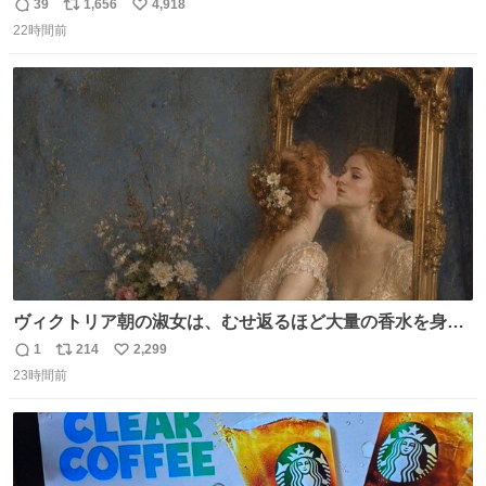
の書き出ししてて最高
39
1,656
4,918
返
リ
い
22時間前
信
ポ
い
数
ス
ね
ト
数
数
ヴィクトリア朝の淑女は、むせ返るほど大量の香水を身に
つけるものではないとされていた。それでも香水は、髪や
1
214
2,299
返
リ
い
肌の手入れと同じくらい、ヴィクトリア朝の女性達の美容
23時間前
信
ポ
い
習慣に欠かせないものだった。 当時の香水は、現在私たち
数
ス
ね
が知る香水よりも単純な組成で、その大部分は薔薇、菫、
ト
数
数
ベルガモット、