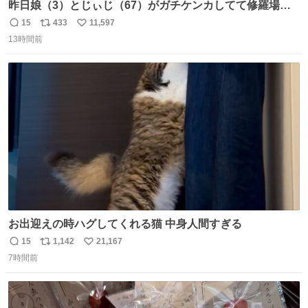
昨日娘（3）とじぃじ（67）がガチケンカしてて修羅場だ
ったんだけど、ふぉるては可能な限り平たくなってまし
15
433
11,597
返
リ
い
た。犬が1番空気読める。
13時間前
信
ポ
い
数
ス
ね
ト
数
数
お出迎えの時ハグしてくれる猫 中身人間すぎる
15
1,142
21,167
返
リ
い
7時間前
信
ポ
い
数
ス
ね
ト
数
数