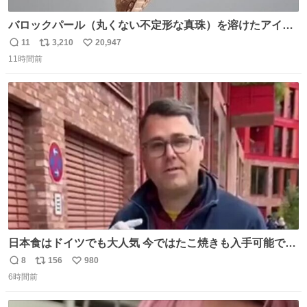
バロックパール（丸くない不定形な真珠）を溶けたアイス
や飴玉、雲、アヒルに見立ててジュエリーデザイナー、
11
3,210
20,947
返
リ
い
Ben Choi 蔡俊文さんの作品。
11時間前
信
ポ
い
instagram.com/bcjoaillerie/
数
ス
ね
ト
数
数
日本食はドイツでも大人気 今ではたこ焼きも入手可能です
が、🥑や🌽、ウィンナーや枝豆などが入っているオリジナ
8
156
980
返
リ
い
ルたこ焼きへと進化 大使館の広報課長ハインリッヒは、日
6時間前
信
ポ
い
本でたこ焼きに心奪われ、ベルリンにいたときには出店で
数
ス
ね