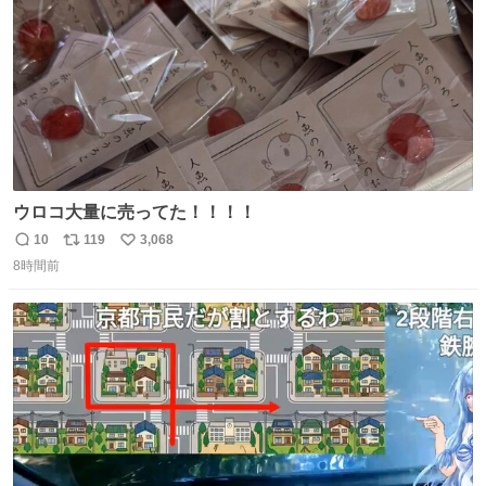
ウロコ大量に売ってた！！！！
10
119
3,068
返
リ
い
8時間前
信
ポ
い
数
ス
ね
ト
数
数