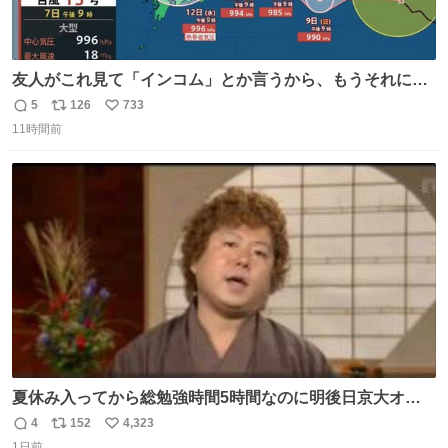
友人がこれ見て「インコム」とか言うから、もうそれにし
か見えなくなっちゃった。
5
126
733
返
リ
い
11時間前
信
ポ
い
数
ス
ね
ト
数
数
夏休み入ってから総勉強時間5時間なのに明後日京大オー
プンで今これ
4
152
4,323
返
リ
い
1日前