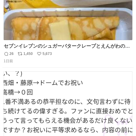
セブンイレブンのシュガーバタークレープとえんがわの寿
司を探している人へ！ シュガーバタークレープは目黒、品
26
1,450
5,673
返
リ
い
川、蒲田、渋谷、川崎、横浜、鶴見、九州の一部エリア限
1日前
信
ポ
い
定商品で8月5日に発注が終了したため店舗に置いてあると
数
ス
ね
ころ少ないですが見つけたら即買いです🤩❣️
ト
数
数