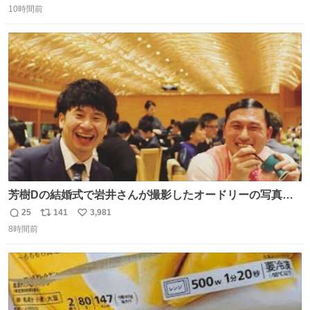
#関広見まつり2026
10時間前
信
ポ
い
数
ス
ね
ト
数
数
芳樹Dの結婚式で岩井さんが撮影したオードリーの写真が
本当好きなのよね。確か3枚目はもうすでに出来上がって
25
141
3,981
返
リ
い
いる春日さんがウェイターにハイボールを懇願している所
8時間前
信
ポ
い
じゃなかったかな
数
ス
ね
ト
数
数