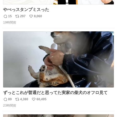
やべっスタンプミスった
15
297
8,060
返
リ
い
19時間前
信
ポ
い
数
ス
ね
ト
数
数
ずっとこれが普通だと思ってた実家の柴犬のオフロ見て
89
4,380
60,495
返
リ
い
23時間前
信
ポ
い
数
ス
ね