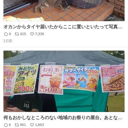
オカンからタイヤ届いたからここに置いといたって写真送
られてきたけど明らかに猫が邪魔くさそうな顔してて草
4
415
7,339
返
リ
い
1日前
信
ポ
い
数
ス
ね
ト
数
数
何もおかしなところのない地域のお祭りの屋台。あとなん
か割と聞き馴染みのあるBGMが流れてます #関広見まつり
6
901
1,863
返
リ
い