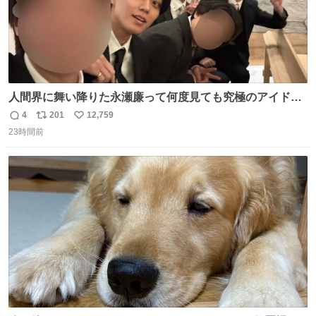
人間界に舞い降りた永瀬廉って何度見ても究極のアイドル
過ぎてずっと味する。美味い。
4
201
12,759
返
リ
い
23時間前
信
ポ
い
数
ス
ね
ト
数
数