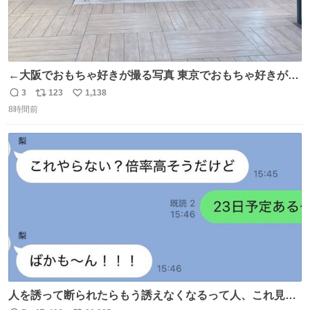
←大阪でおもちゃ好きが撮る写真 東京でおもちゃ好きが撮
る写真→
3
123
1,138
返
リ
い
8時間前
信
ポ
い
数
ス
ね
ト
数
数
人を誘って断られたらもう誘えなくなるって人、これ見て