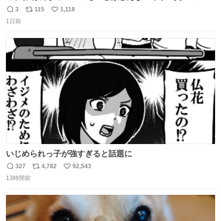
で、死ぬほど、臭い 中に入ってる謎スクイーズのせいなん
3
115
1,118
返
リ
い
だけど
1日前
信
ポ
い
数
ス
ね
ト
数
数
いじめられっ子が強すぎると話題に
327
4,782
92,543
返
リ
い
13時間前
信
ポ
い
数
ス
ね
ト
数
数