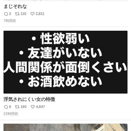
まじそれな
2
110
2,811
返
リ
い
7時間前
信
ポ
い
数
ス
ね
ト
数
数
浮気されにくい女の特徴
6
160
4,847
返
リ
い
22時間前
信
ポ
い
数
ス
ね
ト
数