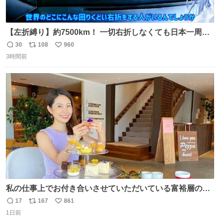
【左折縛り】約7500km！ 一切右折しなくても日本一周ギ
リ達成できる説 nicovideo.jp/watch/sm464343…
30
108
960
返
リ
い
3時間前
信
ポ
い
数
ス
ね
ト
数
数
私の仕事上でお付き合いさせていただいている富裕層の社
長さん達は、こんな事しない。 こんな自慢は一切しない
17
167
861
返
リ
い
し、なんなら表に出てこない。 自分に自信がない半端モン
1日前
信
ポ
い