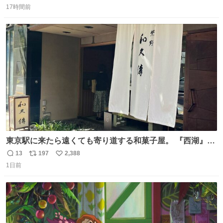
17時間前
信
ポ
い
数
ス
ね
ト
数
数
東京駅に来たら遠くても寄り道する和菓子屋。 『西湖』と
いう笹に包まれ、蓮根の粉で出来た生菓子がたまらなく美
13
197
2,388
返
リ
い
味しい。 笹の香りと和三盆の風味、蓮粉のもちもちと特徴
1日前
信
ポ
い
ある食感は唯一無二。
数
ス
ね
ト
数
数