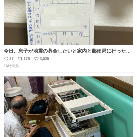
今日、息子が地震の募金したいと家内と郵便局に行ったみ
たいです。おもちゃとか買う選択肢もあったと思うけど、
37
175
3,525
返
リ
い
自分で貯めてた2万円を役に立てて欲しい、みんなも元気
16時間前
信
ポ
い
になって欲しいと。家内も一緒に募金したので、自分も何
数
ス
ね
かできたらなぁと思いました。
ト
数
数