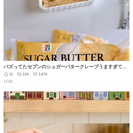
ト
数
数
バズってたセブンのシュガーバタークレープうますぎて
7NOWで買い溜め🛒💭
11
154
3,876
返
リ
い
1日前
信
ポ
い
数
ス
ね
ト
数
数