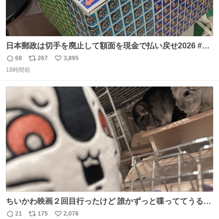
日本郵政は切手を廃止して額面を現金で払い戻せ2026 #日
本郵政 @JapanPostHD_PR
68
267
3,895
返
リ
い
18時間前
信
ポ
い
数
ス
ね
ト
数
数
ちいかわ映画２回目行ったけど 誰かずっと喋っててうるさ
かった 許せねえ
21
175
2,076
返
リ
い