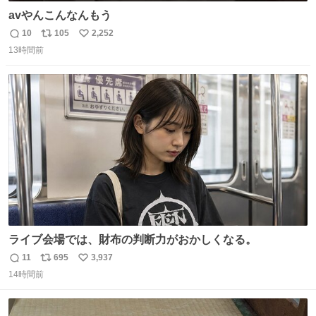
avやんこんなんもう
10
105
2,252
返
リ
い
13時間前
信
ポ
い
数
ス
ね
ト
数
数
ライブ会場では、財布の判断力がおかしくなる。
11
695
3,937
返
リ
い
14時間前
信
ポ
い
数
ス
ね
ト
数