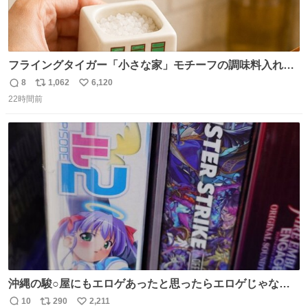
フライングタイガー「小さな家」モチーフの調味料入れ、
並べれば“デンマークの街並み”に ピンク・グリーン・テラ
8
1,062
6,120
返
リ
い
コッタの全9種 - fashion-press.net/news/149552
22時間前
信
ポ
い
数
ス
ね
ト
数
数
沖縄の駿○屋にもエロゲあったと思ったらエロゲじゃなか
った
10
290
2,211
返
リ
い