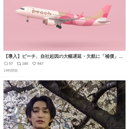
【導入】ピーチ、自社起因の大幅遅延・欠航に「補償」開
始へ news.livedoor.com/article/detail… 同社に起因する理
57
180
947
返
リ
い
由によって大幅遅延や欠航が発生した場合、乗客が負担し
19時間前
信
ポ
い
た宿泊費や交通費を、領収書の事後申請に基づき、国内線
数
ス
ね
は1人あたり上限1万円、国際線は上限2万円まで支払う。
ト
数
数