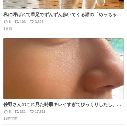
私に呼ばれて早足でずんずん歩いてくる猫の「めっちゃ急
いで来ました」って感じがとても愛おしい
6
103
3,826
返
リ
い
1日前
信
ポ
い
数
ス
ね
ト
数
数
佐野さんのこれ見た時肌キレイすぎてびっくりしたし、や
はりアイドルって体型･肌管理すごすぎる
5
331
17,511
返
リ
い
19時間前
信
ポ
い
数
ス
ね