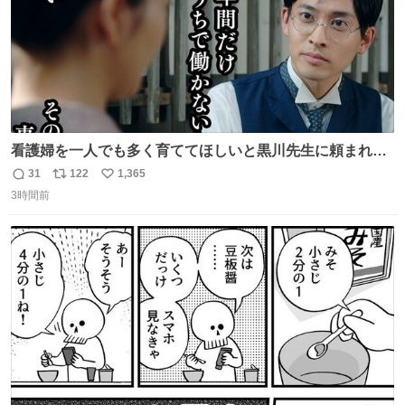
看護婦を一人でも多く育ててほしいと黒川先生に頼まれ、
１年間だけ黒川病院で働くことにしたりん。 直美はその１
31
122
1,365
返
リ
い
年間で恵風看護婦会を立て直すと話しました。 👇このシー
3時間前
信
ポ
い
ンをぜひ本編で web.nhk/tv/an/kazekaor… #朝ドラ #風薫
数
ス
ね
る 見上愛 上坂樹里 平埜生成
ト
数
数