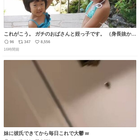
これがこう。 ガチのおばさんと姪っ子です。 （身長抜かさ
れててしぬ笑） #ヤツルギ12 #家族でヒロイン
96
347
8,556
返
リ
い
16時間前
信
ポ
い
数
ス
ね
ト
数
数
妹に彼氏できてから毎日これで大鬱 w