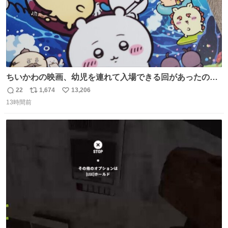
ちいかわの映画、幼児を連れて入場できる回があったので
子どもを連れて観てきたんですけど、セイレーンの登場シ
22
1,674
13,206
返
リ
い
ーンで場内のベビーが一斉に泣き出してたのがとてもよい
13時間前
信
ポ
い
映画体験でした。
数
ス
ね
ト
数
数