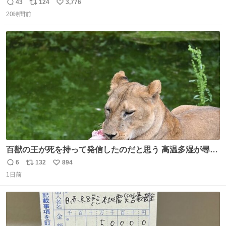
43
124
3,776
返
リ
い
20時間前
信
ポ
い
数
ス
ね
ト
数
数
百獣の王が死を持って発信したのだと思う 高温多湿が尋常
でない日本の夏 どうか早急に飼育の環境を見直して 動物の
6
132
894
返
リ
い
命を護ってください…と 治療中のライオンが助かりますよ
1日前
信
ポ
い
うに すべての動物の命が護られますように 2026.7.3📷多摩
数
ス
ね
動物公園にて 残念ながら個体の識別は出来ません
ト
数
数