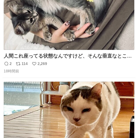
人間これ座ってる状態なんですけど、そんな垂直なところ
でいきなり天地無用のごろんをかますのは、それは、あま
2
114
2,269
返
リ
い
りに人間を信用しすぎではないか、、、？？？
18時間前
信
ポ
い
数
ス
ね
ト
数
数