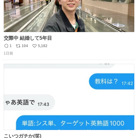
交際中 結婚して5年目
1
104
5,182
返
リ
い
1日前
信
ポ
い
数
ス
ね
ト
数
数
こいつガチか(笑)