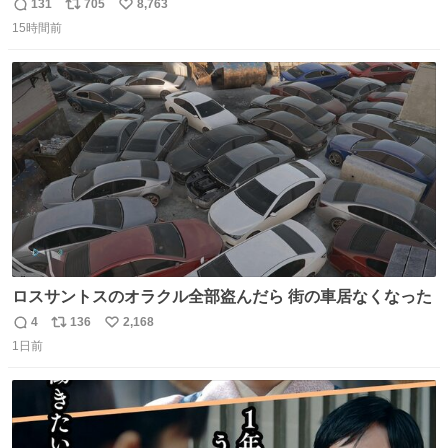
ません。優秀な人の多い現代の価値観から見ると、あまり
131
705
8,763
返
リ
い
優秀な母親ではないかもしれません。でも、だからこそ、
15時間前
信
ポ
い
私はそういう母親が大好きです。今も昔もすごくリラック
数
ス
ね
スします。「優秀」と「良い」は別なんですよね。 1/2
ト
数
数
ロスサントスのオラクル全部盗んだら 街の車居なくなった
4
136
2,168
返
リ
い
1日前
信
ポ
い
数
ス
ね
ト
数
数