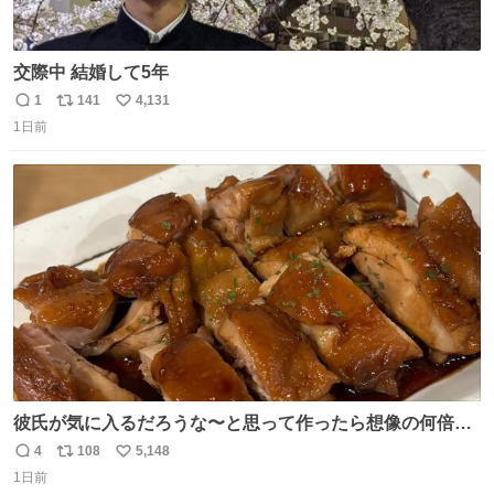
交際中 結婚して5年
1
141
4,131
返
リ
い
1日前
信
ポ
い
数
ス
ね
ト
数
数
彼氏が気に入るだろうな〜と思って作ったら想像の何倍も
美味しい美味しい言ってくれて嬉しい
4
108
5,148
返
リ
い
1日前
信
ポ
い