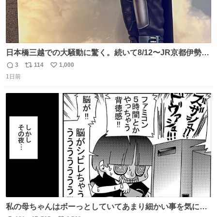
日本橋三越での大騒動に驚く。続いて8/12〜JR京都伊勢丹
でPOP UP STOREがオープンするとのこと…皆さんお怪
3
114
1,000
返
リ
い
我なくお買い物を🙏 写真は2026/5/21 ロードショーの前日
1日前
信
ポ
い
。だーれも写真撮ってなかったんだけどなぁ😵‍💫
数
ス
ね
ト
数
数
私の母ちゃんはボーっとしていてあまり細かい事を気にし