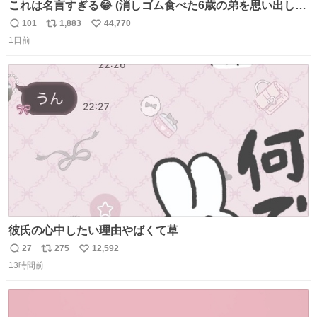
これは名言すぎる😂 (消しゴム食べた6歳の弟を思い出しな
がら)
101
1,883
44,770
返
リ
い
1日前
信
ポ
い
数
ス
ね
ト
数
数
彼氏の心中したい理由やばくて草
27
275
12,592
返
リ
い
13時間前
信
ポ
い
数
ス
ね
ト
数
数