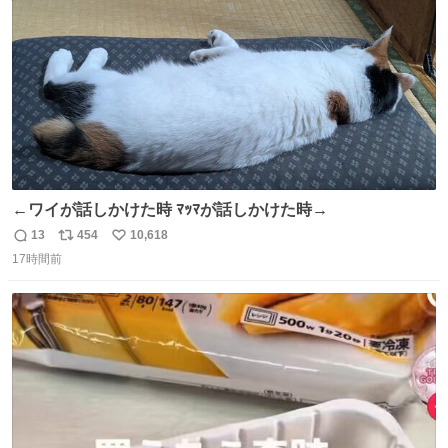
数
←ワイが話しかけた時 ﾏｯﾏが話しかけた時→
13
454
10,618
返
リ
い
17時間前
信
ポ
い
数
ス
ね
ト
数
数