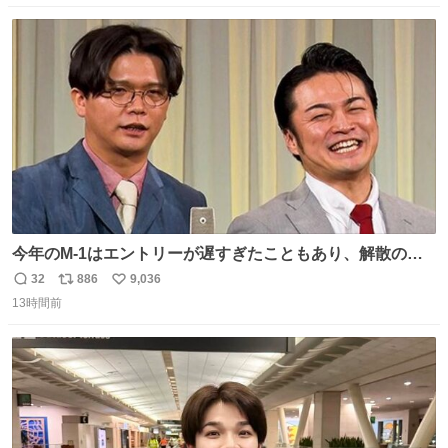
数
ス
ね
ト
数
数
今年のM-1はエントリーが遅すぎたこともあり、解散の可
能性を作り出してからのスタート！！ 遅くなって申し訳な
32
886
9,036
返
リ
い
い🙏 エントリーナンバーは「GO!無策!」でかなり覚えやす
13時間前
信
ポ
い
い！応援をお願いすることになりそう！！
数
ス
ね
ト
数
数