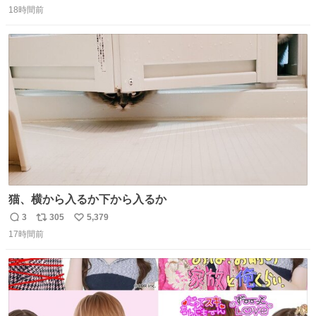
18時間前
信
ポ
い
数
ス
ね
ト
数
数
猫、横から入るか下から入るか
3
305
5,379
返
リ
い
17時間前
信
ポ
い
数
ス
ね
ト
数
数