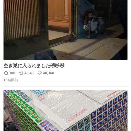
ト
数
数
空き巣に入られました🤣🤣🤣
306
4,049
40,360
返
リ
い
15時間前
信
ポ
い
数
ス
ね
ト
数
数