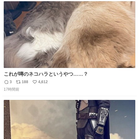
ト
数
数
これが噂のネコハラというやつ……？
3
188
4,612
返
リ
い
17時間前
信
ポ
い
数
ス
ね
ト
数
数