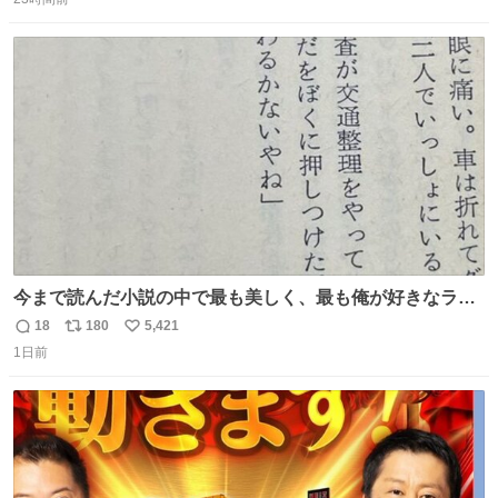
信
ポ
い
数
ス
ね
ト
数
数
今まで読んだ小説の中で最も美しく、最も俺が好きなラス
トシーン
18
180
5,421
返
リ
い
1日前
信
ポ
い
数
ス
ね
ト
数
数