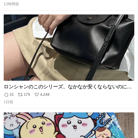
12時間前
信
ポ
い
数
ス
ね
ト
数
数
ロンシャンのこのシリーズ、なかなか安くならないのにセ
ール価格になってる🖤✨レザーなのが反則級にかわいい。
31
175
4,248
返
リ
い
持ってるだけでコーデが格上げされる。
1日前
信
ポ
い
数
ス
ね
ト
数
数