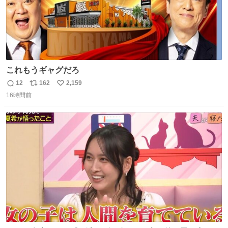
これもうギャグだろ
12
162
2,159
返
リ
い
16時間前
信
ポ
い
数
ス
ね
ト
数
数