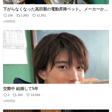
下がらなくなった高田製の電動昇降ベット。 メーカーから
は、完全に見放されたんですが、 見事に85歳の父が治しま
156
1,982
21,951
返
リ
い
した。 うちの父は、トヨタカローラのボディをオート生産
16時間前
信
ポ
い
する、工業ロボットの製作者なんですが、 父が電動ベット
数
ス
ね
の配線をハンダで修理している横で、
ト
数
数
交際中 結婚して5年
2
364
14,594
返
リ
い
19時間前
信
ポ
い
数
ス
ね