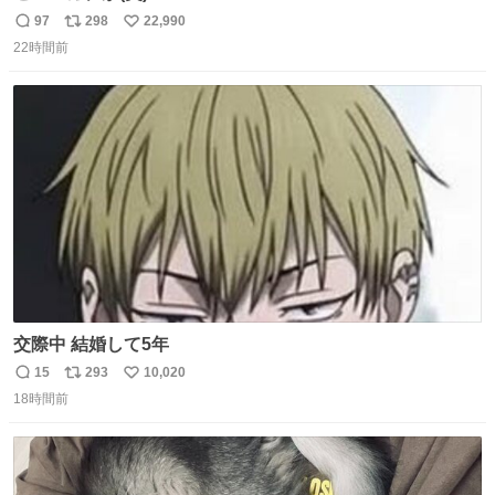
97
298
22,990
返
リ
い
22時間前
信
ポ
い
数
ス
ね
ト
数
数
交際中 結婚して5年
15
293
10,020
返
リ
い
18時間前
信
ポ
い
数
ス
ね
ト
数
数