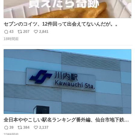
セブンのコイツ、12件回って出会えてないんだが。。
43
207
2,841
返
リ
い
18時間前
信
ポ
い
数
ス
ね
ト
数
数
全日本ややこしい駅名ランキング番外編、仙台市地下鉄川
内駅
39
384
2,137
返
リ
い
23時間前