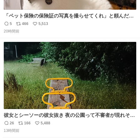
「ペット保険の保険証の写真を撮らせてくれ」と頼んだら
ちゃんと座ってポーズを取ってくれた人
5
466
5,513
返
リ
い
20時間前
信
ポ
い
数
ス
ね
ト
数
数
彼女とシーソーの彼女抜き 夜の公園って不審者が現れそう
で怖いんだよな
26
166
5,488
返
リ
い
13時間前
信
ポ
い
数
ス
ね