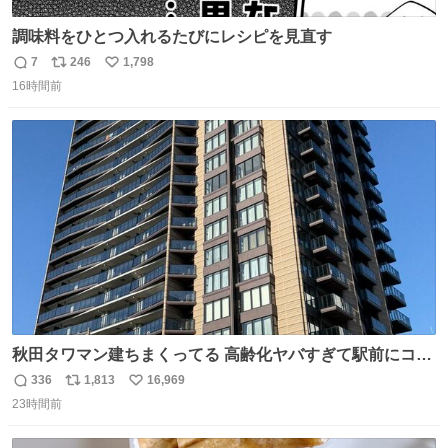
調味料をひとつ入れるたびにレシピを見直す
7
246
1,798
返
リ
い
16時間前
信
ポ
い
数
ス
ね
ト
数
数
秋田タワマン建ちまくってる 高齢化ヤバすぎて駅前にコン
パクトシティつくって高齢者を住ませる考えらしい 病院も
336
1,813
16,969
返
リ
い
全部駅前にある
23時間前
信
ポ
い
数
ス
ね