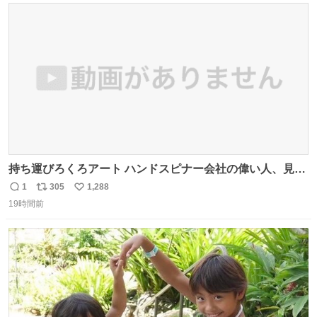
ト
数
数
持ち運びろくろアート ハンドスピナー会社の偉い人、見て
ください。
1
305
1,288
返
リ
い
19時間前
信
ポ
い
数
ス
ね
ト
数
数