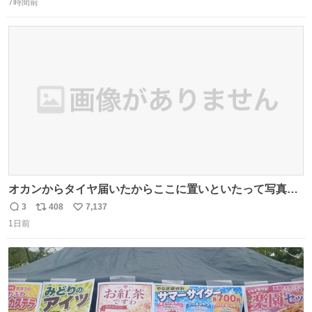
いる春日さんがウェイターにハイボールを懇願している所
7時間前
信
ポ
い
じゃなかったかな
数
ス
ね
ト
数
数
オカンからタイヤ届いたからここに置いといたって写真送
られてきたけど明らかに猫が邪魔くさそうな顔してて草
3
408
7,137
返
リ
い
1日前
信
ポ
い
数
ス
ね
ト
数
数