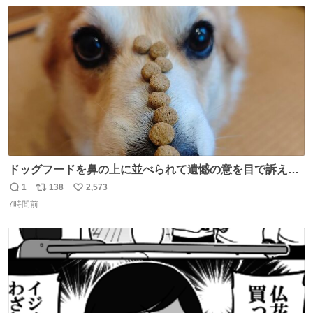
数
ス
ね
ト
数
数
ドッグフードを鼻の上に並べられて遺憾の意を目で訴えて
くるコーギー
1
138
2,573
返
リ
い
7時間前
信
ポ
い
数
ス
ね
ト
数
数