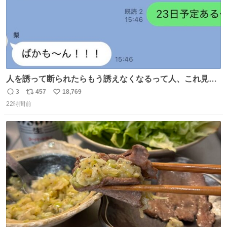
人を誘って断られたらもう誘えなくなるって人、これ見て
元気出してほしい
3
457
18,769
返
リ
い
22時間前
信
ポ
い
数
ス
ね
ト
数
数