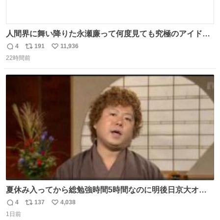
人間界に舞い降りた永瀬廉って何度見ても究極のアイドル
過ぎてずっと味する。美味い。
4
191
11,936
返
リ
い
22時間前
信
ポ
い
数
ス
ね
ト
数
数
夏休み入ってから総勉強時間5時間なのに明後日京大オー
プンで今これ
4
137
4,038
返
リ
い
1日前
信
ポ
い