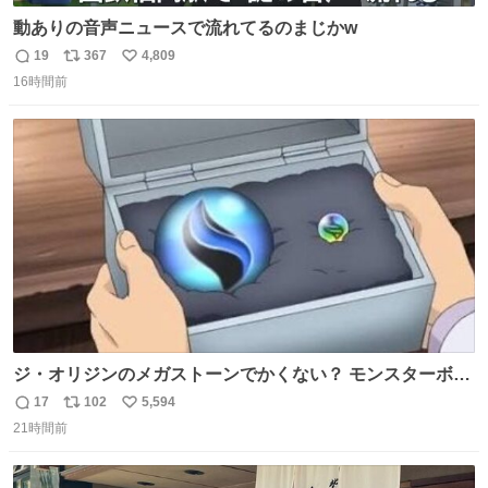
動ありの音声ニュースで流れてるのまじかw
19
367
4,809
返
リ
い
16時間前
信
ポ
い
数
ス
ね
ト
数
数
ジ・オリジンのメガストーンでかくない？ モンスターボー
ルと同じくらいの大きさあるけどメガストーンってこんな
17
102
5,594
返
リ
い
にでかいの？
21時間前
信
ポ
い
数
ス
ね
ト
数