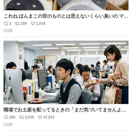
これね ほんまこの世のものとは思えないくらい臭いの マジ
で、死ぬほど、臭い 中に入ってる謎スクイーズのせいなん
3
109
1,078
返
リ
い
だけど
1日前
信
ポ
い
数
ス
ね
ト
数
数
職場でお土産を配ってるときの「まだ気づいてませんよ」
的な演技が毎回シンドい。
280
3,036
47,915
返
リ
い
1日前
信
ポ
い