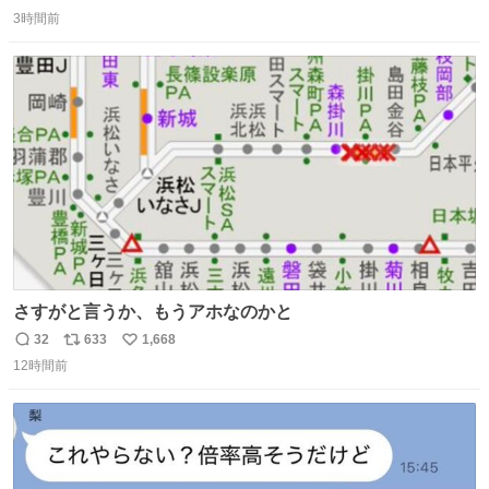
返
リ
い
3時間前
信
ポ
い
数
ス
ね
ト
数
数
さすがと言うか、もうアホなのかと
32
633
1,668
返
リ
い
12時間前
信
ポ
い
数
ス
ね
ト
数
数