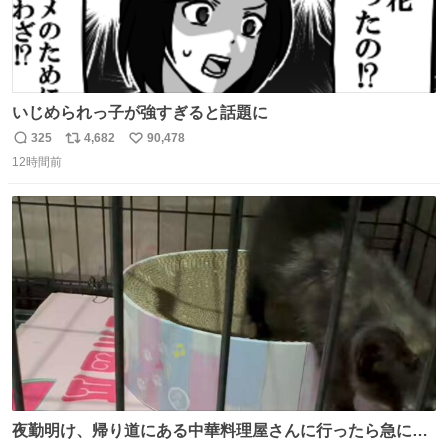
いじめられっ子が強すぎると話題に
325
4,682
90,478
返
リ
い
12時間前
信
ポ
い
数
ス
ね
ト
数
数
夜勤明け、帰り道にある中華料理屋さんに行ったら急に