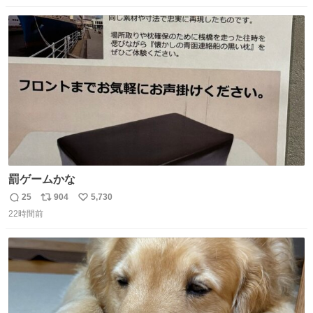
数
ス
ね
ト
数
数
罰ゲームかな
25
904
5,730
返
リ
い
22時間前
信
ポ
い
数
ス
ね
ト
数
数