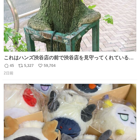
これはハンズ渋谷店の前で渋谷店を見守ってくれている
「くつろ木」。
45
5,327
59,704
返
リ
い
2日前
信
ポ
い
数
ス
ね
ト
数
数