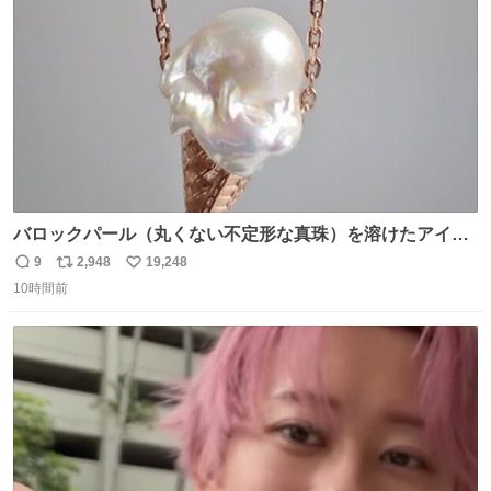
数
バロックパール（丸くない不定形な真珠）を溶けたアイス
や飴玉、雲、アヒルに見立ててジュエリーデザイナー、
9
2,948
19,248
返
リ
い
Ben Choi 蔡俊文さんの作品。
10時間前
信
ポ
い
instagram.com/bcjoaillerie/
数
ス
ね
ト
数
数