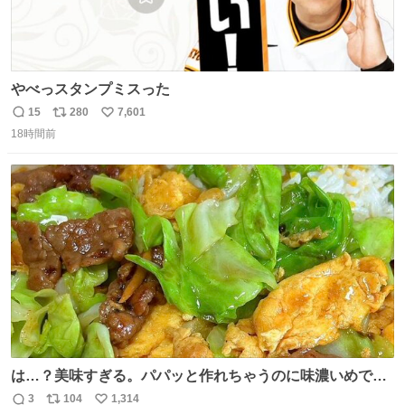
やべっスタンプミスった
15
280
7,601
返
リ
い
18時間前
信
ポ
い
数
ス
ね
ト
数
数
は…？美味すぎる。パパッと作れちゃうのに味濃いめで満
足感エグいの天才だろ🥹
3
104
1,314