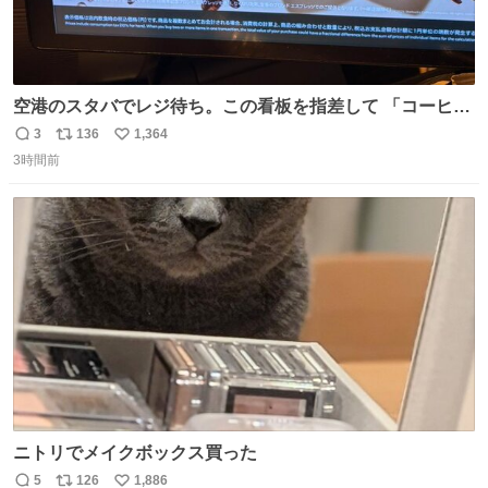
空港のスタバでレジ待ち。この看板を指差して 「コーヒー
苦手な人コーヒー飲まないよ！」て叫び続けてる子供いて
3
136
1,364
返
リ
い
吹き出しそうwお母さんお疲れ様です。
3時間前
信
ポ
い
数
ス
ね
ト
数
数
ニトリでメイクボックス買った
5
126
1,886