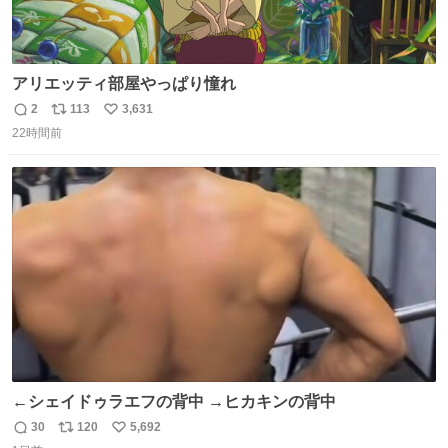
アリエッティ部屋やっぱり憧れ
2
113
3,631
返
リ
い
22時間前
信
ポ
い
数
ス
ね
ト
数
数
←シェイドゥラエフの背中 →ヒカキンの背中
30
120
5,692
返
リ
い