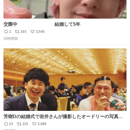
交際中 結婚して5年
1
103
3,545
返
リ
い
20時間前
信
ポ
い
数
ス
ね
ト
数
数
芳樹Dの結婚式で岩井さんが撮影したオードリーの写真が
本当好きなのよね。確か3枚目はもうすでに出来上がって
23
115
3,496
返
リ
い