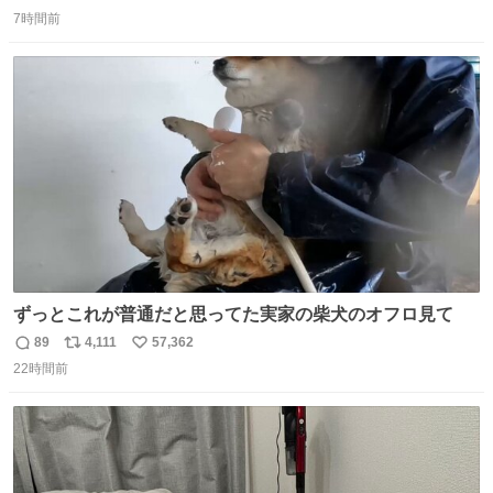
返
リ
い
7時間前
信
ポ
い
数
ス
ね
ト
数
数
ずっとこれが普通だと思ってた実家の柴犬のオフロ見て
89
4,111
57,362
返
リ
い
22時間前
信
ポ
い
数
ス
ね
ト
数
数