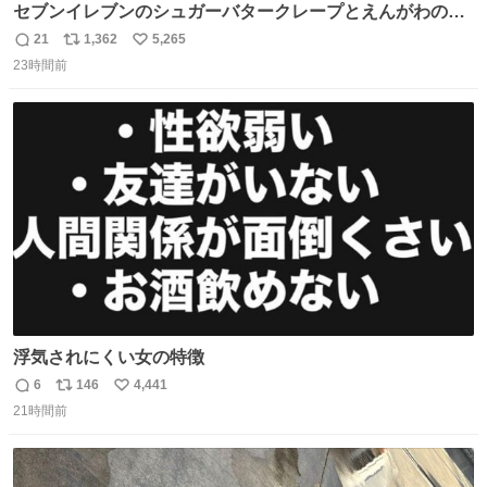
セブンイレブンのシュガーバタークレープとえんがわの寿
司を探している人へ！ シュガーバタークレープは目黒、品
21
1,362
5,265
返
リ
い
川、蒲田、渋谷、川崎、横浜、鶴見、九州の一部エリア限
23時間前
信
ポ
い
定商品で8月5日に発注が終了したため店舗に置いてあると
数
ス
ね
ころ少ないですが見つけたら即買いです🤩❣️
ト
数
数
浮気されにくい女の特徴
6
146
4,441
返
リ
い
21時間前
信
ポ
い
数
ス
ね
ト
数
数