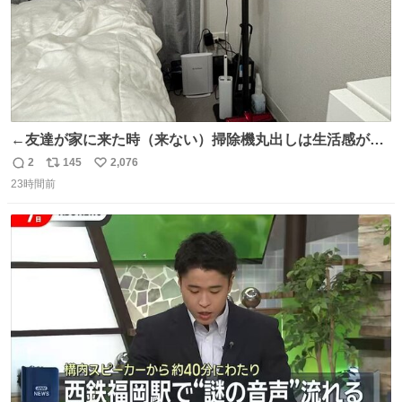
←友達が家に来た時（来ない）掃除機丸出しは生活感が出
てかっこ悪いなぁ →せや
2
145
2,076
返
リ
い
23時間前
信
ポ
い
数
ス
ね
ト
数
数