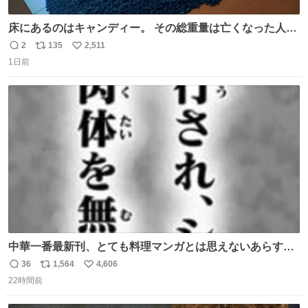
床にあるのはキャンディー。 その総重量は亡くなった人と
同等の重さだそうです。 鑑賞者は一つ持ち帰れますが、亡
2
135
2,511
返
リ
い
くなった人の一部を持ち帰っているような感覚になりまし
1日前
信
ポ
い
た。 勇気を出して口に入れたら、ハッカ味😳✨ #ポーラ美
数
ス
ね
術館
ト
数
数
中華一番最新刊、とても料理マンガとは思えないあらすじ
の書き出ししてて最高
36
1,564
4,606
返
リ
い
22時間前
信
ポ
い
数
ス
ね