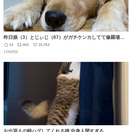
昨日娘（3）とじぃじ（67）がガチケンカしてて修羅場だ
ったんだけど、ふぉるては可能な限り平たくなってまし
14
402
10,763
返
リ
い
た。犬が1番空気読める。
12時間前
信
ポ
い
数
ス
ね
ト
数
数
お出迎えの時ハグしてくれる猫 中身人間すぎる