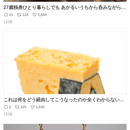
27歳独身ひとり暮らしでも あかるいうちから呑みながらキ
ッチンでひとり焼肉できてしあわせだもん՞ o̴̶̷̥ ̫ o̴̶̷̥ ՞
15
124
5,849
返
リ
い
1日前
信
ポ
い
数
ス
ね
ト
数
数
これは何をどう経由してこうなったのか全くわからない構
造のすしざんまいの玉子
2
105
1,030
返
リ
い
1日前
信
ポ
い
数
ス
ね
ト
数