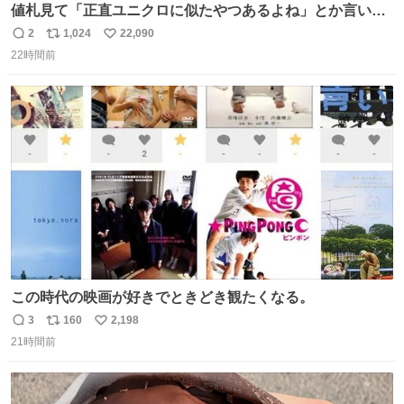
値札見て「正直ユニクロに似たやつあるよね」とか言い出
すの好きすぎるWWWWWWWWWWWWW こちら側と同じ
2
1,024
22,090
返
リ
い
感覚助かる🙂‍↕️🙂‍↕️🙂‍↕️
22時間前
信
ポ
い
数
ス
ね
ト
数
数
この時代の映画が好きでときどき観たくなる。
3
160
2,198
返
リ
い
21時間前
信
ポ
い
数
ス
ね
ト
数