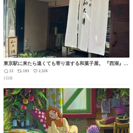
数
東京駅に来たら遠くても寄り道する和菓子屋。 『西湖』と
いう笹に包まれ、蓮根の粉で出来た生菓子がたまらなく美
13
193
2,326
返
リ
い
味しい。 笹の香りと和三盆の風味、蓮粉のもちもちと特徴
1日前
信
ポ
い
ある食感は唯一無二。
数
ス
ね
ト
数
数