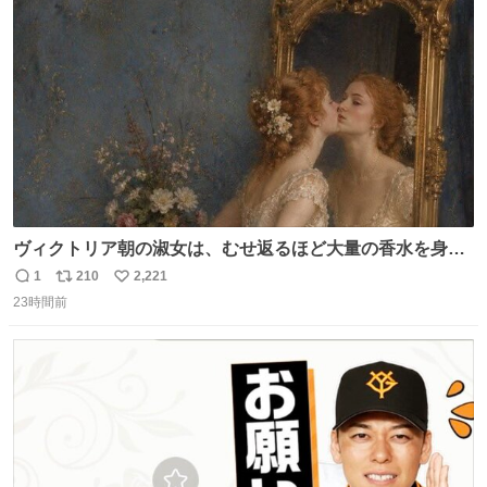
ト
数
数
ヴィクトリア朝の淑女は、むせ返るほど大量の香水を身に
つけるものではないとされていた。それでも香水は、髪や
1
210
2,221
返
リ
い
肌の手入れと同じくらい、ヴィクトリア朝の女性達の美容
23時間前
信
ポ
い
習慣に欠かせないものだった。 当時の香水は、現在私たち
数
ス
ね
が知る香水よりも単純な組成で、その大部分は薔薇、菫、
ト
数
数
ベルガモット、