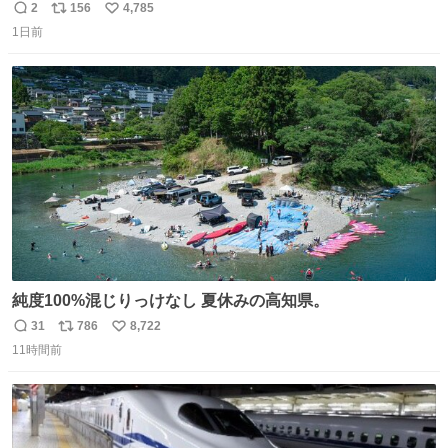
「トイレニネコチャンイルヨ！ドウブツスキデショ！」と
2
156
4,785
返
リ
い
言われ(好きだけどさ……)とトイレ行ったらまじで可愛い
1日前
信
ポ
い
猫ちゃんがいた最大級のありがとうありがとうありがとう
数
ス
ね
ね〜〜〜！
ト
数
数
純度100%混じりっけなし 夏休みの高知県。
31
786
8,722
返
リ
い
11時間前
信
ポ
い
数
ス
ね
ト
数
数