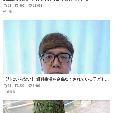
13
997
18,658
返
リ
い
6時間前
信
ポ
い
数
ス
ね
ト
数
数
【別にいらない】 避難生活を余儀なくされている子どもた
ちのためにヒカキンボックス1000個を寄付させていただき
81
220
5,606
返
リ
い
ました
19時間前
信
ポ
い
数
ス
ね
ト
数
数