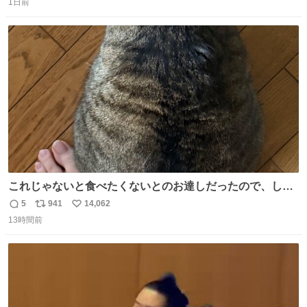
1日前
信
ポ
い
数
ス
ね
ト
数
数
これじゃないと食べたくないとのお達しだったので、しっ
ぽ置き場係になっている
5
941
14,062
返
リ
い
13時間前
信
ポ
い
数
ス
ね
ト
数
数