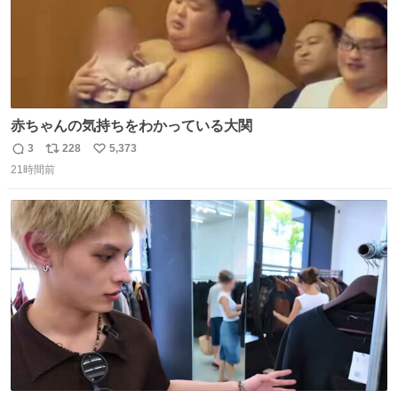
赤ちゃんの気持ちをわかっている大関
3
228
5,373
返
リ
い
21時間前
信
ポ
い
数
ス
ね
ト
数
数