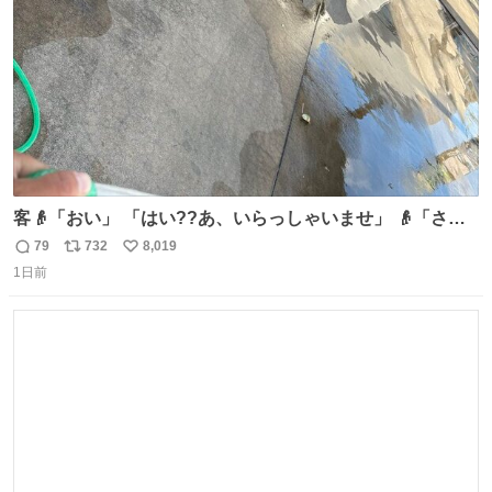
客👴「おい」 「はい??あ、いらっしゃいませ」 👴「さっ
きからずっと水出しっぱなしでもったいないだろ」 「静電
79
732
8,019
返
リ
い
気を逃がし、熱くなった地面の温度を下げ、引火事故の防
1日前
信
ポ
い
止の為必要な作業です」 👴「水不足の昨今にもったいない
数
ス
ね
ことをするな!!」 それでは歌います、聞いてください 「井
ト
数
数
戸水」