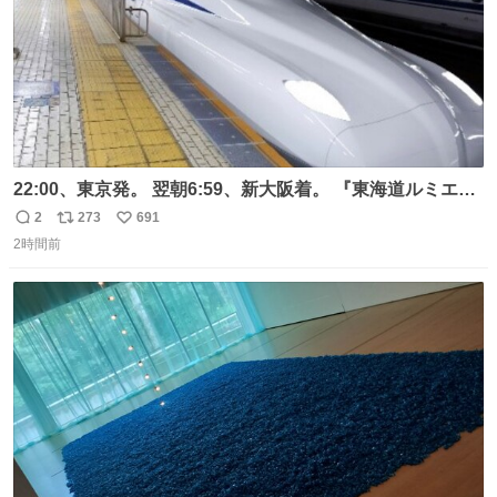
22:00、東京発。 翌朝6:59、新大阪着。 『東海道ルミエー
ルエクスプレス』が今夜、初運行！ 岐阜羽島駅で夜を越す
2
273
691
返
リ
い
東海道新幹線。寝台列車じゃないのに、朝まで新幹線とい
2時間前
信
ポ
い
う、なんだか特別体験😉 #TRAINTRIP #東海道ルミエール
数
ス
ね
エクスプレス
ト
数
数