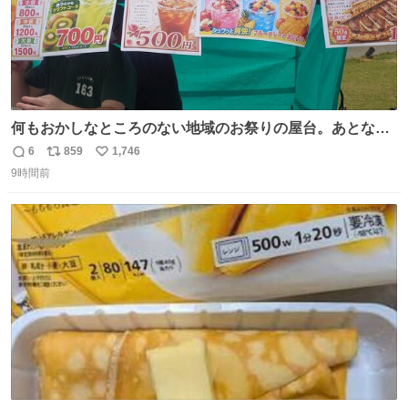
何もおかしなところのない地域のお祭りの屋台。あとなん
か割と聞き馴染みのあるBGMが流れてます #関広見まつり
6
859
1,746
返
リ
い
#関広見まつり2026
9時間前
信
ポ
い
数
ス
ね
ト
数
数