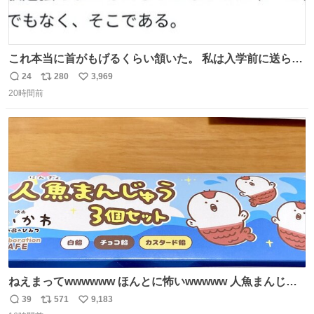
これ本当に首がもげるくらい頷いた。 私は入学前に送られ
てきた、大学のサークル紹介冊子を見た時点で終わりを感
24
280
3,969
返
リ
い
じたので、女子大でもないくせに偏差値の高い大学のイン
20時間前
信
ポ
い
カレサークルに突撃して所属するという奇行で事なきを得
数
ス
ね
た。 高偏差値に行けないならせめてそれくらいした方が予
ト
数
数
後がいいです。 https://t.co/9nMHIrETkw
ねえまってwwwwww ほんとに怖いwwwww 人魚まんじゅ
う買ってきたから私も永遠のいのちを…ぐへへ…と思いな
39
571
9,183
返
リ
い