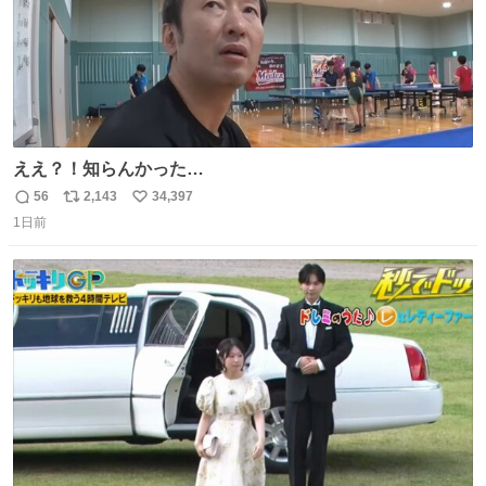
ええ？！知らんかった…
56
2,143
34,397
返
リ
い
1日前
信
ポ
い
数
ス
ね
ト
数
数