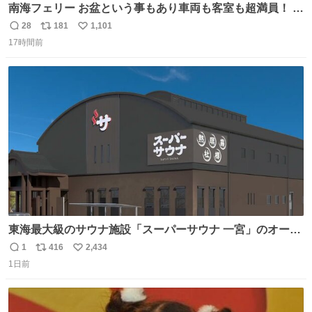
南海フェリー お盆という事もあり車両も客室も超満員！ 廃
止になったらどうなるのコレ？
28
181
1,101
返
リ
い
17時間前
信
ポ
い
数
ス
ね
ト
数
数
東海最大級のサウナ施設「スーパーサウナ 一宮」のオープ
ン日が2026年9月8日に決定‼️ 5種類の本格サウナや4種類の
1
416
2,434
返
リ
い
⽔⾵呂、約50名が同時に休息できる休憩スペースなど、男
1日前
信
ポ
い
性が求める設備を極限まで突き詰めた「サウナの理想郷」
数
ス
ね
😍😍😍 ⬇️詳細ページ⬇️ supersento.com/chubu/aichi/ic…
ト
数