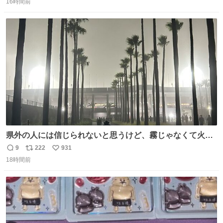
がら1つ食べたら 奥歯欠けたんだけど！！！！？？？ しか
16時間前
信
ポ
い
もガッツリ😭 まんじゅうだよ？？？？？？ ガリッて言っ
数
ス
ね
たから何？と思って口から出したら自分の歯wwwwww セ
ト
数
数
イレーンの呪いじゃん😭
県外の人には信じられないと思うけど、霧じゃなくて火山
灰です🌋 #桜島
9
222
931
返
リ
い
18時間前
信
ポ
い
数
ス
ね
ト
数
数