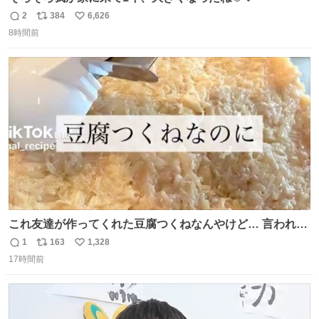
2
384
6,626
返
リ
い
8時間前
信
ポ
い
数
ス
ね
ト
数
数
これ友達が作ってくれた豆腐つくねなんやけど… 言われる
まで豆腐って気づかなかった🤣✨ふわふわで食べ応えある
1
163
1,328
返
リ
い
し普通につくねより好きかもしれん🥹🤍 ダイエット中でも
17時間前
信
ポ
い
罪悪感なく食べられるの最高👇
数
ス
ね
ト
数
数