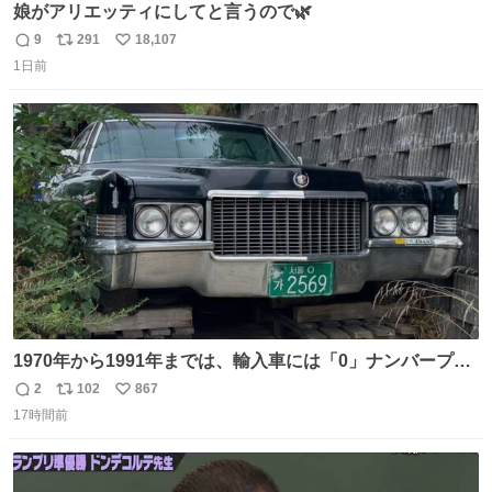
娘がアリエッティにしてと言うので🌿
9
291
18,107
返
リ
い
1日前
信
ポ
い
数
ス
ね
ト
数
数
1970年から1991年までは、輸入車には「0」ナンバープレ
ートが使用されていました。 その後、この制度は廃止さ
2
102
867
返
リ
い
れ、すべての「0」ナンバープレートは抹消・無効化され
17時間前
信
ポ
い
ました。 ところが最近、その「0」ナンバープレートを装
数
ス
ね
着した車両が発見されました。 今でも残っていること自体
ト
数
数