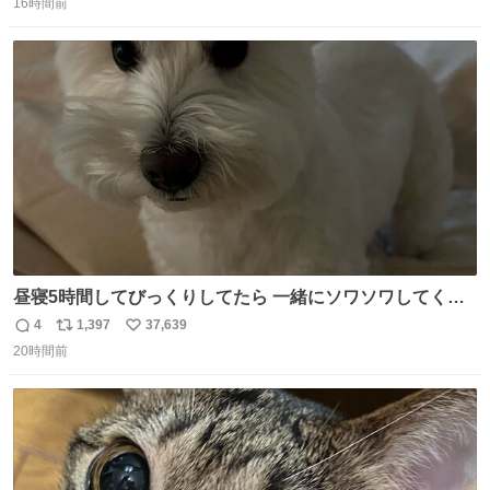
16時間前
信
ポ
い
数
ス
ね
ト
数
数
昼寝5時間してびっくりしてたら 一緒にソワソワしてくれ
た
4
1,397
37,639
返
リ
い
20時間前
信
ポ
い
数
ス
ね
ト
数
数