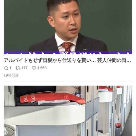
が奇跡です……。
アルバイトもせず両親から仕送りを貰い… 芸人仲間の両親
のスネまでかじる!? ドンデコルテ銀次⚡️ 無料見逃し配信は
1
177
1,663
返
リ
い
こちらから ▶︎abema.go.link/gBLVb ◤しくじり先生
19時間前
信
ポ
い
ABEMAにて毎週最新話無料配信中◢ @10000nabe
数
ス
ね
@akmllube0617
ト
数
数