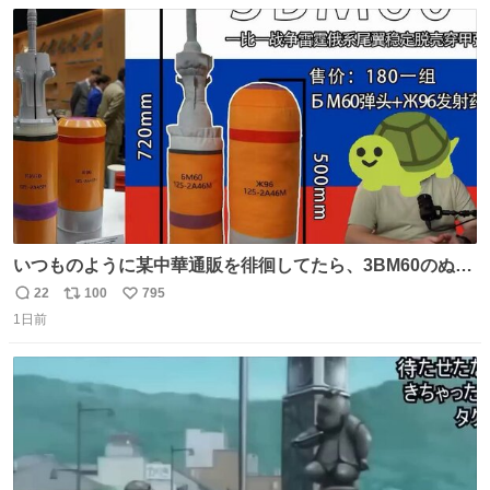
数
ス
ね
ト
数
数
いつものように某中華通販を徘徊してたら、3BM60のぬい
ぐるみを発見してしまった…。
22
100
795
返
リ
い
1日前
信
ポ
い
数
ス
ね
ト
数
数