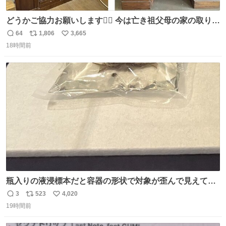
どうかご協力お願いします🙇‍♂️ 今は亡き祖父母の家の取り壊
しが決まり、どうしても処分して欲しくない食器棚と机の
64
1,806
3,665
返
リ
い
引き取り手を探しております この2つは私の祖母が当初一
18時間前
信
ポ
い
目惚れで購入したもので、祖母はc型肝炎で58歳という若
数
ス
ね
さで亡くなりましたが、この家具達をとても大切にしてお
ト
数
数
りました 続く↓
瓶入りの液浸標本だと容器の形状で対象が歪んで見えてし
まうことから、なるべく歪みがない状態で観察しやすいよ
3
523
4,020
返
リ
い
うにこのような形で保存していると前に科博の先生から教
19時間前
信
ポ
い
えてもらった #国立科学博物館
数
ス
ね