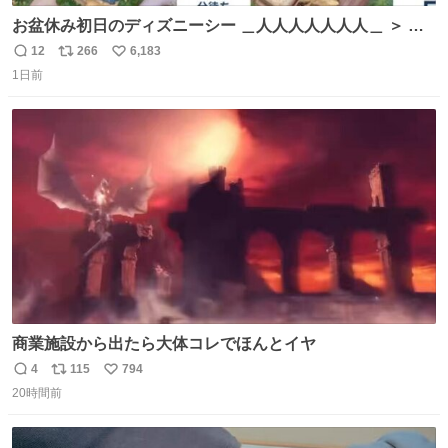
お盆休み初日のディズニーシー ＿人人人人人人人＿ ＞ 空
い て る！＜ ￣^Y^Y^Y^Y^ Y￣
12
266
6,183
返
リ
い
1日前
信
ポ
い
数
ス
ね
ト
数
数
商業施設から出たら大体コレでほんとイヤ
4
115
794
返
リ
い
20時間前
信
ポ
い
数
ス
ね
ト
数