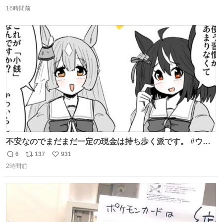
返
リ
い
16時間前
信
ポ
い
数
ス
ね
ト
数
数
不安なのでまだまだ一定の現金は持ち歩く派です。 #ウマ
娘
6
137
931
返
リ
い
2時間前
信
ポ
い
数
ス
ね
ト
数
数