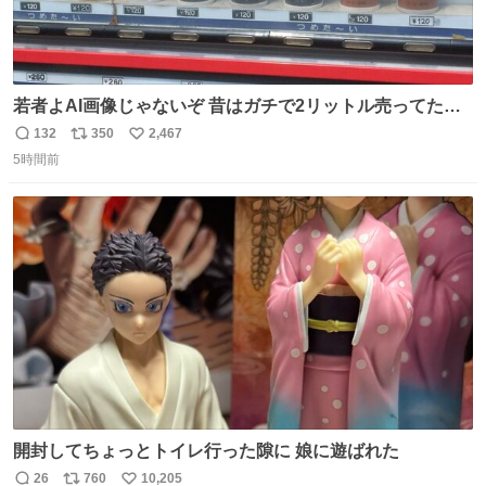
若者よAI画像じゃないぞ 昔はガチで2リットル売ってたん
やでw
132
350
2,467
返
リ
い
5時間前
信
ポ
い
数
ス
ね
ト
数
数
開封してちょっとトイレ行った隙に 娘に遊ばれた
26
760
10,205