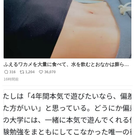
数
ふえるワカメを大量に食べて、水を飲むとおなかは膨ら
む・・・・！？ ⚠️よい子は絶対マネしないでね⚠️ #夏休み
316
1,204
36,070
返
リ
い
の自由研究
16時間前
信
ポ
い
数
ス
ね
ト
数
数