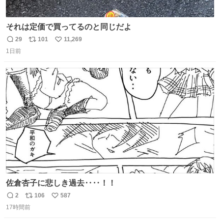
それは定価で買ってるのと同じだよ
29
101
11,269
返
リ
い
1日前
信
ポ
い
数
ス
ね
ト
数
数
佐倉杏子に悲しき過去‥‥！！
2
106
587
返
リ
い
17時間前
信
ポ
い