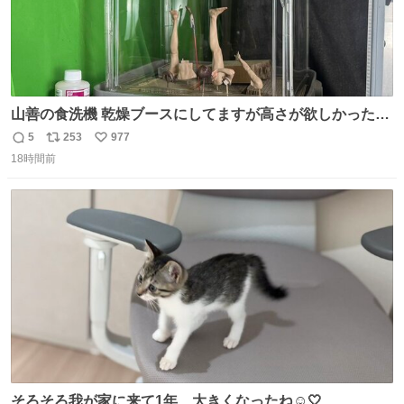
山善の食洗機 乾燥ブースにしてますが高さが欲しかったの
でコレクションケースを置くだけのツルセコ改造 扉が手前
5
253
977
返
リ
い
に開き天井の温度もしっかり上がるのでかなり使いやすく
18時間前
信
ポ
い
なりました😎
数
ス
ね
ト
数
数
そろそろ我が家に来て1年、大きくなったね☺️🤍