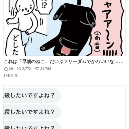
数
これは「早朝のねこ、だいぶフリーダムでかわいいな…」
の絵日記です🎐
29
2,772
31,768
返
リ
い
18時間前
信
ポ
い
数
ス
ね
ト
数
数