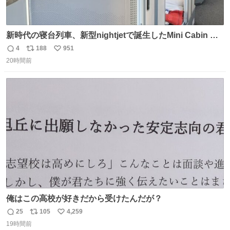
新時代の寝台列車、新型nightjetで誕生したMini Cabin ま
さに走るカプセルホテルといった感じで、一人旅で利用す
4
188
951
返
リ
い
るのにはちょうどいい設備。 他の人も言ってましたが、サ
20時間前
信
ポ
い
ンライズの後継に欲しい…
数
ス
ね
ト
数
数
俺はこの高校が好きだから受けたんだが？
25
105
4,259
返
リ
い
19時間前
信
ポ
い