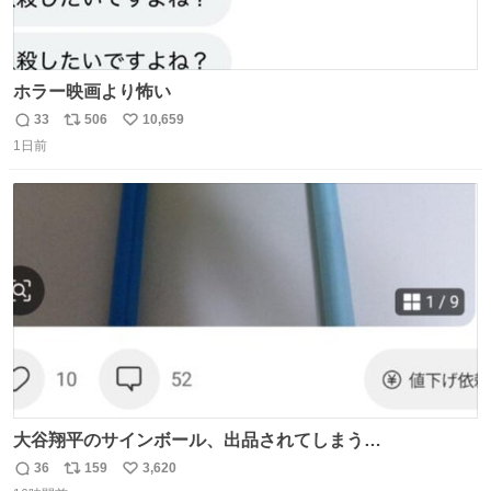
ホラー映画より怖い
33
506
10,659
返
リ
い
1日前
信
ポ
い
数
ス
ね
ト
数
数
大谷翔平のサインボール、出品されてしまう…
36
159
3,620
返
リ
い