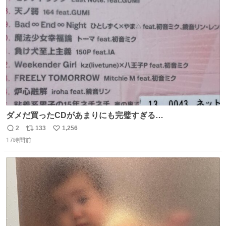
ト
数
数
ダメだ買ったCDがあまりにも完璧すぎる…
2
133
1,256
返
リ
い
17時間前
信
ポ
い
数
ス
ね
ト
数
数