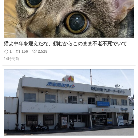
猫よ中年を迎えたな、頼むからこのまま不老不死でいてく
れ…と願ってから、いや人間の家族が死に絶えて猫だけこ
1
156
2,528
返
リ
い
の世に置いていくなんてひどいことはできない…と思って
14時間前
信
ポ
い
から、猫のこの可愛さと愛嬌なら未来永劫ほかの人間に可
数
ス
ね
愛がられて困ることもなかろうなと思ったのでやっぱり猫
ト
数
数
よ不老不死でいてくれ