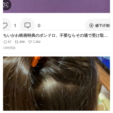
ちいかわ映画特典のボンドロ、不要ならその場で受け取り
辞退すれば良いのに白々しい
57
408
7,362
返
リ
い
18時間前
信
ポ
い
数
ス
ね
ト
数
数