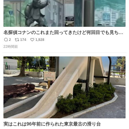
名探偵コナンのこれまた回ってきたけど何回目でも見ちゃ
う魔力あるのよな
2
174
1,928
返
リ
い
22時間前
信
ポ
い
数
ス
ね
ト
数
数
実はこれは96年前に作られた東京最古の滑り台