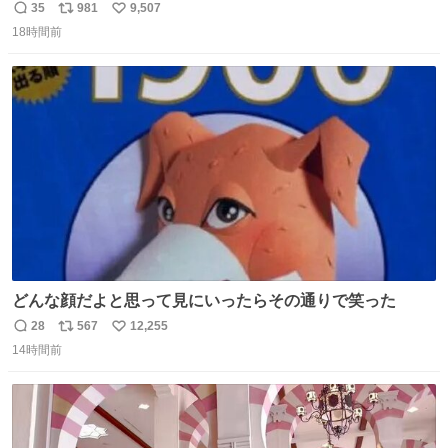
35
981
9,507
返
リ
い
18時間前
信
ポ
い
数
ス
ね
ト
数
数
どんな顔だよと思って見にいったらその通りで笑った
28
567
12,255
返
リ
い
14時間前
信
ポ
い
数
ス
ね
ト
数
数