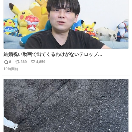
結婚祝い動画で出てくるわけがないテロップ
youtu.be/4pJ7U22AYtw
8
369
4,859
返
リ
い
10時間前
信
ポ
い
数
ス
ね
ト
数
数