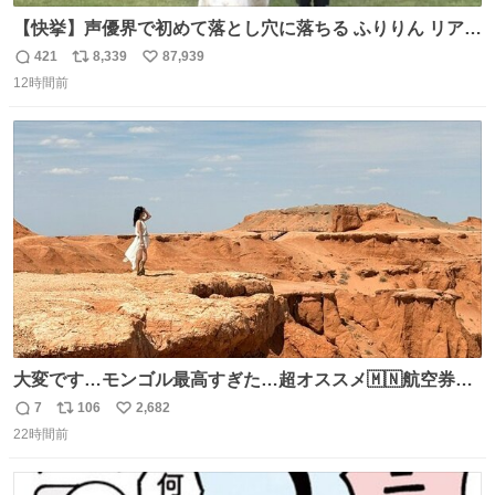
【快挙】声優界で初めて落とし穴に落ちる ふりりん リアク
ションが最高過ぎる🤣 #ドッキリGP #降幡愛
421
8,339
87,939
返
リ
い
12時間前
信
ポ
い
数
ス
ね
ト
数
数
大変です…モンゴル最高すぎた…超オススメ🇲🇳航空券往
復10万しなかったし、たったの約5時間フライト✈️ そして
7
106
2,682
返
リ
い
VIVANTでの堺雅人さんの凄さがわかりました、ホンゴル
22時間前
信
ポ
い
砂丘しんどすぎて息するだけで精一杯🐫🏜️
数
ス
ね
ト
数