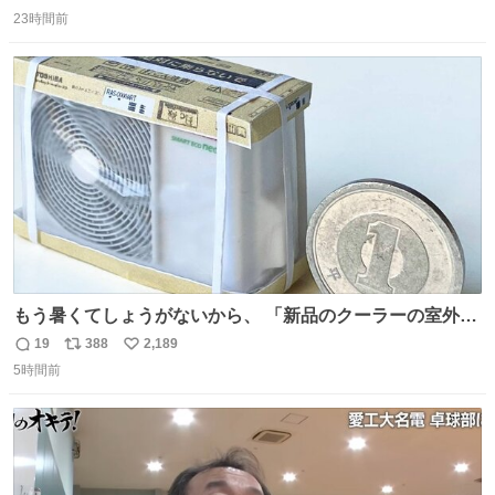
返
リ
い
う先人！
23時間前
信
ポ
い
数
ス
ね
ト
数
数
もう暑くてしょうがないから、 「新品のクーラーの室外機
のミニチュア」 でも見ていってよ
19
388
2,189
返
リ
い
5時間前
信
ポ
い
数
ス
ね
ト
数
数