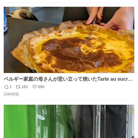
数
ス
ね
ト
数
数
ベルギー家庭の母さんが思い立って焼いたTarte au sucre
は「砂糖のケーキ」。パイ生地に砂糖をたっぷり振りか
1
101
590
返
リ
い
け、クリームと卵の液を注いで焼くだけ。溶けた砂糖はね
20時間前
信
ポ
い
っとり甘い層になり、懐かしい味。「フランス北部とベル
数
ス
ね
ギーのだよ」というこれ、素朴な焼菓子に見えてナポレオ
ト
数
数
ン戦争の歴史があった。