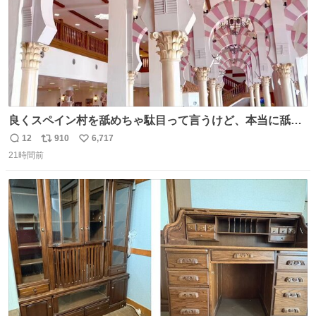
良くスペイン村を舐めちゃ駄目って言うけど、本当に舐め
ちゃ行けないのはスペィン村ホテル🏛🏨 だってロビーから
12
910
6,717
返
リ
い
中庭抜けるだけでこの有様🤩 ディズニーホテル泊まってる
21時間前
信
ポ
い
場所じゃない。 5年振りの志摩スペイン村パルケエスパー
数
ス
ね
ニャは益々素晴らしい場所になってる
ト
数
数