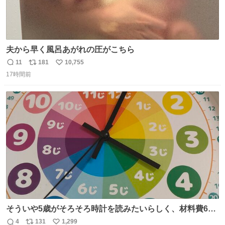
夫から早く風呂あがれの圧がこちら
11
181
10,755
返
リ
い
17時間前
信
ポ
い
数
ス
ね
ト
数
数
そういや5歳がそろそろ時計を読みたいらしく、材料費600
円で作れる知育時計作ってみた！ めっちゃ簡単！ ありがと
4
131
1,299