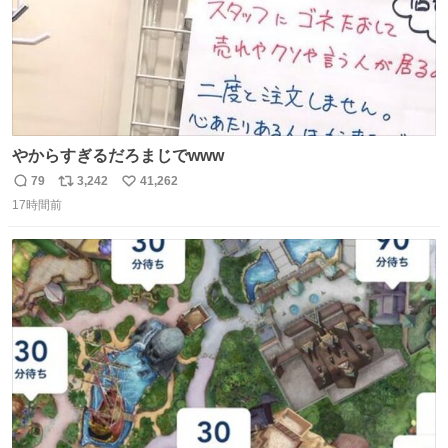
やからすぎるだろまじでwww
79
3,242
41,262
返
リ
い
17時間前
信
ポ
い
数
ス
ね
ト
数
数