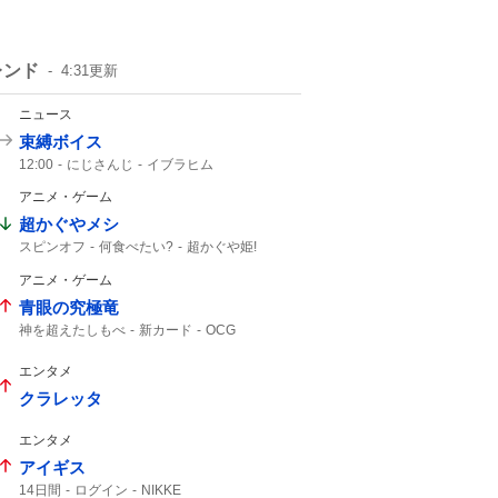
レンド
4:31
更新
ニュース
束縛ボイス
12:00
にじさんじ
イブラヒム
アニメ・ゲーム
超かぐやメシ
スピンオフ
何食べたい?
超かぐや姫!
ビビビコミック
0話
10年後
Web漫画
アニメ・ゲーム
超かぐや姫
超かぐや
青眼の究極竜
神を超えたしもべ
新カード
OCG
更新情報
究極竜
エンタメ
クラレッタ
エンタメ
アイギス
14日間
ログイン
NIKKE