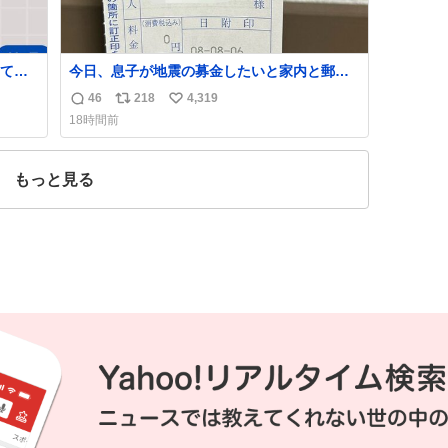
て考
今日、息子が地震の募金したいと家内と郵便
局に行ったみたいです。おもちゃとか買う選
46
218
4,319
返
リ
い
ぱりし
択肢もあったと思うけど、自分で貯めてた2万
18時間前
円を役に立てて欲しい、みんなも元気になっ
信
ポ
い
て欲しいと。家内も一緒に募金したので、自
数
ス
ね
分も何かできたらなぁと思いました。
ト
数
もっと見る
数