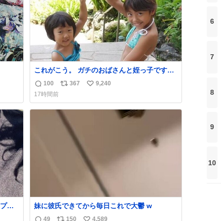
6
7
これがこう。 ガチのおばさんと姪っ子です。
（身長抜かされててしぬ笑） #ヤツルギ12 #
100
367
9,240
返
リ
い
家族でヒロイン
8
17時間前
信
ポ
い
数
ス
ね
ト
数
9
数
10
プラ
妹に彼氏できてから毎日これで大鬱 w
きま
49
150
4,589