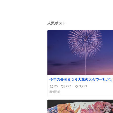
人気ポスト
今年の長岡まつり大花火大会で一社だけ
ンサー名をアナウンスされずに花火打ち
25
227
3,753
返
リ
い
された企業が有った。 企業名から今更
5時間前
その理由が解った😢
信
ポ
い
数
ス
ね
ト
数
数