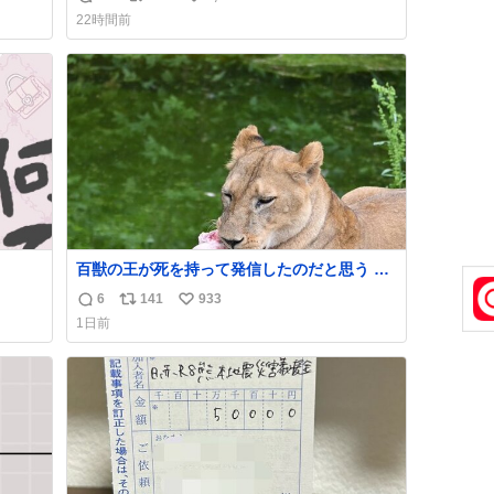
返
リ
い
とて
22時間前
ても
信
ポ
い
ラグ
数
ス
ね
ト
数
数
百獣の王が死を持って発信したのだと思う 高
温多湿が尋常でない日本の夏 どうか早急に飼
6
141
933
返
リ
い
育の環境を見直して 動物の命を護ってくださ
1日前
い…と 治療中のライオンが助かりますように
信
ポ
い
すべての動物の命が護られますように
数
ス
ね
2026.7.3📷多摩動物公園にて 残念ながら個体
ト
数
の識別は出来ません
数