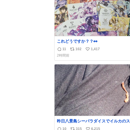
これどうですか？？👀
11
102
1,417
返
リ
い
2時間前
信
ポ
い
数
ス
ね
ト
数
数
昨日八景島シーパラダイスでイルカのス
ッシュを浴びたらゲソのおまけがついて
10
315
6,215