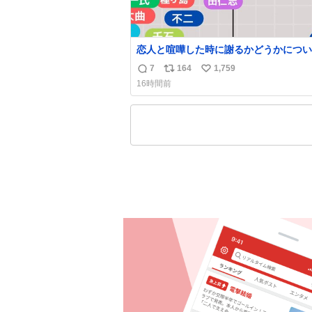
恋人と喧嘩した時に謝るかどうかについ
えてみました💭 ▶︎自分から謝る or 悪くない
7
164
1,759
返
リ
い
なら謝らない ▶︎ねちねちする or さっ
16時間前
ている 個人的見解です！色々と許してくださ
信
ポ
い
い！
数
ス
ね
ト
数
数