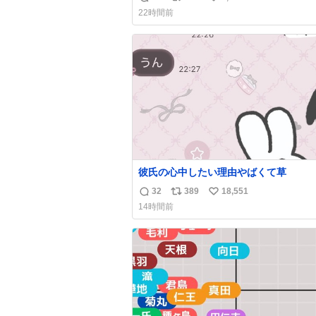
返
リ
い
した。誰の食べカスかわからないけど、
22時間前
も愛おしいです。こんなおまけまで付け
信
ポ
い
らって感謝しかありません。 #ふれあい
数
ス
ね
ーン #横浜八景島シーパラダイス
ト
数
数
彼氏の心中したい理由やばくて草
32
389
18,551
返
リ
い
14時間前
信
ポ
い
数
ス
ね
ト
数
数