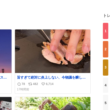
ト
1
2
3
スポ
旨すぎて絶対に炎上しない、今物議を醸して
揚げ
いる 【鶏のたたき】 を家で作る方法を教えま
78
482
6,714
4
返
リ
い
ながら
す 鶏もも肉に特別な処理をして大葉やみょう
17時間前
がなどの薬味と一緒にいただきます 夏に食う
信
ポ
い
とたまりません この調理法、絶対覚えた方が
数
ス
ね
いいです youtu.be/s0jWxvy14_4
ト
数
5
数