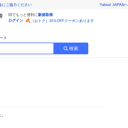
Yahoo! JAPAN
ヘ
金にご協力ください
IDでもっと便利に
新規取得
ログイン
［おトク］10％OFFクーポンあります
ース
検索
た。