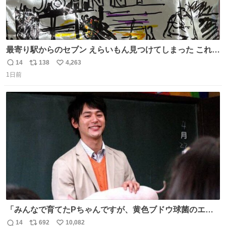
最寄り駅からのセブン えらいもん見つけてしまった これ売
ってくれへんかな… #浅井健一 #ポテチ #ロックの名盤
14
138
4,263
返
リ
い
1日前
信
ポ
い
数
ス
ね
ト
数
数
「みんなで育てたPちゃんですが、黄色ブドウ球菌のエン
テロトキシン（耐熱性毒素）が検出されたので、議論する
14
692
10,082