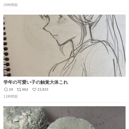
返
リ
い
20時間前
信
ポ
い
数
ス
ね
ト
数
数
学年の可愛い子の触覚大体これ
24
662
23,933
返
リ
い
11時間前
信
ポ
い
数
ス
ね
ト
数
数