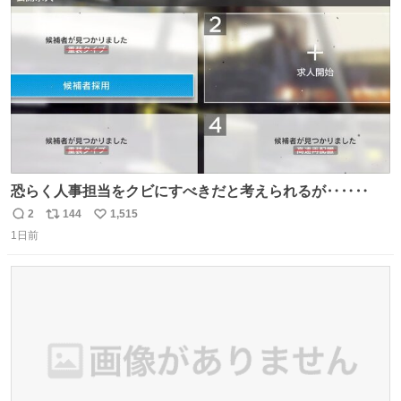
数
認を実施」と説明した。
恐らく人事担当をクビにすべきだと考えられるが‥‥‥
2
144
1,515
返
リ
い
1日前
信
ポ
い
数
ス
ね
ト
数
数