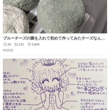
ブルーチーズの菌を入れて初めて作ってみたチーズなんだ
けど 本能でちょっとヤバいと思っちゃう見た目だな
50
331
5,669
返
リ
い
8時間前
信
ポ
い
数
ス
ね
ト
数
数