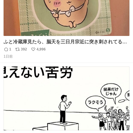
ふと冷蔵庫見たら、脳天を三日月宗近に突き刺されてるく
りまんじゅうパイセンが
1
392
4,996
返
リ
い
1日前
信
ポ
い
数
ス
ね
ト
数
数