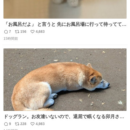
「お風呂だよ」 と言うと 先にお風呂場に行って待っててく
れる 賢いライス
7
156
4,683
返
リ
い
15時間前
信
ポ
い
数
ス
ね
ト
数
数
ドッグラン。お友達いないので、退屈で眠くなる卯月さ
ん。 #柴犬卯月
9
228
4,983
返
リ
い