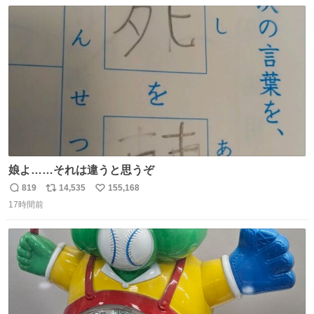
数
ス
ね
ト
数
数
娘よ……それは違うと思うぞ
819
14,535
155,168
返
リ
い
17時間前
信
ポ
い
数
ス
ね
ト
数
数