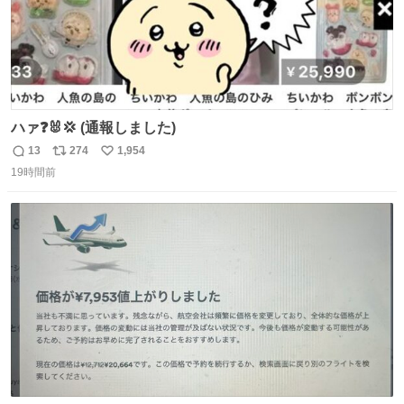
ハァ❓🐰💢 (通報しました)
13
274
1,954
返
リ
い
19時間前
信
ポ
い
数
ス
ね
ト
数
数