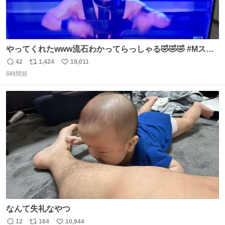
やってくれたwww流石わかってらっしゃる🤣🤣🤣 #Mステ
#西川貴教
42
1,424
19,011
返
リ
い
6時間前
信
ポ
い
数
ス
ね
ト
数
数
なんて失礼なやつ
12
164
10,944