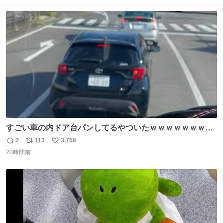
ストに売ってるぞ。ドライシャンプーって書いてあるけど
数
ス
ね
汗拭きシートみたいなもの。耳裏襟足首筋がんがん拭いて
ト
数
数
汗臭不安を解消。
すごい車の内ドア台パンしてるやついたｗｗｗｗｗｗｗｗ
ｗｗｗｗｗｗ
2
113
3,758
返
リ
い
20時間前
信
ポ
い
数
ス
ね
ト
数
数