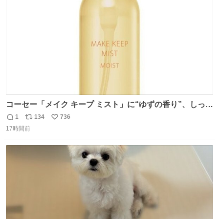
数
コーセー「メイク キープ ミスト」に“ゆずの香り”、しっと
りツヤ肌叶う保湿タイプ - fashion-press.net/news/148945
1
134
736
返
リ
い
17時間前
信
ポ
い
数
ス
ね
ト
数
数