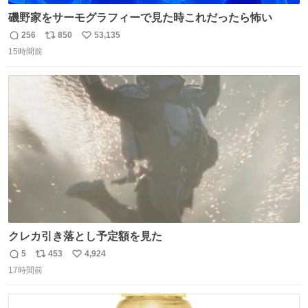
磯野家をサーモグラフィーで見た時これだったら怖い
256
850
53,135
返
リ
い
15時間前
信
ポ
い
数
ス
ね
ト
数
数
クレカ引き落とし予定額を見た
5
453
4,924
返
リ
い
17時間前
信
ポ
い
数
ス
ね
ト
数