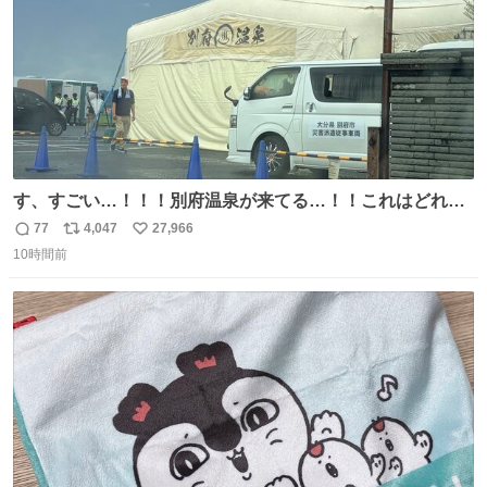
す、すごい…！！！別府温泉が来てる…！！これはどれぐ
らい待つんだろう…
77
4,047
27,966
返
リ
い
10時間前
信
ポ
い
数
ス
ね
ト
数
数