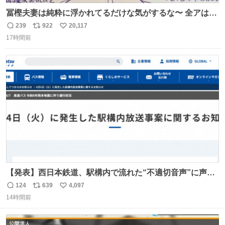
冨樫夫妻は純粋に浮かれてるだけな気がするな〜 全アはこ
こに自分の市場価値的なものを上乗せするので、 すっぴん
239
922
20,117
返
リ
い
＆寝起きのボサボサ頭でも「今日も可愛いね」が止まらな
17時間前
信
ポ
い
い。放っておくと永遠に髪撫でてきて作業進まない()
数
ス
ね
156cm40kg、年中日焼け止めとお友達の私より綺麗な手や
ト
数
数
めてもろて とか言う
【発表】西日本鉄道、駅構内で流れた“不適切音声”に声明
「被害届も検討」 news.livedoor.com/article/detail… 4日
124
639
4,097
返
リ
い
に西鉄福岡（天神）駅および薬院駅で発生した駅構内放送
14時間前
信
ポ
い
事案について声明を公表した。「第三者によって駅構内放
数
ス
ね
送設備に外部から不正に音声が流された可能性も含めて確
ト
数