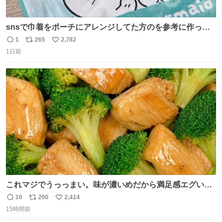
snsで巾着をポーチにアレンジしてた方のを参考に作って
みました🧵 裁縫は得意でないので、ザクザクの目測で縫い
1
265
2,782
返
リ
い
ましたので悪しからず🙏🏻 裏地は人魚のウロコ風な柄にし
1日前
信
ポ
い
てみたらめっちゃ良き☺️ 島二郎とちいかわチャームもお気
数
ス
ね
に入り⭐️
ト
数
数
これマジでうっっまい。味が濃いめだから満足感エグいし
1週間で3キロ痩せた😭
10
200
2,414
返
リ
い
15時間前
信
ポ
い