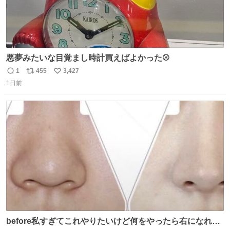
悪夢みたいな目覚まし時計買えばよかった⚾
1
455
3,427
返
リ
い
1日前
信
ポ
い
数
ス
ね
ト
数
数
before私すぎてこれやりたいけど何をやったら右になれる