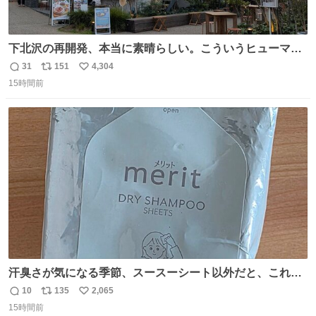
下北沢の再開発、本当に素晴らしい。こういうヒューマン
スケールの開発がいいんだよ。
31
151
4,304
返
リ
い
15時間前
信
ポ
い
数
ス
ね
ト
数
数
汗臭さが気になる季節、スースーシート以外だと、これが
とにかくスッキリする。2年くらい前に #生活は踊る で紹
10
135
2,065
返
リ
い
介したやつ。おじさんにもおばさんにもオススメだ。ドラ
15時間前
信
ポ
い