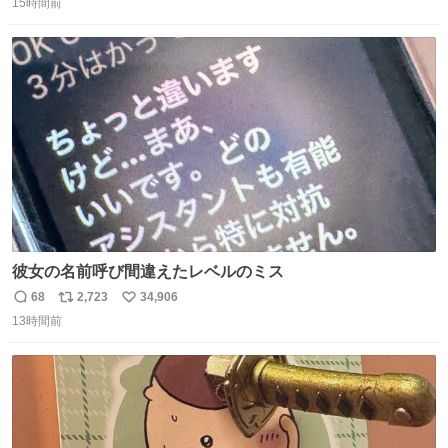
15時間前
信
ポ
い
数
ス
ね
ト
数
数
彼女の名前呼び間違えたレベルのミス
68
2,723
34,906
返
リ
い
13時間前
信
ポ
い
数
ス
ね
ト
数
数