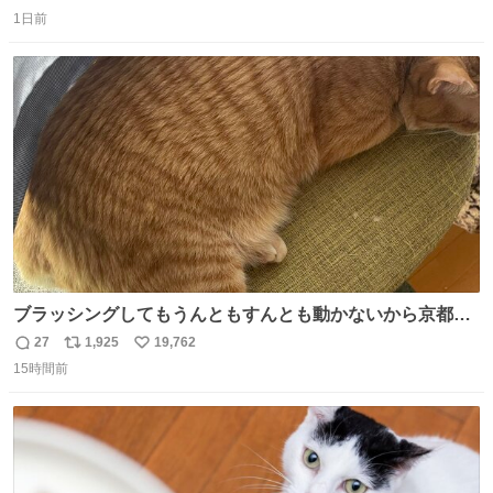
返
リ
い
までもなく処分が決まりました」
1日前
信
ポ
い
数
ス
ね
ト
数
数
ブラッシングしてもうんともすんとも動かないから京都の
寺にある庭みたいになってる
27
1,925
19,762
返
リ
い
15時間前
信
ポ
い
数
ス
ね
ト
数
数