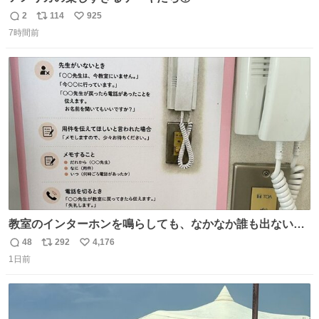
2
114
925
返
リ
い
7時間前
信
ポ
い
数
ス
ね
ト
数
数
教室のインターホンを鳴らしても、なかなか誰も出ないこ
とがあります…。 もしかすると「電話の出方」に困ってい
48
292
4,176
返
リ
い
るのかもしれません。 そこで「何を話せばいいか」が見え
1日前
信
ポ
い
る手引きを用意して、安心して電話に出られるようにしま
数
ス
ね
す。 インターホンの応対も大切なコミュニケーションの学
ト
数
数
びです。