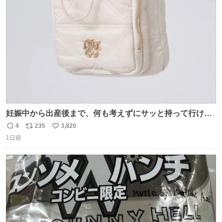
ト
数
数
妊娠中から出産後まで、何も考えずにサッと持って行ける
ようなショルダーバッグが欲しいな〜と思っていたのだけ
4
235
3,820
返
リ
い
ど snidelでめちゃくちゃピッタリなものを見つけたので買
1日前
信
ポ
い
った！✨ スマホと小物とペットボトルが入るの最高すぎる
数
ス
ね
🥹 しかもスマホ入れ独立してるしファスナーない！地味に
ト
数
数
嬉しいやつ！！！