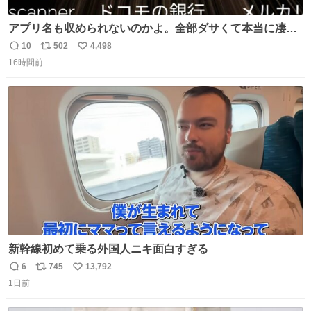
アプリ名も収められないのかよ。全部ダサくて本当に凄
い。 https://t.co/LemyLGyVkR
10
502
4,498
返
リ
い
16時間前
信
ポ
い
数
ス
ね
ト
数
数
新幹線初めて乗る外国人ニキ面白すぎる
6
745
13,792
返
リ
い
1日前
信
ポ
い
数
ス
ね