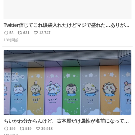
Twitter信じてこれ涙袋入れたけどマジで盛れた…ありがと
う…
58
631
12,747
返
リ
い
18時間前
信
ポ
い
数
ス
ね
ト
数
数
ちいかわ分からんけど、古本屋だけ属性が名前になってる
のはどういうこと？
156
519
39,918
返
リ
い