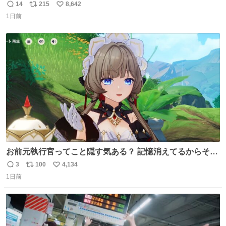
の
14
215
8,642
返
リ
い
1日前
信
ポ
い
数
ス
ね
ト
数
数
お前元執行官ってこと隠す気ある？ 記憶消えてるからそん
な考えに至らないだろうけどさ…
3
100
4,134
返
リ
い
1日前
信
ポ
い
数
ス
ね
ト
数
数