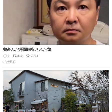
卵産んだ瞬間回収された鶏
8
519
9,717
返
リ
い
12時間前
信
ポ
い
数
ス
ね
ト
数
数