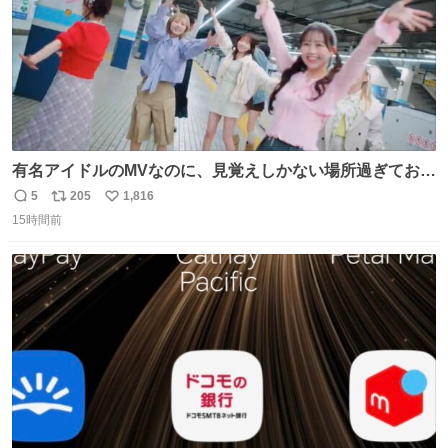
有名アイドルのMVなのに、見覚えしかない場所過ぎておも
ろいな
5
205
1,816
返
リ
い
15時間前
信
ポ
い
数
ス
ね
ト
数
数