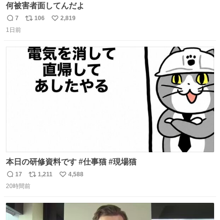
何被害者面してんだよ
7
106
2,819
返
リ
い
1日前
信
ポ
い
数
ス
ね
ト
数
数
本日の研修資料です #仕事猫 #現場猫
17
1,211
4,588
返
リ
い
20時間前
信
ポ
い
数
ス
ね
ト
数