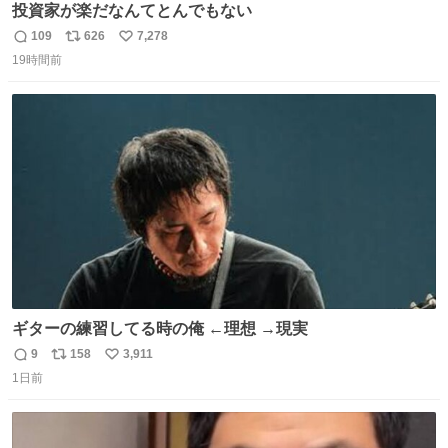
投資家が楽だなんてとんでもない
109
626
7,278
返
リ
い
19時間前
信
ポ
い
数
ス
ね
ト
数
数
ギターの練習してる時の俺 ←理想 →現実
9
158
3,911
返
リ
い
1日前
信
ポ
い
数
ス
ね
ト
数
数