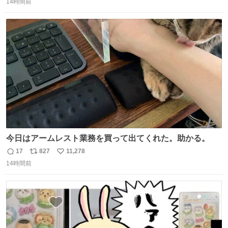
14時間前
信
ポ
い
数
ス
ね
ト
数
数
今日はアームレスト業務を買って出てくれた。助かる。
17
827
11,278
返
リ
い
14時間前
信
ポ
い
数
ス
ね
ト
数
数