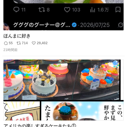
ほんまに好き
55
714
29,402
返
リ
い
21時間前
信
ポ
い
数
ス
ね
ト
数
数
アメリカの楽しすぎるケーキたち①