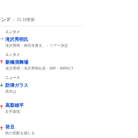
レンド
21:10
更新
エンタメ
滝沢秀明氏
滝沢秀明
神宮寺勇太、
ツアー決定
Number_i
エンタメ
新橋演舞場
滝沢秀明
滝沢秀明社長
IMP
IMPACT
主演舞台
TOBE
IMP.
ニュース
防弾ガラス
高市は
高梨雄平
左手薬指
癸丑
秋の気配を感じる