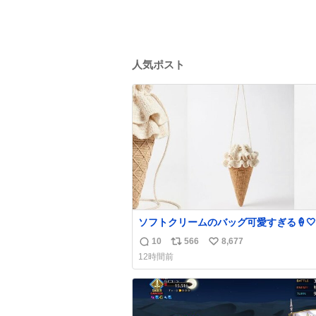
人気ポスト
ソフトクリームのバッグ可愛すぎる🍦🤍
10
566
8,677
返
リ
い
12時間前
信
ポ
い
数
ス
ね
ト
数
数