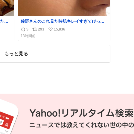
たら
佐野さんのこれ見た時肌キレイすぎてびっく
れて
りしたし、やはりアイドルって体型･肌管理す
5
293
15,836
返
リ
い
ごすぎる
13時間前
信
ポ
い
数
ス
ね
ト
数
もっと見る
数