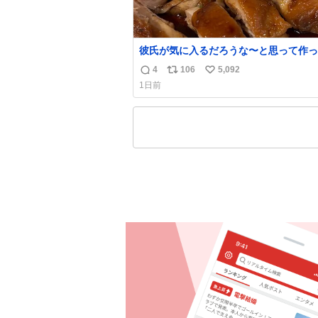
彼氏が気に入るだろうな〜と思って作っ
想像の何倍も美味しい美味しい言ってく
4
106
5,092
返
リ
い
嬉しい
1日前
信
ポ
い
数
ス
ね
ト
数
数