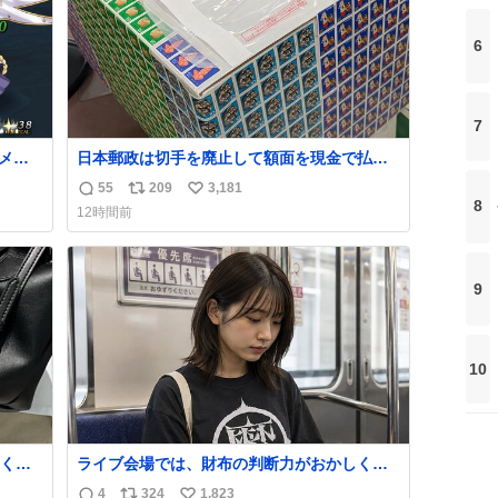
6
7
メッ
日本郵政は切手を廃止して額面を現金で払い

戻せ2026 #日本郵政 @JapanPostHD_PR
55
209
3,181
返
リ
い
8
12時間前
信
ポ
い
数
ス
ね
ト
数
9
数
10
くな
ライブ会場では、財布の判断力がおかしくな
ザー
る。
4
324
1,823