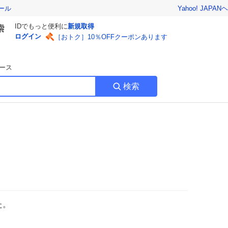
Yahoo! JAPAN
ヘ
ール
IDでもっと便利に
新規取得
ログイン
［おトク］10％OFFクーポンあります
ース
検索
た。