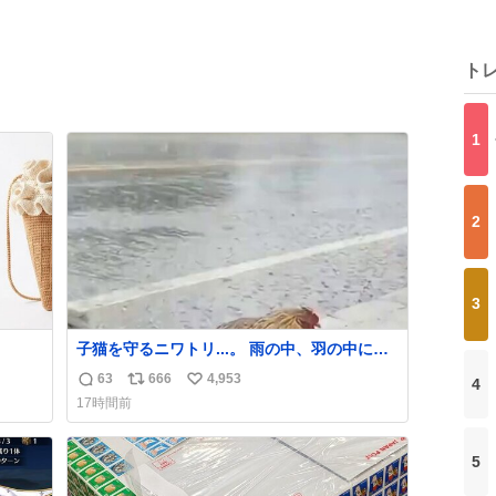
ト
1
2
3
子猫を守るニワトリ...。 雨の中、羽の中に子
猫を入れて守る姿に感動した！！ 愛は種族を
63
666
4,953
4
返
リ
い
超える！
17時間前
信
ポ
い
数
ス
ね
ト
数
5
数