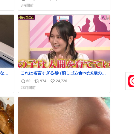
返
リ
い
でコ
8時間前
信
ポ
い
数
ス
ね
ト
数
数
なか
これは名言すぎる😂 (消しゴム食べた6歳の弟
るから
を思い出しながら)
60
974
24,720
返
リ
い
急いで
23時間前
も謝
信
ポ
い
てし
数
ス
ね
味に
ト
数
た。
数