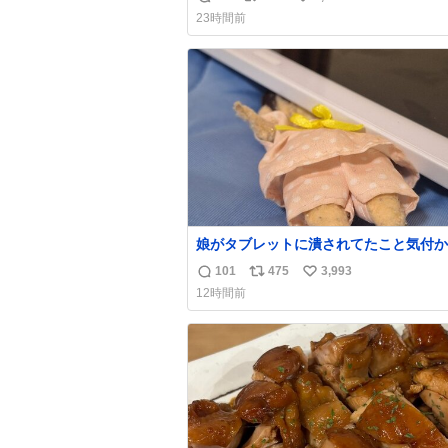
返
リ
い
なのが反則級にかわいい。持ってるだけ
23時間前
ーデが格上げされる。
信
ポ
い
数
ス
ね
ト
数
数
娘がタブレットに潰されてたこと気付か
った。 旦那だけは娘の波長を感じ取れ
101
475
3,993
返
リ
い
声出せずともSOSが伝わったらしい。 
12時間前
旦那が救出して、泣きじゃくる娘に自分
信
ポ
い
って抱きしめようとしたら、ビンタされ
数
ス
ね
まった。3回ほど。 小さい手だけど、地
ト
数
痛い。 その後、娘は旦那に泣きついて
数