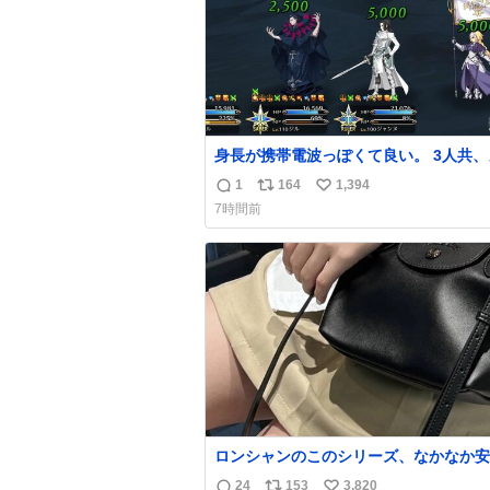
身長が携帯電波っぽくて良い。 3人共、
チャ強くなった。 しかし回復量凄いな。 
1
164
1,394
返
リ
い
S.T.S⚔️🚩
7時間前
信
ポ
い
数
ス
ね
ト
数
数
ロンシャンのこのシリーズ、なかなか安
らないのにセール価格になってる🖤✨レ
24
153
3,820