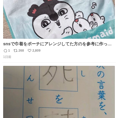
snsで巾着をポーチにアレンジしてた方のを参考に作って
みました🧵 裁縫は得意でないので、ザクザクの目測で縫い
1
268
2,809
返
リ
い
ましたので悪しからず🙏🏻 裏地は人魚のウロコ風な柄にし
1日前
信
ポ
い
てみたらめっちゃ良き☺️ 島二郎とちいかわチャームもお気
数
ス
ね
に入り⭐️
ト
数
数