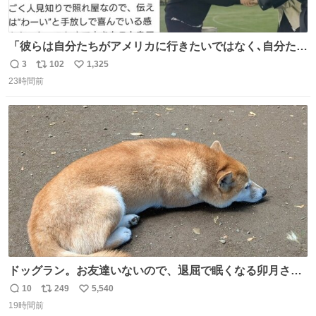
「彼らは自分たちがアメリカに行きたいではなく､自分たち
のファンと一緒に世界中を旅をしたいという構想」旅をす
3
102
1,325
返
リ
い
る中で彼らの音楽がさまざまな人に届き､より多くの仲間が
23時間前
信
ポ
い
増える景色を3人は夢見ているようだ｡ #滝沢秀明 社長あり
数
ス
ね
がとうございます😭この記事も素敵😭 #Number_i #平野
ト
数
数
紫耀 (泣ける😭)
ドッグラン。お友達いないので、退屈で眠くなる卯月さ
ん。 #柴犬卯月
10
249
5,540
返
リ
い
19時間前
信
ポ
い