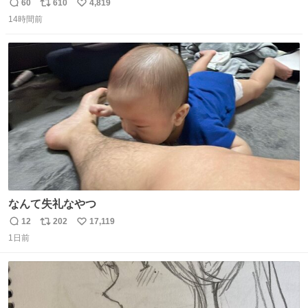
災地に義援金寄付 news.livedoor.com/article/detail… くり
60
610
4,819
返
リ
い
ぃむしちゅーやマツコ、有働由美子らが所属する芸能事務
14時間前
信
ポ
い
所「チャッターボックス」が7日、公式サイトを更新。熊
数
ス
ね
本地震の被災地支援のため義援金を寄付したことを公表し
ト
数
数
た。
なんて失礼なやつ
12
202
17,119
返
リ
い
1日前
信
ポ
い
数
ス
ね
ト
数
数