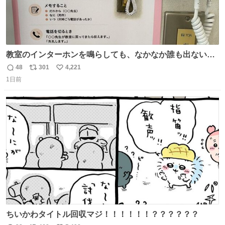
教室のインターホンを鳴らしても、なかなか誰も出ないこ
とがあります…。 もしかすると「電話の出方」に困ってい
48
301
4,221
返
リ
い
るのかもしれません。 そこで「何を話せばいいか」が見え
1日前
信
ポ
い
る手引きを用意して、安心して電話に出られるようにしま
数
ス
ね
す。 インターホンの応対も大切なコミュニケーションの学
ト
数
数
びです。
ちいかわタイトル回収マジ！！！！！！？？？？？？