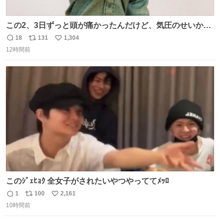
この2、3日ずっと頭が痛かったんだけど、気圧のせいかし
ら…
18
131
1,304
返
リ
い
12時間前
信
ポ
い
数
ス
ね
ト
数
数
このｼﾞｪﾋｮｸ 全女子がされたいやつやっててﾒｯﾛ
1
100
2,161
返
リ
い
10時間前
信
ポ
い
数
ス
ね