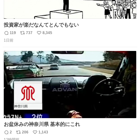
投資家が楽だなんてとんでもない
119
737
8,345
返
リ
い
1日前
信
ポ
い
数
ス
ね
ト
数
数
お盆休みの神奈川県 基本的にこれ
2
206
1,143
返
リ
い
12時間前