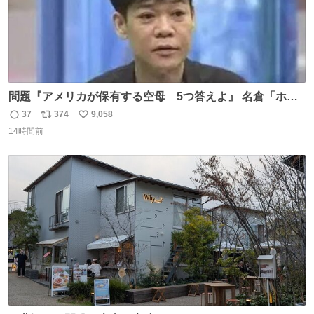
問題『アメリカが保有する空母 5つ答えよ』 名倉「ホン
マごめん、日本」
37
374
9,058
返
リ
い
14時間前
信
ポ
い
数
ス
ね
ト
数
数