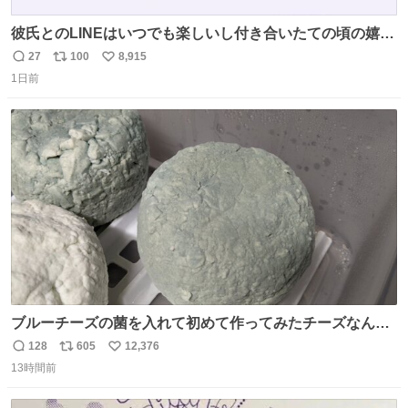
彼氏とのLINEはいつでも楽しいし付き合いたての頃の嬉し
かったLINEは無限にあるけど(同棲前は1日で各50通くらい
27
100
8,915
返
リ
い
送りあってたし)最近嬉しかったのはこれ
1日前
信
ポ
い
数
ス
ね
ト
数
数
ブルーチーズの菌を入れて初めて作ってみたチーズなんだ
けど 本能でちょっとヤバいと思っちゃう見た目だな
128
605
12,376
返
リ
い
13時間前
信
ポ
い
数
ス
ね