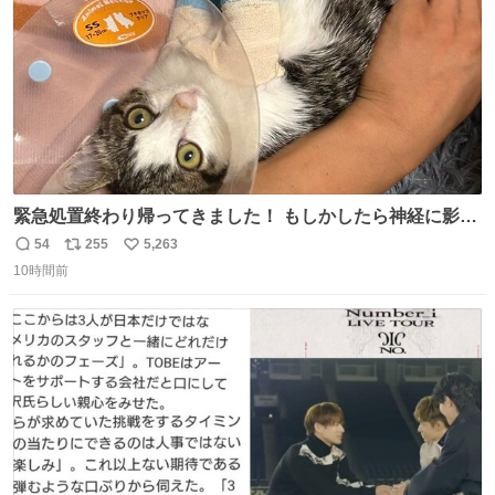
緊急処置終わり帰ってきました！ もしかしたら神経に影響
も出ているのかもと、、その影響で出にくいのもあるかも
54
255
5,263
返
リ
い
との事 内臓エコーもしてみると少し動きが弱いのかもなぁ
10時間前
信
ポ
い
と先生が言っておりました。 明日また病院です！ 帰ってき
数
ス
ね
て弟にぐるぐる言いながら甘えん坊してました☺️
ト
数
数