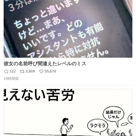
数
彼女の名前呼び間違えたレベルのミス
122
3,909
55,676
返
リ
い
18時間前
信
ポ
い
数
ス
ね
ト
数
数