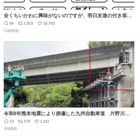
全くちいかわに興味がないのですが、明日友達の付き添い
で見に行きます。 事前に予習できるよう、友達がキャラク
50
1,015
10,783
返
リ
い
ターの説明を作ってくれたのですが、くりまんじゅうとい
12時間前
信
ポ
い
うやつに説明に「あんたみたいなやつ」と書かれていまし
数
ス
ね
た。 一気に楽しみになりました。
ト
数
数
令和8年熊本地震により損傷した九州自動車道 片野川橋
（下り線）の復旧作業を行っています。 タイムラプス動画
12
379
1,211
返
リ
い
で、段差が生じた橋桁をジャッキアップしている様子をご
3時間前
信
ポ
い
紹介します。 引き続き、早期復旧に向けて着実に工事を進
数
ス
ね