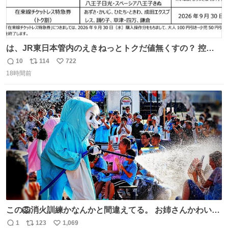
は、JR東日本管内のえきねっとトクだ値無くすの？ 控え
めに言ってクソすぎんか？
10
114
722
返
リ
い
18時間前
信
ポ
い
数
ス
ね
ト
数
数
この🦁消火訓練かなんかと間違えてる。 お姉さんかわいそ
うに（笑）
1
123
1,069
返
リ
い