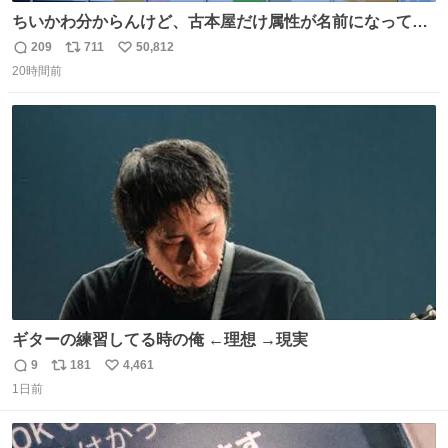
ちいかわ分からんけど、古本屋だけ属性が名前になってる
のはどういうこと？
209
711
50,812
返
リ
い
20時間前
信
ポ
い
数
ス
ね
ト
数
数
ギターの練習してる時の俺 ←理想 →現実
9
181
4,461
返
リ
い
1日前
信
ポ
い
数
ス
ね
ト
数