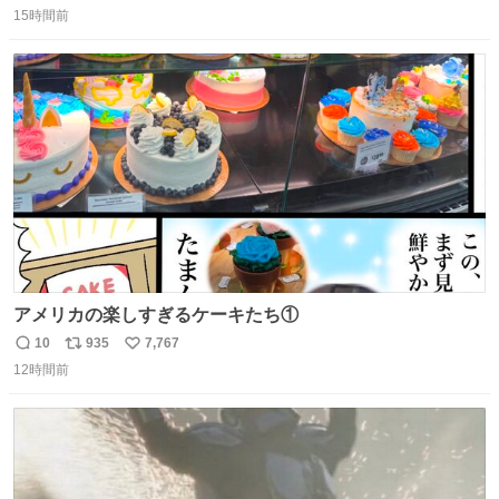
15時間前
信
ポ
い
数
ス
ね
ト
数
数
アメリカの楽しすぎるケーキたち①
10
935
7,767
返
リ
い
12時間前
信
ポ
い
数
ス
ね
ト
数
数