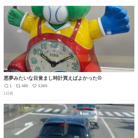
数
ス
ね
ト
数
数
悪夢みたいな目覚まし時計買えばよかった⚾
1
480
3,565
返
リ
い
1日前
信
ポ
い
数
ス
ね
ト
数
数