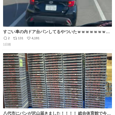
すごい車の内ドア台パンしてるやついたｗｗｗｗｗｗｗｗ
ｗｗｗｗｗｗ
2
131
4,191
返
リ
い
1日前
信
ポ
い
数
ス
ね
ト
数
数
八代市にパンが沢山届きました！！！！ 総合体育館で今配