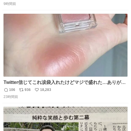
9時間前
信
ポ
い
数
ス
ね
ト
数
数
Twitter信じてこれ涙袋入れたけどマジで盛れた…ありがと
う…
106
936
18,283
返
リ
い
23時間前
信
ポ
い
数
ス
ね
ト
数
数