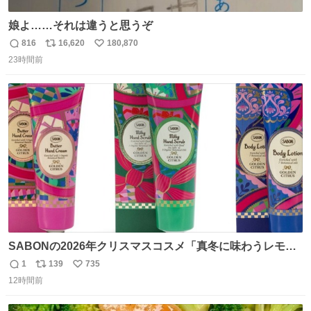
娘よ……それは違うと思うぞ
816
16,620
180,870
返
リ
い
23時間前
信
ポ
い
数
ス
ね
ト
数
数
SABONの2026年クリスマスコスメ「真冬に味わうレモン
ティーの香り」限定ボディスクラブ＆バスオイルなど -
1
139
735
返
リ
い
fashion-press.net/news/149659
12時間前
信
ポ
い
数
ス
ね