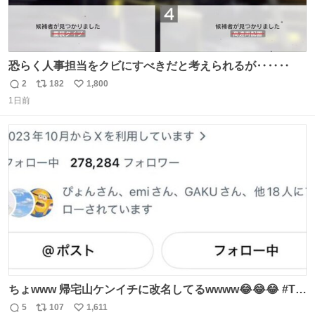
恐らく人事担当をクビにすべきだと考えられるが‥‥‥
2
182
1,800
返
リ
い
1日前
信
ポ
い
数
ス
ね
ト
数
数
ちょwww 帰宅山ケンイチに改名してるwwww😂😂😂 #Tシ
ャツが乾くまで #松山ケンイチ
5
107
1,611
返
リ
い