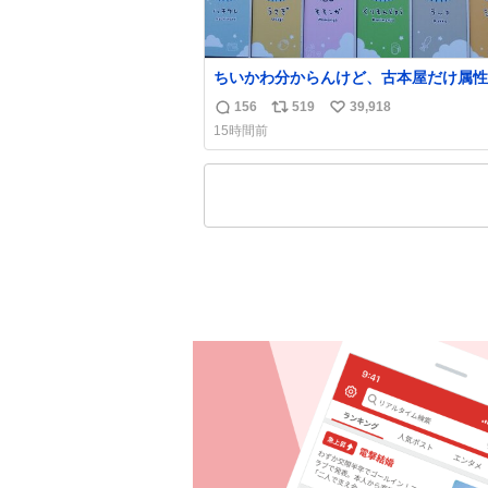
ちいかわ分からんけど、古本屋だけ属性
前になってるのはどういうこと？
156
519
39,918
返
リ
い
15時間前
信
ポ
い
数
ス
ね
ト
数
数