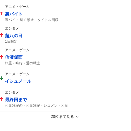
アニメ・ゲーム
裏バイト
裏バイト:逃亡禁止
タイトル回収
マンガワン
エンタメ
超八の日
1日限定
アニメ・ゲーム
信濃仮面
頼重
時行
愛の戦士
アニメ・ゲーム
イシュメール
エンタメ
最終回まで
相葉雅紀の
相葉雅紀
レコメン
相葉
20位まで見る