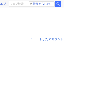
ルプ
借りぐらしのアリエッティ 耳をすませば
ミュートしたアカウント