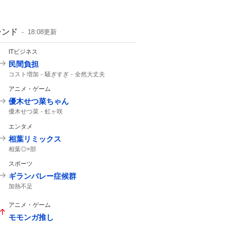
レンド
18:08
更新
ITビジネス
民間負担
コスト増加
騒ぎすぎ
全然大丈夫
ホルムズ海峡
アニメ・ゲーム
優木せつ菜ちゃん
優木せつ菜
虹ヶ咲
エンタメ
相葉リミックス
相葉◎×部
スポーツ
ギランバレー症候群
加熱不足
アニメ・ゲーム
モモンガ推し