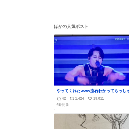
ほかの人気ポスト
やってくれたwww流石わかってらっしゃ
🤣🤣 #Mステ #西川貴教
42
1,424
19,011
返
リ
い
6時間前
信
ポ
い
数
ス
ね
ト
数
数