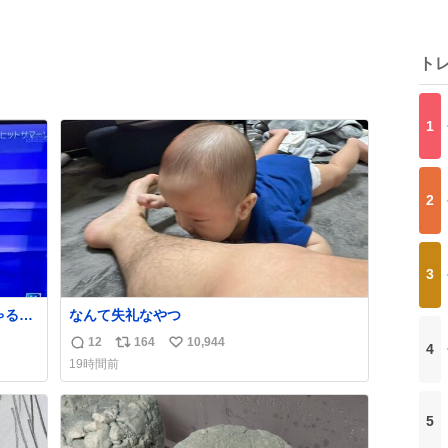
ト
1
2
3
る🤣
なんて失礼なやつ
12
164
10,944
4
返
リ
い
19時間前
信
ポ
い
数
ス
ね
ト
数
5
数