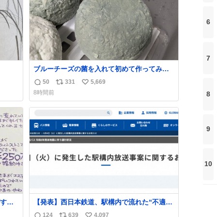
6
7
ブルーチーズの菌を入れて初めて作ってみた
チーズなんだけど 本能でちょっとヤバいと思
50
331
5,669
返
リ
い
っちゃう見た目だな
8時間前
8
信
ポ
い
数
ス
ね
ト
数
数
9
10
する
【発表】西日本鉄道、駅構内で流れた“不適切
ものを
音声”に声明「被害届も検討」
124
639
4,097