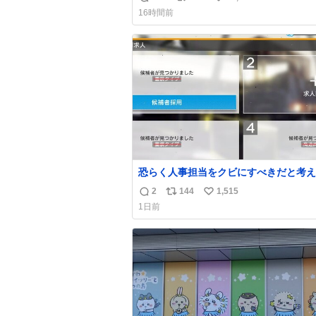
返
リ
い
上乗せするので、 すっぴん＆寝起きのボサボ
16時間前
サ頭でも「今日も可愛いね」が止まらな
信
ポ
い
放っておくと永遠に髪撫でてきて作業進
数
ス
ね
い() 156cm40kg、年中日焼け止めとお友達の
ト
数
私より綺麗な手やめてもろて とか言う
数
恐らく人事担当をクビにすべきだと考え
るが‥‥‥
2
144
1,515
返
リ
い
1日前
信
ポ
い
数
ス
ね
ト
数
数