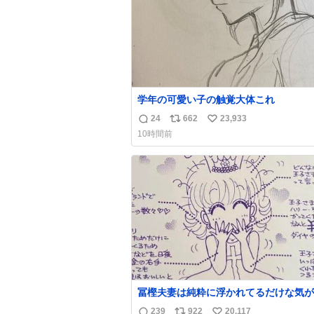
学年の可愛い子の触覚大体これ
24
662
23,933
返
リ
い
10時間前
信
ポ
い
数
ス
ね
ト
数
数
冨樫夫妻は純粋に浮かれてるだけな気が
な〜 全アはここに自分の市場価値的な
239
922
20,117