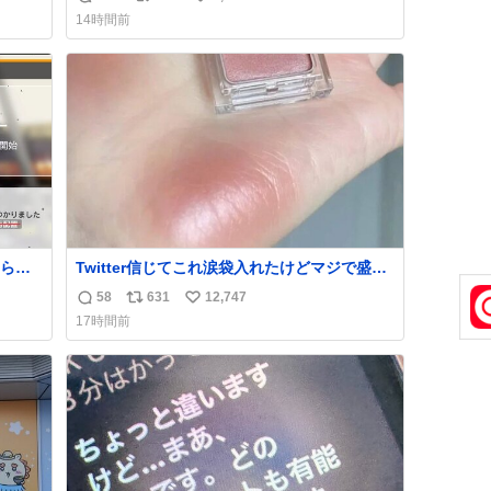
返
リ
い
news.livedoor.com/article/detail… 4日に西
14時間前
い。
鉄福岡（天神）駅および薬院駅で発生した駅
信
ポ
い
まな
構内放送事案について声明を公表した。「第
数
ス
ね
三者によって駅構内放送設備に外部から不正
ト
数
に音声が流された可能性も含めて確認を実
数
施」と説明した。
られ
Twitter信じてこれ涙袋入れたけどマジで盛れ
た…ありがとう…
58
631
12,747
返
リ
い
17時間前
信
ポ
い
数
ス
ね
ト
数
数