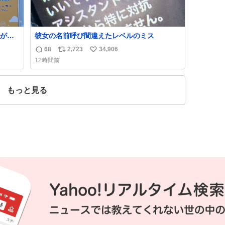
が名
彼女の名前呼び間違えたレベルのミス
68
2,723
34,906
返
リ
い
12時間前
信
ポ
い
数
ス
ね
ト
数
もっと見る
数