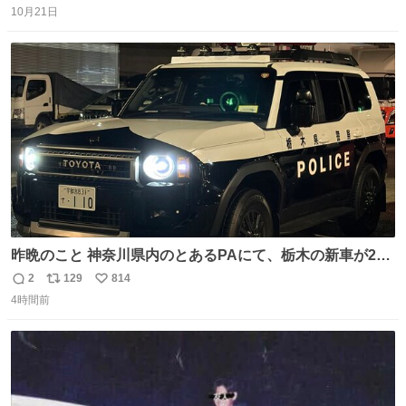
10月21日
信
ポ
い
数
ス
ね
ト
数
数
昨晩のこと 神奈川県内のとあるPAにて、栃木の新車が2
台。声をかけて撮影すると、これから熊本に行くのだとか
2
129
814
返
リ
い
4時間前
信
ポ
い
数
ス
ね
ト
数
数