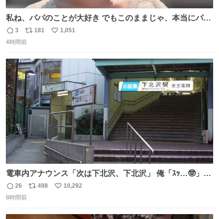
私ね、パパのことが大好き でもこのままじゃ、本当にパパ
を嫌いになっちゃう だから・・・ ドラマ #もうパパ ！😠
3
181
1,051
返
リ
い
本編映像初公開📺 親子の愛ゆえのすれ違いを描くティザー
4時間前
信
ポ
い
映像を解禁！ TVerでお気に入り登録💖
数
ス
ね
tver.jp/series/sr504n7… #日10 #ABCテレビ #新ドラマ
ト
数
数
10/4（日）スタート🎬
電車内アナウンス「次は下北沢、下北沢」 俺「ｽｯ…🤓」
(立ち上がる) 周りの乗客「(やっぱりな……)」
26
498
10,292
返
リ
い
8時間前
信
ポ
い
数
ス
ね