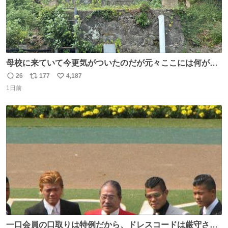
母校に来ていて今更気がついたのだが元々ここには何があ
ったのだろう…？_:(´ཀ`」 ∠):
26
177
4,187
返
リ
い
1日前
信
ポ
い
数
ス
ね
ト
数
数
一口会員の口取りは特例だから、ドレスコードは厳守させ