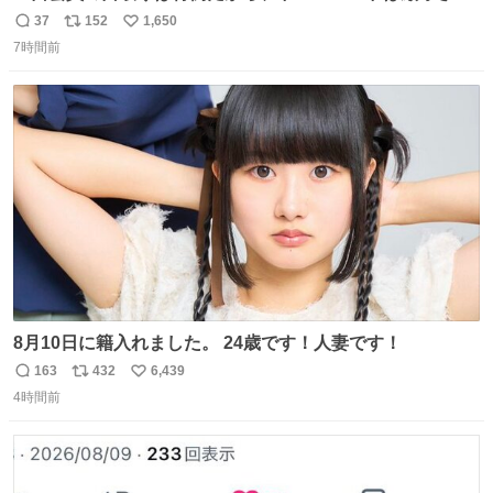
るべき。
37
152
1,650
返
リ
い
7時間前
信
ポ
い
数
ス
ね
ト
数
数
8月10日に籍入れました。 24歳です！人妻です！
163
432
6,439
返
リ
い
4時間前
信
ポ
い
数
ス
ね
ト
数
数