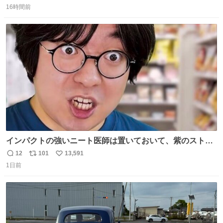
16時間前
信
ポ
い
数
ス
ね
ト
数
数
インパクトの強いニート医師は置いておいて、紫のストー
リーは見たことがない
12
101
13,591
返
リ
い
1日前
信
ポ
い
数
ス
ね
ト
数
数