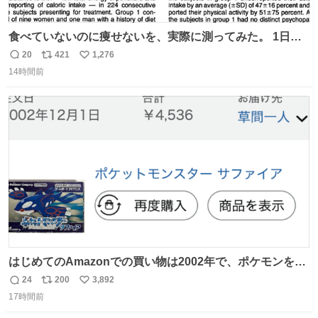
食べていないのに痩せないを、実際に測ってみた。 1日
1200kcal未満と申告しながら減量できない10人を、14日間
20
421
1,276
返
リ
い
調査。 本人の申告は平均1028kcal/日だったが、実際の摂
14時間前
信
ポ
い
取量は2081kcal/日。食事量を47％少なく、身体活動を
数
ス
ね
51％多く見積もっていた。
ト
数
数
はじめてのAmazonでの買い物は2002年で、ポケモンを買
ったようだ 24年前かぁ。
24
200
3,892
返
リ
い
17時間前
信
ポ
い
数
ス
ね