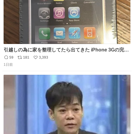
引越しの為に家を整理してたら出てきた iPhone 3Gの完全
未開封品 かなり前に楽天だかで買った多分未使用のデモ機
59
181
3,393
返
リ
い
で-が出るのだと思うんだよね ヤフオクで売れてない190万
1日前
信
ポ
い
があったけど初代じゃあるまいし流石にそこまではねぇ 日
数
ス
ね
本初のモデルではあるけど´д` ; #Apple #iPhone3G
ト
数
数