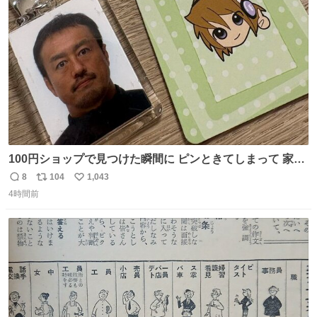
ト
数
数
100円ショップで見つけた瞬間に ピンときてしまって 家に
あった証明写真で作ってしまったよ オリジナルキーホルダ
8
104
1,043
返
リ
い
ー
4時間前
信
ポ
い
数
ス
ね
ト
数
数