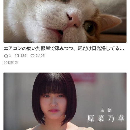
エアコンの効いた部屋で涼みつつ、尻だけ日光浴してる猫
もはや貴族じゃん！
1
129
2,405
返
リ
い
20時間前
信
ポ
い
数
ス
ね
ト
数
数