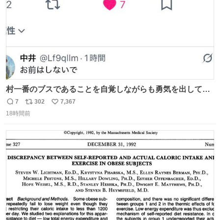
村一番のブスであることを自覚しながらも勇気を出して村
長の息子に恋文を書いたら翌日村の共用井戸に捨てられて
7
302
7,367
返
リ
い
たときの顔になった
18時間前
信
ポ
い
数
ス
ね
ト
数
数