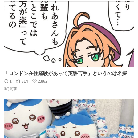
ト
数
数
「ロンドン在住経験があって英語苦手」というのは名探偵
としては「妙だな」ってなるところなのに、小林みくるだ
1
314
2,862
返
リ
い
からスルーされている小林クオリティ。
6時間前
信
ポ
い
数
ス
ね
ト
数
数