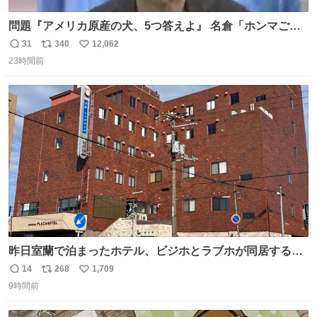
問題『アメリカ原産の犬、5つ答えよ』 名倉「ホンマごめ
ん。 日本」
31
340
12,062
返
リ
い
23時間前
信
ポ
い
数
ス
ね
ト
数
数
昨日室蘭で泊まったホテル、ビジホとラブホが同居する謎
形態だった。2階と3階の部屋数が異様に少ない。
14
268
1,709
返
リ
い
9時間前
信
ポ
い
数
ス
ね