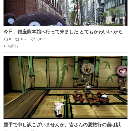
今日、銀座熊本館へ行って来ました とてもかわいい からし
蓮根Tシャツを着た方がいらっしゃったので｢そのTシャツ
8
102
1,017
返
リ
い
はどこに売ってあるんですか？｣とたずねたらなんと！宮崎
18時間前
信
ポ
い
美子さんでした(( ﾟﾛﾟ)!!ﾋﾞｯｸﾘ 熊本地震の義援金活動でい
数
ス
ね
らっしゃってました
ト
数
数
勝手で申し訳ございませんが、皆さんの夏旅行の宿は以下