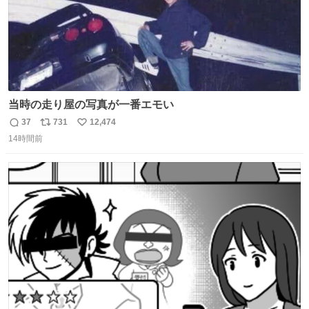
当時の走り屋の写真が一番エモい
37
731
12,474
返
リ
い
14時間前
信
ポ
い
数
ス
ね
ト
数
数