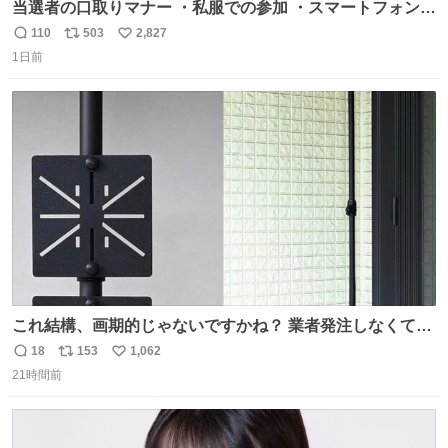
当選者の口取りマナー ・私服での参加 ・スマートフォンで
の撮影 ・調教師へ自分から握手を求める行為 ・シャツをズ
110
503
2,827
返
リ
い
ボンにインしていない服装 ・ボディーバッグの着用 私も口
1日前
信
ポ
い
ドリに参加したいので、出禁になる前に繰り返し案内して
数
ス
ね
ほしい #DMMバヌーシ
ト
数
数
これ結構、画期的じゃないですかね？ 業者発注しなくて
も、誰でも簡単に防犯カメラ設置が… 町の電気屋さんでも
18
153
1,062
返
リ
い
施工できそう
21時間前
信
ポ
い
数
ス
ね
ト
数
数