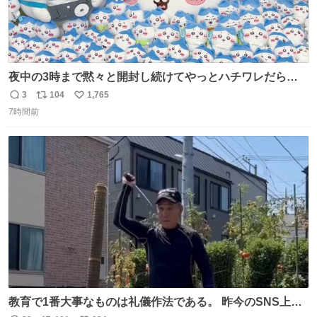
夜中の3時まで黙々と開封し続けてやっとハチワレだらけ
くじ110ワレくらい開封おわった❣️ 自引きできなかったB賞
3
104
1,765
返
リ
い
はお譲りいただけることになってA賞は......そのうちメルカ
7時間前
信
ポ
い
リする...... 労働いってきまーす🥱
数
ス
ね
ト
数
数
教育で1番大事なものは礼儀作法である。 昨今のSNS上に