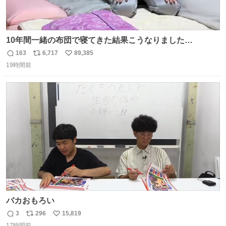
10年間一緒の布団で寝てきた結果こうなりました…
163
6,717
89,385
返
リ
い
19時間前
信
ポ
い
数
ス
ね
ト
数
数
バカおもろい
3
296
15,819
返
リ
い
17時間前