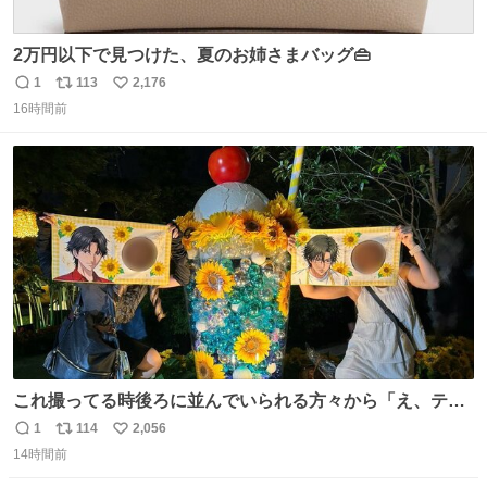
2万円以下で見つけた、夏のお姉さまバッグ👜
1
113
2,176
返
リ
い
16時間前
信
ポ
い
数
ス
ね
ト
数
数
これ撮ってる時後ろに並んでいられる方々から「え、テニ
スの王子様………？」って聞こえてきて激アツ
1
114
2,056
返
リ
い
14時間前
信
ポ
い
数
ス
ね