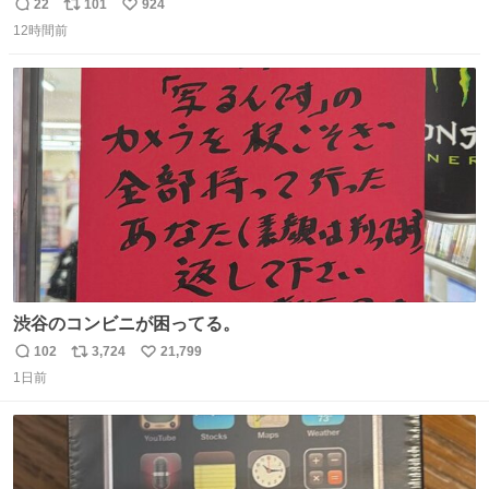
おいても、礼儀知らずが何と多い事か、投稿して削除を繰
22
101
924
返
リ
い
り返すのは、己に疾しさがある証拠を世界に発信してい
12時間前
信
ポ
い
る。アカ稼ぎの為に他者を批判するなどもってのほかであ
数
ス
ね
ると思います。
ト
数
数
渋谷のコンビニが困ってる。
102
3,724
21,799
返
リ
い
1日前
信
ポ
い
数
ス
ね
ト
数
数