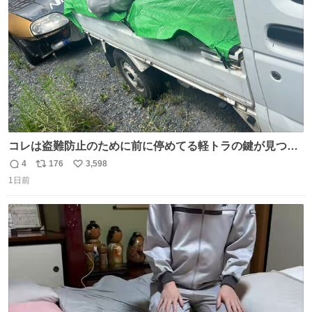
数
コレは盗難防止のために前に停めてる軽トラの鍵が見つか
らなくて 持ち主すら動かすことができない鉄壁のスープラ
4
176
3,598
返
リ
い
1日前
信
ポ
い
数
ス
ね
ト
数
数