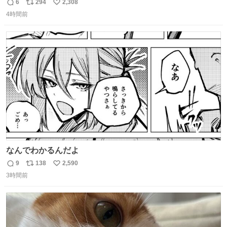
のルールで決めさせてもらいます！ ←この投稿が1万いい
6
294
2,308
返
リ
い
ね以上 →この投稿が1万いいね未満 #宿の日 #Okami #大神
4時間前
信
ポ
い
数
ス
ね
ト
数
数
なんでわかるんだよ
9
138
2,590
返
リ
い
3時間前
信
ポ
い
数
ス
ね
ト
数
数