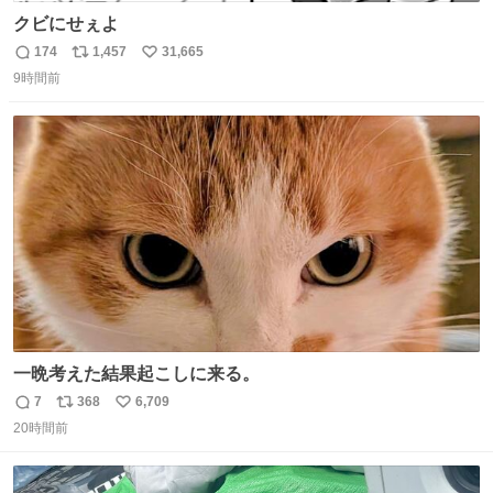
クビにせぇよ
174
1,457
31,665
返
リ
い
9時間前
信
ポ
い
数
ス
ね
ト
数
数
一晩考えた結果起こしに来る。
7
368
6,709
返
リ
い
20時間前
信
ポ
い
数
ス
ね
ト
数