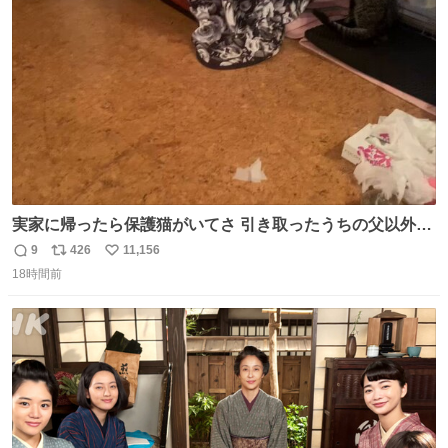
ト
数
数
実家に帰ったら保護猫がいてさ 引き取ったうちの父以外に
は威嚇してくるよって話を聞いてたんだけど僕は大丈夫そ
9
426
11,156
返
リ
い
う 可愛いなこいつ
18時間前
信
ポ
い
数
ス
ね
ト
数
数