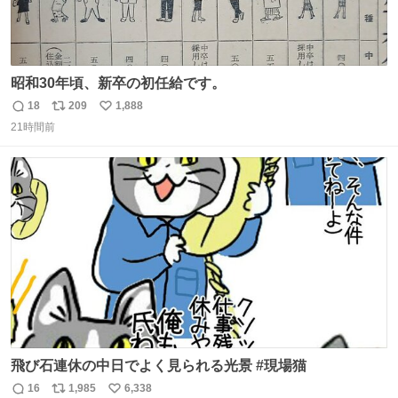
昭和30年頃、新卒の初任給です。
18
209
1,888
返
リ
い
21時間前
信
ポ
い
数
ス
ね
ト
数
数
飛び石連休の中日でよく見られる光景 #現場猫
16
1,985
6,338
返
リ
い