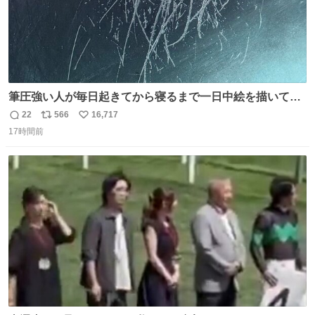
筆圧強い人が毎日起きてから寝るまで一日中絵を描いてる
とこうなる。 異常事態です。
22
566
16,717
返
リ
い
17時間前
信
ポ
い
数
ス
ね
ト
数
数