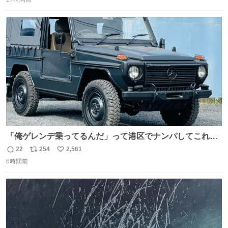
信
ポ
い
数
ス
ね
ト
数
数
「俺ゲレンデ乗ってるんだ」って港区でナンパしてこれで
迎え行きたい
22
254
2,561
返
リ
い
6時間前
信
ポ
い
数
ス
ね
ト
数
数