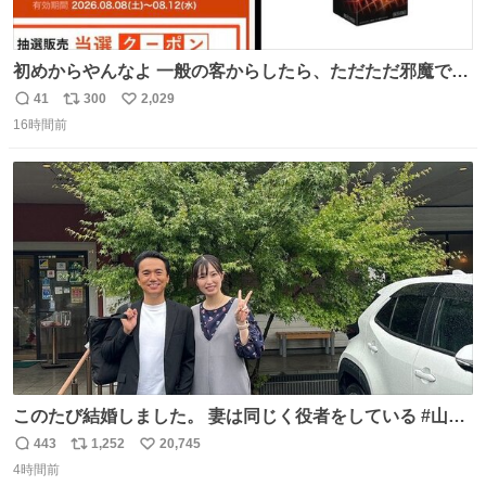
初めからやんなよ 一般の客からしたら、ただただ邪魔でし
かないのよ
41
300
2,029
返
リ
い
16時間前
信
ポ
い
数
ス
ね
ト
数
数
このたび結婚しました。 妻は同じく役者をしている #山下
ひかり です。 これからも一つひとつの作品に真摯に向き合
443
1,252
20,745
返
リ
い
い、役者として精進していきます。変わらず見守っていた
4時間前
信
ポ
い