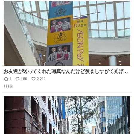
ト
数
数
お友達が送ってくれた写真なんだけど羨ましすぎて禿げそ
う
1
180
2,211
返
リ
い
1日前
信
ポ
い
数
ス
ね
ト
数
数