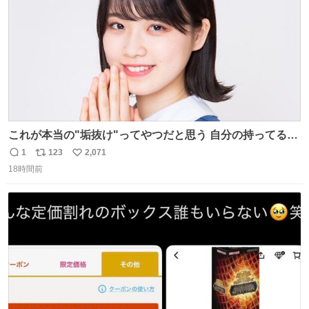
これが本当の"垢抜け"ってやつだと思う 自分の持ってるポ
テンシャルを最大限活かしてるもん 私も整形とかじゃなく
1
123
2,071
返
リ
い
て、こういう垢抜け方したい
18時間前
信
ポ
い
数
ス
ね
ト
数
数