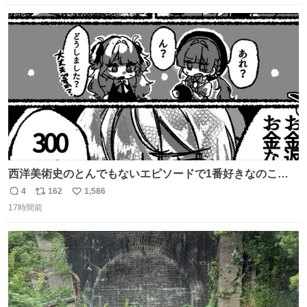
だけたら嬉しいです。 写真は先日、妻の故郷へ行った時に
数
ス
ね
立ち寄った、妻のソウルフードのラーメン屋さんでの一枚
ト
数
数
🍜
西洋美術史のとんでもないエピソードで1番好きなのこれ
モネのエピソード大体面白い #絵がみの美術史創作
4
162
1,586
返
リ
い
17時間前
信
ポ
い
数
ス
ね
ト
数
数