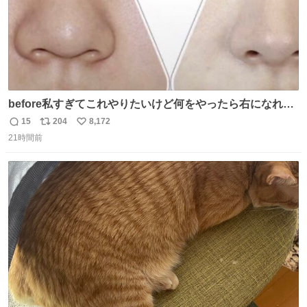
before私すぎてこれやりたいけど何をやったら右になれる
の
15
204
8,172
返
リ
い
21時間前
信
ポ
い
数
ス
ね
ト
数
数