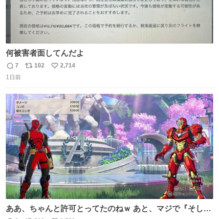
何被害者面してんだよ
7
102
2,714
返
リ
い
1日前
信
ポ
い
数
ス
ね
ト
数
数
ああ、ちゃんと許可とってたのねｗ あと、マジで『そして