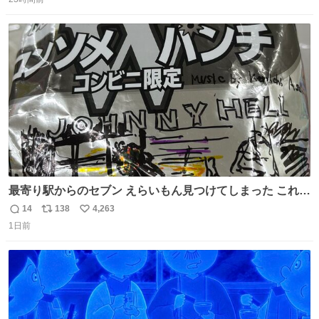
信
ポ
い
った！✨ スマホと小物とペットボトルが入るの最高すぎる
数
ス
ね
🥹 しかもスマホ入れ独立してるしファスナーない！地味に
ト
数
数
嬉しいやつ！！！
最寄り駅からのセブン えらいもん見つけてしまった これ売
ってくれへんかな… #浅井健一 #ポテチ #ロックの名盤
14
138
4,263
返
リ
い
1日前
信
ポ
い
数
ス
ね
ト
数
数