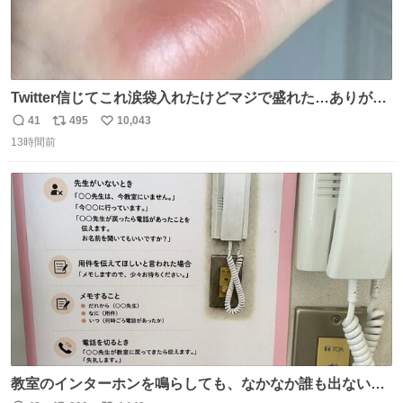
Twitter信じてこれ涙袋入れたけどマジで盛れた…ありがと
う…
41
495
10,043
返
リ
い
13時間前
信
ポ
い
数
ス
ね
ト
数
数
教室のインターホンを鳴らしても、なかなか誰も出ないこ