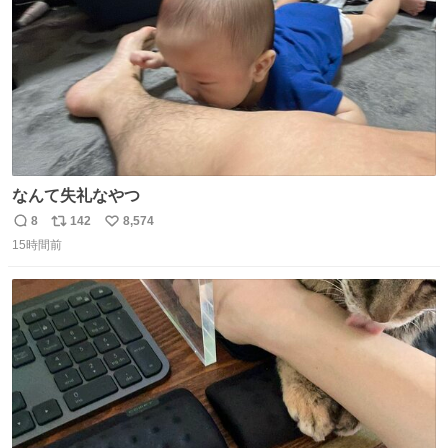
なんて失礼なやつ
8
142
8,574
返
リ
い
15時間前
信
ポ
い
数
ス
ね
ト
数
数