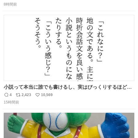
8時間前
信
ポ
い
数
ス
ね
ト
数
数
小説って本当に誰でも書けるし、実はびっくりするほど自
由だし、みんなもっと好きに文字で遊べばいいんじゃない
4
2,423
10,569
返
リ
い
かなって思うよ〜
15時間前
信
ポ
い
数
ス
ね
ト
数
数