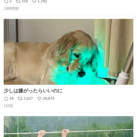
時は動き出す』って言ってて草オブ草
2
319
1,782
返
リ
い
19時間前
信
ポ
い
数
ス
ね
ト
数
数
少しは嫌がったらいいのに
18
1,027
29,975
返
リ
い
1日前
信
ポ
い
数
ス
ね
ト
数
数