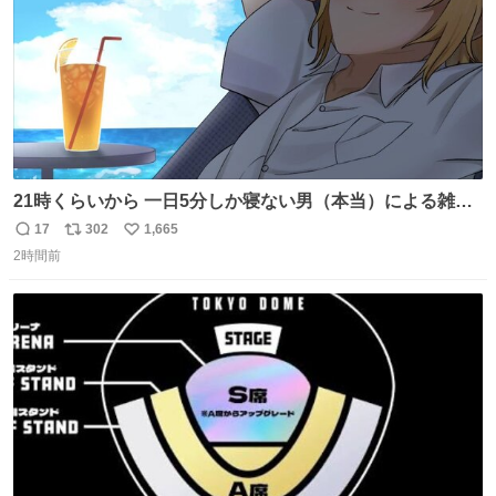
21時くらいから 一日5分しか寝ない男（本当）による雑談
youtube.com/live/FjEPM8ZBP… @YouTubeより
17
302
1,665
返
リ
い
2時間前
信
ポ
い
数
ス
ね
ト
数
数