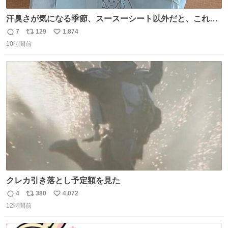
汗臭さが気になる季節、スースーシート以外だと、これが
とにかくスッキリする。2年くらい前に #生活は踊る で紹
7
129
1,874
返
リ
い
介したやつ。おじさんにもおばさんにもオススメだ。ドラ
10時間前
信
ポ
い
ストに売ってるぞ。ドライシャンプーって書いてあるけど
数
ス
ね
汗拭きシートみたいなもの。耳裏襟足首筋がんがん拭いて
ト
数
数
汗臭不安を解消。
クレカ引き落とし予定額を見た
4
380
4,072
返
リ
い
12時間前
信
ポ
い
数
ス
ね