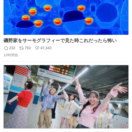
磯野家をサーモグラフィーで見た時これだったら怖い
232
752
47,343
返
リ
い
10時間前
信
ポ
い
数
ス
ね
ト
数
数