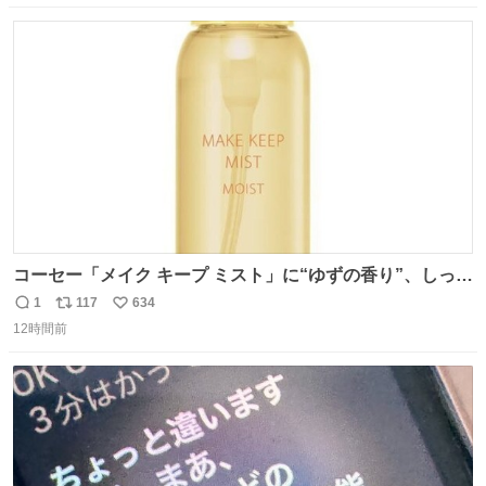
数
ス
ね
ト
数
数
コーセー「メイク キープ ミスト」に“ゆずの香り”、しっと
りツヤ肌叶う保湿タイプ - fashion-press.net/news/148945
1
117
634
返
リ
い
12時間前
信
ポ
い
数
ス
ね
ト
数
数