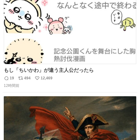
ト
数
数
もし「ちいかわ」が違う主人公だったら
19
494
12,469
返
リ
い
12時間前
信
ポ
い
数
ス
ね
ト
数
数