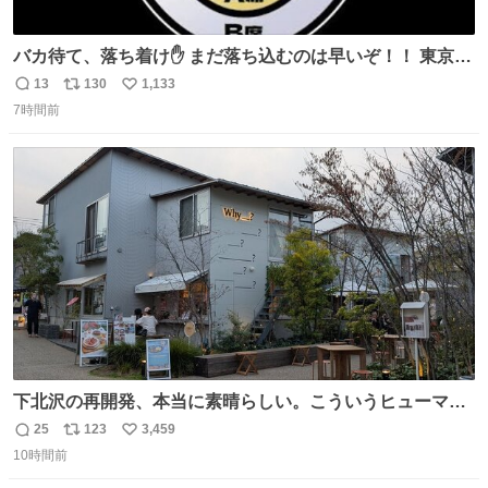
バカ待て、落ち着け✋ まだ落ち込むのは早いぞ！！ 東京ド
ームの最大キャパ5.5万人に対して席数の配分はだいたい S
13
130
1,133
返
リ
い
席（アリーナ）：約1.4万人 A席（1階スタンド）：約2.5万
7時間前
信
ポ
い
人 B席（2階スタンド）：約1.5万人 一番席数が多いA席は
数
ス
ね
一次だけで全枠出し切るわけないし、二次からは全体の3
ト
数
数
割を占める
下北沢の再開発、本当に素晴らしい。こういうヒューマン
スケールの開発がいいんだよ。
25
123
3,459
返
リ
い
10時間前
信
ポ
い
数
ス
ね