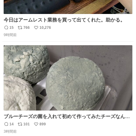
今日はアームレスト業務を買って出てくれた。助かる。
15
766
10,276
返
リ
い
9時間前
信
ポ
い
数
ス
ね
ト
数
数
ブルーチーズの菌を入れて初めて作ってみたチーズなんだ
けど 本能でちょっとヤバいと思っちゃう見た目だな
14
101
899
返
リ
い
3時間前
信
ポ
い