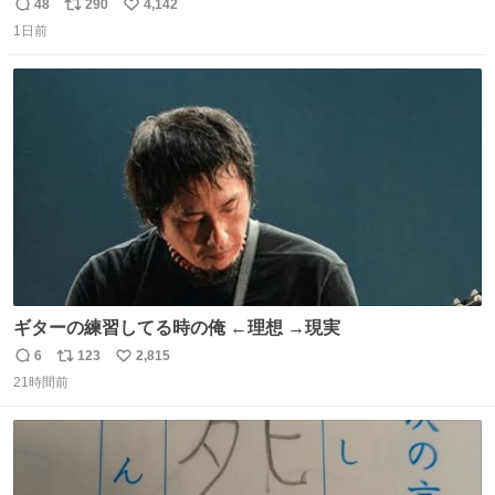
とがあります…。 もしかすると「電話の出方」に困ってい
48
290
4,142
返
リ
い
るのかもしれません。 そこで「何を話せばいいか」が見え
1日前
信
ポ
い
る手引きを用意して、安心して電話に出られるようにしま
数
ス
ね
す。 インターホンの応対も大切なコミュニケーションの学
ト
数
数
びです。
ギターの練習してる時の俺 ←理想 →現実
6
123
2,815
返
リ
い
21時間前
信
ポ
い
数
ス
ね
ト
数
数