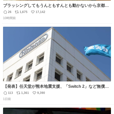
ブラッシングしてもうんともすんとも動かないから京都の
寺にある庭みたいになってる
26
1,675
17,142
返
リ
い
10時間前
信
ポ
い
数
ス
ね
ト
数
数
【発表】任天堂が熊本地震支援、「Switch 2」など無償修
理へ 保証切れでも対象 news.livedoor.com/article/detail…
113
1,361
9,390
返
リ
い
任天堂が令和8年熊本地震の被災者支援として、災害救助
1日前
信
ポ
い
法適用地域からの同社製品の修理について、27年2月1日ま
数
ス
ね
で無償で対応すると発表した。「Switch 2」や「Switch」
ト
数