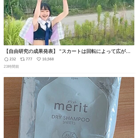
【自由研究の成果発表】 “スカートは回転によって広がる
が、岡澤恋によって270°までなら広がらずに回転が可能な
232
777
10,568
返
リ
い
ことが証明された！”
23時間前
信
ポ
い
数
ス
ね
ト
数
数