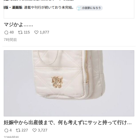
マジかよ……
40
115
1,077
返
リ
い
7時間前
信
ポ
い
数
ス
ね
ト
数
数
妊娠中から出産後まで、何も考えずにサッと持って行ける
ようなショルダーバッグが欲しいな〜と思っていたのだけ
4
227
3,727
返
リ
い
ど snidelでめちゃくちゃピッタリなものを見つけたので買
23時間前