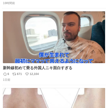
18時間前
信
ポ
い
数
ス
ね
ト
数
数
新幹線初めて乗る外国人ニキ面白すぎる
6
671
12,104
返
リ
い
1日前
信
ポ
い
数
ス
ね
ト
数
数