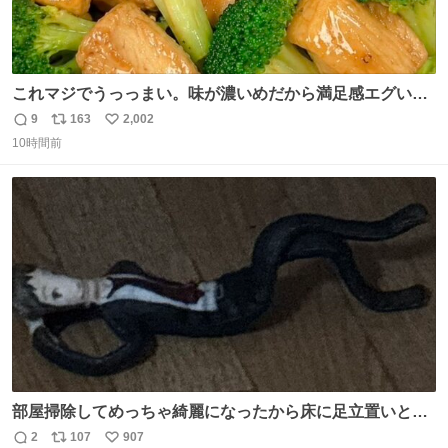
これマジでうっっまい。味が濃いめだから満足感エグいし
1週間で3キロ痩せた😭
9
163
2,002
返
リ
い
10時間前
信
ポ
い
数
ス
ね
ト
数
数
部屋掃除してめっちゃ綺麗になったから床に足立置いとい
たら家族にまだゴミ残ってるよって言われて神
2
107
907
返
リ
い