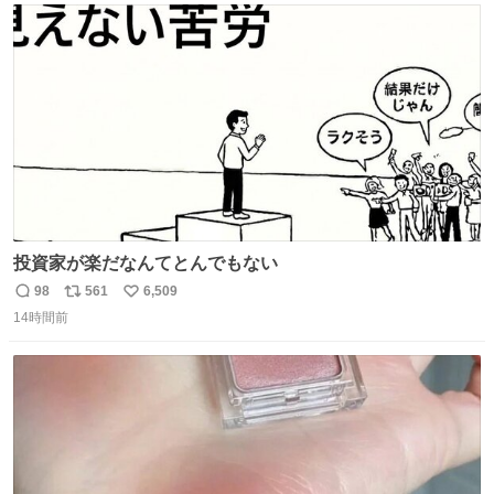
ト
数
数
投資家が楽だなんてとんでもない
98
561
6,509
返
リ
い
14時間前
信
ポ
い
数
ス
ね
ト
数
数