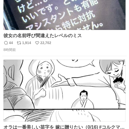
彼女の名前呼び間違えたレベルのミス
44
1,914
22,702
返
リ
い
8時間前
信
ポ
い
数
ス
ね
ト
数
数
オラは一番美しい苗字を 嫁に贈りたい（0/16) #コルクマン