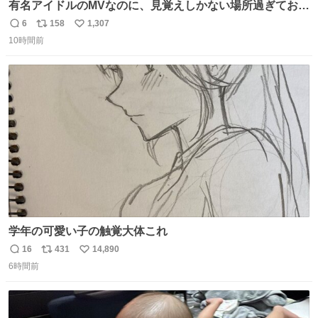
有名アイドルのMVなのに、見覚えしかない場所過ぎておも
ろいな
6
158
1,307
返
リ
い
10時間前
信
ポ
い
数
ス
ね
ト
数
数
学年の可愛い子の触覚大体これ
16
431
14,890
返
リ
い
6時間前
信
ポ
い
数
ス
ね
ト
数
数