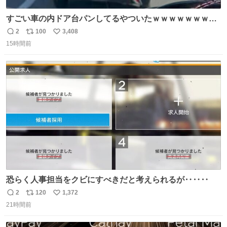
すごい車の内ドア台パンしてるやついたｗｗｗｗｗｗｗｗ
ｗｗｗｗｗｗ
2
100
3,408
返
リ
い
15時間前
信
ポ
い
数
ス
ね
ト
数
数
恐らく人事担当をクビにすべきだと考えられるが‥‥‥
2
120
1,372
返
リ
い
21時間前
信
ポ
い
数
ス
ね