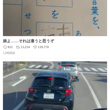
娘よ……それは違うと思うぞ
822
13,234
139,778
返
リ
い
12時間前
信
ポ
い
数
ス
ね
ト
数
数