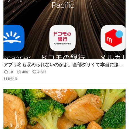
ト
数
数
アプリ名も収められないのかよ。全部ダサくて本当に凄
い。 https://t.co/LemyLGyVkR
10
480
4,283
返
リ
い
11時間前
信
ポ
い
数
ス
ね
ト
数
数