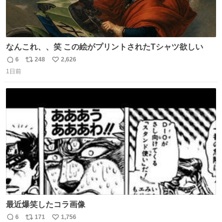
なんこれ、、笑 この絵がプリントされたTシャツ欲しい
6
248
2,626
返
リ
い
1日前
信
ポ
い
数
ス
ね
ト
数
数
最近爆笑したコラ画像
6
171
1,756
返
リ
い