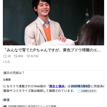
数
「Joy-Con」などが対象。
「みんなで育てたPちゃんですが、黄色ブドウ球菌のエン
テロトキシン（耐熱性毒素）が検出されたので、議論する
10
601
8,732
返
リ
い
までもなく処分が決まりました」
1日前
信
ポ
い
数
ス
ね
ト
数
数