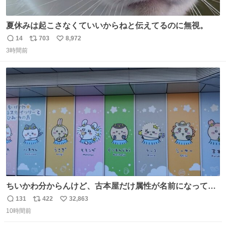
夏休みは起こさなくていいからねと伝えてるのに無視。
14
703
8,972
返
リ
い
3時間前
信
ポ
い
数
ス
ね
ト
数
数
ちいかわ分からんけど、古本屋だけ属性が名前になってる
のはどういうこと？
131
422
32,863
返
リ
い
10時間前
信
ポ
い
数
ス
ね