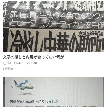
ト
数
数
文字の感じと内容が合ってない気が
13
475
1,300
返
リ
い
6時間前
信
ポ
い
数
ス
ね
ト
数
数