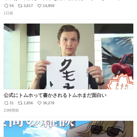
ガ専科
54
3,617
14,959
返
リ
い
1日前
信
ポ
い
数
ス
ね
ト
数
数
公式にトムホって書かされるトムホまだ面白い
31
1,856
36,278
返
リ
い
23時間前
信
ポ
い
数
ス
ね
ト
数
数