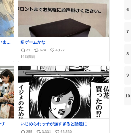
6
7
罰ゲームかな
21
674
4,127
返
リ
い
8
16時間前
止の
信
ポ
い
数
ス
ね
ト
数
9
数
10
づい
いじめられっ子が強すぎると話題に
255
3,331
63,530