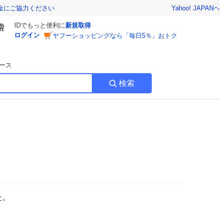
Yahoo! JAPAN
ヘ
金にご協力ください
IDでもっと便利に
新規取得
ログイン
ヤフーショッピングなら「毎日5％」おトク
ース
検索
た。