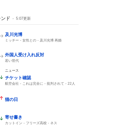
レンド
5:07
更新
及川光博
ミッチー
女性との
及川光博 再婚
一般女性
一般の方と
俳優として
57歳
56歳
外国人受け入れ反対
若い世代
ニュース
チケット確認
航空会社
これは完全に
批判されて
22人
チケット
Ca
客室乗務員
猫の日
寄せ書き
カットイン
フリーズ高校
ネス