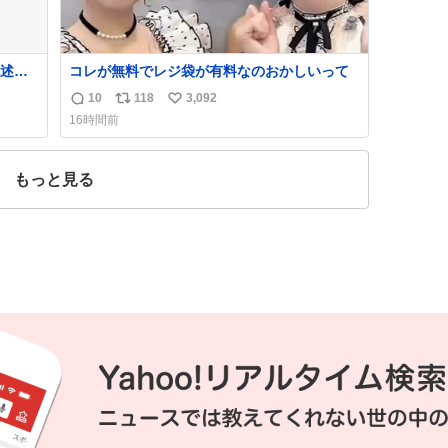
述さ
コレが無料でレジ袋が有料なのおかしいって
ラス
10
118
3,092
返
リ
い
すいよ
16時間前
信
ポ
い
数
ス
ね
ト
数
もっと見る
数