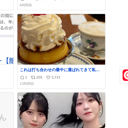
返
リ
い
6時間前
信
ポ
い
数
ス
ね
ト
数
数
これは打ち合わせの最中に運ばれてきて私の
理性を根こそぎ奪い去ったプリンの写真で
1
259
3,733
返
リ
い
す。
13時間前
信
ポ
い
数
ス
ね
ト
数
数