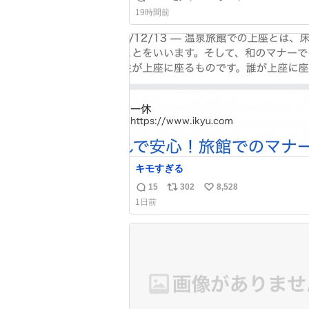
返
リ
い
19時間前
信
ポ
い
数
ス
ね
ト
数
数
キモすぎる
15
302
8,528
返
リ
い
1日前
信
ポ
い
数
ス
ね
ト
数
数