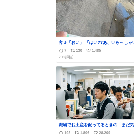
客👴「おい」 「はい??あ、いらっしゃいま
せ」 👴「さっきからずっと水出しっぱなしで
7
130
1,485
返
リ
い
もったいないだろ」 「静電気を逃がし、熱く
20時間前
なった地面の温度を下げ、引火事故の防
信
ポ
い
為必要な作業です」 👴「水不足の昨今にもっ
数
ス
ね
たいないことをするな!!」 それでは歌いま
ト
数
す、聞いてください 「井戸水」
数
職場でお土産を配ってるときの「まだ気
てませんよ」的な演技が毎回シンドい。
193
1,806
28,209