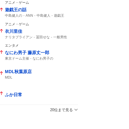
アニメ・ゲーム
遊戯王の話
中島健人の
ANN
中島健人
遊戯王
アニメ・ゲーム
衣川里佳
ナリタブライアン
冨田せな
一般男性
ブライアン
エンタメ
なにわ男子 藤原丈一郎
東京ドーム主催
なにわ男子の
楽天イーグルス
東京ドームで
MDL秋葉原店
MDL
ふか日常
20位まで見る