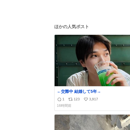
ほかの人気ポスト
←交際中 結婚して5年→
1
123
3,917
返
リ
い
16時間前
信
ポ
い
数
ス
ね
ト
数
数