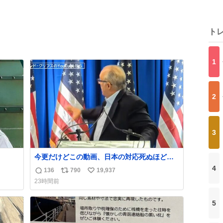
ト
1
2
3
今更だけどこの動画、日本の対応死ぬほど京
都でおもしろい。 なんなら敬語で丁寧に煽り
4
136
790
19,937
返
リ
い
まくってるの好き。笑
23時間前
信
ポ
い
数
ス
ね
5
ト
数
数