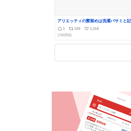
アリエッティの髪留めは洗濯バサミと記
れることが多いですが、もっと小さいプ
1
150
1,318
返
リ
い
チックのクリップです。 バネは使いや
15時間前
うに強度を調整してあるはず。
信
ポ
い
数
ス
ね
ト
数
数