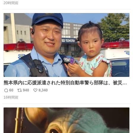
あったが、退かさず怒らず保護者のようにただ見ていた。
20時間前
信
ポ
い
数
ス
ね
ト
数
数
熊本県内に応援派遣された特別自動車警ら部隊は、被災場
所のみならず、避難所も回りながらパトロールを行ってい
60
940
8,340
返
リ
い
ます。写真は、京都府警察の特別自動車警ら部隊が、上益
16時間前
信
ポ
い
城郡御船町内で避難している方々と交流している様子で
数
ス
ね
す。 #令和８年熊本地震 #京都府警察
ト
数
数