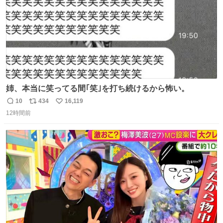
姉、本当に笑ってる間｢笑｣を打ち続けるから怖い。
10
434
16,119
返
リ
い
12時間前
信
ポ
い
数
ス
ね
ト
数
数