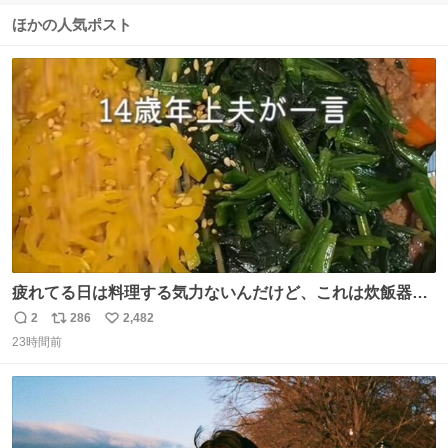
ほかの人気ポスト
疲れてる日は料理する気力ないんだけど、これは炊飯器に
おまかせするだけだから「これなら作れる！」ってなっ
2
286
2,482
返
リ
い
た。
23時間前
信
ポ
い
数
ス
ね
ト
数
数