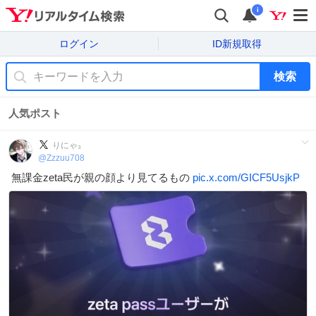
i
ログイン
ID新規取得
検索
人気ポスト
りにゃ₃
@
Zzzuu708
無課金zeta民が親の顔より見てるもの
pic.x.com/GICF5UsjkP