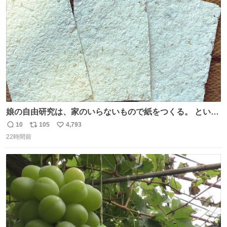
ト
数
数
娘の自由研究は、家のいらないもので紙をつくる。 という
事でわたしの使わないリードが紙に変身しました😂
10
105
4,793
返
リ
い
22時間前
信
ポ
い
数
ス
ね
ト
数
数