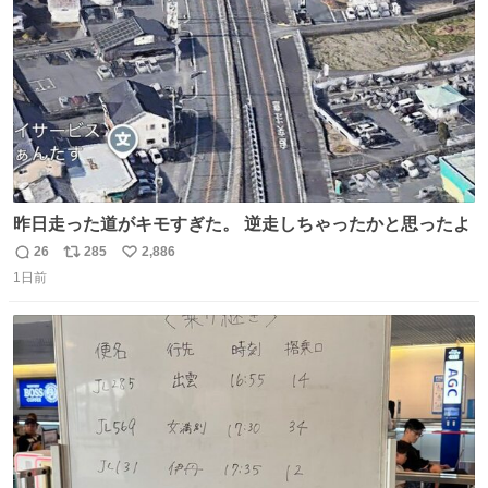
数
昨日走った道がキモすぎた。 逆走しちゃったかと思ったよ
26
285
2,886
返
リ
い
1日前
信
ポ
い
数
ス
ね
ト
数
数