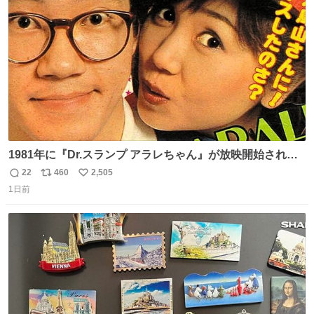
ト
数
数
1981年に『Dr.スランプ アラレちゃん』が放映開始された
直後の鳥山明さんと、小山茉美さんです。
22
460
2,505
返
リ
い
1日前
信
ポ
い
数
ス
ね
ト
数
数