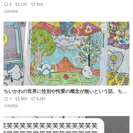
丁、秒でなくなる 豆腐に大葉をはさんで、めんつゆに漬け
3
137
933
返
リ
い
るだけ。冷蔵庫で置くだけで味がしみ込み、さっぱりなの
19時間前
信
ポ
い
に満足感のある一品に。火を使わず5分で仕込める、忙し
数
ス
ね
い日にもぴったりの大葉と豆腐の漬けレシピです。 詳しく
ト
数
数
はリプ欄を見てね👇
ちいかわの世界に性別や性愛の概念が無いという話、ちい
かわタロットでも恋人・女帝・女教皇あたりは性別を意識
1
803
6,187
返
リ
い
させないように描かれてるんだよね。かなり徹底している
10時間前
信
ポ
い
印象。
数
ス
ね
ト
数
数