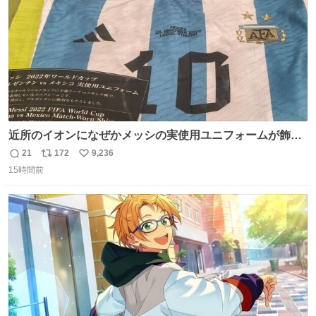
近所のイオンになぜかメッシの実使用ユニフォームが飾っ
てあっておもろい
21
172
9,236
返
リ
い
15時間前
信
ポ
い
数
ス
ね
ト
数
数