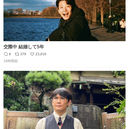
交際中 結婚して5年
8
379
23,010
返
リ
い
16時間前
信
ポ
い
数
ス
ね
ト
数
数