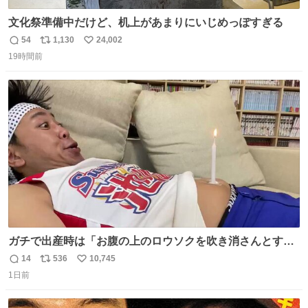
文化祭準備中だけど、机上があまりにいじめっぽすぎる
54
1,130
24,002
返
リ
い
19時間前
信
ポ
い
数
ス
ね
ト
数
数
ガチで出産時は「お腹の上のロウソクを吹き消さんとする
サンシャイン池崎」だったし、お産後の股裂け状態でのト
14
536
10,745
返
リ
い
イレは「とにかく明るい安村の体勢」が1番楽
1日前
信
ポ
い
数
ス
ね