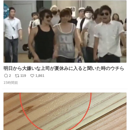
ト
数
数
明日から大嫌いな上司が夏休みに入ると聞いた時のウチら
2
119
1,861
返
リ
い
15時間前
信
ポ
い
数
ス
ね
ト
数
数