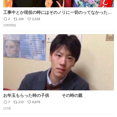
工事中とか現役の時にはそのノリに一切のってなかった1
番の「設楽の女」が卒業して頭角を現しはじめてて大好き
2
160
2,528
返
リ
い
🥲🥲 設楽さんの返しも良い🥲 #梅澤美波
20時間前
信
ポ
い
数
ス
ね
ト
数
数
お年玉もらった時の子供 その時の親
7
233
8,878
返
リ
い
1日前
信
ポ
い
数
ス
ね