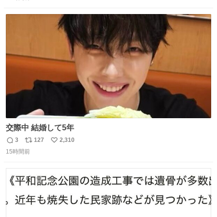
信
ポ
い
数
ス
ね
ト
数
数
交際中 結婚して5年
3
127
2,310
返
リ
い
15時間前
信
ポ
い
数
ス
ね
ト
数
数