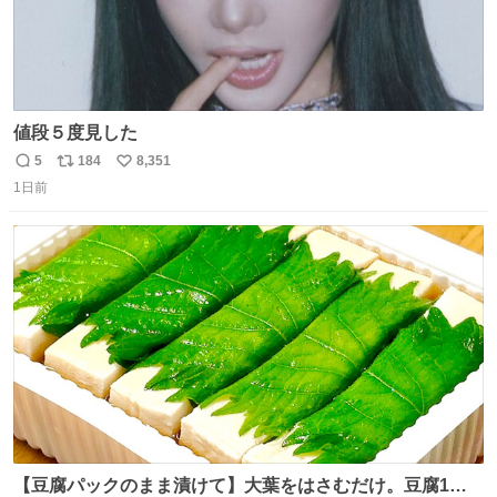
値段５度見した
5
184
8,351
返
リ
い
1日前
信
ポ
い
数
ス
ね
ト
数
数
【豆腐パックのまま漬けて】大葉をはさむだけ。豆腐1