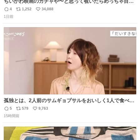
ちいかわ映画のガチャや〜と思って覗いたらめっちゃ目合
って気まずい
4
1,252
34,088
返
リ
い
1日前
信
ポ
い
数
ス
ね
ト
数
数
孤独とは、2人前のサムギョプサルをおいしく1人で食べる
ことである←好きすぎる
5
579
9,763
返
リ
い
15時間前
信
ポ
い
数
ス
ね
ト
数
数