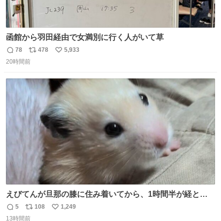
函館から羽田経由で女満別に行く人がいて草
78
478
5,933
返
リ
い
20時間前
信
ポ
い
数
ス
ね
ト
数
数
えびてんが旦那の膝に住み着いてから、1時間半が経とう
としている。 えびてんはもう永住の意を固めており、持ち
5
108
1,249
返
リ
い
込んだおやつを所定の場所に置くなどしている。
13時間前