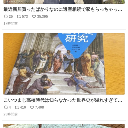
最近新居買ったばかりなのに遺産相続で家もらっちゃった
長男
25
573
35,395
返
リ
い
17時間前
信
ポ
い
数
ス
ね
ト
数
数
こいつまじ高校時代は知らなかった世界史が溢れすぎてて
𝑩𝑰𝑮 𝑳𝑶𝑽𝑬＿＿
4
410
7,408
返
リ
い
23時間前
信
ポ
い
数
ス
ね