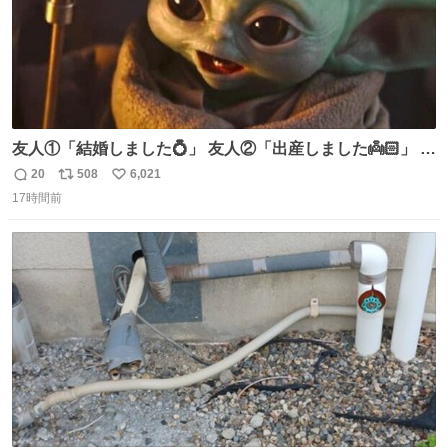
友人①「結婚しました💍」 友人②「出産しました👼🏻」 友
人③「マイホーム建てました🏡」 私「パトゥ」
20
508
6,021
返
リ
い
17時間前
信
ポ
い
数
ス
ね
ト
数
数