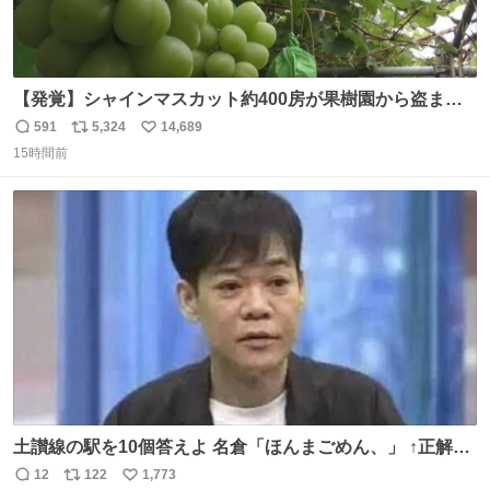
【発覚】シャインマスカット約400房が果樹園から盗まれ
る 栃木・佐野市 news.livedoor.com/article/detail… 被害
591
5,324
14,689
返
リ
い
に遭った果樹園には防犯カメラなどはなく、シャインマス
15時間前
信
ポ
い
カットが盗まれた木には刃物などで切られた跡が。市内で
数
ス
ね
今年に入って同様の被害は確認されておらず、警察はパト
ト
数
数
ロールを強化する。
土讃線の駅を10個答えよ 名倉「ほんまごめん、」 ↑正解
（御免駅）
12
122
1,773
返
リ
い