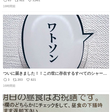
63
922
5,961
返
リ
い
ちいかわ 人魚の島のひみつ』を3回観て、原作も追ってい
18時間前
信
ポ
い
る筆者が、モモンガの名誉回復を試みようとする記事で
数
ス
ね
す。ちいかわ初心者向けです🖊
ト
数
数
ついに届きました！！この世に存在するすべてのシャーロ
ック・ホームズに「ワトソン」と喋ってもらうためのアク
3
203
821
返
リ
い
スタです！！！
16時間前
信
ポ
い
数
ス
ね
ト
数
数