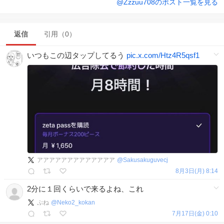
@
Zzzuu708
のポスト一覧を見る
返信
引用（0）
いつもこの辺タップしてるう
pic.x.com/Htz4R5qsf1
アアアアアアアアアアアアア
@
Sakusakuguvecj
8月3日(月) 8:14
2分に１回くらいで来るよね、これ
ぷね
@
Neko2_kokan
7月17日(金) 0:10