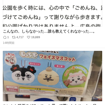
こんなの、しらなかった…誰も教えてくれなかった…。
1
4,717
19,889
返
リ
い
14時間前
信
ポ
い
数
ス
ね
ト
数
数