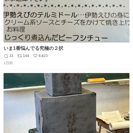
いま1番悩んでる究極の２択
33
144
8,823
返
リ
い
1日前
信
ポ
い
数
ス
ね
ト
数
数