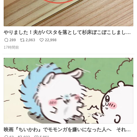
やりました！夫がパスタを落として杉床ぼこぼこしまし
た！よかったーーー！ファーストぼこぼこ自分じゃなく
289
2,063
22,998
返
リ
い
て！これで第二波いつでもいけます！！！✌️いやーほっと
17時間前
信
ポ
い
した！ 杉床を採用しようとしている方々へ忠告です。杉床
数
ス
ね
は乾燥パスタに負けます。豆腐くらいやわやわです。
ト
数
数
映画『ちいかわ』でモモンガを嫌いになった人へ それで
も愛される理由と可能性 kai-you.net/article/96186 『映画