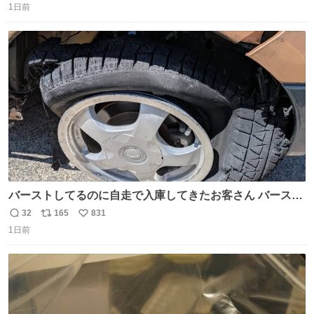
1日前
信
ポ
い
数
ス
ね
ト
数
数
バーストしてるのに自走で入庫してきたお客さん バースト
したならその場で動かないで助け呼んで下さい😰 保険にロ
32
165
831
返
リ
い
ードサービス付いてて金銭負担も無いんですから これで走
1日前
信
ポ
い
ると、壊さなくていい所まで壊しちゃいますから 実際、外
数
ス
ね
装ダメージ、ABSセンサ断線、ブレーキホースも傷入っち
ト
数
数
ゃってます…