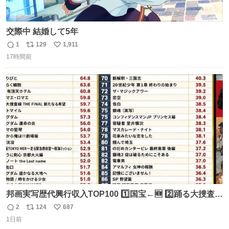
交際中 結婚して5年
1
129
1,911
返
リ
い
17時間前
信
ポ
い
数
ス
ね
ト
数
数
邦画実写歴代興行収入TOP100 1️⃣国宝←🆕 2️⃣踊る大捜査線
THE MOVIE2 3️⃣南極物語 4️⃣踊る大捜査線 THE MOVIE 5️⃣
2
124
687
返
リ
い
子猫物語 6️⃣劇場版コード・ブルー 7️⃣天と地と 8️⃣永遠の0
1日前
信
ポ
い