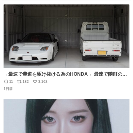
9️⃣ROOKIES-卒業- 🔟世界の中心で、愛をさけぶ … 44位 ほ
数
ス
ね
どなく、お別れです←🆕 … 60位 キングダム 魂の決戦←🆕
ト
数
数
→最速で農道を駆け抜ける為のHONDA ←最速で隣町の集
会所に行く為のHONDA
11
182
3,102
返
リ
い
1日前
信
ポ
い
数
ス
ね
ト
数
数