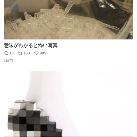
意味がわかると怖い写真
13
163
905
返
リ
い
1日前
信
ポ
い
数
ス
ね
ト
数
数