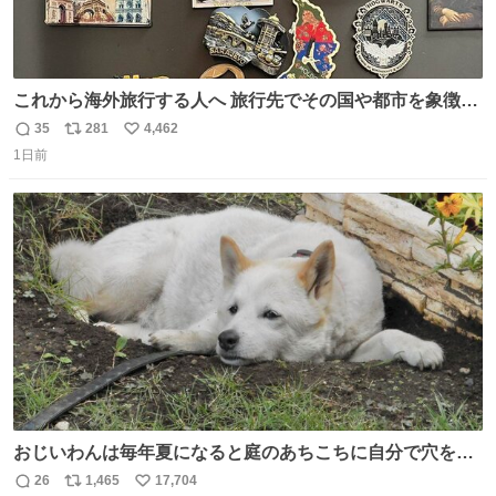
これから海外旅行する人へ 旅行先でその国や都市を象徴す
る マグネットを買って欲しい。 僕は交換留学してた1年間
35
281
4,462
返
リ
い
で20カ国回ったけど、旅行先で必ずマグネットを買い、今
1日前
信
ポ
い
は家の冷蔵庫に貼ってる。 交換留学が終わって1年経つけ
数
ス
ね
どそれぞれのマグネットを見る度に旅の思い出が鮮明によ
ト
数
数
みがえります。
おじいわんは毎年夏になると庭のあちこちに自分で穴を掘
って涼んでた。 たまにうさぎ氏がちゃっかり中に入る事も
26
1,465
17,704
返
リ
い