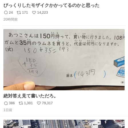
びっくりしたモザイクかかってるのかと思った
24
171
14,223
返
リ
い
20時間前
信
ポ
い
数
ス
ね
ト
数
数
絶対答え見て書いただろ。
386
1,301
79,317
返
リ
い
1日前
信
ポ
い
数
ス
ね
ト
数