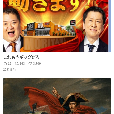
ト
数
数
これもうギャグだろ
19
263
3,709
返
リ
い
22時間前
信
ポ
い
数
ス
ね
ト
数
数