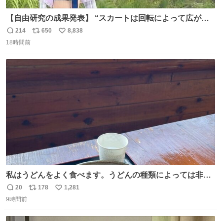
【自由研究の成果発表】 “スカートは回転によって広がる
が、岡澤恋によって270°までなら広がらずに回転が可能な
214
650
8,838
返
リ
い
ことが証明された！”
18時間前
信
ポ
い
数
ス
ね
ト
数
数
私はうどんをよく食べます。うどんの種類によっては非常
食にもなります。生うどんは消費期限が短く、冷凍うどん
20
178
1,281
返
リ
い
は長持ちする代わりに停電に弱いので、乾麺タイプのうど
9時間前
信
ポ
い
んなら水分が少なく長期保存するのにおすすめです。アル
数
ス
ね