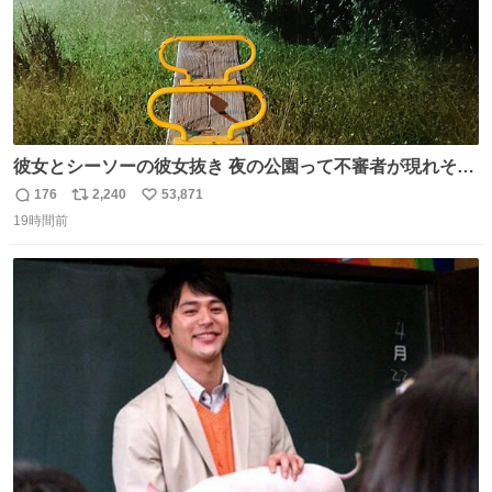
彼女とシーソーの彼女抜き 夜の公園って不審者が現れそう
で怖いんだよな
176
2,240
53,871
返
リ
い
19時間前
信
ポ
い
数
ス
ね
ト
数
数