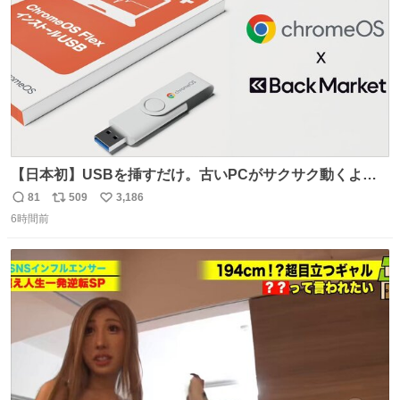
【日本初】USBを挿すだけ。古いPCがサクサク動くよう
になるサービス news.livedoor.com/article/detail… 欧米で
81
509
3,186
返
リ
い
話題の企業「Back Market」がGoogleとタッグを組み、
6時間前
信
ポ
い
PC復活プロジェクトを日本で開始。古いパソコンに軽量
数
ス
ね
OSをインストールし、再び快適に使えるようにする。
ト
数
数
USBが当たるキャンペーンも開催中。