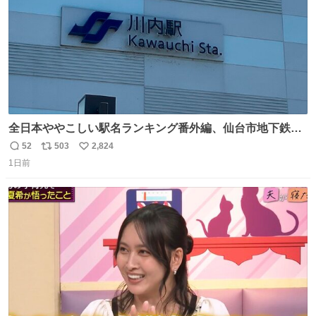
全日本ややこしい駅名ランキング番外編、仙台市地下鉄川
内駅
52
503
2,824
返
リ
い
1日前
信
ポ
い
数
ス
ね
ト
数
数