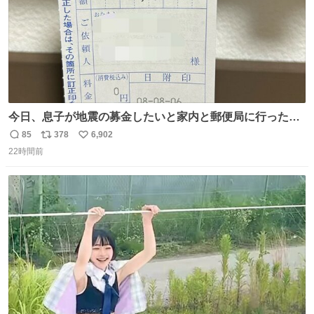
今日、息子が地震の募金したいと家内と郵便局に行ったみ
たいです。おもちゃとか買う選択肢もあったと思うけど、
85
378
6,902
返
リ
い
自分で貯めてた2万円を役に立てて欲しい、みんなも元気
22時間前
信
ポ
い
になって欲しいと。家内も一緒に募金したので、自分も何
数
ス
ね
かできたらなぁと思いました。
ト
数
数