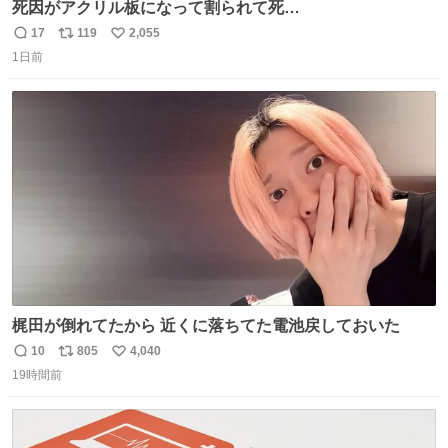
死因がアクリル板になって割られて死
亡……………！？！？
17
119
2,055
返
リ
い
1日前
信
ポ
い
数
ス
ね
ト
数
数
梶田が倒れてたから 近くに落ちてた電池戻しておいた
10
805
4,040
返
リ
い
19時間前
信
ポ
い
数
ス
ね
ト
数
数