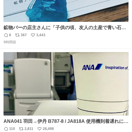
鉱物バーの店主さんに「子供の頃、友人の土産で青い石を
貰って、それがすごく気に入ってたのに、いつかの引越し
6
367
3,443
返
リ
い
で無くしてしまった」という話をしたら、 「お土産で買っ
9時間前
信
ポ
い
てきたくらいの価格感なら、ドイツの黒い森のフローライ
数
ス
ね
トかな…」と当たりつけてもらった。確かにこんな感じだ
ト
数
数
った気がする 凄い
ANA041 羽田→伊丹 B787-8 / JA818A 使用機到着遅れにつ
き 「安全に支障ない範囲で1分1秒でも遅延回復に努めてお
110
2,811
28,498
返
リ
い