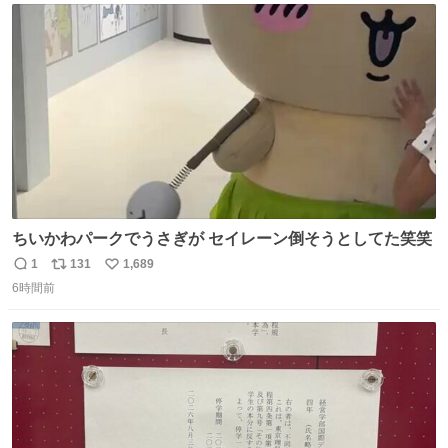
ト
数
数
ちいかわパークでうさぎが セイレーン倒そうとしてた笑笑
1
131
1,689
返
リ
い
6時間前
信
ポ
い
数
ス
ね
ト
数
数