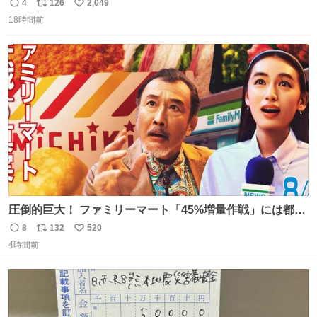
ようなショルダーバッグが欲しいな〜と思っていたのだけ
4
126
2,049
返
リ
い
ど snidelでめちゃくちゃピッタリなものを見つけたので買
18時間前
信
ポ
い
った！✨ スマホと小物とペットボトルが入るの最高すぎる
数
ス
ね
🥹 しかもスマホ入れ独立してるしファスナーない！地味に
ト
数
数
嬉しいやつ！！！
圧倒的巨大！ ファミリーマート「45%増量作戦」には都市
伝説が隠されている、のかもしれない。 web-
8
132
520
返
リ
い
mu.jp/news/79509/
4時間前
信
ポ
い
数
ス
ね
ト
数
数