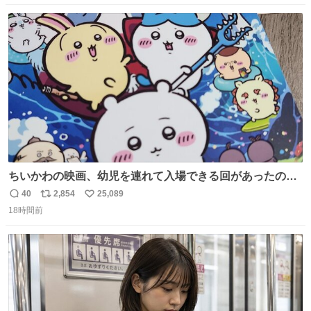
数
ス
ね
ト
数
数
ちいかわの映画、幼児を連れて入場できる回があったので
子どもを連れて観てきたんですけど、セイレーンの登場シ
40
2,854
25,089
返
リ
い
ーンで場内のベビーが一斉に泣き出してたのがとてもよい
18時間前
信
ポ
い
映画体験でした。
数
ス
ね
ト
数
数