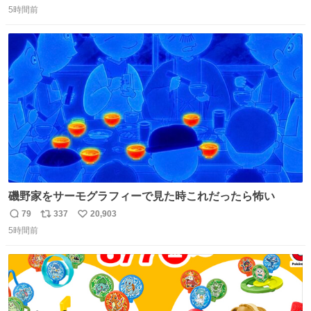
5時間前
信
ポ
い
数
ス
ね
ト
数
数
磯野家をサーモグラフィーで見た時これだったら怖い
79
337
20,903
返
リ
い
5時間前
信
ポ
い
数
ス
ね
ト
数
数