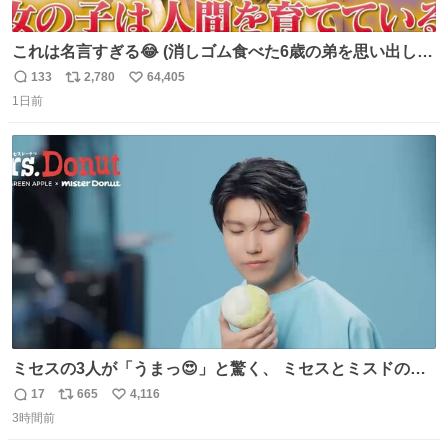
これは名言すぎる😂 (消しゴム食べた6歳の弟を思い出しな
がら)
133
2,780
64,405
返
リ
い
1日前
信
ポ
い
数
ス
ね
ト
数
数
ミセスの3人が「うまっ😍」と驚く、 ミセスとミスドのコ
ラボドーナツ🍏🍩 その味わいとは....！？ 『Mrs.
17
665
4,116
返
リ
い
Donut（ミセスドーナツ）』 8月7日（金）店頭販売開始🎉
3時間前
信
ポ
い
数
ス
ね