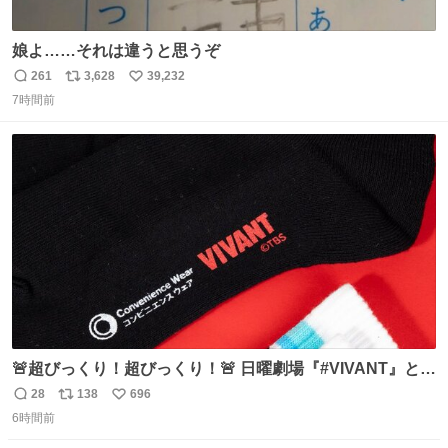
娘よ……それは違うと思うぞ
261
3,628
39,232
返
リ
い
7時間前
信
ポ
い
数
ス
ね
ト
数
数
🚨超びっくり！超びっくり！🚨 日曜劇場『#VIVANT』と
ファミマの #コンビニエンスウェア がコラボ！ 🧦ラインソ
28
138
696
返
リ
い
ックス 🟦今治タオルハンカチ 「いいね」「保存」してファ
6時間前
信
ポ
い
ミマへGO👀
数
ス
ね