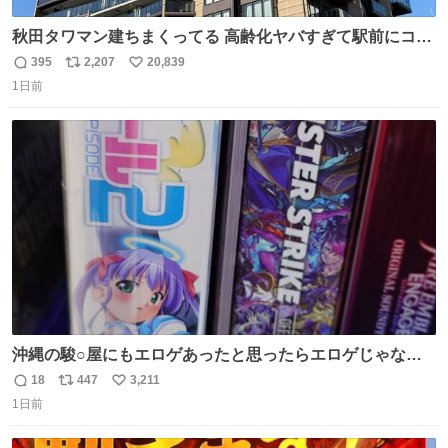
秋田タワマン建ちまくってる 高齢化ヤバすぎて駅前にコン
パクトシティつくって高齢者を住ませる考えらしい 病院も
395
2,207
20,839
返
リ
い
全部駅前にある
1日前
信
ポ
い
数
ス
ね
ト
数
数
沖縄の駿○屋にもエロゲあったと思ったらエロゲじゃなか
った
18
447
3,211
返
リ
い
1日前
信
ポ
い
数
ス
ね