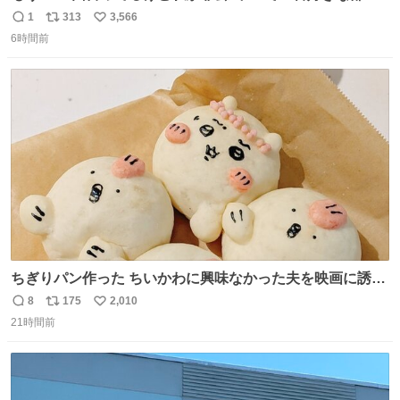
分、これ
1
313
3,566
返
リ
い
6時間前
信
ポ
い
数
ス
ね
ト
数
数
ちぎりパン作った ちいかわに興味なかった夫を映画に誘い
出すことに成功したからさァ、永遠のいのち食べさせてか
8
175
2,010
返
リ
い
ら観に行くねッ🎫
21時間前
信
ポ
い
数
ス
ね
ト
数
数