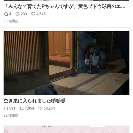
「みんなで育てたPちゃんですが、黄色ブドウ球菌のエン
テロトキシン（耐熱性毒素）が検出されたので、議論する
4
233
4,645
返
リ
い
までもなく処分が決まりました」
23時間前
信
ポ
い
数
ス
ね
ト
数
数
空き巣に入られました🤣🤣🤣
591
7,054
68,254
返
リ
い
21時間前
信
ポ
い
数
ス
ね
ト
数