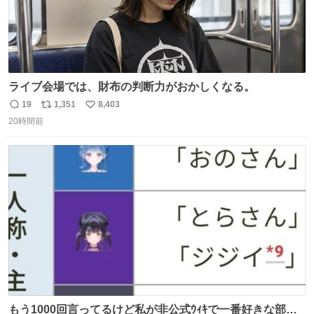
ライブ会場では、財布の判断力がおかしくなる。
19
1,351
8,403
返
リ
い
20時間前
信
ポ
い
数
ス
ね
ト
数
数
もう1000回言ってるけど私が非公式ｳｨｷで一番好きな部