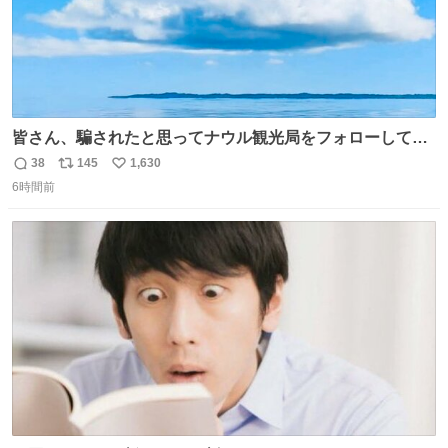
皆さん、騙されたと思ってナウル観光局をフォローしてみ
てください。たまに海とか島とかわけわからん画像が流れ
38
145
1,630
返
リ
い
てくるだけで、特に何も起こりません。
6時間前
信
ポ
い
数
ス
ね
ト
数
数