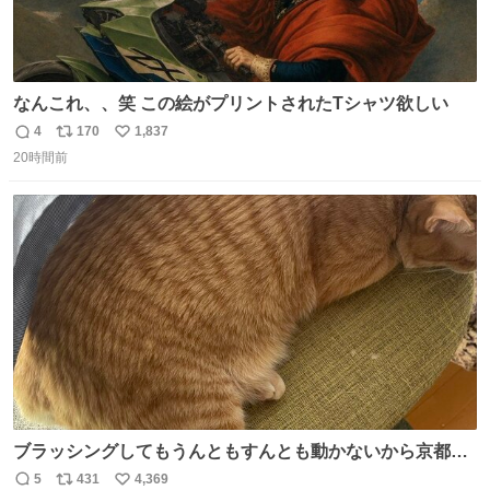
なんこれ、、笑 この絵がプリントされたTシャツ欲しい
4
170
1,837
返
リ
い
20時間前
信
ポ
い
数
ス
ね
ト
数
数
ブラッシングしてもうんともすんとも動かないから京都の
寺にある庭みたいになってる
5
431
4,369
返
リ
い