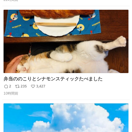
信
ポ
い
する、工業ロボットの製作者なんですが、 父が電動ベット
数
ス
ね
の配線をハンダで修理している横で、
ト
数
数
弁当ののこりとシナモンスティックたべました
2
235
3,427
返
リ
い
10時間前
信
ポ
い
数
ス
ね
ト
数
数