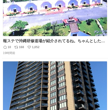
報ステで沖縄研修道場が紹介されてるね。ちゃんとした名
前出してないけど。#報道ステーション
10
168
1,052
返
リ
い
19時間前
信
ポ
い
数
ス
ね
ト
数
数