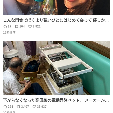
こんな田舎でぼくより強いひとにはじめて会って 嬉しかっ
たよ
27
104
7,921
返
リ
い
19時間前
信
ポ
い
数
ス
ね
ト
数
数
下がらなくなった高田製の電動昇降ベット。 メーカーから
は、完全に見放されたんですが、 見事に85歳の父が治しま
264
3,407
35,937
返
リ
い
した。 うちの父は、トヨタカローラのボディをオート生産
22時間前