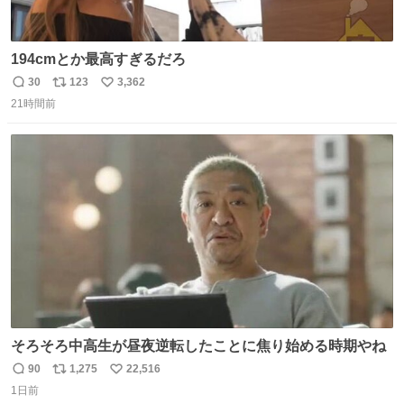
194cmとか最高すぎるだろ
30
123
3,362
返
リ
い
21時間前
信
ポ
い
数
ス
ね
ト
数
数
そろそろ中高生が昼夜逆転したことに焦り始める時期やね
90
1,275
22,516
返
リ
い
1日前
信
ポ
い