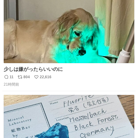
ファ化米や缶詰など、色々な非常食がありますが、うどん
ト
数
数
もいかがでしょうか？
少しは嫌がったらいいのに
11
804
22,616
返
リ
い
21時間前
信
ポ
い
数
ス
ね
ト
数
数