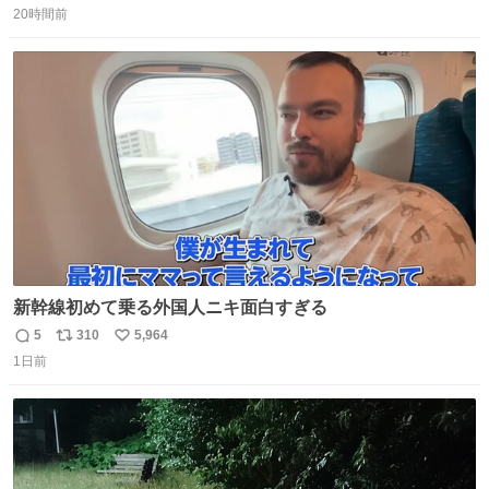
ります」と機長の気合い十分！ が、フライトは順調に進み
20時間前
信
ポ
い
すぎ… 「飛ばしすぎたせいか現在奈良県上空での待機を命
数
ス
ね
じられております」 でコンソメスープ吹き出しそうになり
ト
数
数
ましたw
新幹線初めて乗る外国人ニキ面白すぎる
5
310
5,964
返
リ
い
1日前
信
ポ
い
数
ス
ね
ト
数
数