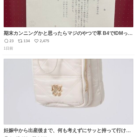
期末カンニングかと思ったらマジのやつで草 B4でIDMって
ことはおそらく就職だし、内定取り消し？ それと夏休み期
23
134
2,475
返
リ
い
間の停学って無意味じゃね？
1日前
信
ポ
い
数
ス
ね
ト
数
数
妊娠中から出産後まで、何も考えずにサッと持って行ける