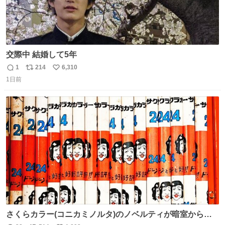
交際中 結婚して5年
1
214
6,310
返
リ
い
1日前
信
ポ
い
数
ス
ね
ト
数
数
さくらカラー(コニカミノルタ)のノベルティが暗室から山