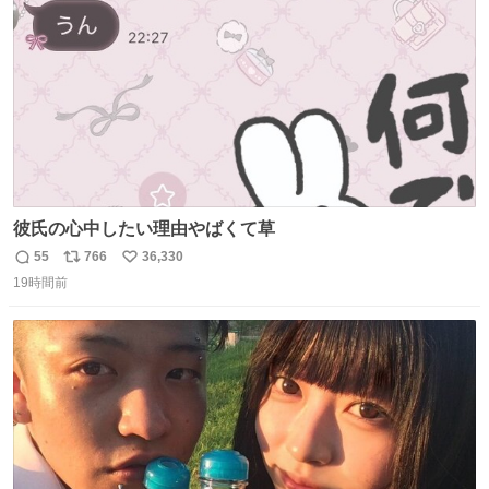
数
彼氏の心中したい理由やばくて草
55
766
36,330
返
リ
い
19時間前
信
ポ
い
数
ス
ね
ト
数
数