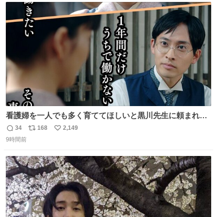
ト
数
数
看護婦を一人でも多く育ててほしいと黒川先生に頼まれ、
１年間だけ黒川病院で働くことにしたりん。 直美はその１
34
168
2,149
返
リ
い
年間で恵風看護婦会を立て直すと話しました。 👇このシー
9時間前
信
ポ
い
ンをぜひ本編で web.nhk/tv/an/kazekaor… #朝ドラ #風薫
数
ス
ね
る 見上愛 上坂樹里 平埜生成
ト
数
数