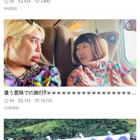
のように出てきた。 1970年代のものかなあ。 欽ちゃん鉛
32
514
1,892
返
リ
い
筆。どうすんの、これ。
8時間前
信
ポ
い
数
ス
ね
ト
数
数
違う意味での旅行⁉️ｗｗｗｗｗｗｗｗｗｗｗｗｗｗｗｗｗｗ
ｗ
59
333
15,721
返
リ
い
20時間前
信
ポ
い
数
ス
ね
ト
数
数