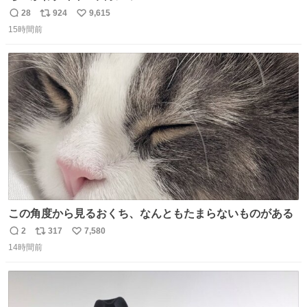
28
924
9,615
返
リ
い
15時間前
信
ポ
い
数
ス
ね
ト
数
数
この角度から見るおくち、なんともたまらないものがある
2
317
7,580
返
リ
い
14時間前
信
ポ
い
数
ス
ね
ト
数
数