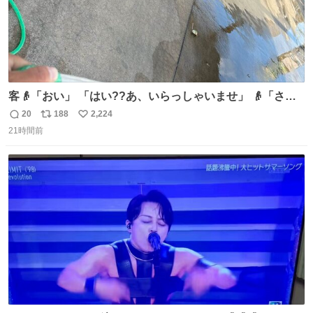
客👴「おい」 「はい??あ、いらっしゃいませ」 👴「さっ
きからずっと水出しっぱなしでもったいないだろ」 「静電
20
188
2,224
返
リ
い
気を逃がし、熱くなった地面の温度を下げ、引火事故の防
21時間前
信
ポ
い
止の為必要な作業です」 👴「水不足の昨今にもったいない
数
ス
ね
ことをするな!!」 それでは歌います、聞いてください 「井
ト
数
数
戸水」