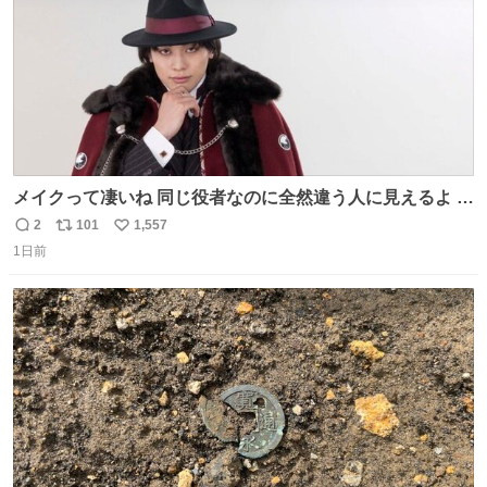
メイクって凄いね 同じ役者なのに全然違う人に見えるよ #
仮面ライダーマイス #ブルーロック
2
101
1,557
返
リ
い
1日前
信
ポ
い
数
ス
ね
ト
数
数