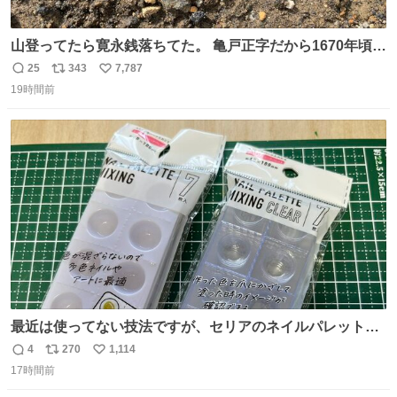
山登ってたら寛永銭落ちてた。 亀戸正字だから1670年頃に
鋳造されたもの。
25
343
7,787
返
リ
い
19時間前
信
ポ
い
数
ス
ね
ト
数
数
最近は使ってない技法ですが、セリアのネイルパレットの
四隅をハサミで切り落とし、やすりがけすればミニチュア
4
270
1,114
返
リ
い
食器ができます。 底にストローをカットしたものを接着し
17時間前
信
ポ
い
塗装すれば茶碗になります。素材が塩化ビニルなので接着
数
ス
ね