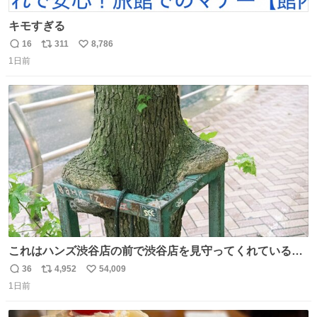
キモすぎる
16
311
8,786
返
リ
い
1日前
信
ポ
い
数
ス
ね
ト
数
数
これはハンズ渋谷店の前で渋谷店を見守ってくれている
「くつろ木」。
36
4,952
54,009
返
リ
い
1日前
信
ポ
い
数
ス
ね