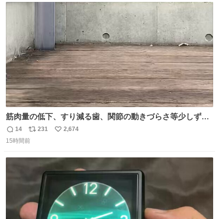
剤や塗料は対応したものを使うと良いです。 透明はそのま
ト
数
数
までも使えます。
筋肉量の低下、すり減る歯、関節の動きづらさ等少しずつ
現れる変化。 ごはんを細かくすることで #風花 の歯に代わ
14
231
2,674
返
リ
い
るよ。サプリを食べてもらうことで筋肉や関節をサポート
15時間前
信
ポ
い
しようね 風花が無理なく続けられる範囲で、高齢のステー
数
ス
ね
ジまで頑張ってきたその身体も風花の意思も大切にしてい
ト
数
数
くよ #徳山動物園