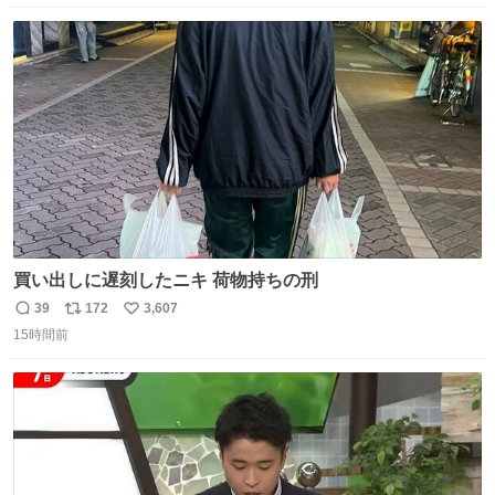
数
ス
ね
ト
数
数
買い出しに遅刻したニキ 荷物持ちの刑
39
172
3,607
返
リ
い
15時間前
信
ポ
い
数
ス
ね
ト
数
数