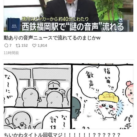
動ありの音声ニュースで流れてるのまじかw
7
152
1,914
返
リ
い
11時間前
信
ポ
い
数
ス
ね
ト
数
数
ちいかわタイトル回収マジ！！！！！！？？？？？？