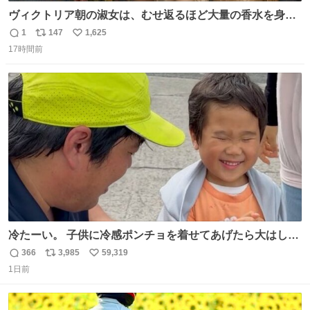
ヴィクトリア朝の淑女は、むせ返るほど大量の香水を身に
つけるものではないとされていた。それでも香水は、髪や
1
147
1,625
返
リ
い
肌の手入れと同じくらい、ヴィクトリア朝の女性達の美容
17時間前
信
ポ
い
習慣に欠かせないものだった。 当時の香水は、現在私たち
数
ス
ね
が知る香水よりも単純な組成で、その大部分は薔薇、菫、
ト
数
数
ベルガモット、
冷たーい。 子供に冷感ポンチョを着せてあげたら大はしゃ
ぎで喜んでくれました。 こんな素敵な代物を提供してくれ
366
3,985
59,319
返
リ
い
た山口県の恩師に感謝。
1日前
信
ポ
い
数
ス
ね
ト
数