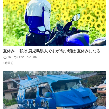
数
夏休み… 私は 鹿児島県人ですが 幼い頃は 夏休みになると
母の郷… 山梨へ遊びに行くのが楽しみでした 母の実家へ 1
26
122
686
返
リ
い
ヶ月近く泊まって … … 今の私は 医療従事者 お盆休み？ﾅﾆ
8時間前
信
ポ
い
ｿﾚｵｲｼｲﾉ?(笑 … … 子どもの頃 山梨で見た ひまわり畑の風
数
ス
ね
景 淡い記憶 そんな思い出の風景… ありますか？
ト
数
数