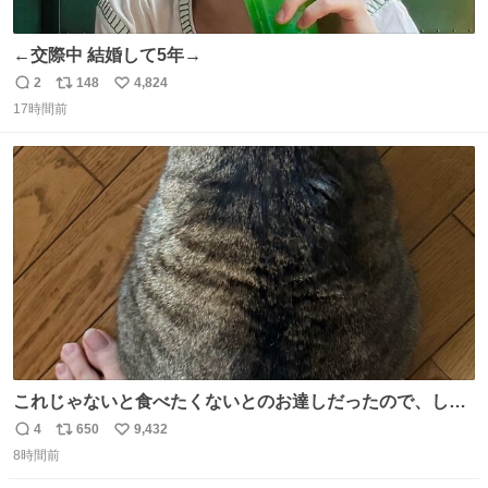
←交際中 結婚して5年→
2
148
4,824
返
リ
い
17時間前
信
ポ
い
数
ス
ね
ト
数
数
これじゃないと食べたくないとのお達しだったので、しっ
ぽ置き場係になっている
4
650
9,432
返
リ
い
8時間前
信
ポ
い
数
ス
ね