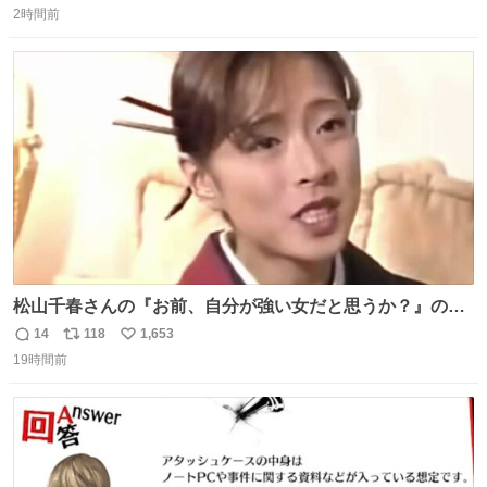
「私、及川光博はこの度、交際しておりました方と入籍い
2時間前
信
ポ
い
たしました。また、新しい命を授かっております」「今後
数
ス
ね
も変わらず俳優として、ミッチーとして、努力し精進して
ト
数
数
参ります」とつづった。
松山千春さんの『お前、自分が強い女だと思うか？』の一
言で… 中森明菜さんが思わず本音をこぼす瞬間😭
14
118
1,653
返
リ
い
19時間前
信
ポ
い
数
ス
ね
ト
数
数