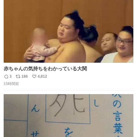
ト
数
数
赤ちゃんの気持ちをわかっている大関
3
186
4,812
返
リ
い
15時間前
信
ポ
い
数
ス
ね
ト
数
数