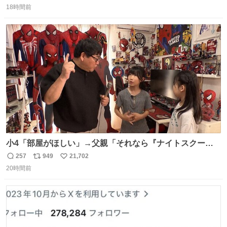
ターの説明を作ってくれたのですが、くりまんじゅうとい
18時間前
信
ポ
い
うやつに説明に「あんたみたいなやつ」と書かれていまし
数
ス
ね
た。 一気に楽しみになりました。
ト
数
数
小4「部屋がほしい」→父親「それなら『ナイトスクー
プ』に言え！無理やろけどな…」
257
949
21,702
返
リ
い
oricon.co.jp/news/2472553/f… ⠀ 「父の部屋を奪いたい」
20時間前
信
ポ
い
小学4年生と妹が登場。自宅の2階には部屋が4つあるの
数
ス
ね
に、父が2部屋使い、姉妹は1部屋。文句を言うと「ナイト
ト
数
数
スクープに改造してもらえ！無理やろけどな」と