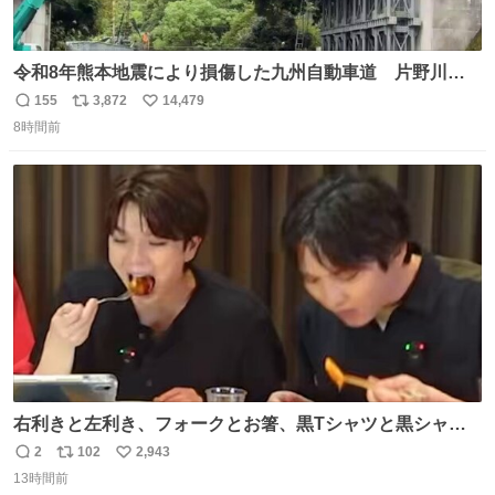
令和8年熊本地震により損傷した九州自動車道 片野川橋
（下り線）の復旧作業を行っています。 タイムラプス動画
155
3,872
14,479
返
リ
い
で、段差が生じた橋桁をジャッキアップしている様子をご
8時間前
信
ポ
い
紹介します。 引き続き、早期復旧に向けて着実に工事を進
数
ス
ね
めてまいります。 #NEXCO西日本 #熊本地震
ト
数
数
右利きと左利き、フォークとお箸、黒Tシャツと黒シャ
ツ、ありがとう、いい塩レです
2
102
2,943
返
リ
い
13時間前
信
ポ
い