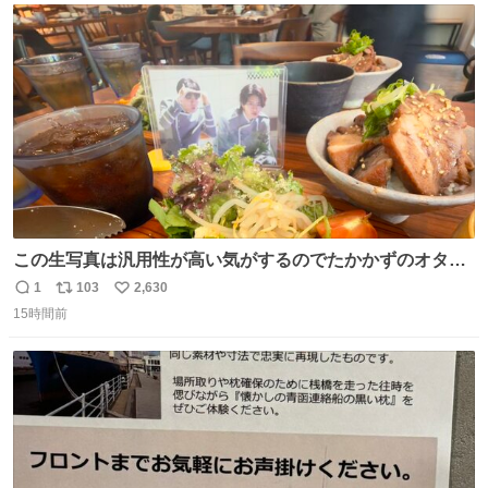
ト
数
数
この生写真は汎用性が高い気がするのでたかかずのオタク
は絶対買った方が良いw
1
103
2,630
返
リ
い
15時間前
信
ポ
い
数
ス
ね
ト
数
数