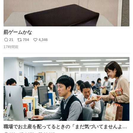
罰ゲームかな
21
704
4,346
返
リ
い
17時間前
信
ポ
い
数
ス
ね
ト
数
数
職場でお土産を配ってるときの「まだ気づいてませんよ」