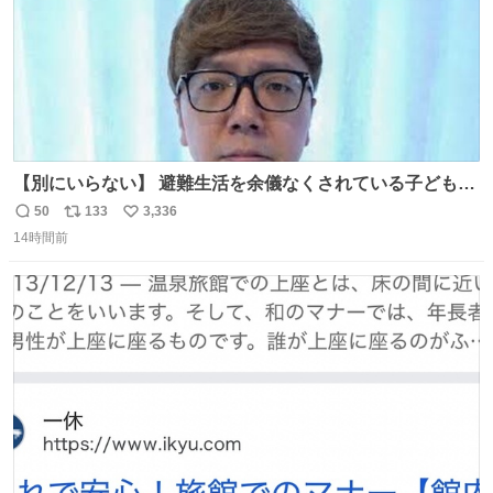
【別にいらない】 避難生活を余儀なくされている子どもた
ちのためにヒカキンボックス1000個を寄付させていただき
50
133
3,336
返
リ
い
ました
14時間前
信
ポ
い
数
ス
ね
ト
数
数