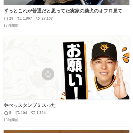
ずっとこれが普通だと思ってた実家の柴犬のオフロ見て
28
1,867
27,107
返
リ
い
17時間前
信
ポ
い
数
ス
ね
ト
数
数
やべっスタンプミスった
5
104
1,794
返
リ
い
13時間前
信
ポ
い
数
ス
ね