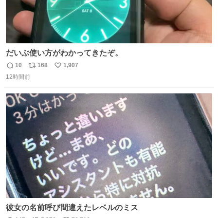
だいぶ使い方がわかってきたぞ。
10
168
1,907
返
リ
い
12時間前
信
ポ
い
数
ス
ね
ト
数
数
彼女の名前呼び間違えたレベルのミス