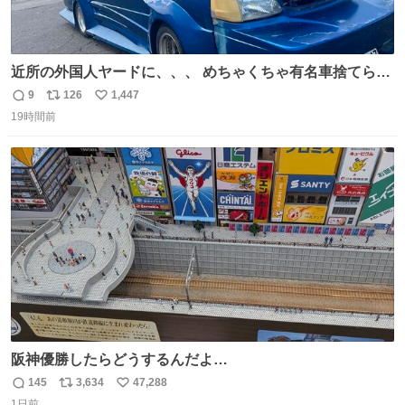
近所の外国人ヤードに、、、 めちゃくちゃ有名車捨てられ
てました😭 外装ぼろぼろだし、、 中も何にも残ってない
9
126
1,447
返
リ
い
し、、 可哀想に😢😢 今まで数十年お疲れ様でした、、 #バ
19時間前
信
ポ
い
ニング #当時 #廃車 #勿体無い
数
ス
ね
ト
数
数
阪神優勝したらどうするんだよ…
145
3,634
47,288
返
リ
い
1日前