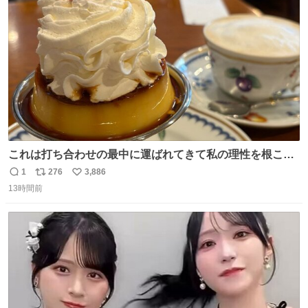
ト
数
数
これは打ち合わせの最中に運ばれてきて私の理性を根こそ
ぎ奪い去ったプリンの写真です。
1
276
3,886
返
リ
い
13時間前
信
ポ
い
数
ス
ね
ト
数
数