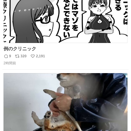
例のクリニック
9
320
2,191
返
リ
い
2時間前
信
ポ
い
数
ス
ね
ト
数
数