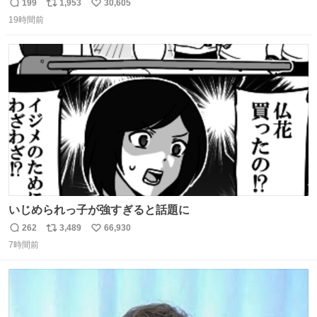
的な演技が毎回シンドい。
199
1,953
30,605
返
リ
い
19時間前
信
ポ
い
数
ス
ね
ト
数
数
いじめられっ子が強すぎると話題に
262
3,489
66,930
返
リ
い
7時間前
信
ポ
い
数
ス
ね
ト
数
数