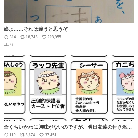
娘よ……それは違うと思うぞ
814
18,743
203,955
返
リ
い
1日前
信
ポ
い
数
ス
ね
ト
数
数
全くちいかわに興味がないのですが、明日友達の付き添い
で見に行きます。 事前に予習できるよう、友達がキャラク
119
3,674
37,451
返
リ
い