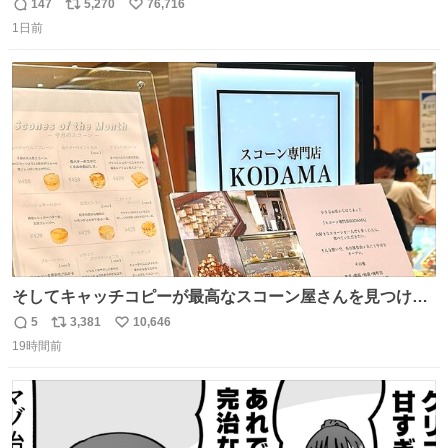
147
5,270
76,716
返
リ
い
1日前
信
ポ
い
数
ス
ね
ト
数
数
そしてキャッチコピーが最高なスコーン屋さんを見つけて
しまったので思わず買い込んでしまった。スコーンなんて
5
3,381
10,646
返
リ
い
パッサパサなほどええですからね。
19時間前
信
ポ
い
数
ス
ね
ト
数
数