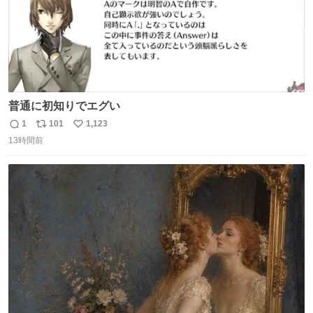
普通に初知りでエグい
1
101
1,123
返
リ
い
13時間前
信
ポ
い
数
ス
ね
ト
数
数