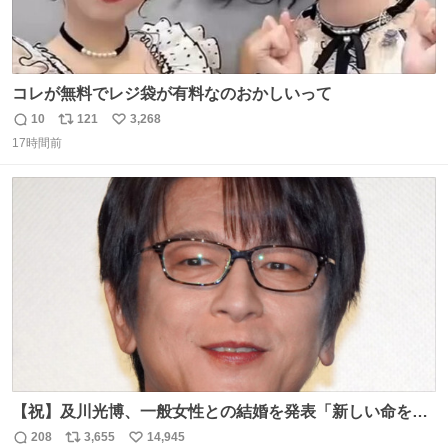
コレが無料でレジ袋が有料なのおかしいって
10
121
3,268
返
リ
い
17時間前
信
ポ
い
数
ス
ね
ト
数
数
【祝】及川光博、一般女性との結婚を発表「新しい命を授
かっております」 news.livedoor.com/lite/article_d…
208
3,655
14,945
返
リ
い