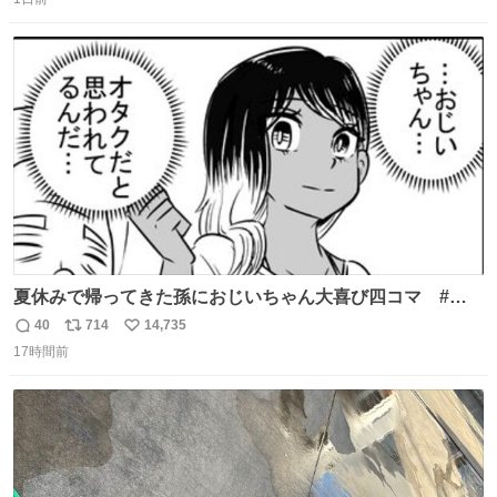
信
ポ
い
数
ス
ね
ト
数
数
夏休みで帰ってきた孫におじいちゃん大喜び四コマ #四
コマ漫画 #Web漫画 #漫画が読めるハッシュタグ
40
714
14,735
返
リ
い
17時間前
信
ポ
い
数
ス
ね
ト
数
数