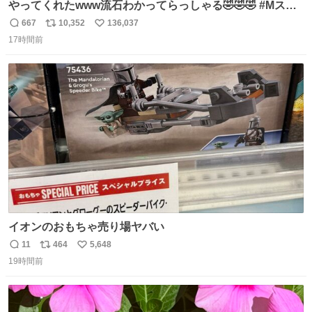
やってくれたwww流石わかってらっしゃる🤣🤣🤣 #Mステ
#西川貴教
667
10,352
136,037
返
リ
い
17時間前
信
ポ
い
数
ス
ね
ト
数
数
イオンのおもちゃ売り場ヤバい
11
464
5,648
返
リ
い
19時間前
信
ポ
い
数
ス
ね
ト
数
数