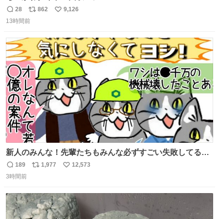
28
862
9,126
返
リ
い
13時間前
信
ポ
い
数
ス
ね
ト
数
数
新人のみんな！先輩たちもみんな必ずすごい失敗してるか
ら、ちいさいことは気にしなくてヨシ！ #現場猫
189
1,977
12,573
返
リ
い
3時間前
信
ポ
い
数
ス
ね
ト
数
数