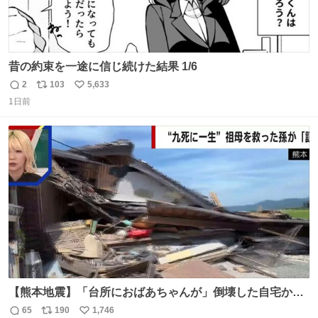
昔の約束を一途に信じ続けた結果 1/6
2
103
5,633
返
リ
い
1日前
信
ポ
い
数
ス
ね
ト
数
数
【熊本地震】「台所におばあちゃんが」倒壊した自宅から
孫が救出 地震発生時、台所で夕食の準備をしていた祖母の
65
190
1,746
返
リ
い