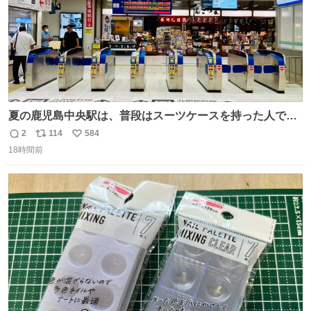
夏の鹿児島中央駅は、普段はスーツケースを持った人で溢
れています。 しかし、今日の夕方では、1〜2人しか見ませ
2
114
584
返
リ
い
んでした。 近くの『みやげ横丁』も、お客さんが少なかっ
18時間前
信
ポ
い
たです。 九州新幹線は新水俣駅駅まで復旧しましたが、や
数
ス
ね
はり全線が通れないとキツイですね。 こういう時は、地元
ト
数
数
民が支えましょ。