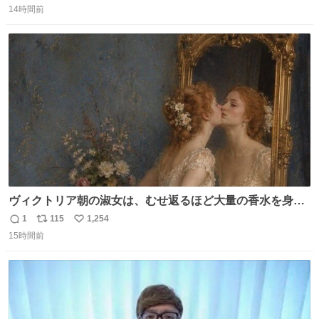
「助けて」という声。祖母を背負い、助け出した孫が「命
14時間前
信
ポ
い
があったのは奇跡」と当時の状況を語った。
数
ス
ね
ト
数
数
ヴィクトリア朝の淑女は、むせ返るほど大量の香水を身に
つけるものではないとされていた。それでも香水は、髪や
1
115
1,254
返
リ
い
肌の手入れと同じくらい、ヴィクトリア朝の女性達の美容
15時間前
信
ポ
い
習慣に欠かせないものだった。 当時の香水は、現在私たち
数
ス
ね
が知る香水よりも単純な組成で、その大部分は薔薇、菫、
ト
数
数
ベルガモット、