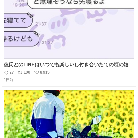
数
彼氏とのLINEはいつでも楽しいし付き合いたての頃の嬉し
かったLINEは無限にあるけど(同棲前は1日で各50通くらい
27
100
8,915
返
リ
い
送りあってたし)最近嬉しかったのはこれ
1日前
信
ポ
い
数
ス
ね
ト
数
数