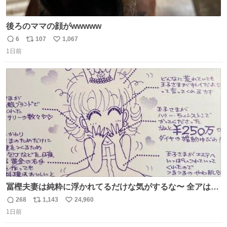
後ろのママの顔がwwwww
6
107
1,067
返
リ
い
1日前
信
ポ
い
数
ス
ね
ト
数
数
冨樫夫妻は純粋に浮かれてるだけな気がするな〜 全アはこ
こに自分の市場価値的なものを上乗せするので、 すっぴん
268
1,143
24,960
返
リ
い
＆寝起きのボサボサ頭でも「今日も可愛いね」が止まらな
1日前
信
ポ
い
い。放っておくと永遠に髪撫でてきて作業進まない()
数
ス
ね