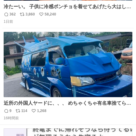
冷たーい。 子供に冷感ポンチョを着せてあげたら大はしゃ
ぎで喜んでくれました。 こんな素敵な代物を提供してくれ
362
3,860
58,240
返
リ
い
た山口県の恩師に感謝。
1日前
信
ポ
い
数
ス
ね
ト
数
数
近所の外国人ヤードに、、、 めちゃくちゃ有名車捨てられ
てました😭 外装ぼろぼろだし、、 中も何にも残ってない
9
114
1,268
返
リ
い
し、、 可哀想に😢😢 今まで数十年お疲れ様でした、、 #バ
16時間前
信
ポ
い
ニング #当時 #廃車 #勿体無い
数
ス
ね
ト
数