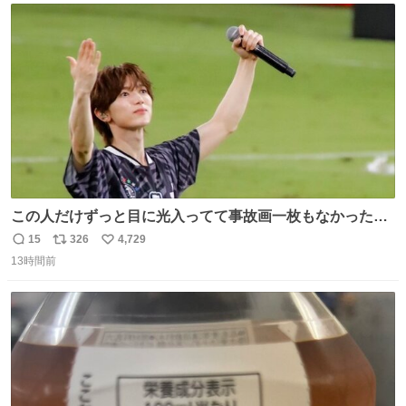
ト
数
数
この人だけずっと目に光入ってて事故画一枚もなかったす
ごい #TravisJapan #Jリーグ
15
326
4,729
返
リ
い
13時間前
信
ポ
い
数
ス
ね
ト
数
数