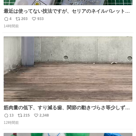
最近は使ってない技法ですが、セリアのネイルパレットの
四隅をハサミで切り落とし、やすりがけすればミニチュア
4
203
933
返
リ
い
食器ができます。 底にストローをカットしたものを接着し
14時間前
信
ポ
い
塗装すれば茶碗になります。素材が塩化ビニルなので接着
数
ス
ね
剤や塗料は対応したものを使うと良いです。 透明はそのま
ト
数
数
までも使えます。
筋肉量の低下、すり減る歯、関節の動きづらさ等少しずつ
現れる変化。 ごはんを細かくすることで #風花 の歯に代わ
13
215
2,348
返
リ
い
るよ。サプリを食べてもらうことで筋肉や関節をサポート
12時間前
信
ポ
い
しようね 風花が無理なく続けられる範囲で、高齢のステー
数
ス
ね