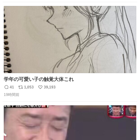
数
ス
ね
ト
数
数
学年の可愛い子の触覚大体これ
41
1,053
39,193
返
リ
い
19時間前
信
ポ
い
数
ス
ね
ト
数
数