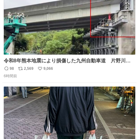
令和8年熊本地震により損傷した九州自動車道 片野川橋
（下り線）の復旧作業を行っています。 タイムラプス動画
98
2,569
9,066
返
リ
い
で、段差が生じた橋桁をジャッキアップしている様子をご
6時間前
信
ポ
い
紹介します。 引き続き、早期復旧に向けて着実に工事を進
数
ス
ね
めてまいります。 #NEXCO西日本 #熊本地震
ト
数
数