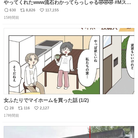
やってくれたwww流石わかってらっしゃる🤣🤣🤣 #Mステ
#西川貴教
630
8,826
117,155
返
リ
い
15時間前
信
ポ
い
数
ス
ね
ト
数
数
女ふたりでマイホームを買った話 (1/2)
28
116
2,127
返
リ
い
17時間前
信
ポ
い
数
ス
ね
ト
数
数