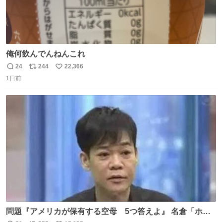
俺何飲んでんねんこれ
24
244
22,366
返
リ
い
1日前
信
ポ
い
数
ス
ね
ト
数
数
問題『アメリカが保有する空母 5つ答えよ』 名倉「ホン