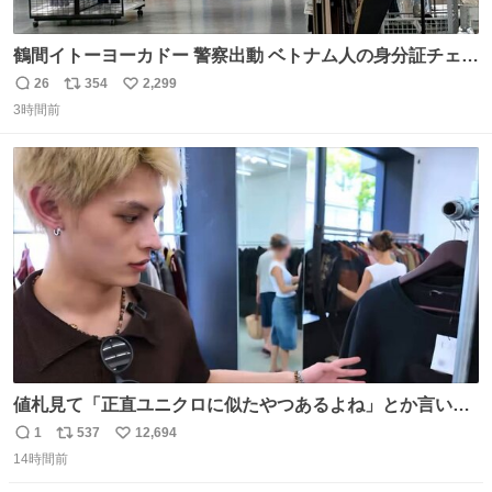
鶴間イトーヨーカドー 警察出動 ベトナム人の身分証チェッ
クを開店前に実施、店内まで見張りにきてます。不法滞在
26
354
2,299
返
リ
い
者は覚悟してお越しください。
3時間前
信
ポ
い
数
ス
ね
ト
数
数
値札見て「正直ユニクロに似たやつあるよね」とか言い出
すの好きすぎるWWWWWWWWWWWWW こちら側と同じ
1
537
12,694
返
リ
い
感覚助かる🙂‍↕️🙂‍↕️🙂‍↕️
14時間前
信
ポ
い
数
ス
ね