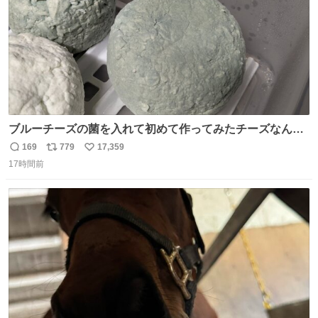
ブルーチーズの菌を入れて初めて作ってみたチーズなんだ
けど 本能でちょっとヤバいと思っちゃう見た目だな
169
779
17,359
返
リ
い
17時間前
信
ポ
い
数
ス
ね
ト
数
数