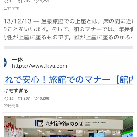
鋳造されたもの。
13
205
4,251
返
リ
い
17時間前
信
ポ
い
数
ス
ね
ト
数
数
キモすぎる
10
207
6,288
返
リ
い
22時間前
信
ポ
い
数
ス
ね
ト
数
数