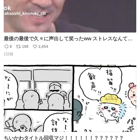
最後の最後で久々に声出して笑ったww ストレスなんて笑
って吹き飛ばせ！！ #水曜日のダウンタウン #大友康平
8
108
2,454
返
リ
い
1日前
信
ポ
い
数
ス
ね
ト
数
数
ちいかわタイトル回収マジ！！！！！！？？？？？？