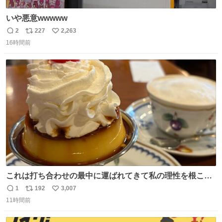
いや悪意wwwww
2
227
2,263
返
リ
い
16時間前
信
ポ
い
数
ス
ね
ト
数
数
これは打ち合わせの最中に運ばれてきて私の理性を根こそ
ぎ奪い去ったプリンの写真です。
1
192
3,007
返
リ
い
11時間前
信
ポ
い
数
ス
ね