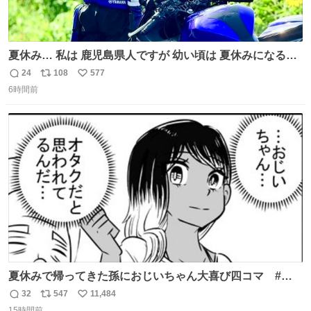
夏休み… 私は 鹿児島県人ですが 幼い頃は 夏休みになると
母の郷… 山梨へ遊びに行くのが楽しみでした 母の実家へ 1
24
108
577
返
リ
い
ヶ月近く泊まって … … 今の私は 医療従事者 お盆休み？ﾅﾆ
6時間前
信
ポ
い
ｿﾚｵｲｼｲﾉ?(笑 … … 子どもの頃 山梨で見た ひまわり畑の風
数
ス
ね
景 淡い記憶 そんな思い出の風景… ありますか？
ト
数
数
夏休みで帰ってきた孫におじいちゃん大喜び四コマ #四
コマ漫画 #Web漫画 #漫画が読めるハッシュタグ
32
547
11,484
返
リ
い
15時間前