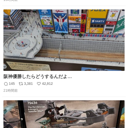
信
ポ
い
数
ス
ね
ト
数
数
阪神優勝したらどうするんだよ…
145
3,381
42,912
返
リ
い
21時間前
信
ポ
い
数
ス
ね
ト
数
数