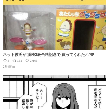
ト
数
数
ネット彼氏が 漢検3級合格記念で 買ってくれた.ᐟ.ᐟ🩵
4
131
2,643
返
リ
い
17時間前
信
ポ
い
数
ス
ね
ト
数
数