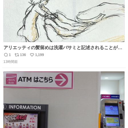
アリエッティの髪留めは洗濯バサミと記述されることが多
いですが、もっと小さいプラスチックのクリップです。 バ
1
136
1,199
返
リ
い
ネは使いやすいように強度を調整してあるはず。
13時間前
信
ポ
い
数
ス
ね
ト
数
数