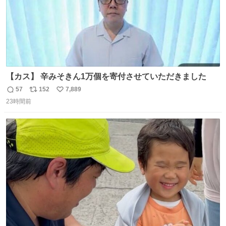
【カス】 辛みそきん1万個を寄付させていただきました
57
152
7,889
返
リ
い
23時間前
信
ポ
い
数
ス
ね
ト
数
数