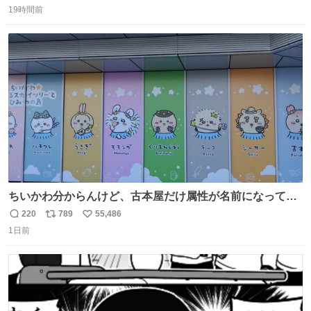
数字は早い方の駅からの所要時間。駅名色分けは運賃が安
19時間前
信
ポ
い
い方で色分け。赤白抜き＝品川 青白抜き＝東京。黒字は
数
ス
ね
運賃が同じ。→
ト
数
数
ちいかわ分からんけど、古本屋だけ属性が名前になってる
のはどういうこと？
220
789
55,486
返
リ
い
1日前
信
ポ
い
数
ス
ね
ト
数
数