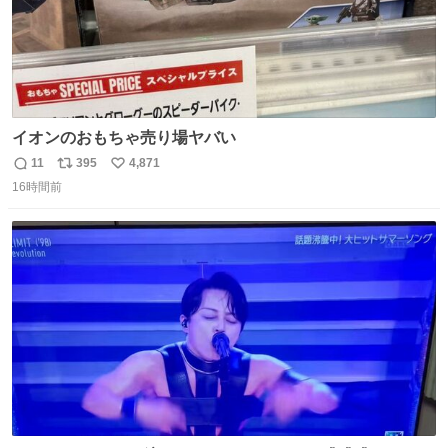
イオンのおもちゃ売り場ヤバい
11
395
4,871
返
リ
い
16時間前
信
ポ
い
数
ス
ね
ト
数
数