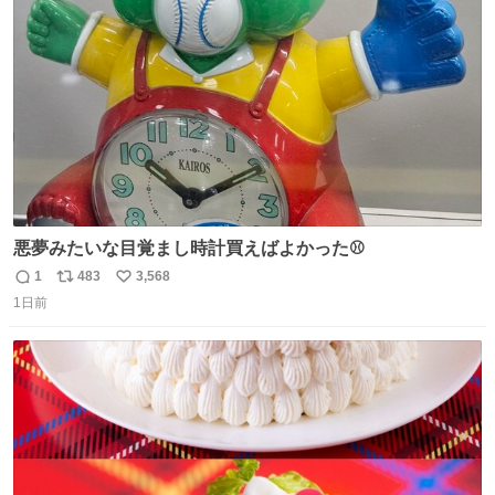
ジまで頑張ってきたその身体も風花の意思も大切にしてい
ト
数
数
くよ #徳山動物園
悪夢みたいな目覚まし時計買えばよかった⚾
1
483
3,568
返
リ
い
1日前
信
ポ
い
数
ス
ね
ト
数
数