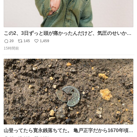
この2、3日ずっと頭が痛かったんだけど、気圧のせいかし
ら…
20
145
1,459
返
リ
い
15時間前
信
ポ
い
数
ス
ね
ト
数
数
山登ってたら寛永銭落ちてた。 亀戸正字だから1670年頃に