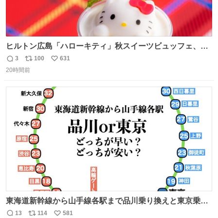
ヒルトン広島「ハローキティ」秋スイーツビュッフェ、栗
ケーキやりんご型シューなど秋の味覚スイーツ - fashion-
3
100
631
返
リ
い
press.net/news/149614
20時間前
信
ポ
い
数
ス
ね
ト
数
数
東海道新幹線から山手線各駅まで品川乗り換えと東京乗り
換え。どっちが早いか？どっちが安いか？を調べてみた。
13
114
581
返
リ
い