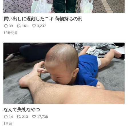
買い出しに遅刻したニキ 荷物持ちの刑
39
161
3,237
返
リ
い
12時間前
信
ポ
い
数
ス
ね
ト
数
数
なんて失礼なやつ
14
213
17,738
返
リ
い
1日前
信
ポ
い