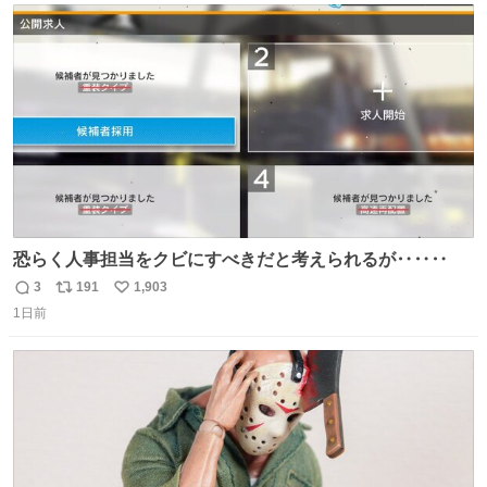
156cm40kg、年中日焼け止めとお友達の私より綺麗な手や
ト
数
数
めてもろて とか言う
恐らく人事担当をクビにすべきだと考えられるが‥‥‥
3
191
1,903
返
リ
い
1日前
信
ポ
い
数
ス
ね
ト
数
数