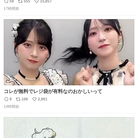
マごめん、日本」
59
555
15,857
返
リ
い
17時間前
信
ポ
い
数
ス
ね
ト
数
数
コレが無料でレジ袋が有料なのおかしいって
9
106
2,901
返
リ
い
14時間前
信
ポ
い
数
ス
ね
ト
数
数