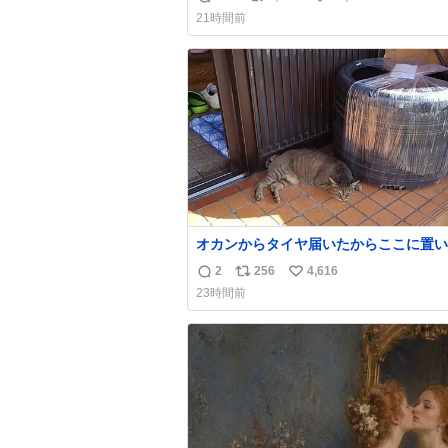
返
リ
い
21時間前
信
ポ
い
数
ス
ね
ト
数
数
オカンからタイヤ届いたからここに置い
たって写真送られてきたけど明らかに猫
2
256
4,616
返
リ
い
魔くさそうな顔してて草
23時間前
信
ポ
い
数
ス
ね
ト
数
数