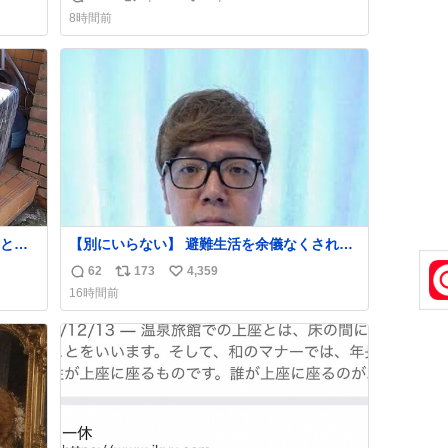
返
リ
い
8時間前
信
ポ
い
数
ス
ね
ト
数
数
とい
【別にいらない】 避難生活を余儀なくされて
が邪
いる子どもたちのためにヒカキンボックス
62
173
4,359
返
リ
い
1000個を寄付させていただきました
16時間前
信
ポ
い
数
ス
ね
ト
数
数