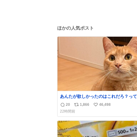
ほかの人気ポスト
あんたが欲しかったのはこれだろ？って
て押してくれた手形がコチラ
20
1,866
46,498
返
リ
い
22時間前
信
ポ
い
数
ス
ね
ト
数
数