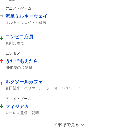
アニメ・ゲーム
流星ミルキーウェイ
ミルキーウェイ
不破湊
コンビニ店員
真剣に考え
エンタメ
うたであえたら
NHK夏の音楽祭
ルクソールカフェ
岩田望来
ペリエール
テーオーパスワード
ナチュラルライズ
ウェイワードアクト
オメガギネス
レヴォントゥレット
アニメ・ゲーム
ヴァルツァーシャル
ヒルノハンブルク
フィジアカ
エルムS
札幌11
アクションプラン
ローレン監督
朝晴
20位まで見る