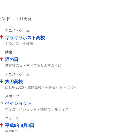
レンド
7:11
更新
アニメ・ゲーム
ギラギラホスト高校
ギラホス
不破湊
動物
猫の日
世界猫の日
幸せでありますように
猫の鳴き声
アニメ・ゲーム
抜刀高校
にじ甲2026
麒麟高校
宇佐美リト
にじ甲
宇佐美
スポーツ
ペイショット
ヴィニペイショット
徳島ヴォルティス
ティラパット
北海道コンサドーレ札幌
ニュース
ヴォルティス
コンサドーレ
コンサドーレ札幌
ヴィニ
コンサ
平成8年8月8日
シュート
平成8年