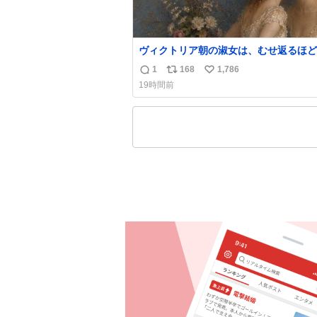
ヴィクトリア朝の淑女は、むせ返るほど
の香水を身につけるものではないとされ
1
168
1,786
返
リ
い
た。それでも香水は、髪や肌の手入れと
19時間前
くらい、ヴィクトリア朝の女性達の美容
信
ポ
い
に欠かせないものだった。 当時の香水は、現
数
ス
ね
在私たちが知る香水よりも単純な組成で
ト
数
の大部分は薔薇、菫、ベルガモット、
数