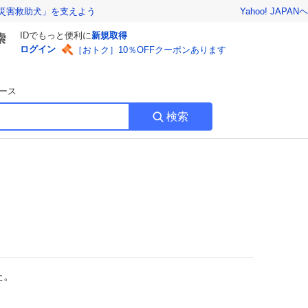
Yahoo! JAPAN
ヘ
災害救助犬」を支えよう
IDでもっと便利に
新規取得
ログイン
［おトク］10％OFFクーポンあります
ース
検索
た。