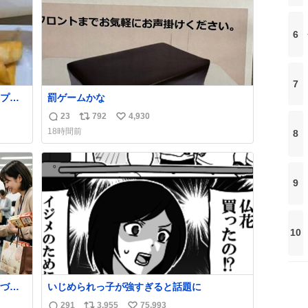
6
7
プと
罰ゲームかな
ュガー
23
792
4,930
返
リ
い
谷、
18時間前
8
定商
信
ポ
い
に置い
数
ス
ね
買い
ト
数
数
9
10
づい
いじめられっ子が強すぎると話題に
291
3,955
75,993