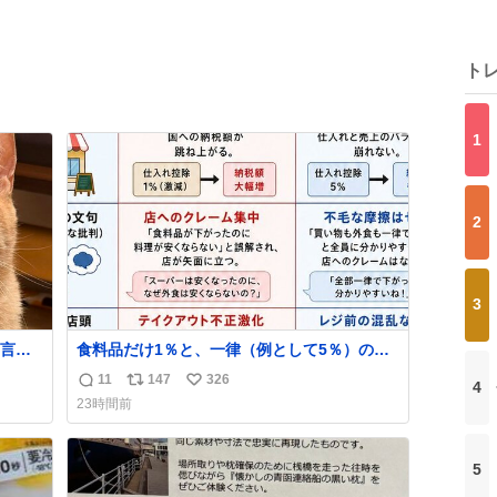
ト
1
2
3
言っ
食料品だけ1％と、一律（例として5％）の比
較表を作ってみました。 参考になるかと思い
11
147
326
4
返
リ
い
ます。
23時間前
信
ポ
い
数
ス
ね
ト
数
5
数