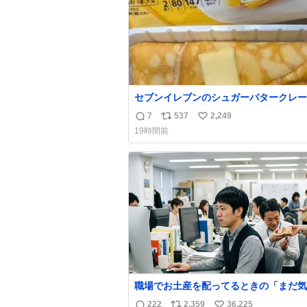
セブンイレブンのシュガーバタークレー
えんがわの寿司を探している人へ！ シ
7
537
2,249
返
リ
い
バタークレープは目黒、品川、蒲田、渋
19時間前
川崎、横浜、鶴見、九州の一部エリア限
信
ポ
い
品で8月5日に発注が終了したため店舗
数
ス
ね
てあるところ少ないですが見つけたら即
ト
数
です🤩❣️
数
職場でお土産を配ってるときの「まだ気
てませんよ」的な演技が毎回シンドい。
222
2,359
36,225