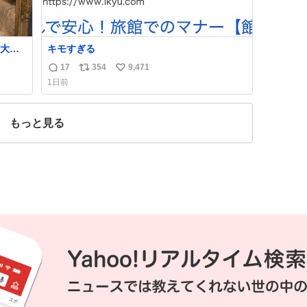
大量
キモすぎる
てい
17
354
9,471
返
リ
い
同じ
1日前
習慣
信
ポ
い
数
ス
ね
、そ
ト
数
もっと見る
数