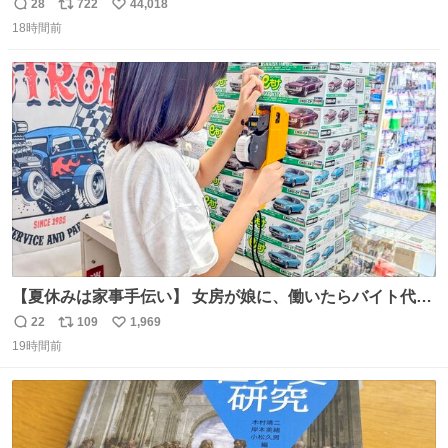
長男
28
722
44,018
返
リ
い
18時間前
信
ポ
い
数
ス
ね
ト
数
数
【夏休みは家事手伝い】 女房が娘に、働いたらバイト代も
らえば？と言ったら、娘は、いらない、と言って黙々と働
22
109
1,969
返
リ
い
いてくれました。 あとでソフトクリーム買ってやろうと思
19時間前
信
ポ
い
いました。
数
ス
ね
ト
数
数