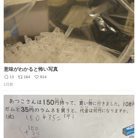
ト
数
数
意味がわかると怖い写真
13
164
914
返
リ
い
1日前
信
ポ
い
数
ス
ね
ト
数
数