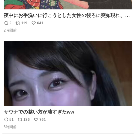
夜中にお手洗いに行こうとした女性の後ろに突如現れ、髪
の毛にガブリと嚙みついたのは、「髪切」という真っ黒な
2
119
641
返
リ
い
モンスター。顔をアップでみるとちょっと怖い、正体不明
2時間前
信
ポ
い
のキャラクターです。原宿の太田記念美術館で開催中の
数
ス
ね
「アニマル＆モンスター」展にて8/23まで展示していま
ト
数
数
す。
サウナでの整い方が凄すぎたww
51
136
761
返
リ
い
6時間前
信
ポ
い
数
ス
ね