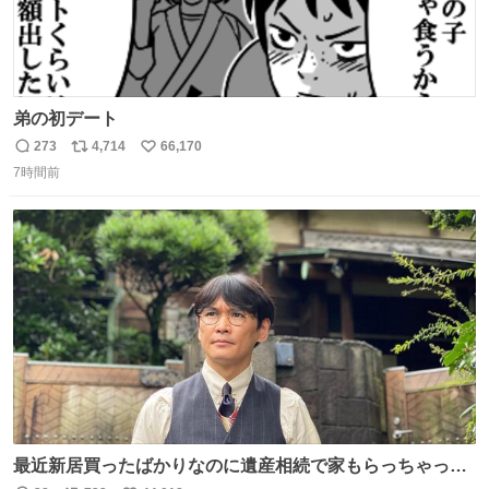
弟の初デート
273
4,714
66,170
返
リ
い
7時間前
信
ポ
い
数
ス
ね
ト
数
数
最近新居買ったばかりなのに遺産相続で家もらっちゃった