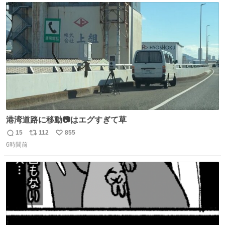
ト
数
数
港湾道路に移動📷はエグすぎて草
15
112
855
返
リ
い
6時間前
信
ポ
い
数
ス
ね
ト
数
数