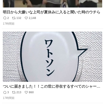
明日から大嫌いな上司が夏休みに入ると聞いた時のウチら
2
132
2,148
返
リ
い
17時間前
信
ポ
い
数
ス
ね
ト
数
数
ついに届きました！！この世に存在するすべてのシャーロ
ック・ホームズに「ワトソン」と喋ってもらうためのアク
3
213
860
返
リ
い
スタです！！！
17時間前
信
ポ
い
数
ス
ね