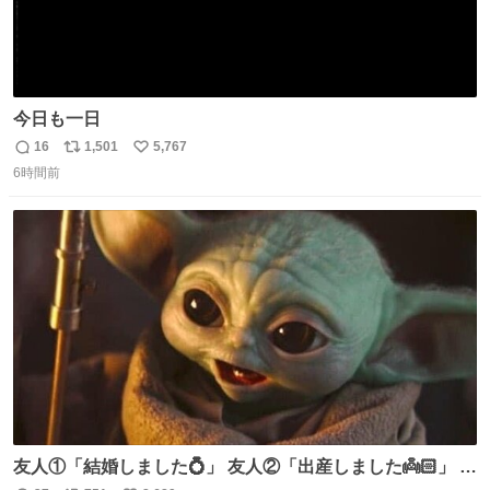
今日も一日
16
1,501
5,767
返
リ
い
6時間前
信
ポ
い
数
ス
ね
ト
数
数
友人①「結婚しました💍」 友人②「出産しました👼🏻」 友