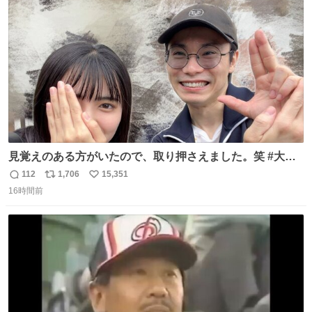
っていきたい… （昭和4年婦人倶楽部新年号より）
ト
数
数
見覚えのある方がいたので、取り押さえました。笑 #大追
跡 #鈴木浩文 さん
112
1,706
15,351
返
リ
い
16時間前
信
ポ
い
数
ス
ね
ト
数
数