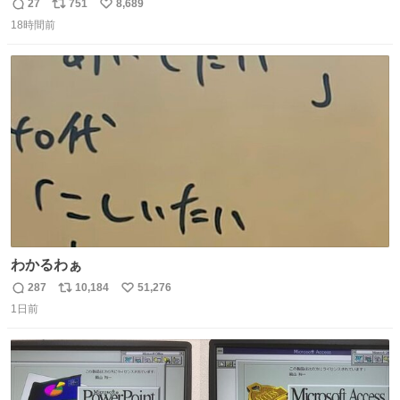
人③「マイホーム建てました🏡」 私「パトゥ」
27
751
8,689
返
リ
い
18時間前
信
ポ
い
数
ス
ね
ト
数
数
わかるわぁ
287
10,184
51,276
返
リ
い
1日前
信
ポ
い
数
ス
ね
ト
数
数