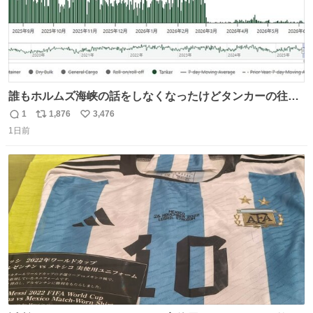
誰もホルムズ海峡の話をしなくなったけどタンカーの往来
は消滅したままですねと
1
1,876
3,476
返
リ
い
1日前
信
ポ
い
数
ス
ね
ト
数
数