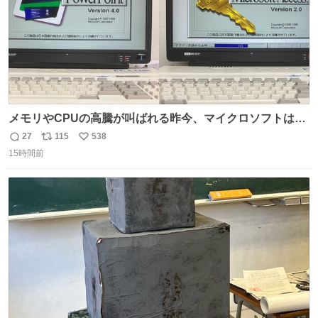
メモリやCPUの高騰が叫ばれる昨今、マイクロソフトは原
点に立ち戻るべきです。 Windows 3.1の頃は数MBのメモ
27
115
538
返
リ
い
リと32bitで25MHz程度のCPUで、主要なオフィスのツー
15時間前
信
ポ
い
ルが動いていたのですから…
数
ス
ね
ト
数
数