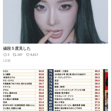
値段５度見した
5
187
8,617
返
リ
い
1日前
信
ポ
い
数
ス
ね
ト
数
数