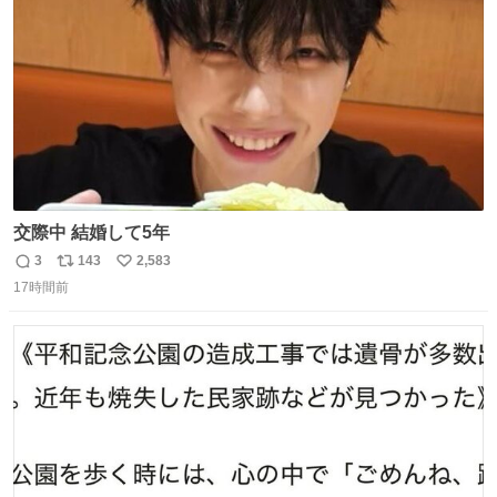
数
交際中 結婚して5年
3
143
2,583
返
リ
い
17時間前
信
ポ
い
数
ス
ね
ト
数
数