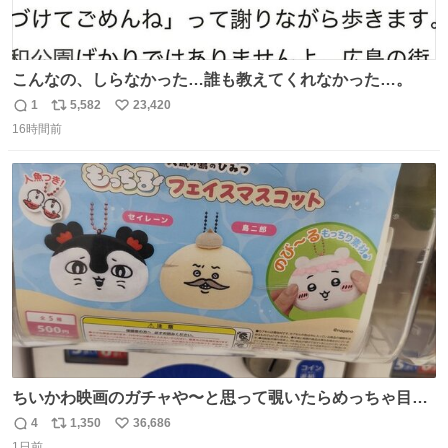
こんなの、しらなかった…誰も教えてくれなかった…。
1
5,582
23,420
返
リ
い
16時間前
信
ポ
い
数
ス
ね
ト
数
数
ちいかわ映画のガチャや〜と思って覗いたらめっちゃ目合
って気まずい
4
1,350
36,686
返
リ
い
1日前