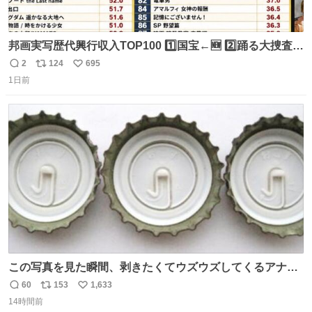
邦画実写歴代興行収入TOP100 1️⃣国宝←🆕 2️⃣踊る大捜査線
THE MOVIE2 3️⃣南極物語 4️⃣踊る大捜査線 THE MOVIE 5️⃣
2
124
695
返
リ
い
子猫物語 6️⃣劇場版コード・ブルー 7️⃣天と地と 8️⃣永遠の0
1日前
信
ポ
い
9️⃣ROOKIES-卒業- 🔟世界の中心で、愛をさけぶ … 44位 ほ
数
ス
ね
どなく、お別れです←🆕 … 60位 キングダム 魂の決戦←🆕
ト
数
数
この写真を見た瞬間、剥きたくてウズウズしてくるアナ
タ、完全なる同世代（笑） #70年代 #80年代 #昭和レト
60
153
1,633
返
リ
い
ロ
14時間前
信
ポ
い