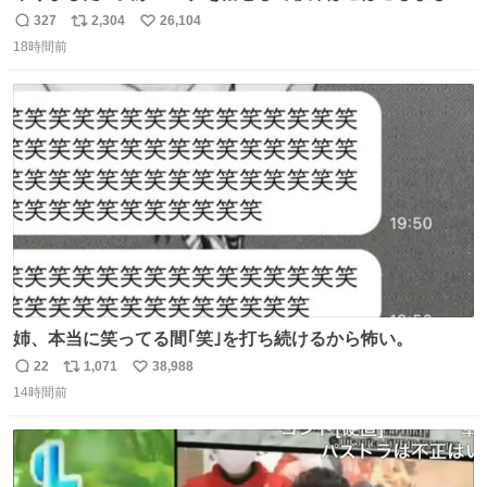
た！よかったーーー！ファーストぼこぼこ自分じゃなく
327
2,304
26,104
返
リ
い
て！これで第二波いつでもいけます！！！✌️いやーほっと
18時間前
信
ポ
い
した！ 杉床を採用しようとしている方々へ忠告です。杉床
数
ス
ね
は乾燥パスタに負けます。豆腐くらいやわやわです。
ト
数
数
姉、本当に笑ってる間｢笑｣を打ち続けるから怖い。
22
1,071
38,988
返
リ
い
14時間前
信
ポ
い
数
ス
ね
ト
数
数