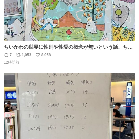
ちいかわの世界に性別や性愛の概念が無いという話、ちい
かわタロットでも恋人・女帝・女教皇あたりは性別を意識
7
1,053
8,058
返
リ
い
させないように描かれてるんだよね。かなり徹底している
12時間前
信
ポ
い
印象。
数
ス
ね
ト
数
数