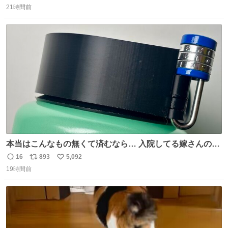
を記録できるノートも - fashion-press.net/news/149501
21時間前
信
ポ
い
数
ス
ね
ト
数
数
本当はこんなもの無くて済むなら… 入院してる嫁さんの病
棟、共同の冷蔵庫の中身を勝手に触る輩がおるのだけど、
16
893
5,092
返
リ
い
ナルゲンボトルの中身が減っている事案が起きたらしい。
19時間前
信
ポ
い
水に何か入れられても嫌なので3Dプリンタで 『鍵を開け
数
ス
ね
ないと蓋が回せないやつ』を作ったぞ…
ト
数
数