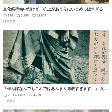
文化祭準備中だけど、机上があまりにいじめっぽすぎる
134
2,390
52,667
返
リ
い
21時間前
信
ポ
い
数
ス
ね
ト
数
数
「何んぼなんでもこれではあんまり勇敢すぎます。」 女性
の立ち振る舞い指南コーナーで、大股を「下品」や「はし
2
1,027
4,299
返
リ
い
たない」という言葉を使わず「勇敢すぎます」と洒落っ気
13時間前
信
ポ
い
たっぷりにたしなめる当時の言葉選びよ 勇敢すぎます、使
数
ス
ね