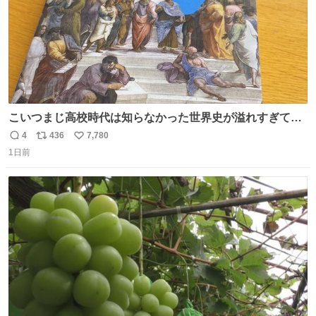
こいつまじ高校時代は知らなかった世界史が溢れすぎてて
𝑩𝑰𝑮 𝑳𝑶𝑽𝑬＿＿
4
436
7,780
返
リ
い
1日前
信
ポ
い
数
ス
ね
ト
数
数