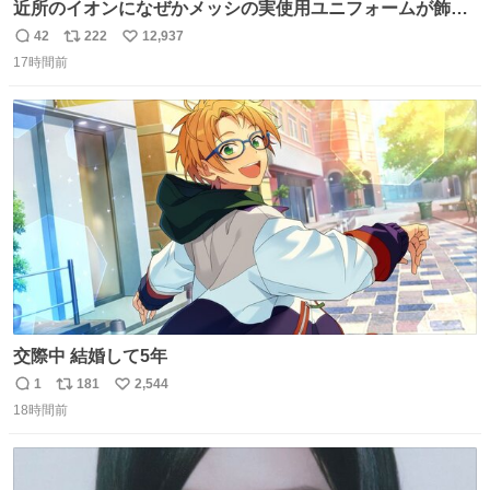
近所のイオンになぜかメッシの実使用ユニフォームが飾っ
てあっておもろい
42
222
12,937
返
リ
い
17時間前
信
ポ
い
数
ス
ね
ト
数
数
交際中 結婚して5年
1
181
2,544
返
リ
い
18時間前
信
ポ
い
数
ス
ね
ト
数
数