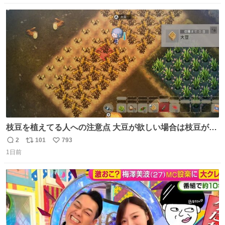
数
ス
ね
ト
数
数
枝豆を植えてる人への注意点 大豆が欲しい場合は枝豆が収
穫できる状態で秋を迎えましょう。 気になって一部だけ収
2
101
793
返
リ
い
穫したら普通に枯れてた… #ほの暮しの庭
1日前
信
ポ
い
数
ス
ね
ト
数
数