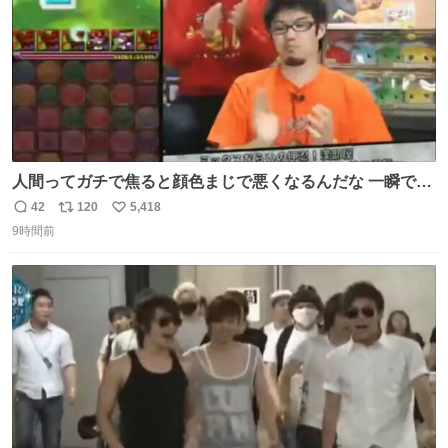
人間ってガチで焦ると顔色まじで悪くなるんだな 一瞬で顔
から正気無くなってる
42
120
5,418
返
リ
い
9時間前
信
ポ
い
数
ス
ね
ト
数
数