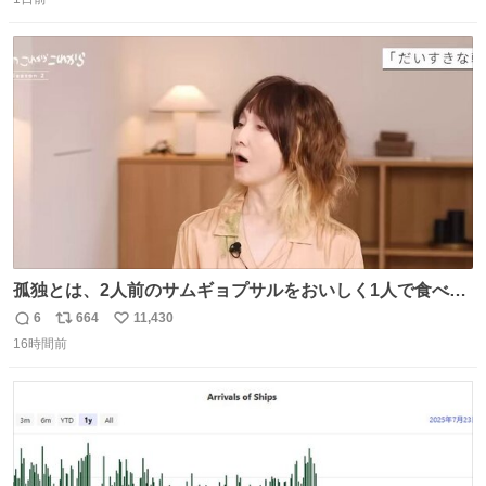
信
ポ
い
数
ス
ね
ト
数
数
孤独とは、2人前のサムギョプサルをおいしく1人で食べる
ことである←好きすぎる
6
664
11,430
返
リ
い
16時間前
信
ポ
い
数
ス
ね
ト
数
数