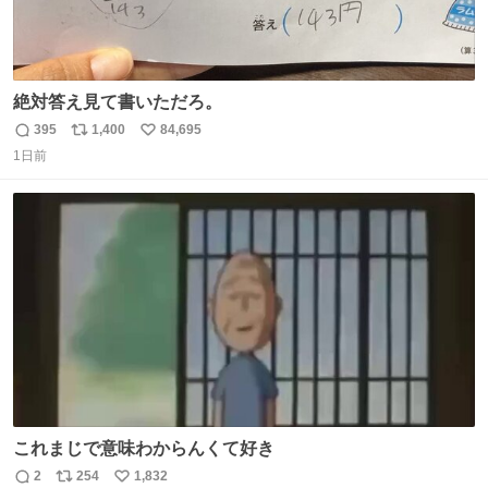
絶対答え見て書いただろ。
395
1,400
84,695
返
リ
い
1日前
信
ポ
い
数
ス
ね
ト
数
数
これまじで意味わからんくて好き
2
254
1,832
返
リ
い