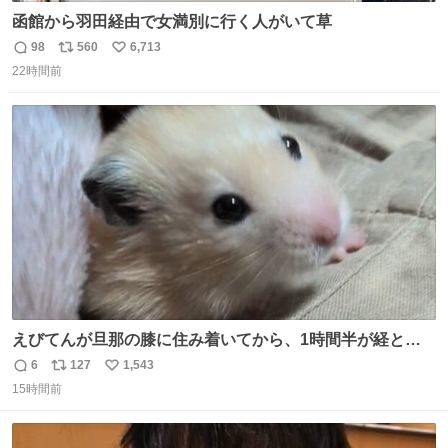
函館から羽田経由で女満別に行く人がいて草
98
560
6,713
返
リ
い
22時間前
信
ポ
い
数
ス
ね
ト
数
数
えびてんが旦那の膝に住み着いてから、1時間半が経とう
としている。 えびてんはもう永住の意を固めており、持ち
6
127
1,543
返
リ
い
込んだおやつを所定の場所に置くなどしている。
15時間前
信
ポ
い
数
ス
ね
ト
数