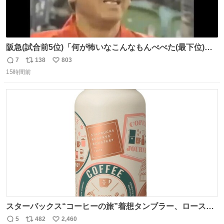
阪急(試合前5位)「何が怖いなこんなもんべべた(最下位)や
ないか！」 南海(試合前6位)「お前んとこ何位ないったい？
7
138
803
返
リ
い
ウチも人のこと言われへんけど」 阪「おーい、お互いに西
15時間前
信
ポ
い
武には勝とうぜ！」 南「分かった！分かった！」
数
ス
ね
ト
数
数
スターバックス“コーヒーの旅”着想タンブラー、ロースタ
リー 東京×トラベラーズカンパニー コーヒーやグルメの味
5
482
2,460
返
リ
い