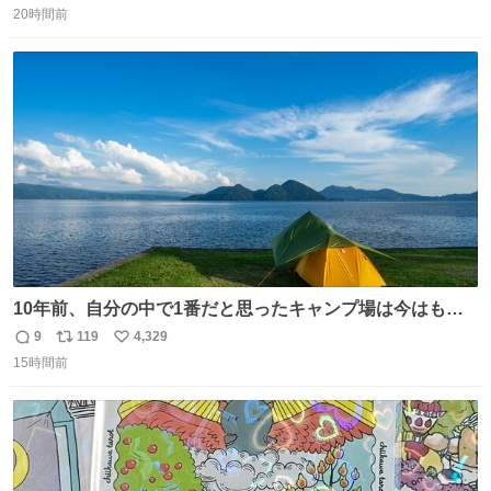
20時間前
信
ポ
い
数
ス
ね
ト
数
数
10年前、自分の中で1番だと思ったキャンプ場は今はもう
ない
9
119
4,329
返
リ
い
15時間前
信
ポ
い
数
ス
ね
ト
数
数