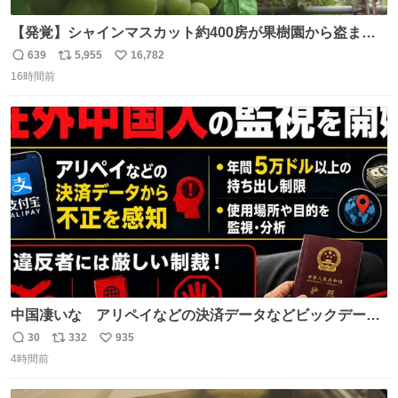
【発覚】シャインマスカット約400房が果樹園から盗まれ
る 栃木・佐野市 news.livedoor.com/article/detail… 被害
639
5,955
16,782
返
リ
い
に遭った果樹園には防犯カメラなどはなく、シャインマス
16時間前
信
ポ
い
カットが盗まれた木には刃物などで切られた跡が。市内で
数
ス
ね
今年に入って同様の被害は確認されておらず、警察はパト
ト
数
数
ロールを強化する。
中国凄いな アリペイなどの決済データなどビックデータ
で海外にいる中国人の監視をはじめ、多額の資金決済など
30
332
935
返
リ
い
があれば帰国命令を出しはじめたらしい。そして、パスポ
4時間前
信
ポ
い
ート取上げで二度と出国できないと、、
数
ス
ね