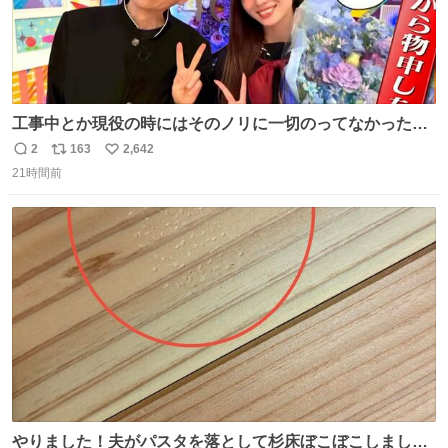
工事中とか現役の時にはそのノリに一切のってなかった1
番の「設楽の女」が卒業して頭角を現しはじめてて大好き
2
163
2,642
返
リ
い
🥲🥲 設楽さんの返しも良い🥲 #梅澤美波
21時間前
信
ポ
い
数
ス
ね
ト
数
数
やりました！夫がパスタを落として杉床ぼこぼこしまし