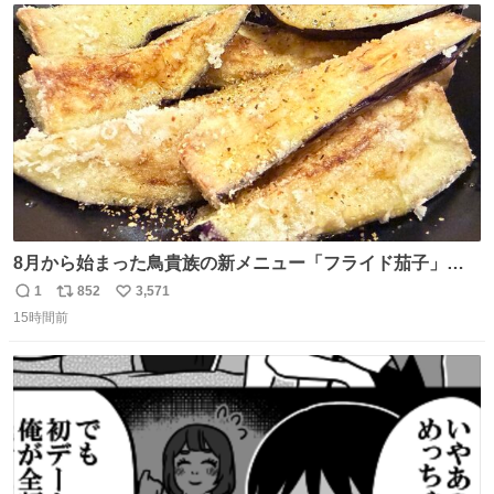
ト
数
数
8月から始まった鳥貴族の新メニュー「フライド茄子」が
うますぎでした 信じて……
1
852
3,571
返
リ
い
15時間前
信
ポ
い
数
ス
ね
ト
数
数