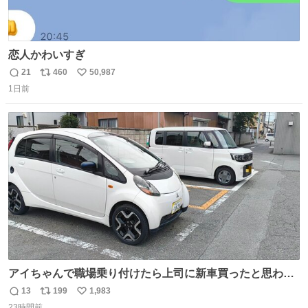
恋人かわいすぎ
21
460
50,987
返
リ
い
1日前
信
ポ
い
数
ス
ね
ト
数
数
アイちゃんで職場乗り付けたら上司に新車買ったと思われ
たの嬉しすぎる。 20年落ちの車もやりようによっては新車
13
199
1,983
返
リ
い
っぽく見えるってことよ。 令和の車の横に並べても違和感
23時間前