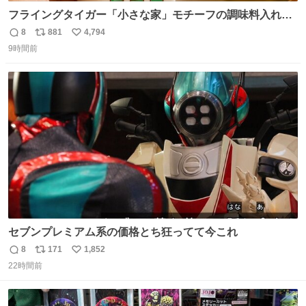
フライングタイガー「小さな家」モチーフの調味料入れ、
並べれば“デンマークの街並み”に ピンク・グリーン・テラ
8
881
4,794
返
リ
い
コッタの全9種 - fashion-press.net/news/149552
9時間前
信
ポ
い
数
ス
ね
ト
数
数
セブンプレミアム系の価格とち狂ってて今これ
8
171
1,852
返
リ
い
22時間前
信
ポ
い
数
ス
ね
ト
数