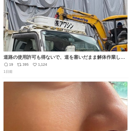
道路の使用許可も得ないで、道を塞いだまま解体作業して
る。 写真を撮ろうとしたら「勝手に写真撮るな馬鹿野郎」
19
395
1,124
返
リ
い
と罵倒されるなど。
1日前
信
ポ
い
数
ス
ね
ト
数
数