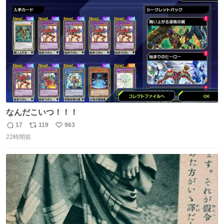
ト
数
数
なんだこいつ！！！
17
119
963
返
リ
い
22時間前
信
ポ
い
数
ス
ね
ト
数
数