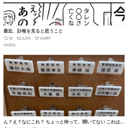
最近、訃報を見ると思うこと
52
2,231
14,957
返
リ
い
9時間前
信
ポ
い
数
ス
ね
ト
数
数
ん？え？なにこれ？ ちょっと待って、聞いてない これは販