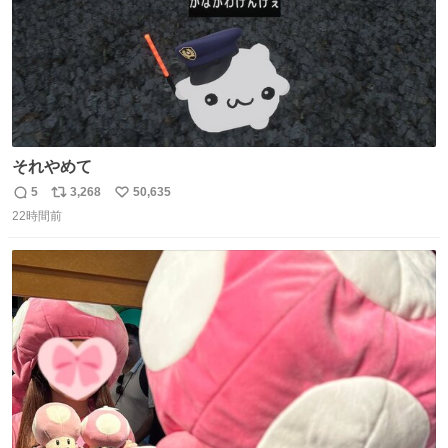
それやめて
5
3,268
50,635
返
リ
い
22時間前
信
ポ
い
数
ス
ね
ト
数
数