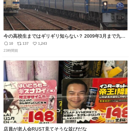
今の高校生まではギリギリ知らない？ 2009年3月まで九州
に寝台特急が走っていたことを
10
137
1,243
返
リ
い
23時間前
信
ポ
い
数
ス
ね
ト
数
数
店員が老人会RUST見てそうな並びだな