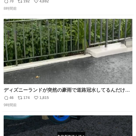
70
192
4,692
返
リ
い
8時間前
信
ポ
い
数
ス
ね
ト
数
数
ディズニーランドが突然の豪雨で道路冠水してるんだけど
☔️ この雨で今年初のミッションクールダウン中止。幾ら何
46
174
1,815
返
リ
い
でもやばすぎだろ...
9時間前
信
ポ
い
数
ス
ね
ト
数
数