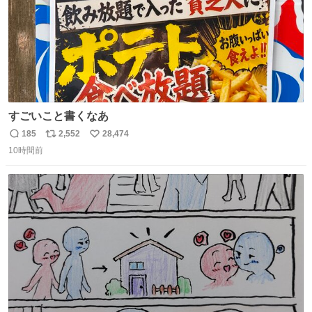
すごいこと書くなあ
185
2,552
28,474
返
リ
い
10時間前
信
ポ
い
数
ス
ね
ト
数
数