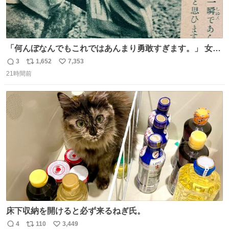
「何んぼなんでもこれではあんまり勇敢すぎます。」 女性
の立ち振る舞い指南コーナーで、大股を「下品」や「はし
3
1,652
7,353
返
リ
い
たない」という言葉を使わず「勇敢すぎます」と洒落っ気
21時間前
信
ポ
い
たっぷりにたしなめる当時の言葉選びよ 勇敢すぎます、使
数
ス
ね
っていきたい… （昭和4年婦人倶楽部新年号より）
ト
数
数
床下収納を開けると必ず来るねぎ氏。
4
110
3,449
返
リ
い