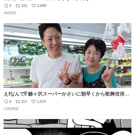
5
162
2,989
返
リ
い
4時間前
信
ポ
い
数
ス
ね
ト
数
数
え❗️なんで⁉️ 鯵ヶ沢スーパーかさいに朝早くから歌舞伎俳優
の8代目尾上菊五郎さんが来店‼️旦那さんを亡くした姫子さ
8
112
1,025
返
リ
い
んを元気付けに来たそうです😄 わざわざ鯵ヶ沢赤石まで😅
13時間前
信
ポ
い
姫子さんもまさかのイケメン来店にさぞかしビックリした
数
ス
ね
でしょうね😆 #尾上菊五郎 #スーパーかさい
ト
数
数