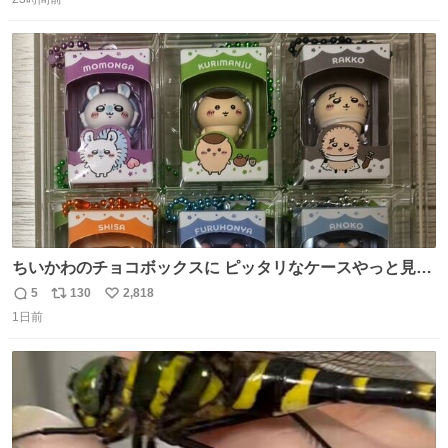
信
ポ
い
ない平成18年式です。
数
ス
ね
ト
数
数
ちいかわのチョコボックスに ピッタリなケースやっと見つ
かった😭
5
130
2,818
返
リ
い
1日前
信
ポ
い
数
ス
ね
ト
数
数