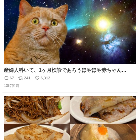
ト
数
数
産婦人科いて、1ヶ月検診であろうほやほや赤ちゃん👩‍🍼
と推定2,3歳の女の子👧🏻をワンオペで連れてるママがいる
67
241
6,312
返
リ
い
のだけども 女の子ずっとママの側から離れない…⁉️ 手を繋
13時間前
信
ポ
い
がなくてもうろちょろしないしママが歩いたらピクミンみ
数
ス
ね
たいにﾄﾃﾄﾃついてってるし逃走しないし脱走しないし逃げ
ト
数
数
ないし走ら文字数