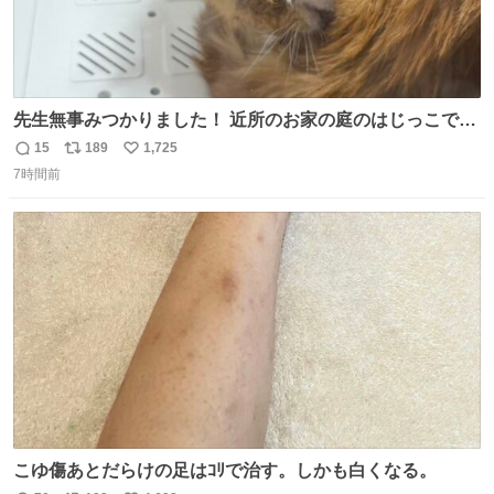
先生無事みつかりました！ 近所のお家の庭のはじっこでう
ずくまってました💦 拡散してくれたり探してくれたみなさ
15
189
1,725
返
リ
い
ん本当にありがとございます！ 飛び出し防止柵を増やして
7時間前
信
ポ
い
先生とちょびが怖い思いをしないでいいようにしようと思
数
ス
ね
う！
ト
数
数
こゆ傷あとだらけの足はｺﾘで治す。しかも白くなる。