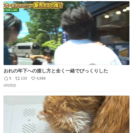
ト
数
数
おれの年下への接し方と全く一緒でびっくりした
5
133
4,566
返
リ
い
8時間前
信
ポ
い
数
ス
ね
ト
数
数