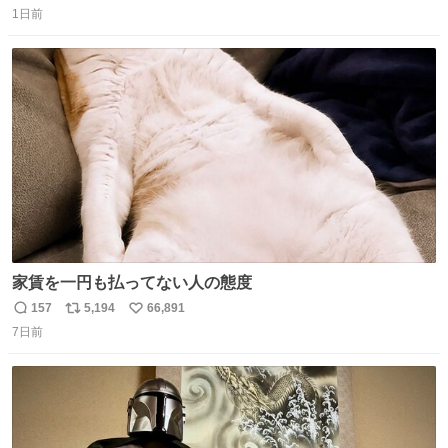
1日前
信
ポ
い
数
ス
ね
ト
数
数
家賃を一円も払ってない人の態度
157
5,194
66,891
返
リ
い
7日前
信
ポ
い
数
ス
ね
ト
数
数