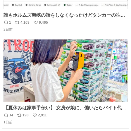
誰もホルムズ海峡の話をしなくなったけどタンカーの往来
は消滅したままですねと
1
4,103
9,465
返
リ
い
2日前
信
ポ
い
数
ス
ね
ト
数
数
【夏休みは家事手伝い】 女房が娘に、働いたらバイト代も
らえば？と言ったら、娘は、いらない、と言って黙々と働
34
190
2,911
返
リ
い
いてくれました。 あとでソフトクリーム買ってやろうと思
1日前
信
ポ
い
いました。
数
ス
ね