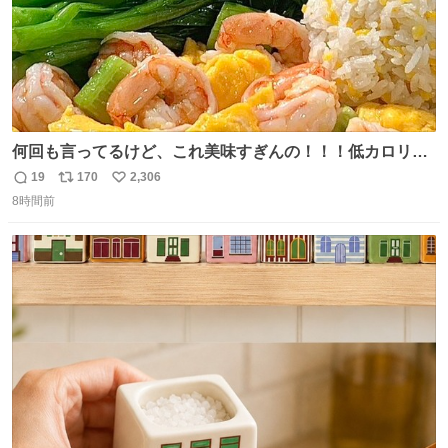
何回も言ってるけど、これ美味すぎんの！！！低カロリー
で満足感エグいから一生食べてる😭
19
170
2,306
返
リ
い
8時間前
信
ポ
い
数
ス
ね
ト
数
数