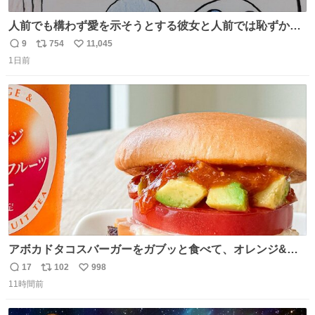
人前でも構わず愛を示そうとする彼女と人前では恥ずかし
いけど彼女を死ぬほど愛している彼氏 同士いませんか✋️
9
754
11,045
返
リ
い
1日前
信
ポ
い
数
ス
ね
ト
数
数
アボカドタコスバーガーをガブッと食べて、オレンジ&パ
ッションフルーツティーをグビッと飲んで、またアボカド
17
102
998
返
リ
い
タコスバーガーをガブッと食べて、またオレンジ＆パッシ
11時間前
信
ポ
い
ョンフルーツティーをグビッと飲んで…🍔🍹
数
ス
ね