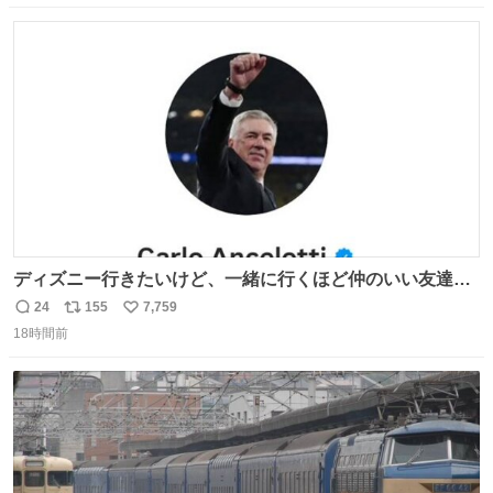
数
ス
ね
ト
数
数
ディズニー行きたいけど、一緒に行くほど仲のいい友達が
居ない… ほんでこれ
24
155
7,759
返
リ
い
18時間前
信
ポ
い
数
ス
ね
ト
数
数