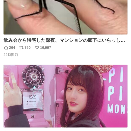
飲み会から帰宅した深夜、マンションの廊下にいらっしゃ
ったオニヤンマ様 まさかこんな都会でお会いできるなんて
264
750
16,997
返
リ
い
思っておらず大興奮しております かっこよすぎる 指を差し
22時間前
信
ポ
い
伸べると乗ってきてくれたのでひとまず一緒に帰宅しまし
数
ス
ね
たが、飛ばないということは弱っていらっしゃるのでしょ
ト
数
数
うか…素敵すぎる