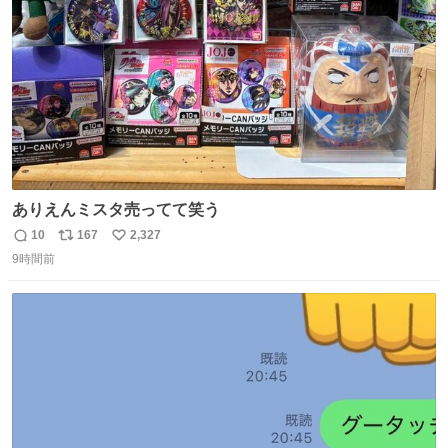
数
ありえんミスタ売ってて笑う
10
167
2,327
返
リ
い
9時間前
信
ポ
い
数
ス
ね
ト
数
数