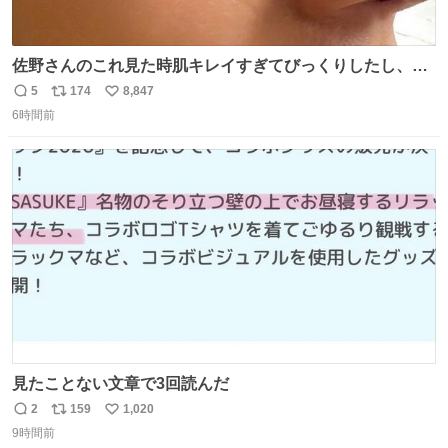
佐野さんのこれ見た時肌キレイすぎてびっくりしたし、や
はりアイドルって体型･肌管理すごすぎる
5
174
8,847
返
リ
い
6時間前
信
ポ
い
数
ス
ね
ト
数
数
見たことない文章で3回読んだ
2
159
1,020
返
リ
い
9時間前
信
ポ
い