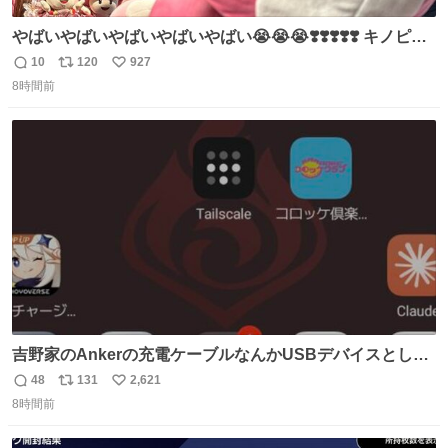
やばいやばいやばいやばいやばい😭😭😭❣️❣️❣️❣️❣️ キノピコ
ファン待望の！念願の！ぬいぐるみハットが！！！今日か
10
120
927
返
リ
い
ら新作で発売されてるーーー！！！！！泣 キノピコオタク
8時間前
信
ポ
い
の娘、早速装着して大興奮😭🩷（4500コインで購入済み
数
ス
ね
しかも今日はキノピコ推しと会う日でタイミングも神..✨
ト
数
数
#USJファン
吉野家のAnkerの充電ケーブルなんかUSBデバイスとして
通信しようとしてきてるな
48
131
2,621
返
リ
い
8時間前
信
ポ
い
数
ス
ね