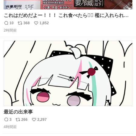
これはだめだよー！！！ これ食べたら🧜‍♀️ 檻に入れられ
て、なんかずうっと暗いとこだよ、、 #トラウマ
10
368
1,852
返
リ
い
2時間前
信
ポ
い
数
ス
ね
ト
数
数
最近の出来事
3
266
2,297
返
リ
い
4時間前
信
ポ
い
数
ス
ね