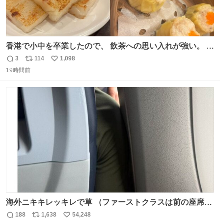
香港で小中を卒業したので、 飲茶への思い入れが強い。 常
に現地の味を探している。 横浜中華街まで行き、店を厳選
3
114
1,098
返
リ
い
すれば流石に出会えるけど、もっと近場で気軽に行ける店
19時間前
信
ポ
い
はないか。 代々木にあった。 多少違うかなというのもあっ
数
ス
ね
たけど、 総合的には満足。
ト
数
数
海外ニキキレッキレで草 （ファーストクラスは前の座席で
あるため）
188
1,638
54,248
返
リ
い