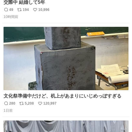
交際中 結婚して5年
49
194
10,996
返
リ
い
10時間前
信
ポ
い
数
ス
ね
ト
数
数
文化祭準備中だけど、机上があまりにいじめっぽすぎる
280
5,208
120,997
返
リ
い
1日前
信
ポ
い
数
ス
ね
ト
数
数