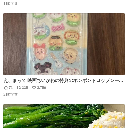
11時間前
信
ポ
い
数
ス
ね
ト
数
数
え、まって 映画ちいかわの特典のボンボンドロップシール
もうメルカリにでてるやん #ちいかわ
71
335
3,756
返
リ
い
21時間前
信
ポ
い
数
ス
ね
ト
数
数