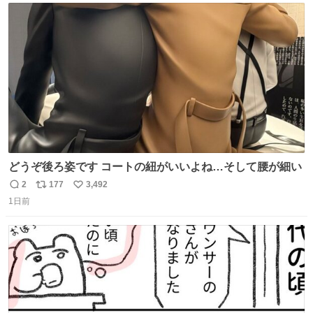
ト
数
数
どうぞ後ろ姿です コートの紐がいいよね…そして腰が細い
2
177
3,492
返
リ
い
1日前
信
ポ
い
数
ス
ね
ト
数
数