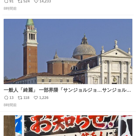
売されているのもですか？
91
524
14,233
返
リ
い
8時間前
信
ポ
い
数
ス
ね
ト
数
数
一般人「綺麗」 一部界隈「サンジョルジョ…サンジョルジ
ョマ…ジョルノジョバァーナ！！』
13
118
1,226
返
リ
い
8時間前
信
ポ
い
数
ス
ね
ト
数
数