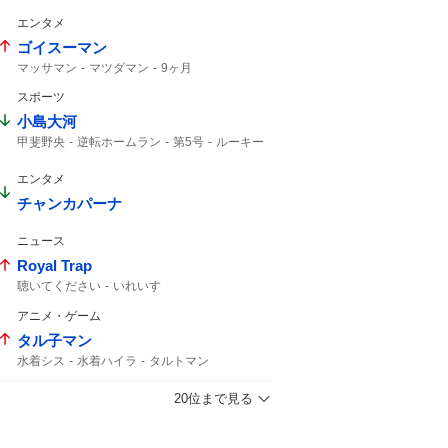
エンタメ
ゴイスーマン
マッサマン
マツダマン
9ヶ月
スポーツ
小島大河
甲斐野央
逆転ホームラン
第5号
ルーキー
上がりすぎた
ホームラン
5号
エンタメ
チャンカパーナ
ニュース
Royal Trap
聴いてください
いれいす
アニメ・ゲーム
タル子マン
水着シス
水着ハイラ
タルトマン
ジークフリート
クラリス
シャレム
ハイラ
タル子
ナタク
新キャラクター
20位まで見る
5人目
シス