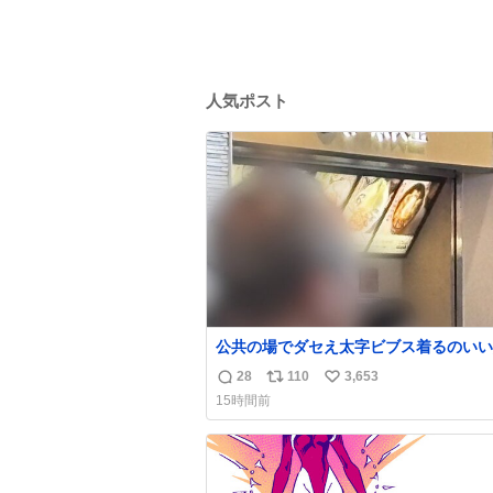
人気ポスト
公共の場でダセえ太字ビブス着るのいい
やめない？
28
110
3,653
返
リ
い
15時間前
信
ポ
い
数
ス
ね
ト
数
数