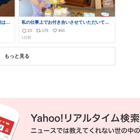
量は亡
私の仕事上でお付き合いさせていただいてい
鑑賞者
る富裕層の社長さん達は、こんな事しない。
23
175
941
返
リ
い
一部
こんな自慢は一切しないし、なんなら表に出
1日前
た。
てこない。 自分に自信がない半端モンはブラ
信
ポ
い
✨ #ポ
ンドで自分を飾りキラキラ自慢をする。 #折
数
ス
ね
田楓 #merchu
ト
数
もっと見る
数