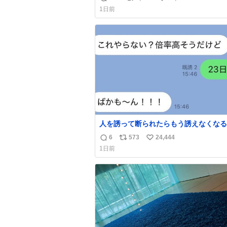
返
リ
い
1日前
信
ポ
い
数
ス
ね
ト
数
数
人を誘って断られたらもう誘えなくなる
人、これ見て元気出してほしい
6
573
24,444
返
リ
い
1日前
信
ポ
い
数
ス
ね
ト
数
数