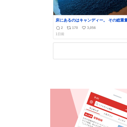
床にあるのはキャンディー。 その総重
くなった人と同等の重さだそうです。 
2
170
3,056
返
リ
い
は一つ持ち帰れますが、亡くなった人の
1日前
を持ち帰っているような感覚になりまし
信
ポ
い
勇気を出して口に入れたら、ハッカ味😳
数
ス
ね
ーラ美術館
ト
数
数