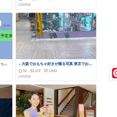
返
リ
い
げる姿披露
13時間前
news.livedoor.com/article/detail… 元々自重
信
ポ
い
のみだったが、更に筋肉を大きくするためジ
数
ス
ね
ム通いを開始。筋肉増量のためおにぎり10
ト
数
個、ゼリー飲料3～4本、パスタと毎日4千kcal
数
オーバーの食事を摂取し、増量したという。
って
←大阪でおもちゃ好きが撮る写真 東京でおも
ちゃ好きが撮る写真→
10
172
1,642
返
リ
い
10時間前
信
ポ
い
数
ス
ね
ト
数
数