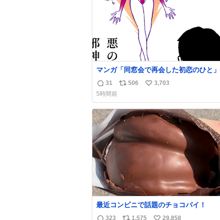
マンガ「同窓会で再会した初恋のひと」
31
506
3,703
返
リ
い
5時間前
信
ポ
い
数
ス
ね
ト
数
数
最近コンビニで話題のチョコパイ！
323
1,575
29,858