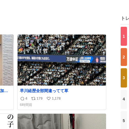
ト
1
2
3
加減
早川経歴全部間違ってて草
4
179
1,178
4
返
リ
い
6時間前
信
ポ
い
数
ス
ね
ト
数
5
数