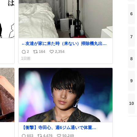
6
7
←友達が家に来た時（来ない）掃除機丸出し
は生活感が出てかっこ悪いなぁ →せや
2
164
2,354
返
リ
い
8
1日前
信
ポ
い
数
ス
ね
ト
数
数
9
10
【衝撃】寺田心、週6ジム通いで体重
62kg→82kgに 110kgのベンチプレス持ち上
603
4,476
50,249