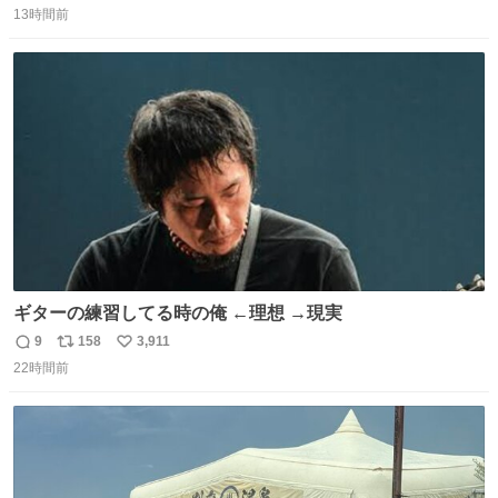
＆寝起きのボサボサ頭でも「今日も可愛いね」が止まらな
13時間前
信
ポ
い
い。放っておくと永遠に髪撫でてきて作業進まない()
数
ス
ね
156cm40kg、年中日焼け止めとお友達の私より綺麗な手や
ト
数
数
めてもろて とか言う
ギターの練習してる時の俺 ←理想 →現実
9
158
3,911
返
リ
い
22時間前
信
ポ
い
数
ス
ね
ト
数
数