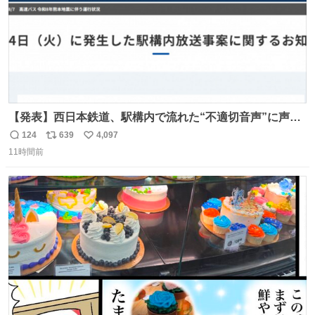
【発表】西日本鉄道、駅構内で流れた“不適切音声”に声明
「被害届も検討」 news.livedoor.com/article/detail… 4日
124
639
4,097
返
リ
い
に西鉄福岡（天神）駅および薬院駅で発生した駅構内放送
11時間前
信
ポ
い
事案について声明を公表した。「第三者によって駅構内放
数
ス
ね
送設備に外部から不正に音声が流された可能性も含めて確
ト
数
数
認を実施」と説明した。