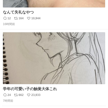
なんて失礼なやつ
12
164
10,944
返
リ
い
16時間前
信
ポ
い
数
ス
ね
ト
数
数
学年の可愛い子の触覚大体これ
24
662
23,933
返
リ
い
7時間前
信
ポ
い
数
ス
ね