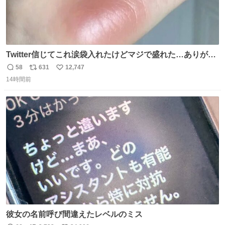
Twitter信じてこれ涙袋入れたけどマジで盛れた…ありがと
う…
58
631
12,747
返
リ
い
14時間前
信
ポ
い
数
ス
ね
ト
数
数
彼女の名前呼び間違えたレベルのミス