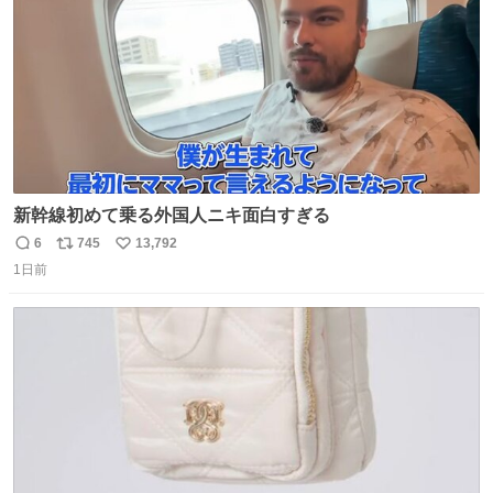
新幹線初めて乗る外国人ニキ面白すぎる
6
745
13,792
返
リ
い
1日前
信
ポ
い
数
ス
ね
ト
数
数