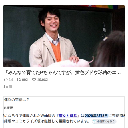
数
ス
ね
ト
数
数
「みんなで育てたPちゃんですが、黄色ブドウ球菌のエン
テロトキシン（耐熱性毒素）が検出されたので、議論する
14
692
10,082
返
リ
い
までもなく処分が決まりました」
1日前
信
ポ
い
数
ス
ね
ト
数
数