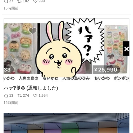
ドライバー先輩が出しゃばってくる
27
102
999
返
リ
い
16時間前
信
ポ
い
数
ス
ね
ト
数
数
ハァ❓🐰💢 (通報しました)
13
274
1,954
返
リ
い
16時間前
信
ポ
い
数
ス
ね
ト
数
数