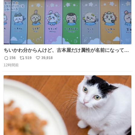
ちいかわ分からんけど、古本屋だけ属性が名前になってる
のはどういうこと？
156
519
39,918
返
リ
い
12時間前
信
ポ
い
数
ス
ね
ト
数
数