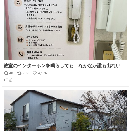
汗拭きシートみたいなもの。耳裏襟足首筋がんがん拭いて
ト
数
数
汗臭不安を解消。
教室のインターホンを鳴らしても、なかなか誰も出ないこ
とがあります…。 もしかすると「電話の出方」に困ってい
48
292
4,176
返
リ
い
るのかもしれません。 そこで「何を話せばいいか」が見え
1日前
信
ポ
い
る手引きを用意して、安心して電話に出られるようにしま
数
ス
ね
す。 インターホンの応対も大切なコミュニケーションの学
ト
数
数
びです。