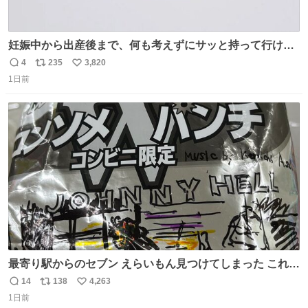
妊娠中から出産後まで、何も考えずにサッと持って行ける
ようなショルダーバッグが欲しいな〜と思っていたのだけ
4
235
3,820
返
リ
い
ど snidelでめちゃくちゃピッタリなものを見つけたので買
1日前
信
ポ
い
った！✨ スマホと小物とペットボトルが入るの最高すぎる
数
ス
ね
🥹 しかもスマホ入れ独立してるしファスナーない！地味に
ト
数
数
嬉しいやつ！！！
最寄り駅からのセブン えらいもん見つけてしまった これ売
ってくれへんかな… #浅井健一 #ポテチ #ロックの名盤
14
138
4,263
返
リ
い
1日前
信
ポ
い