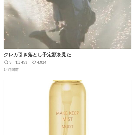
クレカ引き落とし予定額を見た
5
453
4,924
返
リ
い
14時間前
信
ポ
い
数
ス
ね
ト
数
数