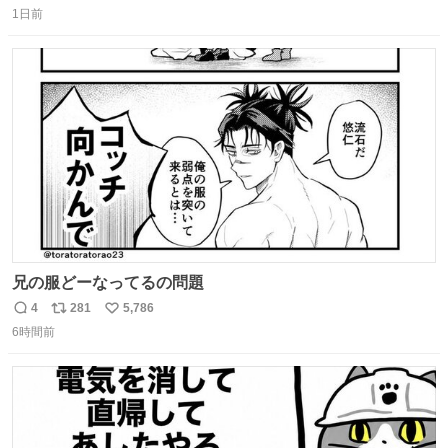
1日前
信
ポ
い
数
ス
ね
ト
数
数
兄の服どーなってるの問題
4
281
5,786
返
リ
い
6時間前
信
ポ
い
数
ス
ね
ト
数
数