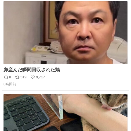
ト
数
数
卵産んだ瞬間回収された鶏
8
519
9,717
返
リ
い
8時間前
信
ポ
い
数
ス
ね
ト
数
数