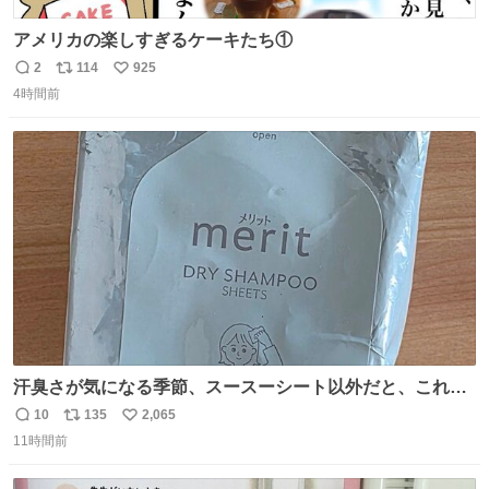
アメリカの楽しすぎるケーキたち①
2
114
925
返
リ
い
4時間前
信
ポ
い
数
ス
ね
ト
数
数
汗臭さが気になる季節、スースーシート以外だと、これが
とにかくスッキリする。2年くらい前に #生活は踊る で紹
10
135
2,065
返
リ
い
介したやつ。おじさんにもおばさんにもオススメだ。ドラ
11時間前
信
ポ
い
ストに売ってるぞ。ドライシャンプーって書いてあるけど
数
ス
ね