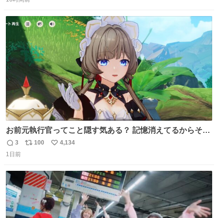
信
ポ
い
数
ス
ね
ト
数
数
お前元執行官ってこと隠す気ある？ 記憶消えてるからそん
な考えに至らないだろうけどさ…
3
100
4,134
返
リ
い
1日前
信
ポ
い
数
ス
ね
ト
数
数