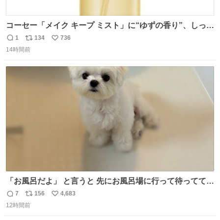
コーセー「メイク キープ ミスト」に“ゆずの香り”、しっと
りツヤ肌叶う保湿タイプ - fashion-press.net/news/148945
1
134
736
返
リ
い
14時間前
信
ポ
い
数
ス
ね
ト
数
数
「お風呂だよ」 と言うと 先にお風呂場に行って待っててく
れる 賢いライス
7
156
4,683
返
リ
い
12時間前
信
ポ
い
数
ス
ね