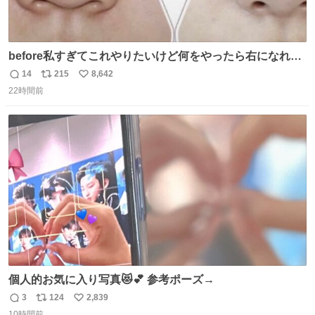
before私すぎてこれやりたいけど何をやったら右になれる
の
14
215
8,642
返
リ
い
22時間前
信
ポ
い
数
ス
ね
ト
数
数
個人的お気に入り写真😻💕 参考ポーズ→
3
124
2,839
返
リ
い
10時間前