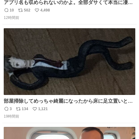
アプリ名も収められないのかよ。全部ダサくて本当に凄
い。 https://t.co/LemyLGyVkR
10
502
4,498
返
リ
い
12時間前
信
ポ
い
数
ス
ね
ト
数
数
部屋掃除してめっちゃ綺麗になったから床に足立置いとい
たら家族にまだゴミ残ってるよって言われて神
3
134
1,121
返
リ
い
19時間前
信
ポ
い
数
ス
ね
ト
数
数