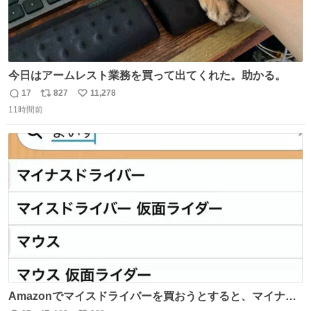
今日はアームレスト業務を買って出てくれた。助かる。
17
827
11,278
返
リ
い
11時間前
信
ポ
い
数
ス
ね
ト
数
数
Amazonでマイスドライバーを買おうとすると、マイナス