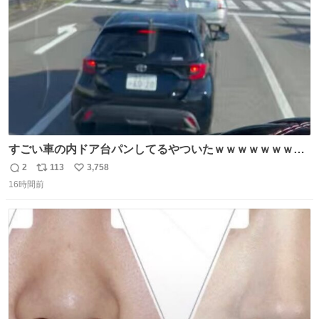
数
すごい車の内ドア台パンしてるやついたｗｗｗｗｗｗｗｗ
ｗｗｗｗｗｗ
2
113
3,758
返
リ
い
16時間前
信
ポ
い
数
ス
ね
ト
数
数