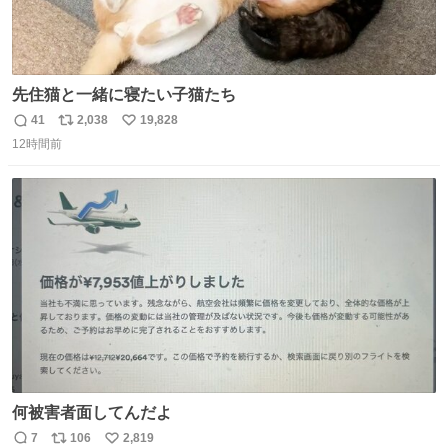
先住猫と一緒に寝たい子猫たち
41
2,038
19,828
返
リ
い
12時間前
信
ポ
い
数
ス
ね
ト
数
数
何被害者面してんだよ
7
106
2,819
返
リ
い