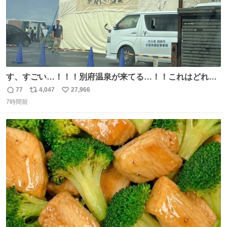
す、すごい…！！！別府温泉が来てる…！！これはどれぐ
らい待つんだろう…
77
4,047
27,966
返
リ
い
7時間前
信
ポ
い
数
ス
ね
ト
数
数