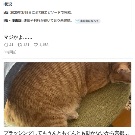
マジかよ……
41
121
1,158
返
リ
い
8時間前
信
ポ
い
数
ス
ね
ト
数
数
ブラッシングしてもうんともすんとも動かないから京都の