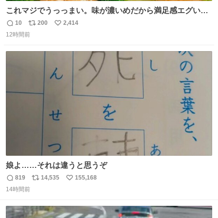
これマジでうっっまい。味が濃いめだから満足感エグいし
1週間で3キロ痩せた😭
10
200
2,414
返
リ
い
12時間前
信
ポ
い
数
ス
ね
ト
数
数
娘よ……それは違うと思うぞ
819
14,535
155,168
返
リ
い
14時間前
信
ポ
い
数
ス
ね
ト
数