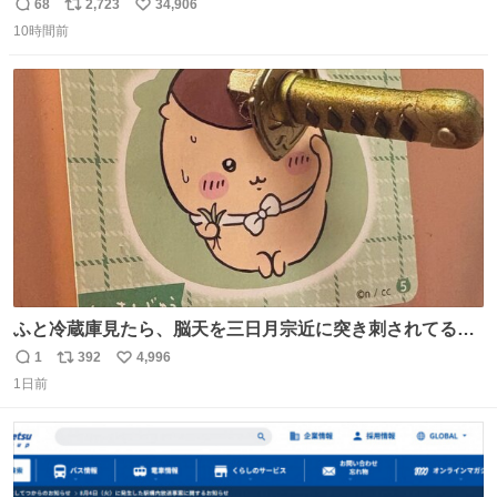
68
2,723
34,906
返
リ
い
10時間前
信
ポ
い
数
ス
ね
ト
数
数
ふと冷蔵庫見たら、脳天を三日月宗近に突き刺されてるく
りまんじゅうパイセンが
1
392
4,996
返
リ
い
1日前
信
ポ
い
数
ス
ね
ト
数
数