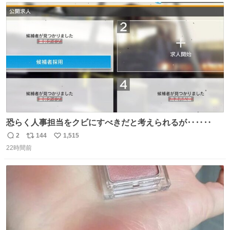
ト
数
数
恐らく人事担当をクビにすべきだと考えられるが‥‥‥
2
144
1,515
返
リ
い
22時間前
信
ポ
い
数
ス
ね
ト
数
数