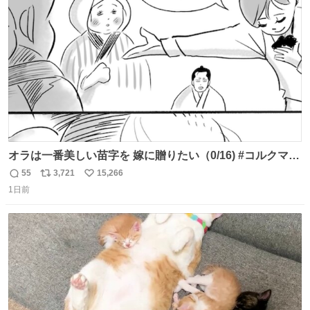
ト
数
数
オラは一番美しい苗字を 嫁に贈りたい（0/16) #コルクマン
ガ専科
55
3,721
15,266
返
リ
い
1日前
信
ポ
い
数
ス
ね
ト
数
数