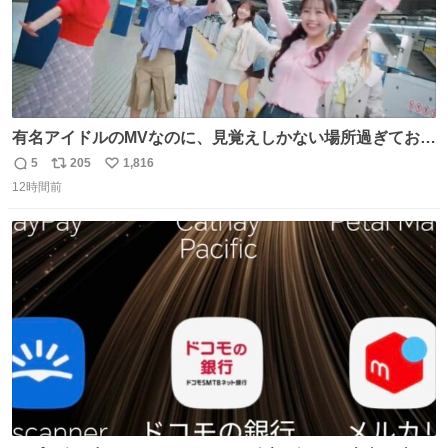
有名アイドルのMVなのに、見覚えしかない場所過ぎておも
ろいな
5
205
1,816
返
リ
い
12時間前
信
ポ
い
数
ス
ね
ト
数
数