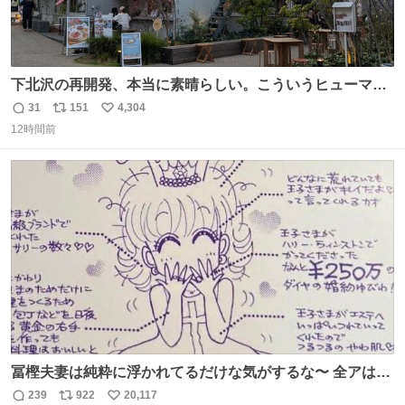
下北沢の再開発、本当に素晴らしい。こういうヒューマン
スケールの開発がいいんだよ。
31
151
4,304
返
リ
い
12時間前
信
ポ
い
数
ス
ね
ト
数
数
冨樫夫妻は純粋に浮かれてるだけな気がするな〜 全アはこ
こに自分の市場価値的なものを上乗せするので、 すっぴん
239
922
20,117
返
リ
い