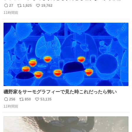
寺にある庭みたいになってる
27
1,925
19,762
返
リ
い
11時間前
信
ポ
い
数
ス
ね
ト
数
数
磯野家をサーモグラフィーで見た時これだったら怖い
256
850
53,135
返
リ
い
11時間前
信
ポ
い
数
ス
ね
ト
数
数