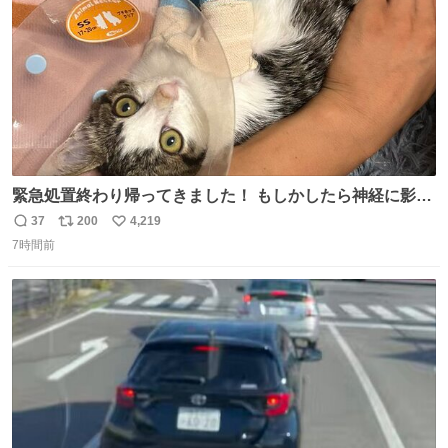
緊急処置終わり帰ってきました！ もしかしたら神経に影響
も出ているのかもと、、その影響で出にくいのもあるかも
37
200
4,219
返
リ
い
との事 内臓エコーもしてみると少し動きが弱いのかもなぁ
7時間前
信
ポ
い
と先生が言っておりました。 明日また病院です！ 帰ってき
数
ス
ね
て弟にぐるぐる言いながら甘えん坊してました☺️
ト
数
数