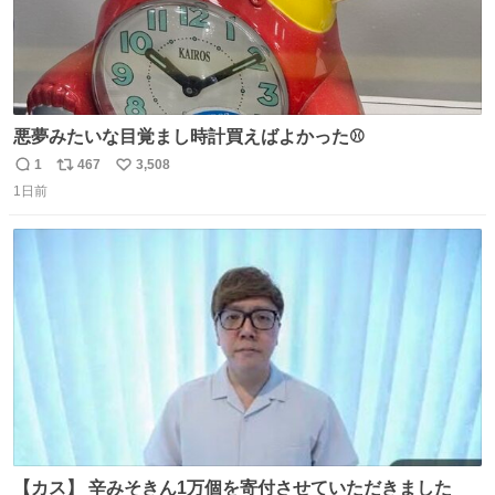
悪夢みたいな目覚まし時計買えばよかった⚾
1
467
3,508
返
リ
い
1日前
信
ポ
い
数
ス
ね
ト
数
数
【カス】 辛みそきん1万個を寄付させていただきました