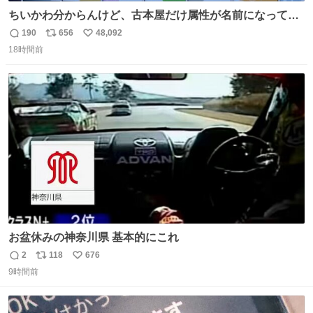
ちいかわ分からんけど、古本屋だけ属性が名前になってる
のはどういうこと？
190
656
48,092
返
リ
い
18時間前
信
ポ
い
数
ス
ね
ト
数
数
お盆休みの神奈川県 基本的にこれ
2
118
676
返
リ
い
9時間前
信
ポ
い
数
ス
ね
ト
数