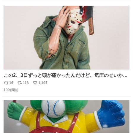
数
ス
ね
ト
数
数
この2、3日ずっと頭が痛かったんだけど、気圧のせいかし
ら…
16
118
1,195
返
リ
い
10時間前
信
ポ
い
数
ス
ね
ト
数
数