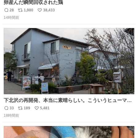
卵産んだ瞬間回収された鶏
28
1,980
38,433
返
リ
い
14時間前
信
ポ
い
数
ス
ね
ト
数
数
下北沢の再開発、本当に素晴らしい。こういうヒューマン
スケールの開発がいいんだよ。
33
189
5,481
返
リ
い
18時間前
信
ポ
い
数
ス
ね
ト
数
数