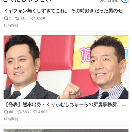
イヤフォン無くしすぎてこれ。 その時好きだった男のセコ
ムの名前にしてる
1
116
3,518
返
リ
い
15時間前
信
ポ
い
数
ス
ね
ト
数
数
【発表】熊本出身・くりぃむしちゅーらの所属事務所、被
災地に義援金寄付 news.livedoor.com/article/detail… くり
60
583
4,603
返
リ
い
ぃむしちゅーやマツコ、有働由美子らが所属する芸能事務
11時間前
信
ポ
い
所「チャッターボックス」が7日、公式サイトを更新。熊
数
ス
ね