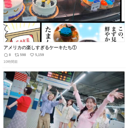
アメリカの楽しすぎるケーキたち①
8
598
5,159
返
リ
い
10時間前
信
ポ
い
数
ス
ね
ト
数
数