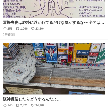
冨樫夫妻は純粋に浮かれてるだけな気がするな〜 全アはこ
こに自分の市場価値的なものを上乗せするので、 すっぴん
258
1,066
23,304
返
リ
い
＆寝起きのボサボサ頭でも「今日も可愛いね」が止まらな
19時間前
信
ポ
い
い。放っておくと永遠に髪撫でてきて作業進まない()
数
ス
ね
156cm40kg、年中日焼け止めとお友達の私より綺麗な手や
ト
数
数
めてもろて とか言う
阪神優勝したらどうするんだよ…
145
2,821
34,962
返
リ
い