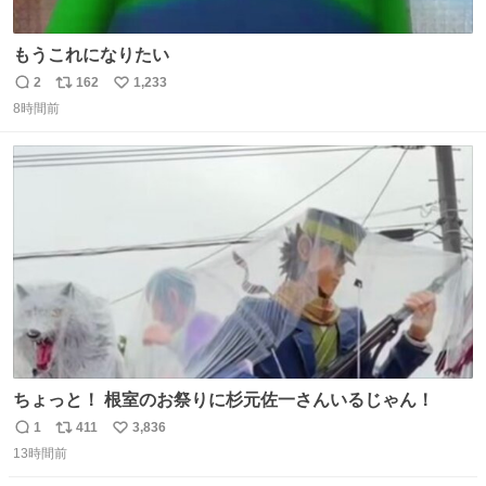
もうこれになりたい
2
162
1,233
返
リ
い
8時間前
信
ポ
い
数
ス
ね
ト
数
数
ちょっと！ 根室のお祭りに杉元佐一さんいるじゃん！
1
411
3,836
返
リ
い
13時間前
信
ポ
い
数
ス
ね