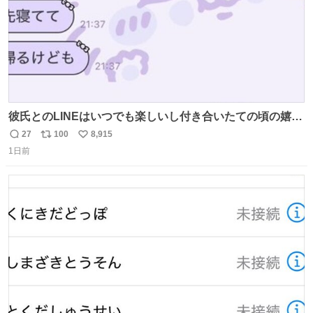
彼氏とのLINEはいつでも楽しいし付き合いたての頃の嬉し
かったLINEは無限にあるけど(同棲前は1日で各50通くらい
27
100
8,915
返
リ
い
送りあってたし)最近嬉しかったのはこれ
1日前
信
ポ
い
数
ス
ね
ト
数
数