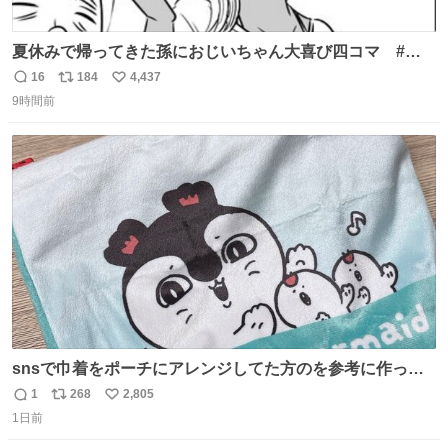
夏休みで帰ってきた孫におじいちゃん大喜び四コマ #四
コマ漫画 #Web漫画 #漫画が読めるハッシュタグ
16
184
4,437
返
リ
い
9時間前
信
ポ
い
数
ス
ね
ト
数
数
snsで巾着をポーチにアレンジしてた方のを参考に作って
みました🧵 裁縫は得意でないので、ザクザクの目測で縫い
1
268
2,805
返
リ
い
ましたので悪しからず🙏🏻 裏地は人魚のウロコ風な柄にし
1日前
信
ポ
い
てみたらめっちゃ良き☺️ 島二郎とちいかわチャームもお気
数
ス
ね