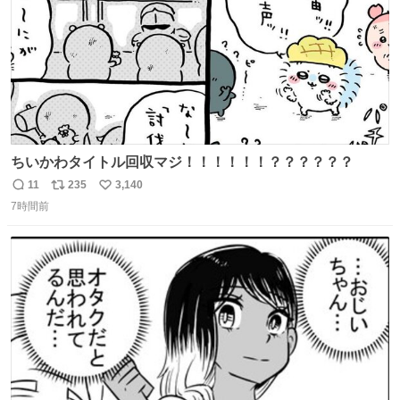
ちいかわタイトル回収マジ！！！！！！？？？？？？
11
235
3,140
返
リ
い
7時間前
信
ポ
い
数
ス
ね
ト
数
数