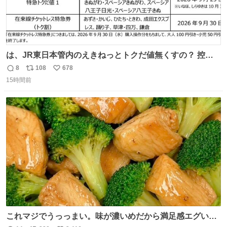
は、JR東日本管内のえきねっとトクだ値無くすの？ 控え
めに言ってクソすぎんか？
8
108
678
返
リ
い
15時間前
信
ポ
い
数
ス
ね
ト
数
数
これマジでうっっまい。味が濃いめだから満足感エグいし