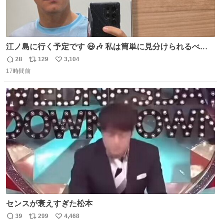
江ノ島に行く予定です 😃🎶 私は簡単に見分けられるべき
だ 🐷
28
129
3,104
返
リ
い
17時間前
信
ポ
い
数
ス
ね
ト
数
数
センスが衰えすぎた松本
39
299
4,468
返
リ
い