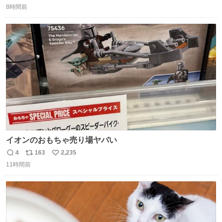
8時間前
信
ポ
い
数
ス
ね
ト
数
数
イオンのおもちゃ売り場ヤバい
4
163
2,235
返
リ
い
11時間前
信
ポ
い
数
ス
ね
ト
数
数