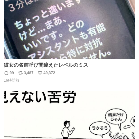
数
彼女の名前呼び間違えたレベルのミス
99
3,487
49,372
返
リ
い
16時間前
信
ポ
い
数
ス
ね
ト
数
数