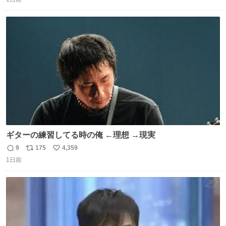
信
ポ
い
数
ス
ね
ト
数
数
ギターの練習してる時の俺 ←理想 →現実
9
175
4,359
返
リ
い
1日前
信
ポ
い
数
ス
ね
ト
数
数