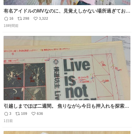
有名アイドルのMVなのに、見覚えしかない場所過ぎておも
ろいな
16
298
3,322
返
リ
い
18時間前
信
ポ
い
数
ス
ね
ト
数
数
引越しまでほぼ二週間。 焦りながら今日も押入れを探索。
もう絶対に要らないんだけど捨てられないものが後から後
3
109
636
返
リ
い
から出てくる。 その代表が版下。 若いデザイナーは見たこ
1日前
信
ポ
い
ともあるまい。
数
ス
ね