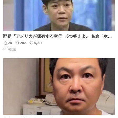
問題『アメリカが保有する空母 5つ答えよ』 名倉「ホン
マごめん、日本」
28
282
6,907
返
リ
い
11時間前
信
ポ
い
数
ス
ね
ト
数
数