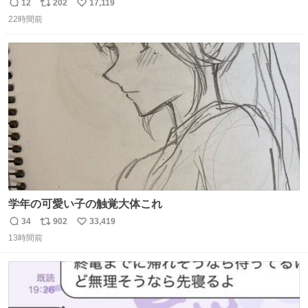
12
202
17,119
返
リ
い
22時間前
信
ポ
い
数
ス
ね
ト
数
数
学年の可愛い子の触覚大体これ
34
902
33,419
返
リ
い
13時間前
信
ポ
い
数
ス
ね
ト
数
数