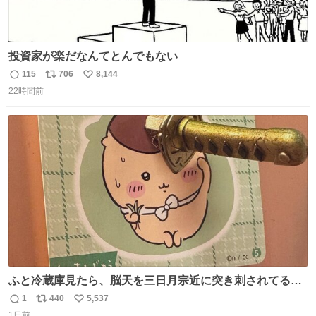
投資家が楽だなんてとんでもない
115
706
8,144
返
リ
い
22時間前
信
ポ
い
数
ス
ね
ト
数
数
ふと冷蔵庫見たら、脳天を三日月宗近に突き刺されてるく
りまんじゅうパイセンが
1
440
5,537
返
リ
い
1日前