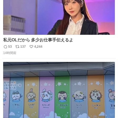
私元OLだから 多少お仕事手伝えるよ
53
137
4,244
返
リ
い
14時間前
信
ポ
い
数
ス
ね
ト
数
数