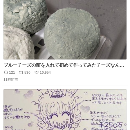
本地震の被災地支援のため義援金を寄付したことを公表し
ト
数
数
た。
ブルーチーズの菌を入れて初めて作ってみたチーズなんだ
けど 本能でちょっとヤバいと思っちゃう見た目だな
121
530
10,954
返
リ
い
11時間前
信
ポ
い
数
ス
ね
ト
数
数