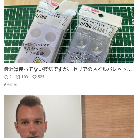
ト
数
数
最近は使ってない技法ですが、セリアのネイルパレットの
四隅をハサミで切り落とし、やすりがけすればミニチュア
2
103
525
返
リ
い
食器ができます。 底にストローをカットしたものを接着し
9時間前
信
ポ
い
塗装すれば茶碗になります。素材が塩化ビニルなので接着
数
ス
ね
剤や塗料は対応したものを使うと良いです。 透明はそのま
ト
数
数
までも使えます。