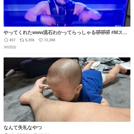
やってくれたwww流石わかってらっしゃる🤣🤣🤣 #Mステ
#西川貴教
457
5,356
72,388
返
リ
い
9時間前
信
ポ
い
数
ス
ね
ト
数
数
なんて失礼なやつ