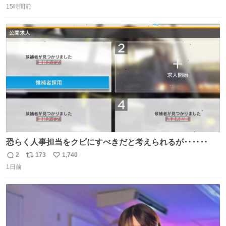
15時間前
信
ポ
い
数
ス
ね
ト
数
数
恐らく人事担当をクビにすべきだと考えられるが‥‥‥
2
173
1,740
返
リ
い
1日前
信
ポ
い
数
ス
ね
ト
数
数