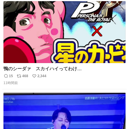
ト
数
数
鴨のシーダァ スカイハイってわけ
youtu.be/QbctcHorQyA
15
468
2,344
返
リ
い
11時間前
信
ポ
い
数
ス
ね
ト
数
数