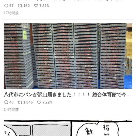
57
150
7,813
返
リ
い
17時間前
信
ポ
い
数
ス
ね
ト
数
数
八代市にパンが沢山届きました！！！！ 総合体育館で今配
ってるそうなので、是非取りに行けそうな方は行ってみて
40
1,846
7,224
返
リ
い
ください💪
14時間前
信
ポ
い
数
ス
ね
ト
数
数