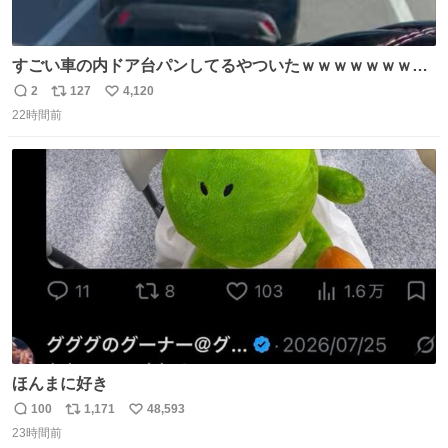
すごい車の内ドア台パンしてるやついたｗｗｗｗｗｗｗｗ
ｗｗｗｗｗｗ
2
127
4,120
返
リ
い
22時間前
信
ポ
い
数
ス
ね
ト
数
数
ほんまに好き
100
1,171
48,593
返
リ
い
23時間前
信
ポ
い