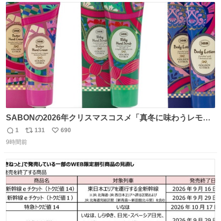
に入り⭐️
ト
数
数
SABONの2026年クリスマスコスメ「真冬に味わうレモン
ティーの香り」限定ボディスクラブ＆バスオイルなど -
1
131
690
返
リ
い
fashion-press.net/news/149659
9時間前
信
ポ
い
数
ス
ね
ト
数
数