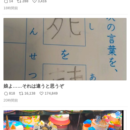
1週間で3キロ痩せた😭
14
288
3,416
返
リ
い
18時間前
信
ポ
い
数
ス
ね
ト
数
数
娘よ……それは違うと思うぞ
818
16,138
174,849
返
リ
い
20時間前
信
ポ
い
数
ス
ね
ト
数
数