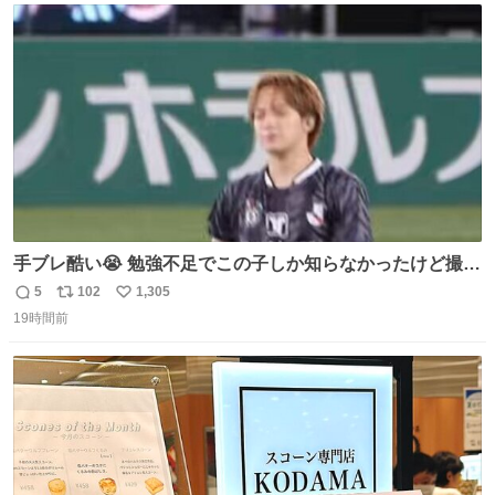
ト
数
数
手ブレ酷い😭 勉強不足でこの子しか知らなかったけど撮っ
てみた😓😓 #TravisJapan #Jリーグ #松倉海斗
5
102
1,305
返
リ
い
19時間前
信
ポ
い
数
ス
ね
ト
数
数