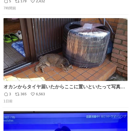
5
179
2,432
返
リ
い
7時間前
信
ポ
い
数
ス
ね
ト
数
数
オカンからタイヤ届いたからここに置いといたって写真送
られてきたけど明らかに猫が邪魔くさそうな顔してて草
3
365
6,563
返
リ
い
1日前
信
ポ
い
数
ス
ね
ト
数
数