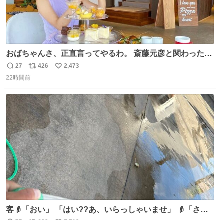
おばちゃんさ、正直言ってやるわ。 斎藤元彦と関わった事
でアンタはこれか先キラキラ輝けないんよ、残念ながら。
27
426
2,473
返
リ
い
#折田楓 #merchu
22時間前
信
ポ
い
数
ス
ね
ト
数
数
客👴「おい」 「はい??あ、いらっしゃいませ」 👴「さっ