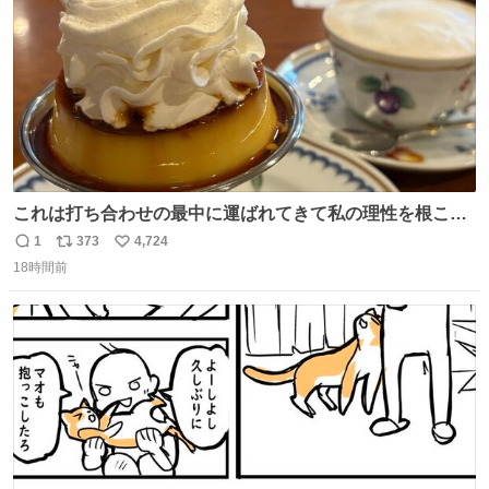
これは打ち合わせの最中に運ばれてきて私の理性を根こそ
ぎ奪い去ったプリンの写真です。
1
373
4,724
返
リ
い
18時間前
信
ポ
い
数
ス
ね
ト
数
数