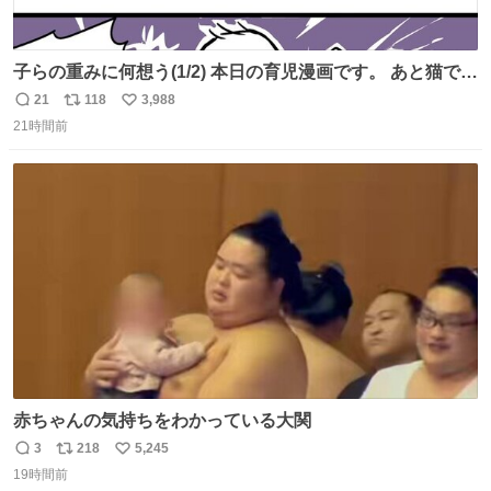
子らの重みに何想う(1/2) 本日の育児漫画です。 あと猫で
す。
21
118
3,988
返
リ
い
21時間前
信
ポ
い
数
ス
ね
ト
数
数
赤ちゃんの気持ちをわかっている大関
3
218
5,245
返
リ
い
19時間前
信
ポ
い