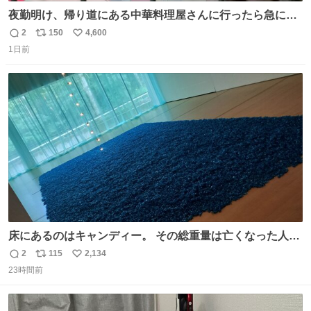
夜勤明け、帰り道にある中華料理屋さんに行ったら急に
「トイレニネコチャンイルヨ！ドウブツスキデショ！」と
2
150
4,600
返
リ
い
言われ(好きだけどさ……)とトイレ行ったらまじで可愛い
1日前
信
ポ
い
猫ちゃんがいた最大級のありがとうありがとうありがとう
数
ス
ね
ね〜〜〜！
ト
数
数
床にあるのはキャンディー。 その総重量は亡くなった人と
同等の重さだそうです。 鑑賞者は一つ持ち帰れますが、亡
2
115
2,134
返
リ
い
くなった人の一部を持ち帰っているような感覚になりまし
23時間前
信
ポ
い
た。 勇気を出して口に入れたら、ハッカ味😳✨ #ポーラ美
数
ス
ね
術館
ト
数