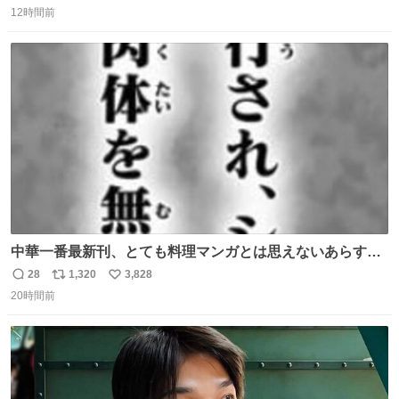
で、段差が生じた橋桁をジャッキアップしている様子をご
12時間前
信
ポ
い
紹介します。 引き続き、早期復旧に向けて着実に工事を進
数
ス
ね
めてまいります。 #NEXCO西日本 #熊本地震
ト
数
数
中華一番最新刊、とても料理マンガとは思えないあらすじ
の書き出ししてて最高
28
1,320
3,828
返
リ
い
20時間前
信
ポ
い
数
ス
ね
ト
数
数