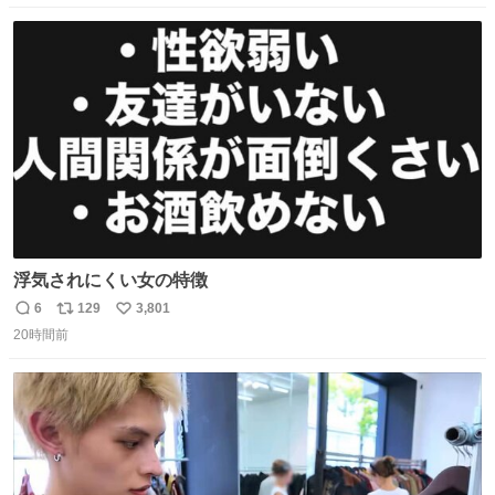
数
ス
ね
ト
数
数
浮気されにくい女の特徴
6
129
3,801
返
リ
い
20時間前
信
ポ
い
数
ス
ね
ト
数
数