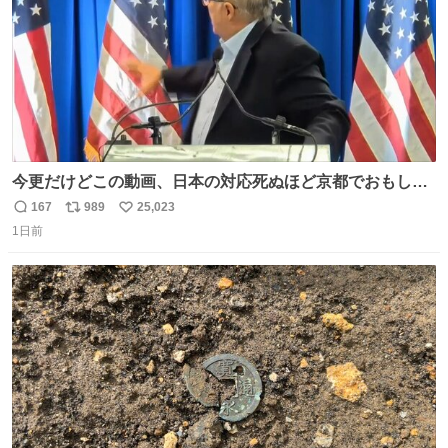
今更だけどこの動画、日本の対応死ぬほど京都でおもしろ
い。 なんなら敬語で丁寧に煽りまくってるの好き。笑
167
989
25,023
返
リ
い
1日前
信
ポ
い
数
ス
ね
ト
数
数