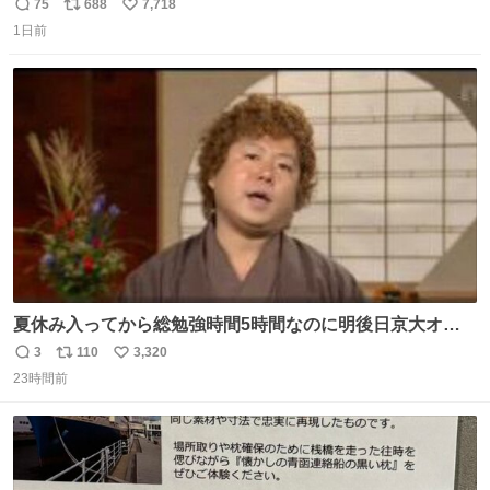
きからずっと水出しっぱなしでもったいないだろ」 「静電
75
688
7,718
返
リ
い
気を逃がし、熱くなった地面の温度を下げ、引火事故の防
1日前
信
ポ
い
止の為必要な作業です」 👴「水不足の昨今にもったいない
数
ス
ね
ことをするな!!」 それでは歌います、聞いてください 「井
ト
数
数
戸水」
夏休み入ってから総勉強時間5時間なのに明後日京大オー
プンで今これ
3
110
3,320
返
リ
い
23時間前
信
ポ
い
数
ス
ね
ト
数
数