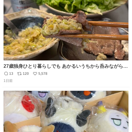
ト
数
数
27歳独身ひとり暮らしでも あかるいうちから呑みながらキ
ッチンでひとり焼肉できてしあわせだもん՞ o̴̶̷̥ ̫ o̴̶̷̥ ՞
13
120
5,578
返
リ
い
1日前
信
ポ
い
数
ス
ね
ト
数
数