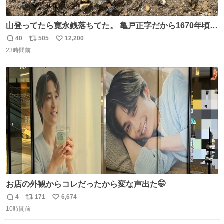
山登ってたら寛永銭落ちてた。 亀戸正字だから1670年頃に
鋳造されたもの。
40
505
12,200
返
リ
い
23時間前
信
ポ
い
数
ス
ね
ト
数
数
お店の外観からコレだったから変な声出た🤭
4
171
6,674
返
リ
い
10時間前
信
ポ
い
数
ス
ね