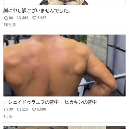
誠に申し訳ございませんでした。
80
302
5,967
返
リ
い
7時間前
信
ポ
い
数
ス
ね
ト
数
数
←シェイドゥラエフの背中 →ヒカキンの背中
30
115
5,596
返
リ
い
1日前
信
ポ
い
数
ス
ね