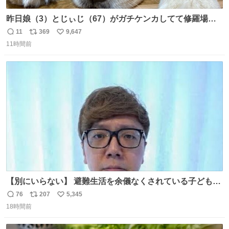
昨日娘（3）とじぃじ（67）がガチケンカしてて修羅場だ
ったんだけど、ふぉるては可能な限り平たくなってまし
11
369
9,647
返
リ
い
た。犬が1番空気読める。
11時間前
信
ポ
い
数
ス
ね
ト
数
数
【別にいらない】 避難生活を余儀なくされている子どもた
ちのためにヒカキンボックス1000個を寄付させていただき
76
207
5,345
返
リ
い
ました
18時間前
信
ポ
い
数
ス
ね