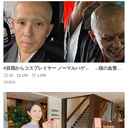
ト
数
数
#自我からコスプレイヤー ノーマルハゲ← →頭の血管パ
ンプアップハゲ
18
150
1,508
返
リ
い
5時間前
信
ポ
い
数
ス
ね
ト
数
数