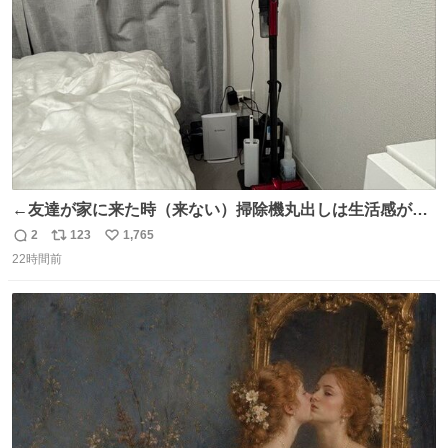
数
←友達が家に来た時（来ない）掃除機丸出しは生活感が出
てかっこ悪いなぁ →せや
2
123
1,765
返
リ
い
22時間前
信
ポ
い
数
ス
ね
ト
数
数