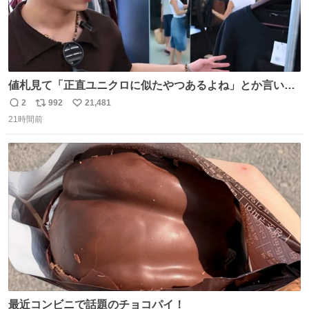
値札見て「正直ユニクロに似たやつあるよね」とか言い出
すの好きすぎるWWWWWWWWWWWWW こちら側と同じ
2
992
21,481
返
リ
い
感覚助かる🙂‍↕️🙂‍↕️🙂‍↕️
21時間前
信
ポ
い
数
ス
ね
ト
数
数
最近コンビニで話題のチョコパイ！