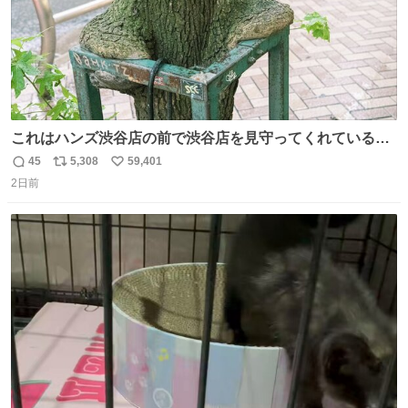
これはハンズ渋谷店の前で渋谷店を見守ってくれている
「くつろ木」。
45
5,308
59,401
返
リ
い
2日前
信
ポ
い
数
ス
ね
ト
数
数