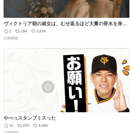
ヴィクトリア朝の淑女は、むせ返るほど大量の香水を身に
つけるものではないとされていた。それでも香水は、髪や
1
194
2,026
返
リ
い
肌の手入れと同じくらい、ヴィクトリア朝の女性達の美容
21時間前
信
ポ
い
習慣に欠かせないものだった。 当時の香水は、現在私たち
数
ス
ね
が知る香水よりも単純な組成で、その大部分は薔薇、菫、
ト
数
数
ベルガモット、
やべっスタンプミスった
15
253
6,496
返
リ
い
17時間前