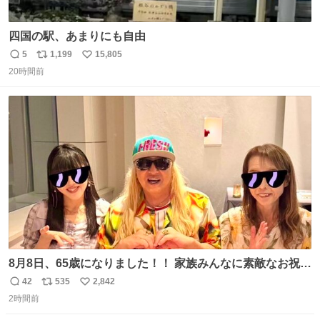
四国の駅、あまりにも自由
5
1,199
15,805
返
リ
い
20時間前
信
ポ
い
数
ス
ね
ト
数
数
8月8日、65歳になりました！！ 家族みんなに素敵なお祝い
をしてもらいました！！ 実は今年、家族に怪我が続いてい
42
535
2,842
返
リ
い
て、 6月には娘が左膝を脱臼。 そして先月は、奥さまが同
2時間前
信
ポ
い
じく左膝を骨折し、手術・入院となりました。
数
ス
ね