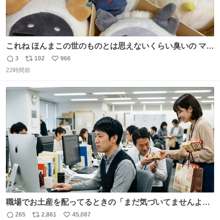
これね ほんまこの世のものとは思えないくらい臭いの マジ
で、死ぬほど、臭い 中に入ってる謎スクイーズのせいなん
3
102
966
返
リ
い
だけど
22時間前
信
ポ
い
数
ス
ね
ト
数
数
職場でお土産を配ってるときの「まだ気づいてませんよ」
的な演技が毎回シンドい。
265
2,861
45,087
返
リ
い