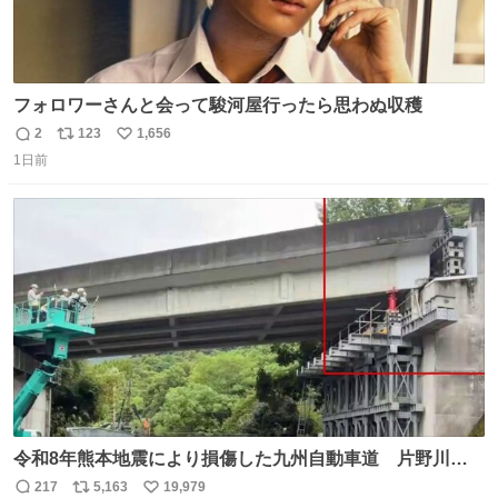
フォロワーさんと会って駿河屋行ったら思わぬ収穫
2
123
1,656
返
リ
い
1日前
信
ポ
い
数
ス
ね
ト
数
数
令和8年熊本地震により損傷した九州自動車道 片野川橋
（下り線）の復旧作業を行っています。 タイムラプス動画
217
5,163
19,979
返
リ
い