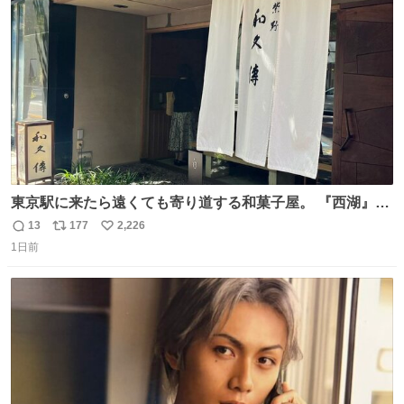
ト
数
数
東京駅に来たら遠くても寄り道する和菓子屋。 『西湖』と
いう笹に包まれ、蓮根の粉で出来た生菓子がたまらなく美
13
177
2,226
返
リ
い
味しい。 笹の香りと和三盆の風味、蓮粉のもちもちと特徴
1日前
信
ポ
い
ある食感は唯一無二。
数
ス
ね
ト
数
数