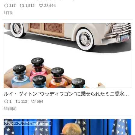
317
1,512
28,664
返
リ
い
1日前
信
ポ
い
数
ス
ね
ト
数
数
ルイ・ヴィトン“ウッディワゴン”に乗せられたミニ香水コ
フレ、グラデカラーのフレグランスケースも - fashion-
1
113
564
返
リ
い
press.net/news/149472
6時間前
信
ポ
い
数
ス
ね
ト
数
数