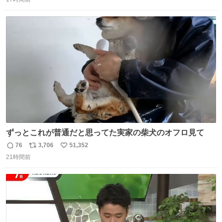
信
ポ
い
数
ス
ね
ト
数
数
ずっとこれが普通だと思ってた実家の柴犬のオフロ見て
76
3,706
51,352
返
リ
い
21時間前
信
ポ
い
数
ス
ね
ト
数
数