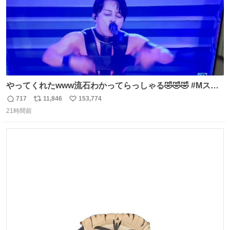
やってくれたwww流石わかってらっしゃる🤣🤣🤣 #Mステ
#西川貴教
717
11,846
153,774
返
リ
い
21時間前
信
ポ
い
数
ス
ね
ト
数
数