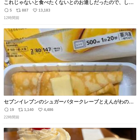
これじゃないと食べたくないとのお達しだったので、しっ
ぽ置き場係になっている
5
887
13,183
返
リ
い
12時間前
信
ポ
い
数
ス
ね
ト
数
数
セブンイレブンのシュガーバタークレープとえんがわの寿
司を探している人へ！ シュガーバタークレープは目黒、品
19
1,140
4,486
返
リ
い
川、蒲田、渋谷、川崎、横浜、鶴見、九州の一部エリア限
22時間前
信
ポ
い
定商品で8月5日に発注が終了したため店舗に置いてあると
数
ス
ね
ころ少ないですが見つけたら即買いです🤩❣️
ト
数
数