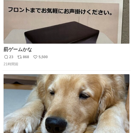
罰ゲームかな
23
868
5,500
返
リ
い
21時間前
信
ポ
い
数
ス
ね
ト
数
数