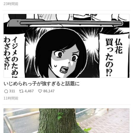
23時間前
信
ポ
い
数
ス
ね
ト
数
数
いじめられっ子が強すぎると話題に
311
4,467
86,147
返
リ
い
11時間前
信
ポ
い
数
ス
ね
ト
数
数