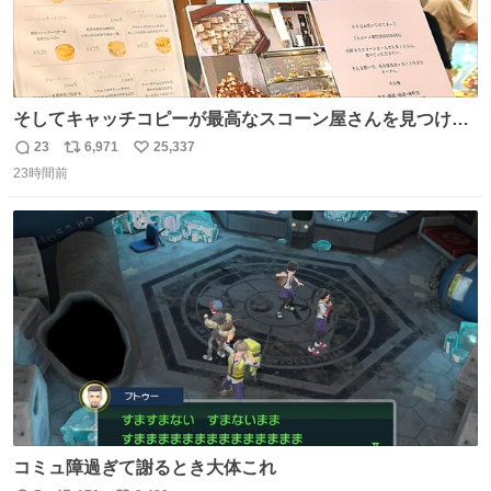
そしてキャッチコピーが最高なスコーン屋さんを見つけて
しまったので思わず買い込んでしまった。スコーンなんて
23
6,971
25,337
返
リ
い
パッサパサなほどええですからね。
23時間前
信
ポ
い
数
ス
ね
ト
数
数
コミュ障過ぎて謝るとき大体これ