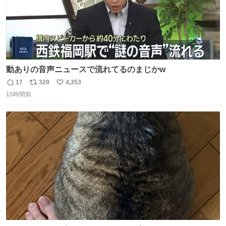
動ありの音声ニュースで流れてるのまじかw
17
329
4,353
返
リ
い
15時間前
信
ポ
い
数
ス
ね
ト
数
数